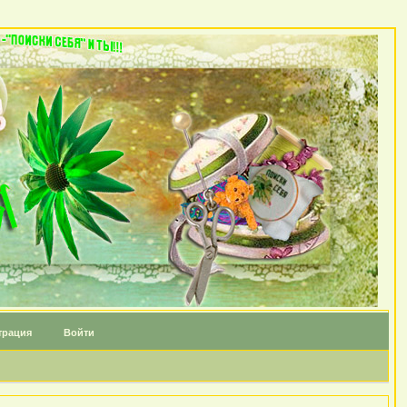
трация
Войти