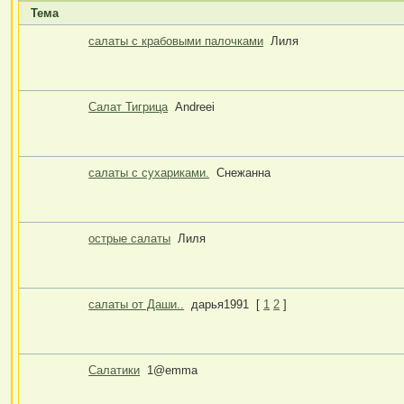
Тема
салаты с крабовыми палочками
Лиля
Салат Тигрица
Andreei
салаты с сухариками.
Снежанна
острые салаты
Лиля
салаты от Даши..
дарья1991
[
1
2
]
Салатики
1@emma