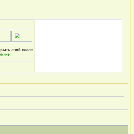
крыть свой класс
омике