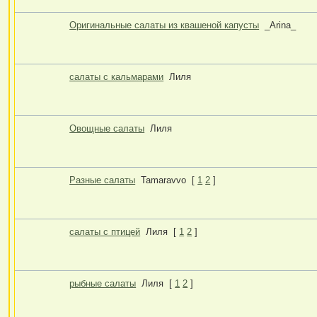
Оригинальные салаты из квашеной капусты
_Arina_
салаты с кальмарами
Лиля
Овощные салаты
Лиля
Разные салаты
Tamaravvo
[
1
2
]
салаты с птицей
Лиля
[
1
2
]
рыбные салаты
Лиля
[
1
2
]