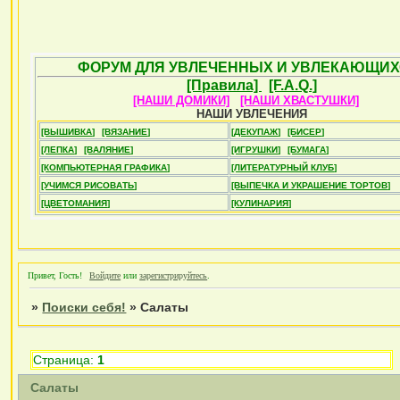
ФОРУМ ДЛЯ УВЛЕЧЕННЫХ И УВЛЕКАЮЩИХ
[Правила]
[F.A.Q.]
[НАШИ ДОМИКИ]
[НАШИ ХВАСТУШКИ]
НАШИ УВЛЕЧЕНИЯ
[ВЫШИВКА]
[ВЯЗАНИЕ]
[ДЕКУПАЖ]
[БИСЕР]
[ЛЕПКА]
[ВАЛЯНИЕ]
[ИГРУШКИ]
[БУМАГА]
[КОМПЬЮТЕРНАЯ ГРАФИКА]
[ЛИТЕРАТУРНЫЙ КЛУБ]
[УЧИМСЯ РИСОВАТЬ]
[ВЫПЕЧКА И УКРАШЕНИЕ ТОРТОВ]
[ЦВЕТОМАНИЯ]
[КУЛИНАРИЯ]
Привет, Гость!
Войдите
или
зарегистрируйтесь
.
»
Поиски себя!
»
Салаты
Страница:
1
Салаты