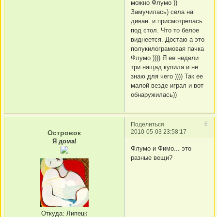
можно Флумо ))
Замучилась) села на
диван и присмотрелась
под стол. Что то белое
виднеется. Достаю а это
полукилограмовая пачка
Флумо )))) Я ее недели
три нащад купила и не
знаю для чего )))) Так ее
малой везде играл и вот
обнаружилась))
6
Поделиться
2010-05-03 23:58:17
Островок
Я дома!
Флумо и Фимо... это
разные вещи?
Откуда:
Липецк