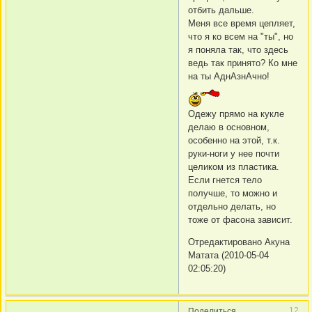
отбить дальше.
Меня все время цепляет,
что я ко всем на "ты", но
я поняла так, что здесь
ведь так принято? Ко мне
на ты АднАзнАчно!
Одежу прямо на кукле
делаю в основном,
особенно на этой, т.к.
руки-ноги у нее почти
целиком из пластика.
Если гнется тело
получше, то можно и
отдельно делать, но
тоже от фасона зависит.
Отредактировано Акуна
Матата (2010-05-04
02:05:20)
12
Поделиться