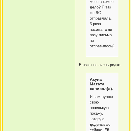
меня в компе
дело? Я так
же ЛС
отправляла,
3 раза
писала, а ни
разу письмо
не
отправилось((((.
Бывает но очень редко.
Акуна
Матата
написал(а):
Я вам лучше
свою
новенькую
покажу,
которую
доделываю
сейчас. Ей