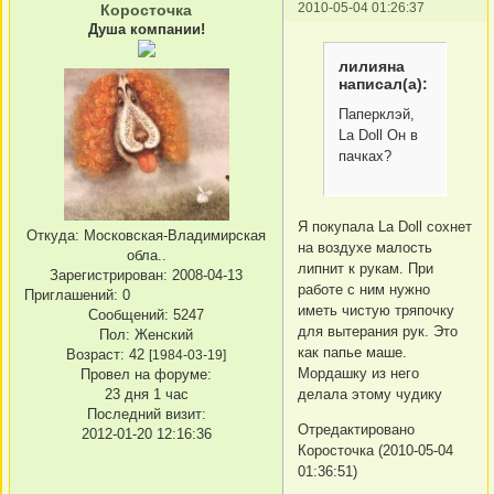
2010-05-04 01:26:37
Коросточка
Душа компании!
лилияна
написал(а):
Паперклэй,
La Doll Он в
пачках?
Я покупала La Doll сохнет
Откуда:
Московская-Владимирская
на воздухе малость
обла..
липнит к рукам. При
Зарегистрирован
: 2008-04-13
работе с ним нужно
Приглашений:
0
иметь чистую тряпочку
Сообщений:
5247
для вытерания рук. Это
Пол:
Женский
как папье маше.
Возраст:
42
[1984-03-19]
Мордашку из него
Провел на форуме:
делала этому чудику
23 дня 1 час
Последний визит:
Отредактировано
2012-01-20 12:16:36
Коросточка (2010-05-04
01:36:51)