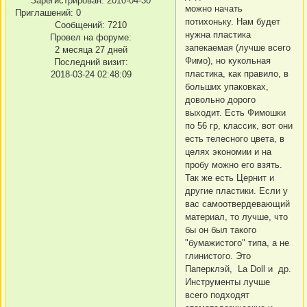
Зарегистрирован
: 2010-04-30
можно начать
Приглашений:
0
потихоньку. Нам будет
Сообщений:
7210
нужна пластика
Провел на форуме:
запекаемая (лучше всего
2 месяца 27 дней
Фимо), но кукольная
Последний визит:
пластика, как правило, в
2018-03-24 02:48:09
больших упаковках,
довольно дорого
выходит. Есть Фимошки
по 56 гр, классик, вот они
есть телесного цвета, в
целях экономии и на
пробу можно его взять.
Так же есть Цернит и
другие пластики. Если у
вас самоотвердевающий
материал, то лучше, что
бы он был такого
"бумажистого" типа, а не
глинистого. Это
Паперклэй, La Doll и др.
Инструменты лучше
всего подходят