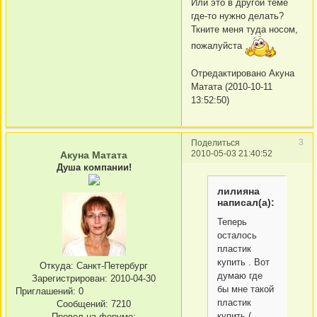
Или это в другой теме
где-то нужно делать?
Ткните меня туда носом,
пожалуйста
Отредактировано Акуна
Матата (2010-10-11
13:52:50)
3
Поделиться
2010-05-03 21:40:52
Акуна Матата
Душа компании!
лилияна
написал(а):
Теперь
осталось
пластик
купить . Вот
Откуда:
Санкт-Петербург
думаю где
Зарегистрирован
: 2010-04-30
бы мне такой
Приглашений:
0
пластик
Сообщений:
7210
купить (
Провел на форуме: