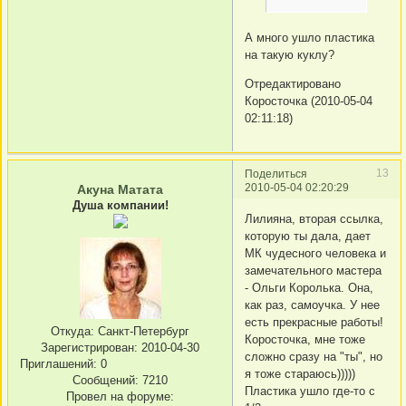
А много ушло пластика
на такую куклу?
Отредактировано
Коросточка (2010-05-04
02:11:18)
13
Поделиться
2010-05-04 02:20:29
Акуна Матата
Душа компании!
Лилияна, вторая ссылка,
которую ты дала, дает
МК чудесного человека и
замечательного мастера
- Ольги Королька. Она,
как раз, самоучка. У нее
есть прекрасные работы!
Откуда:
Санкт-Петербург
Коросточка, мне тоже
Зарегистрирован
: 2010-04-30
сложно сразу на "ты", но
Приглашений:
0
я тоже стараюсь)))))
Сообщений:
7210
Пластика ушло где-то с
Провел на форуме: