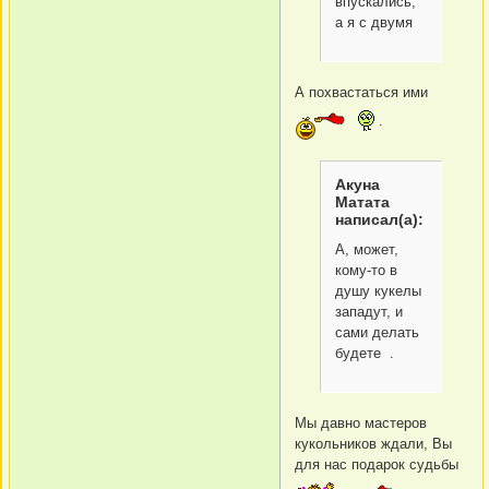
впускались,
а я с двумя
А похвастаться ими
.
Акуна
Матата
написал(а):
А, может,
кому-то в
душу кукелы
западут, и
сами делать
будете .
Мы давно мастеров
кукольников ждали, Вы
для нас подарок судьбы