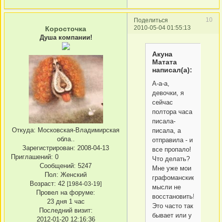
10
Поделиться
2010-05-04 01:55:13
Коросточка
Душа компании!
Акуна
Матата
написал(а):
А-а-а,
девочки, я
сейчас
полтора часа
писала-
Откуда:
Московская-Владимирская
писала, а
обла..
отправила - и
Зарегистрирован
: 2008-04-13
все пропало!
Приглашений:
0
Что делать?
Сообщений:
5247
Мне уже мои
Пол:
Женский
графоманские
Возраст:
42
[1984-03-19]
мысли не
Провел на форуме:
восстановить!
23 дня 1 час
Это часто так
Последний визит:
бывает или у
2012-01-20 12:16:36