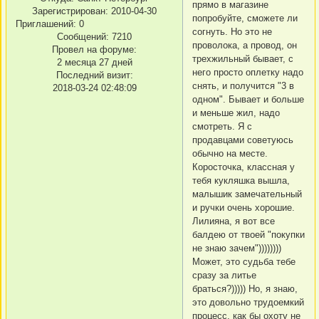
прямо в магазине
Зарегистрирован
: 2010-04-30
попробуйте, сможете ли
Приглашений:
0
согнуть. Но это не
Сообщений:
7210
проволока, а провод, он
Провел на форуме:
трехжильный бывает, с
2 месяца 27 дней
него просто оплетку надо
Последний визит:
снять, и получится "3 в
2018-03-24 02:48:09
одном". Бывает и больше
и меньше жил, надо
смотреть. Я с
продавцами советуюсь
обычно на месте.
Коросточка, классная у
тебя кукляшка вышла,
малышик замечательный
и ручки очень хорошие.
Лилияна, я вот все
балдею от твоей "покупки
не знаю зачем"))))))))
Может, это судьба тебе
сразу за литье
браться?))))) Но, я знаю,
это довольно трудоемкий
процесс, как бы охоту не