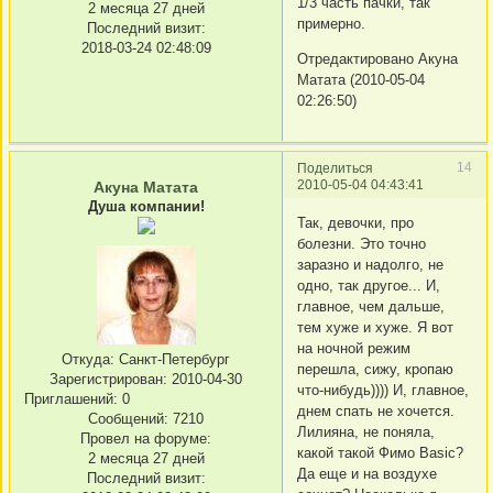
1/3 часть пачки, так
2 месяца 27 дней
примерно.
Последний визит:
2018-03-24 02:48:09
Отредактировано Акуна
Матата (2010-05-04
02:26:50)
14
Поделиться
2010-05-04 04:43:41
Акуна Матата
Душа компании!
Так, девочки, про
болезни. Это точно
заразно и надолго, не
одно, так другое... И,
главное, чем дальше,
тем хуже и хуже. Я вот
на ночной режим
Откуда:
Санкт-Петербург
перешла, сижу, кропаю
Зарегистрирован
: 2010-04-30
что-нибудь)))) И, главное,
Приглашений:
0
днем спать не хочется.
Сообщений:
7210
Лилияна, не поняла,
Провел на форуме:
какой такой Фимо Basic?
2 месяца 27 дней
Да еще и на воздухе
Последний визит: