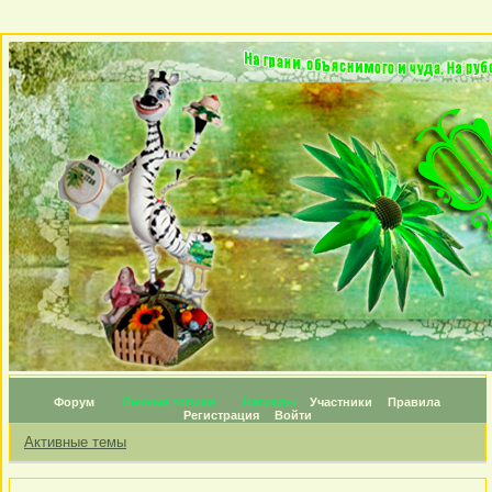
Форум
Личные топики
Награды
Участники
Правила
Регистрация
Войти
Активные темы