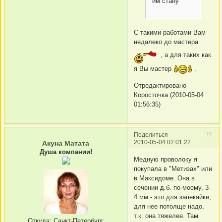
им стану
С такими работами Вам
недалеко до мастера
, а для таких как
я Вы мастер
.
Отредактировано
Коросточка (2010-05-04
01:56:35)
11
Поделиться
2010-05-04 02:01:22
Акуна Матата
Душа компании!
Медную проволоку я
покупала в "Метизах" или
в Максидоме. Она в
сечении д.б. по-моему, 3-
4 мм - это для запекайки,
для нее потолще надо,
т.к. она тяжелее. Там
Откуда:
Санкт-Петербург