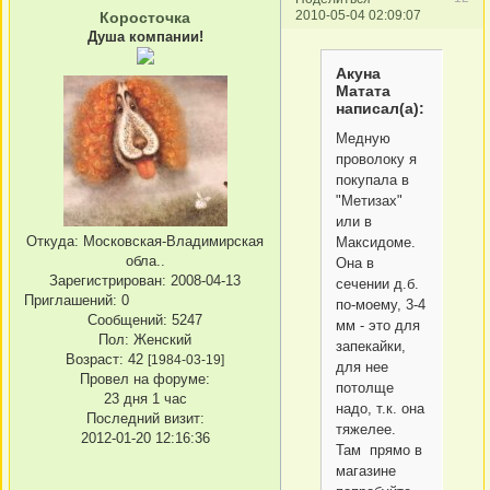
2010-05-04 02:09:07
Коросточка
Душа компании!
Акуна
Матата
написал(а):
Медную
проволоку я
покупала в
"Метизах"
или в
Откуда:
Московская-Владимирская
Максидоме.
обла..
Она в
Зарегистрирован
: 2008-04-13
сечении д.б.
Приглашений:
0
по-моему, 3-4
Сообщений:
5247
мм - это для
Пол:
Женский
запекайки,
Возраст:
42
[1984-03-19]
для нее
Провел на форуме:
потолще
23 дня 1 час
надо, т.к. она
Последний визит:
тяжелее.
2012-01-20 12:16:36
Там прямо в
магазине