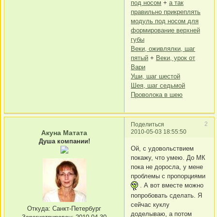
под носом
+
а так
правильно прикреплять
модуль под носом для
формирование верхней
губы
Веки, оживлялки, шаг
пятый
+
Веки, урок от
Вари
Уши, шаг шестой
Шея, шаг седьмой
Проволока в шею
2
Поделиться
2010-05-03 18:55:50
Акуна Матата
Душа компании!
Ой, с удовольствием
покажу, что умею. До МК
пока не доросла, у мене
проблемы с пропорциями
. А вот вместе можно
попробовать сделать. Я
сейчас куклу
Откуда:
Санкт-Петербург
доделываю, а потом