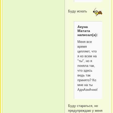
Буду искать
Акуна
Матата
написал(а):
Меня все
время
цепляет, что
я ко всем на
"ты", но я
поняла так,
что здесь
ведь так
принято? Ко
мне на ты
АднАзнАчно!
Буду стараться, но
предупреждаю у меня