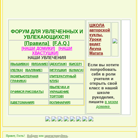
ШКОЛА
авторской
ФОРУМ ДЛЯ УВЛЕЧЕННЫХ И
куклы.
УВЛЕКАЮЩИХСЯ!
Уроки
[Правила]
[F.A.Q.]
ведет
[НАШИ ДОМИКИ]
[НАШИ
Акуна
ХВАСТУШКИ]
Матата
НАШИ УВЛЕЧЕНИЯ
[ВЫШИВКА]
[ВЯЗАНИЕ]
[ДЕКУПАЖ]
[БИСЕР]
Если вы хотите
попробовать
[ЛЕПКА]
[ВАЛЯНИЕ]
[ИГРУШКИ]
[БУМАГА]
себя в роли
[КОМПЬЮТЕРНАЯ
[ЛИТЕРАТУРНЫЙ
учителя и
ГРАФИКА]
КЛУБ]
открыть свой
[ВЫПЕЧКА И
класс в нашей
[УЧИМСЯ РИСОВАТЬ]
УКРАШЕНИЕ
школе
ТОРТОВ]
рукоделия,
пишите
в моем
[ЦВЕТОМАНИЯ]
[КУЛИНАРИЯ]
домике
Привет, Гость!
Войдите
или
зарегистрируйтесь
.