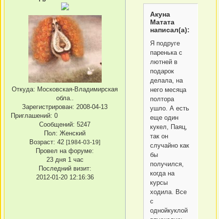
Акуна
Матата
написал(а):
Я подруге
паренька с
лютней в
подарок
делала, на
Откуда:
Московская-Владимирская
него месяца
обла..
полтора
Зарегистрирован
: 2008-04-13
ушло. А есть
Приглашений:
0
еще один
Сообщений:
5247
кукел, Паяц,
Пол:
Женский
так он
Возраст:
42
[1984-03-19]
случайно как
Провел на форуме:
бы
23 дня 1 час
получился,
Последний визит:
когда на
2012-01-20 12:16:36
курсы
ходила. Все
с
однойкуклой