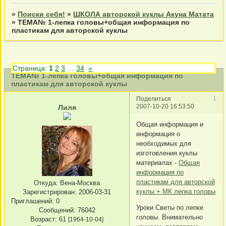
»
Поиски себя!
»
ШКОЛА авторской куклы Акуна Матата
»
ТЕМА№ 1-лепка головы+общая информация по
пластикам для авторской куклы
Страница:
1
2
3
…
34
»
ТЕМА№ 1-лепка головы+общая информация по
пластикам для авторской куклы
1
Поделиться
2007-10-20 16:53:50
Лиля
Общая информация и
информация о
необходимых для
изготовления куклы
материалах -
Общая
информация по
пластикам для авторской
Откуда:
Вена-Москва
куклы + МК лепка головы
Зарегистрирован
: 2006-03-31
Приглашений:
0
Уроки Светы по лепке
Сообщений:
76042
головы. Внимательно
Возраст:
61
[1964-10-04]