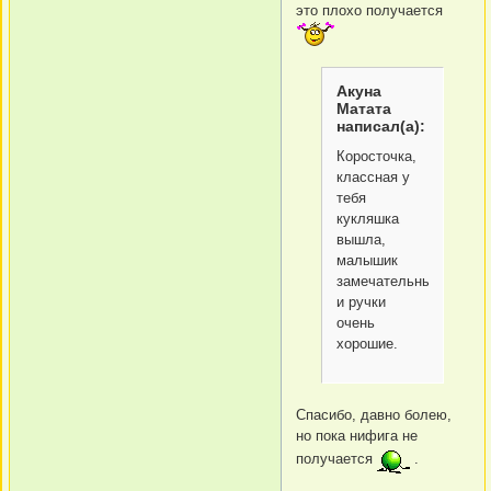
это плохо получается
Акуна
Матата
написал(а):
Коросточка,
классная у
тебя
кукляшка
вышла,
малышик
замечательный
и ручки
очень
хорошие.
Спасибо, давно болею,
но пока нифига не
получается
.