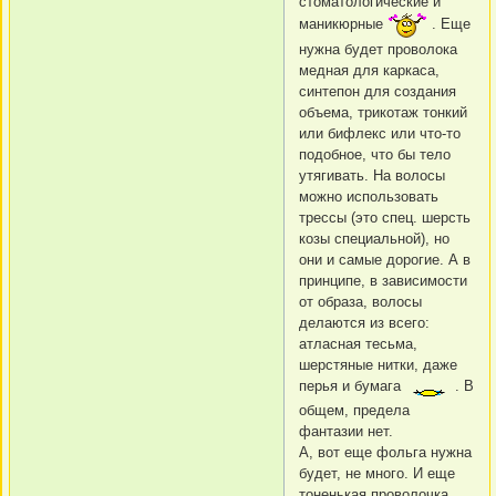
стоматологические и
маникюрные
. Еще
нужна будет проволока
медная для каркаса,
синтепон для создания
объема, трикотаж тонкий
или бифлекс или что-то
подобное, что бы тело
утягивать. На волосы
можно использовать
трессы (это спец. шерсть
козы специальной), но
они и самые дорогие. А в
принципе, в зависимости
от образа, волосы
делаются из всего:
атласная тесьма,
шерстяные нитки, даже
перья и бумага
. В
общем, предела
фантазии нет.
А, вот еще фольга нужна
будет, не много. И еще
тоненькая проволочка