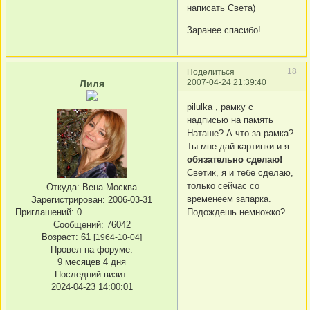
написать Света)
Заранее спасибо!
18
Поделиться
2007-04-24 21:39:40
Лиля
pilulka , рамку с
надписью на память
Наташе? А что за рамка?
Ты мне дай картинки и
я
обязательно сделаю!
Светик, я и тебе сделаю,
только сейчас со
Откуда:
Вена-Москва
временеем запарка.
Зарегистрирован
: 2006-03-31
Приглашений:
0
Подождешь немножко?
Сообщений:
76042
Возраст:
61
[1964-10-04]
Провел на форуме:
9 месяцев 4 дня
Последний визит:
2024-04-23 14:00:01