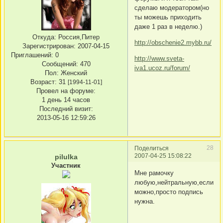
сделаю модератором(но
ты можешь приходить
даже 1 раз в неделю.)
Откуда:
Россия,Питер
http://obschenie2.mybb.ru/
Зарегистрирован
: 2007-04-15
Приглашений:
0
http://www.sveta-
Сообщений:
470
iva1.ucoz.ru/forum/
Пол:
Женский
Возраст:
31
[1994-11-01]
Провел на форуме:
1 день 14 часов
Последний визит:
2013-05-16 12:59:26
28
Поделиться
2007-04-25 15:08:22
pilulka
Участник
Мне рамочку
любую,нейтральную,если
можно,просто подпись
нужна.