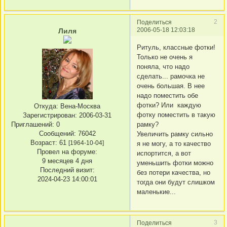
2
Поделиться
2006-05-18 12:03:18
Лиля
Ритуль, классные фотки!
Только не очень я
поняла, что надо
сделать... рамочка не
очень большая. В нее
надо поместить обе
фотки? Или каждую
Откуда:
Вена-Москва
фотку поместить в такую
Зарегистрирован
: 2006-03-31
Приглашений:
0
рамку?
Сообщений:
76042
Увеличить рамку сильно
Возраст:
61
[1964-10-04]
я не могу, а то качество
Провел на форуме:
испортится, а вот
9 месяцев 4 дня
уменьшить фотки можно
Последний визит:
без потери качества, но
2024-04-23 14:00:01
тогда они будут слишком
маленькие...
3
Поделиться