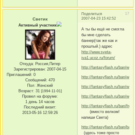
17
Поделиться
2007-04-23 15:42:52
Светик
Активный участник
А ты бы ещё не смогла
бы мне сделать
баннер(так же как и
прошлый.) адрес
http://www.sveta-
iva1.ucoz.ru/forum/
Откуда:
Россия,Питер
http://fantasyflash.ru/ban/webf
Зарегистрирован
: 2007-04-15
Приглашений:
0
http://fantasyflash.ru/ban/webf
Сообщений:
470
Пол:
Женский
http://fantasyflash.ru/ban/webf
Возраст:
31
[1994-11-01]
http://fantasyflash.ru/ban/webf
Провел на форуме:
1 день 14 часов
http://fantasyflash.ru/ban/free/
Последний визит:
(вместо велком!
2013-05-16 12:59:26
напиши Света)
http://fantasyflash.ru/ban/ban
(здесь тоже просто