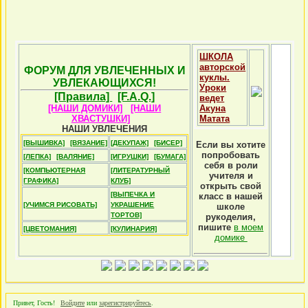
ШКОЛА
авторской
ФОРУМ ДЛЯ УВЛЕЧЕННЫХ И
куклы.
УВЛЕКАЮЩИХСЯ!
Уроки
[Правила]
[F.A.Q.]
ведет
[НАШИ ДОМИКИ]
[НАШИ
Акуна
ХВАСТУШКИ]
Матата
НАШИ УВЛЕЧЕНИЯ
[ВЫШИВКА]
[ВЯЗАНИЕ]
[ДЕКУПАЖ]
[БИСЕР]
Если вы хотите
попробовать
[ЛЕПКА]
[ВАЛЯНИЕ]
[ИГРУШКИ]
[БУМАГА]
себя в роли
[КОМПЬЮТЕРНАЯ
[ЛИТЕРАТУРНЫЙ
учителя и
ГРАФИКА]
КЛУБ]
открыть свой
[ВЫПЕЧКА И
класс в нашей
[УЧИМСЯ РИСОВАТЬ]
УКРАШЕНИЕ
школе
ТОРТОВ]
рукоделия,
пишите
в моем
[ЦВЕТОМАНИЯ]
[КУЛИНАРИЯ]
домике
Привет, Гость!
Войдите
или
зарегистрируйтесь
.