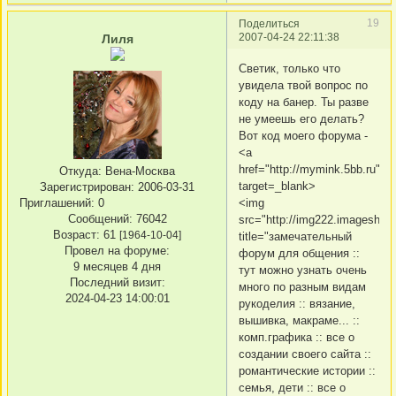
19
Поделиться
2007-04-24 22:11:38
Лиля
Светик, только что
увидела твой вопрос по
коду на банер. Ты разве
не умеешь его делать?
Вот код моего форума -
<a
href="http://mymink.5bb.ru"
Откуда:
Вена-Москва
target=_blank>
Зарегистрирован
: 2006-03-31
Приглашений:
0
<img
Сообщений:
76042
src="http://img222.imageshack
Возраст:
61
[1964-10-04]
title="замечательный
Провел на форуме:
форум для общения ::
9 месяцев 4 дня
тут можно узнать очень
Последний визит:
много по разным видам
2024-04-23 14:00:01
рукоделия :: вязание,
вышивка, макраме... ::
комп.графика :: все о
создании своего сайта ::
романтические истории ::
семья, дети :: все о