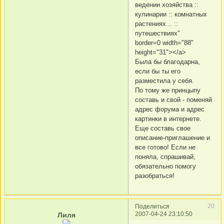
ведении хозяйства ::
кулинарии :: комнатных
растениях... ::
путешествиях"
border=0 width="88"
height="31"></a>
Была бы благодарна,
если бы ты его
разместила у себя.
По тому же принцыпу
составь и свой - поменяй
адрес форума и адрес
картинки в интернете.
Еще составь свое
описание-приглашение и
все готово! Если не
поняла, спрашивай,
обязательно помогу
разобраться!
20
Поделиться
2007-04-24 23:10:50
Лиля