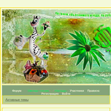
Форум
Личные топики
Награды
Участники
Правила
Регистрация
Войти
Активные темы