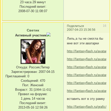
23 часа 29 минут
Последний визит:
2008-07-30 11:08:07
16
Поделиться
2007-04-23 15:36:56
Светик
Активный участник
Лиль,а ты не смогла бы
мне вот эти аватарки
http://fantasyflash.ru/avatar/a
http://fantasyflash.ru/avatar/a
http://fantasyflash.ru/avatar/a
Откуда:
Россия,Питер
Зарегистрирован
: 2007-04-15
http://fantasyflash.ru/avatar/a
Приглашений:
0
Сообщений:
470
http://fantasyflash.ru/avatar/a
Пол:
Женский
Возраст:
31
[1994-11-01]
http://fantasyflash.ru/avatar/a
Провел на форуме:
1 день 14 часов
вставить вот в эту рамку
Последний визит:
http://fantasyflash.ru/grafic/
2013-05-16 12:59:26