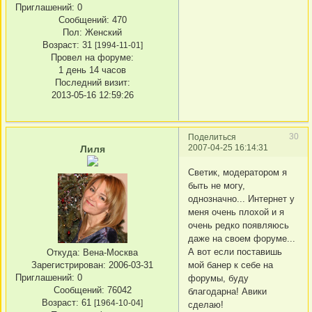
Приглашений:
0
Сообщений:
470
Пол:
Женский
Возраст:
31
[1994-11-01]
Провел на форуме:
1 день 14 часов
Последний визит:
2013-05-16 12:59:26
30
Поделиться
2007-04-25 16:14:31
Лиля
Светик, модератором я
быть не могу,
однозначно... Интернет у
меня очень плохой и я
очень редко появляюсь
даже на своем форуме...
А вот если поставишь
Откуда:
Вена-Москва
мой банер к себе на
Зарегистрирован
: 2006-03-31
Приглашений:
0
форумы, буду
Сообщений:
76042
благодарна! Авики
Возраст:
61
[1964-10-04]
сделаю!