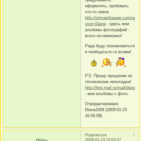
оформлять, пробовать
что-то новое.
http://primainfopage.com/upl
user=Diana
- здесь мои
альбомы фотографий -
всего по-немножко!
Рада буду познакомиться
и пообщаться со всеми!
P.S. Прошу прощение за
технические неполадки!
http://foto.mail.ru/mail/dianasa
- мои альбомы с фото.
Отредактировано
Diana2009 (2009-01-23
16:56:09)
2
Поделиться
2009-01-23 15:03:47
Ol@a