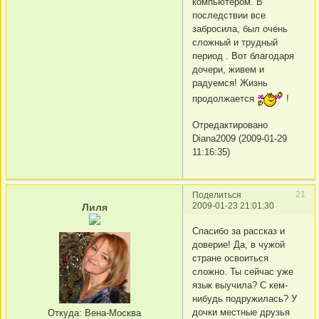
компьютером. В
последствии все
забросила, был очень
сложный и трудный
период . Вот благодаря
дочери, живем и
радуемся! Жизнь
продолжается
!
Отредактировано
Diana2009 (2009-01-29
11:16:35)
21
Поделиться
2009-01-23 21:01:30
Лиля
Спасибо за рассказ и
доверие! Да, в чужой
стране освоиться
сложно. Ты сейчас уже
язык выучила? С кем-
нибудь подружилась? У
дочки местные друзья
Откуда:
Вена-Москва