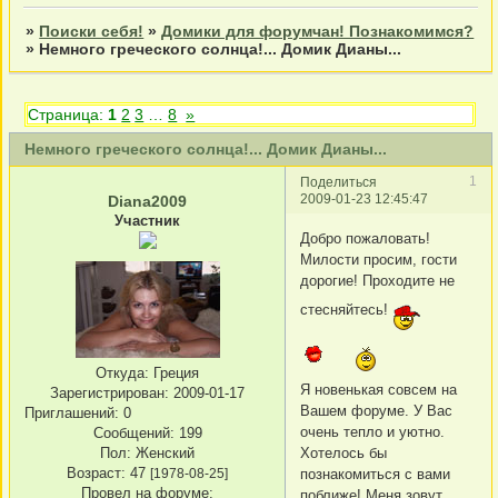
»
Поиски себя!
»
Домики для форумчан! Познакомимся?
»
Немного греческого солнца!... Домик Дианы...
Страница:
1
2
3
…
8
»
Немного греческого солнца!... Домик Дианы...
1
Поделиться
2009-01-23 12:45:47
Diana2009
Участник
Добро пожаловать!
Милости просим, гости
дорогие! Проходите не
стесняйтесь!
Откуда:
Греция
Я новенькая совсем на
Зарегистрирован
: 2009-01-17
Вашем форуме. У Вас
Приглашений:
0
очень тепло и уютно.
Сообщений:
199
Пол:
Женский
Хотелось бы
Возраст:
47
[1978-08-25]
познакомиться с вами
Провел на форуме:
поближе! Меня зовут