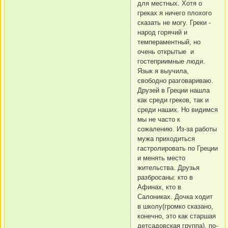
для местных. Хотя о
греках я ничего плохого
сказать не могу. Греки -
народ горячий и
темпераментный, но
очень открытые и
гостеприимные люди.
Язык я выучила,
свободно разговариваю.
Друзей в Греции нашла
как среди греков, так и
среди наших. Но видимся
мы не часто к
сожалению. Из-за работы
мужа приходиться
гастролировать по Греции
и менять место
жительства. Друзья
разбросаны: кто в
Афинах, кто в
Салониках. Дочка ходит
в школу(громко сказано,
конечно, это как старшая
детсадовская группа), по-