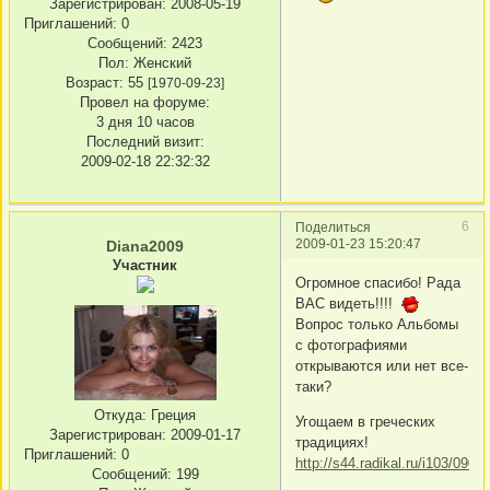
Зарегистрирован
: 2008-05-19
Приглашений:
0
Сообщений:
2423
Пол:
Женский
Возраст:
55
[1970-09-23]
Провел на форуме:
3 дня 10 часов
Последний визит:
2009-02-18 22:32:32
6
Поделиться
2009-01-23 15:20:47
Diana2009
Участник
Огромное спасибо! Рада
ВАС видеть!!!!
Вопрос только Альбомы
с фотографиями
открываются или нет все-
таки?
Откуда:
Греция
Угощаем в греческих
Зарегистрирован
: 2009-01-17
традициях!
Приглашений:
0
http://s44.radikal.ru/i103/090
Сообщений:
199