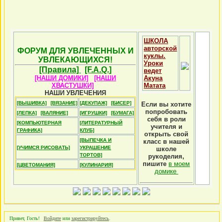
ШКОЛА
авторской
ФОРУМ ДЛЯ УВЛЕЧЕННЫХ И
куклы.
УВЛЕКАЮЩИХСЯ!
Уроки
[Правила]
[F.A.Q.]
ведет
[НАШИ ДОМИКИ]
[НАШИ
Акуна
ХВАСТУШКИ]
Матата
НАШИ УВЛЕЧЕНИЯ
[ВЫШИВКА]
[ВЯЗАНИЕ]
[ДЕКУПАЖ]
[БИСЕР]
Если вы хотите
попробовать
[ЛЕПКА]
[ВАЛЯНИЕ]
[ИГРУШКИ]
[БУМАГА]
себя в роли
[КОМПЬЮТЕРНАЯ
[ЛИТЕРАТУРНЫЙ
учителя и
ГРАФИКА]
КЛУБ]
открыть свой
[ВЫПЕЧКА И
класс в нашей
[УЧИМСЯ РИСОВАТЬ]
УКРАШЕНИЕ
школе
ТОРТОВ]
рукоделия,
пишите
в моем
[ЦВЕТОМАНИЯ]
[КУЛИНАРИЯ]
домике
Привет, Гость!
Войдите
или
зарегистрируйтесь
.