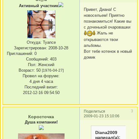
Активный участник
Привет, Диана! С
новосельем! Приятно
познакомиться! Какие вы
с доченькой очаровашки
Жаль не
открываются твои
Откуда:
Туапсе
альбомы.
Зарегистрирован
: 2008-10-28
Вот тебе котенок в новый
Приглашений:
0
домик
Сообщений:
403
Пол:
Женский
Возраст:
50
[1976-04-27]
Провел на форуме:
4 дня 4 часа
Последний визит:
2012-12-16 09:54:50
3
Поделиться
2009-01-23 15:10:06
Коросточка
Душа компании!
Diana2009
написал(а):