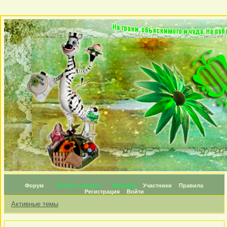
Форум
Личные топики
Награды
Участники
Правила
Регистрация
Войти
Активные темы