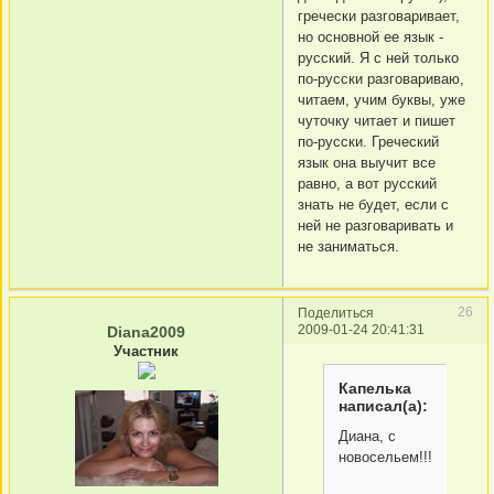
гречески разговаривает,
но основной ее язык -
русский. Я с ней только
по-русски разговариваю,
читаем, учим буквы, уже
чуточку читает и пишет
по-русски. Греческий
язык она выучит все
равно, а вот русский
знать не будет, если с
ней не разговаривать и
не заниматься.
26
Поделиться
2009-01-24 20:41:31
Diana2009
Участник
Капелька
написал(а):
Диана, с
новосельем!!!