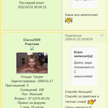
Последний визит:
2022-02-01 00:00:15
Какое все аппетитное!
18
Поделиться
2009-01-23 18:08:50
Diana2009
Участник
Kram
написал(а):
Диана, рада
познакомится!
С
новоселием!
Откуда:
Греция
Зарегистрирован
: 2009-01-17
Приглашений:
0
Сообщений:
199
Спасибо большое!
Пол:
Женский
Спасибо за приятные и
Возраст:
47
[1978-08-25]
теплые слова!
Провел на форуме:
1 день 19 часов
Цветы прелесть!!!