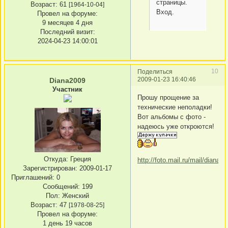
страницы.
Возраст:
61
[1964-10-04]
Вход.
Провел на форуме:
9 месяцев 4 дня
Последний визит:
2024-04-23 14:00:01
10
Поделиться
2009-01-23 16:40:46
Diana2009
Участник
Прошу прощение за
технические неполадки!
Вот альбомы с фото -
надеюсь уже откроются!
Откуда:
Греция
http://foto.mail.ru/mail/dianasa
Зарегистрирован
: 2009-01-17
Приглашений:
0
Сообщений:
199
Пол:
Женский
Возраст:
47
[1978-08-25]
Провел на форуме:
1 день 19 часов