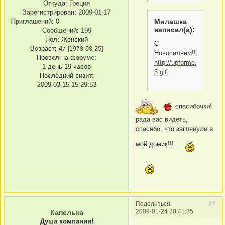
Откуда:
Греция
Зарегистрирован
: 2009-01-17
Милашка
Приглашений:
0
написал(а):
Сообщений:
199
Пол:
Женский
С
Возраст:
47
[1978-08-25]
Новосельем!!!
Провел на форуме:
http://upforme.ru/uploa
1 день 19 часов
5.gif
Последний визит:
2009-03-15 15:29:53
спасибочки!
рада вас видеть,
спасибо, что заглянули в
мой домик!!!
27
Поделиться
2009-01-24 20:41:35
Капелька
Душа компании!