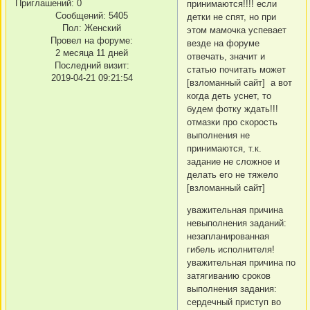
Приглашений:
0
принимаются!!!! если
Сообщений:
5405
детки не спят, но при
Пол:
Женский
этом мамочка успевает
Провел на форуме:
везде на форуме
2 месяца 11 дней
отвечать, значит и
Последний визит:
статью почитать может
2019-04-21 09:21:54
[взломанный сайт] а вот
когда деть уснет, то
будем фотку ждать!!!
отмазки про скорость
выполнения не
принимаются, т.к.
задание не сложное и
делать его не тяжело
[взломанный сайт]
уважительная причина
невыполнения заданий:
незапланированная
гибель исполнителя!
уважительная причина по
затягиванию сроков
выполнения задания:
сердечный приступ во