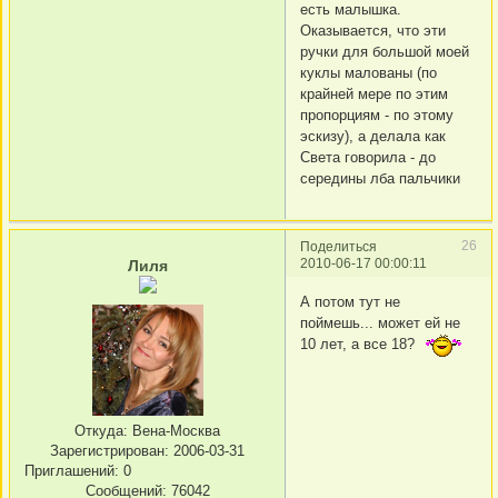
есть малышка.
Оказывается, что эти
ручки для большой моей
куклы малованы (по
крайней мере по этим
пропорциям - по этому
эскизу), а делала как
Света говорила - до
середины лба пальчики
26
Поделиться
2010-06-17 00:00:11
Лиля
А потом тут не
поймешь... может ей не
10 лет, а все 18?
Откуда:
Вена-Москва
Зарегистрирован
: 2006-03-31
Приглашений:
0
Сообщений:
76042