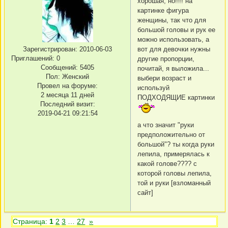
хорошая, но!!!! на
картинке фигура
женщины, так что для
большой головы и рук ее
можно использовать, а
вот для девочки нужны
Зарегистрирован
: 2010-06-03
Приглашений:
0
другие пропорции,
Сообщений:
5405
почитай, я выложила...
Пол:
Женский
выбери возраст и
Провел на форуме:
используй
2 месяца 11 дней
ПОДХОДЯЩИЕ картинки
Последний визит:
2019-04-21 09:21:54
а что значит "руки
предположительно от
большой"? ты когда руки
лепила, примерялась к
какой голове???? с
которой головы лепила,
той и руки [взломанный
сайт]
Страница:
1
2
3
…
27
»