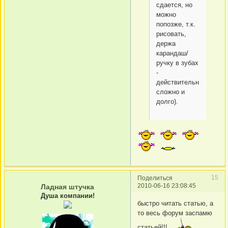
сдается, но
можно
попозже, т.к.
рисовать,
держа
карандаш/
ручку в зубах
-
действительно
сложно и
долго).
15
Поделиться
2010-06-16 23:08:45
Ладная штучка
Душа компании!
быстро читать статью, а
то весь форум заспамю
статьей!!!