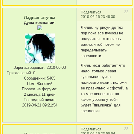
22
Поделиться
2010-06-16 23:48:30
Ладная штучка
Душа компании!
Лилия, ну рисуй до тех
пор пока все пучком не
получится - это очень
важно, чтоб потом не
переделывать
конечности...
Лиля, мозг работает что
Зарегистрирован
: 2010-06-03
надо, только левая
Приглашений:
0
кукольная ручка
Сообщений:
5405
низковато лежит, положи
Пол:
Женский
ее правильно и сфотай, а
Провел на форуме:
то мне непонятно, на
2 месяца 11 дней
каком уровне у тебя
Последний визит:
2019-04-21 09:21:54
будет "пимпочка" для
крепления
23
Поделиться
2010-06-16 23:50:04