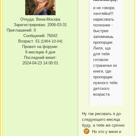
и не говори,
лентяйка!!!
нарисовать
Откуда:
Вена-Москва
Зарегистрирован
: 2006-03-31
полезнее -
Приглашений:
0
быстрее
Сообщений:
76042
запомнишь
Возраст:
61
[1964-10-04]
пропорции
Провел на форуме:
Лиля, ща
9 месяцев 4 дня
для тебя
Последний визит:
готовлю
2024-04-23 14:00:01
странички из
книги, где
пропорции
нужного тебе
детского
возраста
Ну так рисовать я до
следующего месяца
буду, а тебе же срочно
Но это у меня и