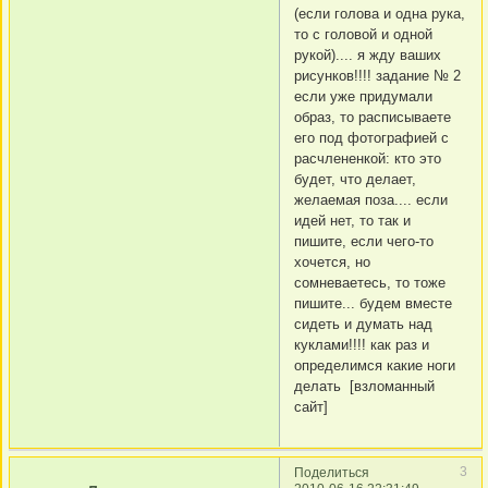
(если голова и одна рука,
то с головой и одной
рукой).... я жду ваших
рисунков!!!! задание № 2
если уже придумали
образ, то расписываете
его под фотографией с
расчлененкой: кто это
будет, что делает,
желаемая поза.... если
идей нет, то так и
пишите, если чего-то
хочется, но
сомневаетесь, то тоже
пишите... будем вместе
сидеть и думать над
куклами!!!! как раз и
определимся какие ноги
делать [взломанный
сайт]
3
Поделиться