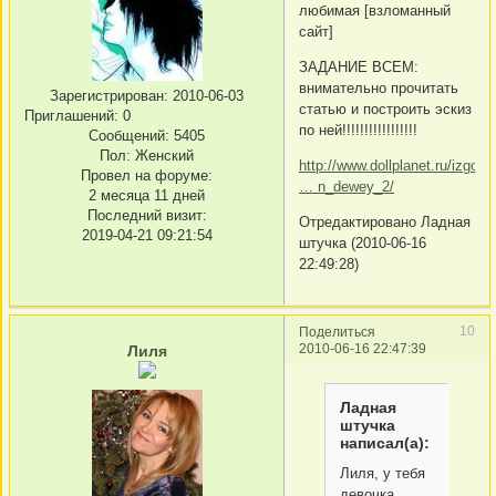
любимая [взломанный
сайт]
ЗАДАНИЕ ВСЕМ:
внимательно прочитать
Зарегистрирован
: 2010-06-03
статью и построить эскиз
Приглашений:
0
по ней!!!!!!!!!!!!!!!!!
Сообщений:
5405
Пол:
Женский
http://www.dollplanet.ru/izgoto
Провел на форуме:
… n_dewey_2/
2 месяца 11 дней
Последний визит:
Отредактировано Ладная
2019-04-21 09:21:54
штучка (2010-06-16
22:49:28)
10
Поделиться
2010-06-16 22:47:39
Лиля
Ладная
штучка
написал(а):
Лиля, у тебя
девочка