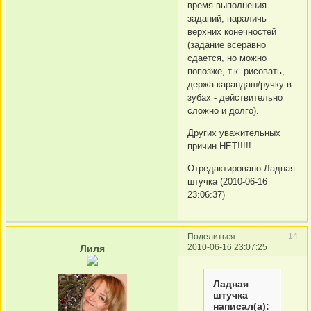
время выполнения
заданий, параличь
верхних конечностей
(задание всеравно
сдается, но можно
попозже, т.к. рисовать,
держа карандаш/ручку в
зубах - действительно
сложно и долго).
Других уважительных
причин НЕТ!!!!!
Отредактировано Ладная
штучка (2010-06-16
23:06:37)
14
Поделиться
2010-06-16 23:07:25
Лиля
Ладная
штучка
написал(а):