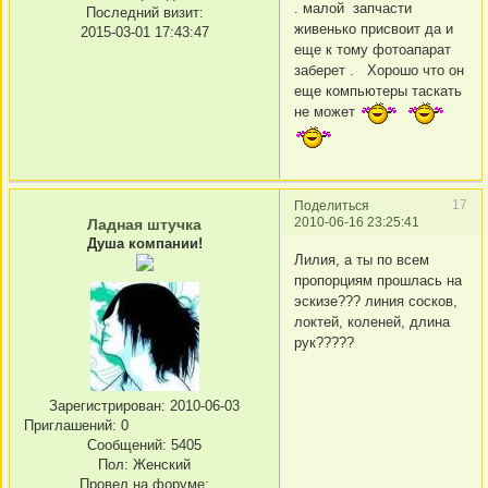
. малой запчасти
Последний визит:
живенько присвоит да и
2015-03-01 17:43:47
еще к тому фотоапарат
заберет . Хорошо что он
еще компьютеры таскать
не может
17
Поделиться
2010-06-16 23:25:41
Ладная штучка
Душа компании!
Лилия, а ты по всем
пропорциям прошлась на
эскизе??? линия сосков,
локтей, коленей, длина
рук?????
Зарегистрирован
: 2010-06-03
Приглашений:
0
Сообщений:
5405
Пол:
Женский
Провел на форуме: