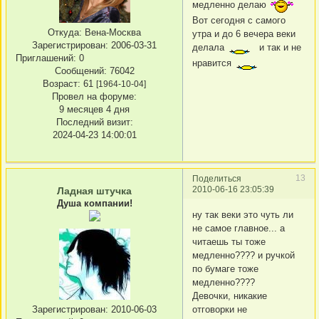
медленно делаю
Вот сегодня с самого
Откуда:
Вена-Москва
утра и до 6 вечера веки
Зарегистрирован
: 2006-03-31
делала
и так и не
Приглашений:
0
нравится
Сообщений:
76042
Возраст:
61
[1964-10-04]
Провел на форуме:
9 месяцев 4 дня
Последний визит:
2024-04-23 14:00:01
13
Поделиться
2010-06-16 23:05:39
Ладная штучка
Душа компании!
ну так веки это чуть ли
не самое главное... а
читаешь ты тоже
медленно???? и ручкой
по бумаге тоже
медленно????
Девочки, никакие
отговорки не
Зарегистрирован
: 2010-06-03