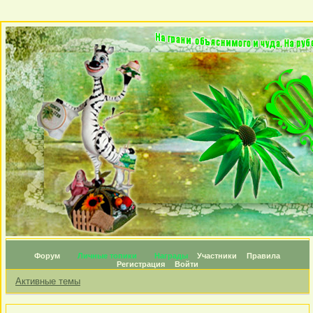
Форум
Личные топики
Награды
Участники
Правила
Регистрация
Войти
Активные темы