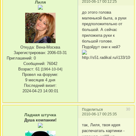
2010-06-17 00:12:25
Лиля
до этого голова
маленькой была, а руки
предположительно от
большой. А сейчас
приложила руки к
большой голове.
Подойдут они к ней?
Откуда:
Вена-Москва
Зарегистрирован
: 2006-03-31
Приглашений:
0
Сообщений:
76042
Возраст:
61
[1964-10-04]
Провел на форуме:
9 месяцев 4 дня
Последний визит:
2024-04-23 14:00:01
30
Поделиться
2010-06-17 00:25:35
Ладная штучка
Душа компании!
так, Лиля, твоя идея
распечатать картинки -