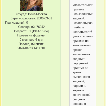
уважительная
причина
невыполнения
Откуда:
Вена-Москва
Зарегистрирован
: 2006-03-31
заданий:
Приглашений:
0
незапланированная
Сообщений:
76042
гиебель
Возраст:
61
[1964-10-04]
исполнителя!
Провел на форуме:
уважительная
9 месяцев 4 дня
причина по
Последний визит:
затягиванию
2024-04-23 14:00:01
сроков
выполнения
задания:
сердечный
приступ во
время
выполнения
заданий,
параличь
верхних
конечностей
(задание
всеравно