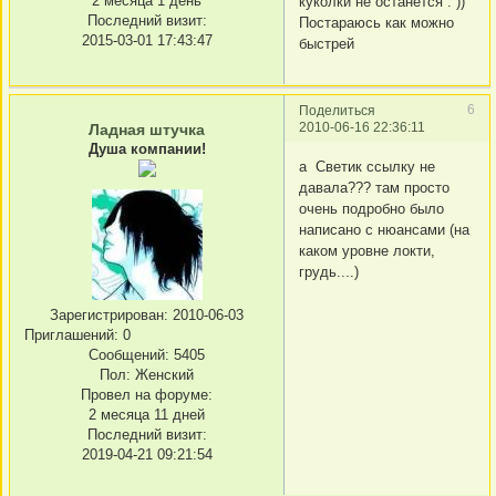
2 месяца 1 день
куколки не останется . ))
Последний визит:
Постараюсь как можно
2015-03-01 17:43:47
быстрей
6
Поделиться
2010-06-16 22:36:11
Ладная штучка
Душа компании!
а Светик ссылку не
давала??? там просто
очень подробно было
написано с нюансами (на
каком уровне локти,
грудь....)
Зарегистрирован
: 2010-06-03
Приглашений:
0
Сообщений:
5405
Пол:
Женский
Провел на форуме:
2 месяца 11 дней
Последний визит:
2019-04-21 09:21:54