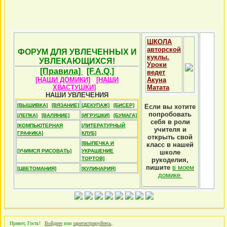
ШКОЛА
авторской
ФОРУМ ДЛЯ УВЛЕЧЕННЫХ И
куклы.
УВЛЕКАЮЩИХСЯ!
Уроки
[Правила]
[F.A.Q.]
ведет
[НАШИ ДОМИКИ]
[НАШИ
Акуна
ХВАСТУШКИ]
Матата
НАШИ УВЛЕЧЕНИЯ
[ВЫШИВКА]
[ВЯЗАНИЕ]
[ДЕКУПАЖ]
[БИСЕР]
Если вы хотите
попробовать
[ЛЕПКА]
[ВАЛЯНИЕ]
[ИГРУШКИ]
[БУМАГА]
себя в роли
[КОМПЬЮТЕРНАЯ
[ЛИТЕРАТУРНЫЙ
учителя и
ГРАФИКА]
КЛУБ]
открыть свой
[ВЫПЕЧКА И
класс в нашей
[УЧИМСЯ РИСОВАТЬ]
УКРАШЕНИЕ
школе
ТОРТОВ]
рукоделия,
пишите
в моем
[ЦВЕТОМАНИЯ]
[КУЛИНАРИЯ]
домике
Привет, Гость!
Войдите
или
зарегистрируйтесь
.