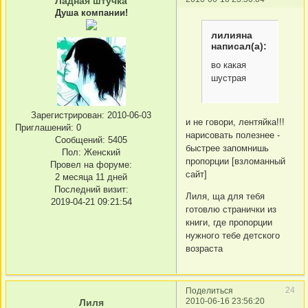
Ладная штучка
Душа компании!
лилияна
написал(а):
во какая
шустрая
Зарегистрирован
: 2010-06-03
и не говори, лентяйка!!!
Приглашений:
0
нарисовать полезнее -
Сообщений:
5405
быстрее запомнишь
Пол:
Женский
пропорции [взломанный
Провел на форуме:
сайт]
2 месяца 11 дней
Последний визит:
Лиля, ща для тебя
2019-04-21 09:21:54
готовлю странички из
книги, где пропорции
нужного тебе детского
возраста
24
Поделиться
2010-06-16 23:56:20
Лиля