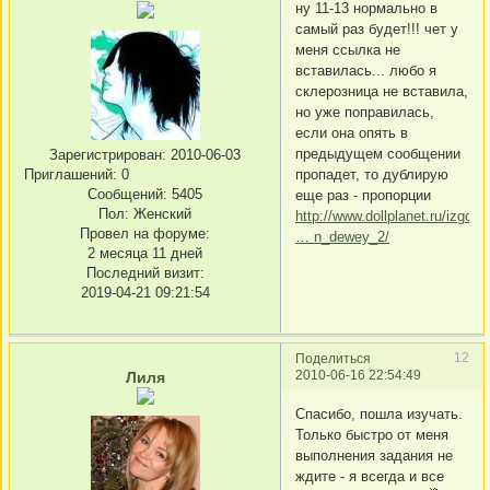
ну 11-13 нормально в
самый раз будет!!! чет у
меня ссылка не
вставилась... любо я
склерозница не вставила,
но уже поправилась,
если она опять в
предыдущем сообщении
Зарегистрирован
: 2010-06-03
Приглашений:
0
пропадет, то дублирую
Сообщений:
5405
еще раз - пропорции
Пол:
Женский
http://www.dollplanet.ru/izgoto
Провел на форуме:
… n_dewey_2/
2 месяца 11 дней
Последний визит:
2019-04-21 09:21:54
12
Поделиться
2010-06-16 22:54:49
Лиля
Спасибо, пошла изучать.
Только быстро от меня
выполнения задания не
ждите - я всегда и все