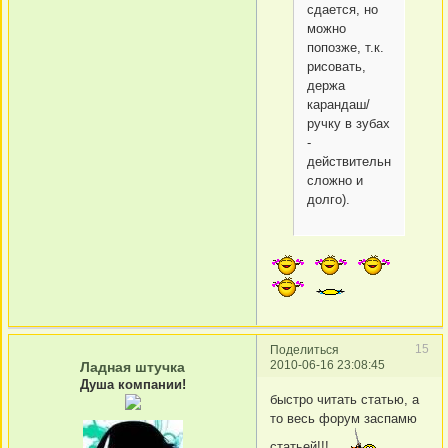
сдается, но
можно
попозже, т.к.
рисовать,
держа
карандаш/
ручку в зубах
-
действительно
сложно и
долго).
15
Поделиться
2010-06-16 23:08:45
Ладная штучка
Душа компании!
быстро читать статью, а
то весь форум заспамю
статьей!!!