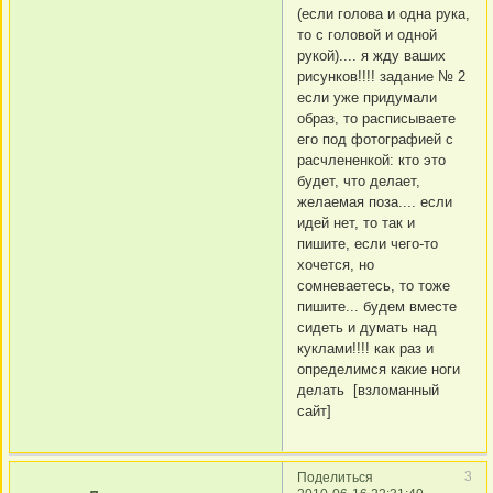
(если голова и одна рука,
то с головой и одной
рукой).... я жду ваших
рисунков!!!! задание № 2
если уже придумали
образ, то расписываете
его под фотографией с
расчлененкой: кто это
будет, что делает,
желаемая поза.... если
идей нет, то так и
пишите, если чего-то
хочется, но
сомневаетесь, то тоже
пишите... будем вместе
сидеть и думать над
куклами!!!! как раз и
определимся какие ноги
делать [взломанный
сайт]
3
Поделиться