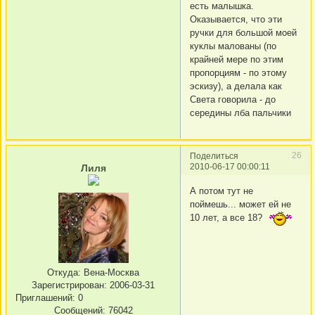
есть малышка.
Оказывается, что эти
ручки для большой моей
куклы малованы (по
крайней мере по этим
пропорциям - по этому
эскизу), а делала как
Света говорила - до
середины лба пальчики
26
Поделиться
2010-06-17 00:00:11
Лиля
А потом тут не
поймешь... может ей не
10 лет, а все 18?
Откуда:
Вена-Москва
Зарегистрирован
: 2006-03-31
Приглашений:
0
Сообщений:
76042