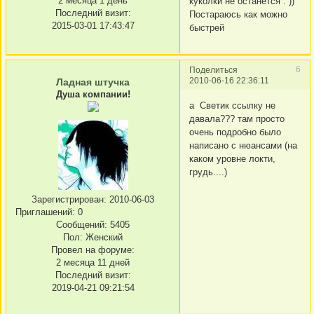
2 месяца 1 день
куколки не останется . ))
Последний визит:
Постараюсь как можно
2015-03-01 17:43:47
быстрей
6
Поделиться
2010-06-16 22:36:11
Ладная штучка
Душа компании!
а Светик ссылку не
давала??? там просто
очень подробно было
написано с нюансами (на
каком уровне локти,
грудь....)
Зарегистрирован
: 2010-06-03
Приглашений:
0
Сообщений:
5405
Пол:
Женский
Провел на форуме:
2 месяца 11 дней
Последний визит:
2019-04-21 09:21:54