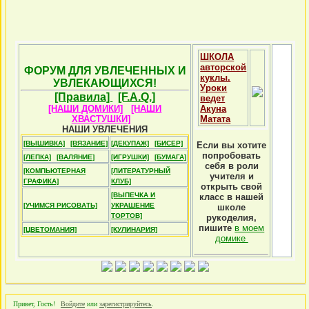
ШКОЛА
авторской
ФОРУМ ДЛЯ УВЛЕЧЕННЫХ И
куклы.
УВЛЕКАЮЩИХСЯ!
Уроки
[Правила]
[F.A.Q.]
ведет
[НАШИ ДОМИКИ]
[НАШИ
Акуна
ХВАСТУШКИ]
Матата
НАШИ УВЛЕЧЕНИЯ
[ВЫШИВКА]
[ВЯЗАНИЕ]
[ДЕКУПАЖ]
[БИСЕР]
Если вы хотите
попробовать
[ЛЕПКА]
[ВАЛЯНИЕ]
[ИГРУШКИ]
[БУМАГА]
себя в роли
[КОМПЬЮТЕРНАЯ
[ЛИТЕРАТУРНЫЙ
учителя и
ГРАФИКА]
КЛУБ]
открыть свой
[ВЫПЕЧКА И
класс в нашей
[УЧИМСЯ РИСОВАТЬ]
УКРАШЕНИЕ
школе
ТОРТОВ]
рукоделия,
пишите
в моем
[ЦВЕТОМАНИЯ]
[КУЛИНАРИЯ]
домике
Привет, Гость!
Войдите
или
зарегистрируйтесь
.