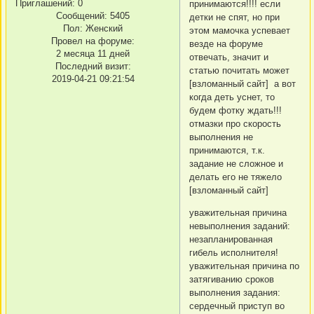
Приглашений:
0
принимаются!!!! если
Сообщений:
5405
детки не спят, но при
Пол:
Женский
этом мамочка успевает
Провел на форуме:
везде на форуме
2 месяца 11 дней
отвечать, значит и
Последний визит:
статью почитать может
2019-04-21 09:21:54
[взломанный сайт] а вот
когда деть уснет, то
будем фотку ждать!!!
отмазки про скорость
выполнения не
принимаются, т.к.
задание не сложное и
делать его не тяжело
[взломанный сайт]
уважительная причина
невыполнения заданий:
незапланированная
гибель исполнителя!
уважительная причина по
затягиванию сроков
выполнения задания:
сердечный приступ во