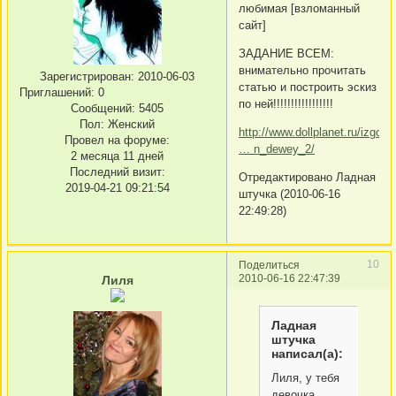
любимая [взломанный
сайт]
ЗАДАНИЕ ВСЕМ:
внимательно прочитать
Зарегистрирован
: 2010-06-03
статью и построить эскиз
Приглашений:
0
по ней!!!!!!!!!!!!!!!!!
Сообщений:
5405
Пол:
Женский
http://www.dollplanet.ru/izgoto
Провел на форуме:
… n_dewey_2/
2 месяца 11 дней
Последний визит:
Отредактировано Ладная
2019-04-21 09:21:54
штучка (2010-06-16
22:49:28)
10
Поделиться
2010-06-16 22:47:39
Лиля
Ладная
штучка
написал(а):
Лиля, у тебя
девочка