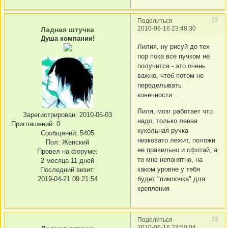
22
Поделиться
2010-06-16 23:48:30
Ладная штучка
Душа компании!
Лилия, ну рисуй до тех
пор пока все пучком не
получится - это очень
важно, чтоб потом не
переделывать
конечности...
Лиля, мозг работает что
Зарегистрирован
: 2010-06-03
надо, только левая
Приглашений:
0
кукольная ручка
Сообщений:
5405
низковато лежит, положи
Пол:
Женский
ее правильно и сфотай, а
Провел на форуме:
то мне непонятно, на
2 месяца 11 дней
каком уровне у тебя
Последний визит:
2019-04-21 09:21:54
будет "пимпочка" для
крепления
23
Поделиться
2010-06-16 23:50:04