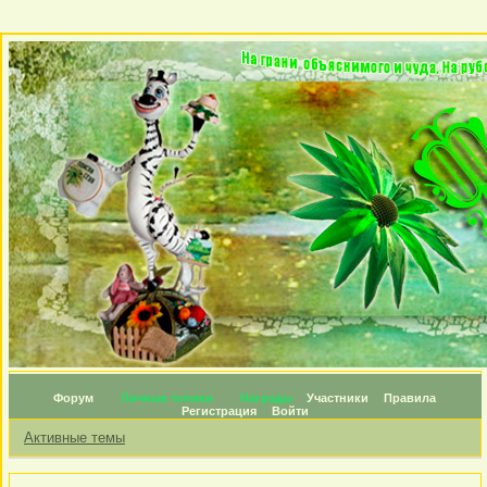
Форум
Личные топики
Награды
Участники
Правила
Регистрация
Войти
Активные темы