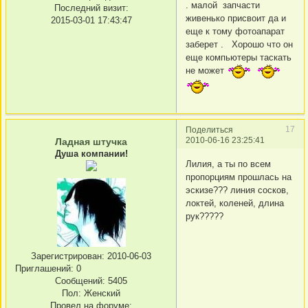
. малой запчасти
Последний визит:
живенько присвоит да и
2015-03-01 17:43:47
еще к тому фотоапарат
заберет . Хорошо что он
еще компьютеры таскать
не может
17
Поделиться
2010-06-16 23:25:41
Ладная штучка
Душа компании!
Лилия, а ты по всем
пропорциям прошлась на
эскизе??? линия сосков,
локтей, коленей, длина
рук?????
Зарегистрирован
: 2010-06-03
Приглашений:
0
Сообщений:
5405
Пол:
Женский
Провел на форуме: