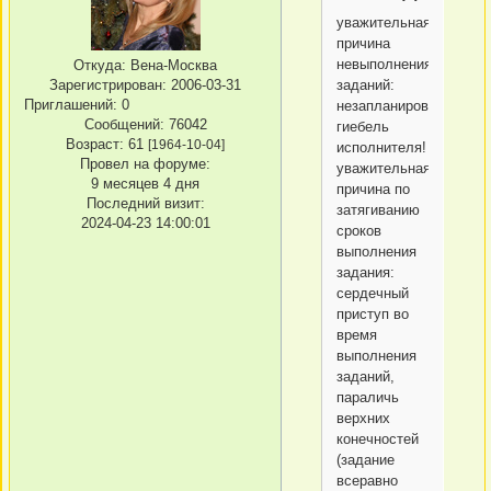
уважительная
причина
невыполнения
Откуда:
Вена-Москва
Зарегистрирован
: 2006-03-31
заданий:
Приглашений:
0
незапланированная
Сообщений:
76042
гиебель
Возраст:
61
[1964-10-04]
исполнителя!
Провел на форуме:
уважительная
9 месяцев 4 дня
причина по
Последний визит:
затягиванию
2024-04-23 14:00:01
сроков
выполнения
задания:
сердечный
приступ во
время
выполнения
заданий,
параличь
верхних
конечностей
(задание
всеравно