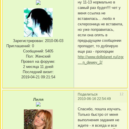
ну 11-13 нормально в
самый раз будет!!! чет у
меня ссылка не
вставилась... любо я
склерозница не вставила,
но уже поправилась,
если она опять в
предыдущем сообщении
Зарегистрирован
: 2010-06-03
Приглашений:
0
пропадет, то дублирую
Сообщений:
5405
еще раз - пропорции
Пол:
Женский
http://www.dollplanet.ru/izgoto
Провел на форуме:
… n_dewey_2/
2 месяца 11 дней
Последний визит:
2019-04-21 09:21:54
12
Поделиться
2010-06-16 22:54:49
Лиля
Спасибо, пошла изучать.
Только быстро от меня
выполнения задания не
ждите - я всегда и все