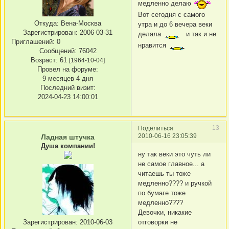
медленно делаю
Вот сегодня с самого
Откуда:
Вена-Москва
утра и до 6 вечера веки
Зарегистрирован
: 2006-03-31
делала
и так и не
Приглашений:
0
нравится
Сообщений:
76042
Возраст:
61
[1964-10-04]
Провел на форуме:
9 месяцев 4 дня
Последний визит:
2024-04-23 14:00:01
13
Поделиться
2010-06-16 23:05:39
Ладная штучка
Душа компании!
ну так веки это чуть ли
не самое главное... а
читаешь ты тоже
медленно???? и ручкой
по бумаге тоже
медленно????
Девочки, никакие
отговорки не
Зарегистрирован
: 2010-06-03