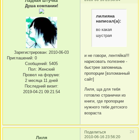
Ладная штучка
Душа компании!
лилияна
написал(а):
во какая
шустрая
Зарегистрирован
: 2010-06-03
и не говори, лентяйка!!!
Приглашений:
0
нарисовать полезнее -
Сообщений:
5405
быстрее запомнишь
Пол:
Женский
пропорции [взломанный
Провел на форуме:
сайт]
2 месяца 11 дней
Последний визит:
Лиля, ща для тебя
2019-04-21 09:21:54
готовлю странички из
книги, где пропорции
нужного тебе детского
возраста
24
Поделиться
2010-06-16 23:56:20
Лиля