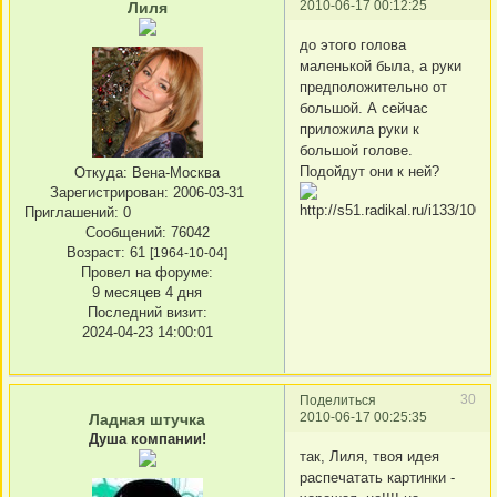
2010-06-17 00:12:25
Лиля
до этого голова
маленькой была, а руки
предположительно от
большой. А сейчас
приложила руки к
большой голове.
Подойдут они к ней?
Откуда:
Вена-Москва
Зарегистрирован
: 2006-03-31
Приглашений:
0
Сообщений:
76042
Возраст:
61
[1964-10-04]
Провел на форуме:
9 месяцев 4 дня
Последний визит:
2024-04-23 14:00:01
30
Поделиться
2010-06-17 00:25:35
Ладная штучка
Душа компании!
так, Лиля, твоя идея
распечатать картинки -