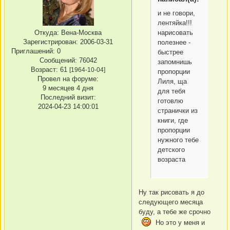
и не говори,
лентяйка!!!
нарисовать
Откуда:
Вена-Москва
Зарегистрирован
: 2006-03-31
полезнее -
Приглашений:
0
быстрее
Сообщений:
76042
запомнишь
Возраст:
61
[1964-10-04]
пропорции
Провел на форуме:
Лиля, ща
9 месяцев 4 дня
для тебя
Последний визит:
готовлю
2024-04-23 14:00:01
странички из
книги, где
пропорции
нужного тебе
детского
возраста
Ну так рисовать я до
следующего месяца
буду, а тебе же срочно
Но это у меня и