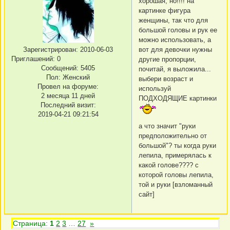
хорошая, но!!!! на
картинке фигура
женщины, так что для
большой головы и рук ее
можно использовать, а
вот для девочки нужны
Зарегистрирован
: 2010-06-03
Приглашений:
0
другие пропорции,
Сообщений:
5405
почитай, я выложила...
Пол:
Женский
выбери возраст и
Провел на форуме:
используй
2 месяца 11 дней
ПОДХОДЯЩИЕ картинки
Последний визит:
2019-04-21 09:21:54
а что значит "руки
предположительно от
большой"? ты когда руки
лепила, примерялась к
какой голове???? с
которой головы лепила,
той и руки [взломанный
сайт]
Страница:
1
2
3
…
27
»