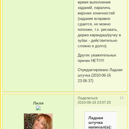
время выполнения
заданий, параличь
верхних конечностей
(задание всеравно
сдается, но можно
попозже, т.к. рисовать,
держа карандаш/ручку в
зубах - действительно
сложно и долго).
Других уважительных
причин НЕТ!!!!!
Отредактировано Ладная
штучка (2010-06-16
23:06:37)
14
Поделиться
2010-06-16 23:07:25
Лиля
Ладная
штучка
написал(а):