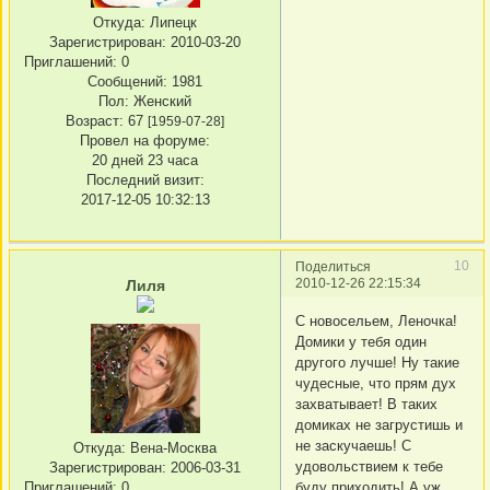
Откуда:
Липецк
Зарегистрирован
: 2010-03-20
Приглашений:
0
Сообщений:
1981
Пол:
Женский
Возраст:
67
[1959-07-28]
Провел на форуме:
20 дней 23 часа
Последний визит:
2017-12-05 10:32:13
10
Поделиться
2010-12-26 22:15:34
Лиля
С новосельем, Леночка!
Домики у тебя один
другого лучше! Ну такие
чудесные, что прям дух
захватывает! В таких
домиках не загрустишь и
не заскучаешь! С
Откуда:
Вена-Москва
удовольствием к тебе
Зарегистрирован
: 2006-03-31
Приглашений:
0
буду приходить! А уж