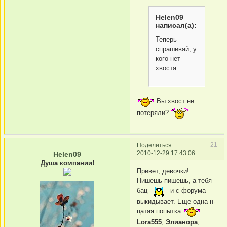
Helen09
написал(а):
Теперь
спрашивай, у
кого нет
хвоста
Вы хвост не
потеряли?
21
Поделиться
2010-12-29 17:43:06
Helen09
Душа компании!
Привет, девочки!
Пишешь-пишешь, а тебя
бац
и с форума
выкидывает. Еще одна н-
цатая попытка
Lora555
,
Элианора
,