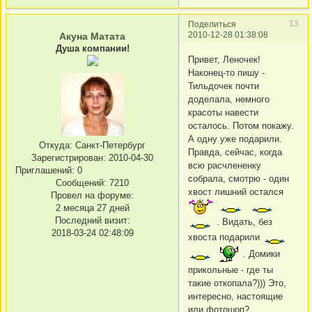
13
Поделиться
2010-12-28 01:38:08
Акуна Матата
Душа компании!
Привет, Леночек!
Наконец-то пишу -
Тильдочек почти
доделала, немного
красоты навести
осталось. Потом покажу.
А одну уже подарили.
Откуда:
Санкт-Петербург
Правда, сейчас, когда
Зарегистрирован
: 2010-04-30
всю расчлененку
Приглашений:
0
собрала, смотрю - один
Сообщений:
7210
хвост лишний остался
Провел на форуме:
2 месяца 27 дней
Последний визит:
. Видать, без
2018-03-24 02:48:09
хвоста подарили
. Домики
прикольные - где ты
такие откопала?))) Это,
интересно, настоящие
или фотошоп?