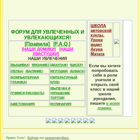
ШКОЛА
авторской
ФОРУМ ДЛЯ УВЛЕЧЕННЫХ И
куклы.
УВЛЕКАЮЩИХСЯ!
Уроки
[Правила]
[F.A.Q.]
ведет
[НАШИ ДОМИКИ]
[НАШИ
Акуна
ХВАСТУШКИ]
Матата
НАШИ УВЛЕЧЕНИЯ
[ВЫШИВКА]
[ВЯЗАНИЕ]
[ДЕКУПАЖ]
[БИСЕР]
Если вы хотите
попробовать
[ЛЕПКА]
[ВАЛЯНИЕ]
[ИГРУШКИ]
[БУМАГА]
себя в роли
[КОМПЬЮТЕРНАЯ
[ЛИТЕРАТУРНЫЙ
учителя и
ГРАФИКА]
КЛУБ]
открыть свой
[ВЫПЕЧКА И
класс в нашей
[УЧИМСЯ РИСОВАТЬ]
УКРАШЕНИЕ
школе
ТОРТОВ]
рукоделия,
пишите
в моем
[ЦВЕТОМАНИЯ]
[КУЛИНАРИЯ]
домике
Привет, Гость!
Войдите
или
зарегистрируйтесь
.