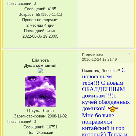
Приглашений:
0
Сообщений:
4195
Возраст:
65
[1960-11-11]
Провел на форуме:
2 месяца 4 дня
Последний визит:
2022-08-06 19:20:05
7
Поделиться
2010-12-24 12:21:49
Elianora
Душа компании!
С
Приветик, Леночка!!!
новосельем
тебя!!! С новым
ОБАЛДЕННЫМ
домикам!!!(с
кучей обалденных
домиков!
Откуда:
Литва
Мне больше
Зарегистрирован
: 2008-11-02
понравился
Приглашений:
0
китайский и гор
Сообщений:
16751
Пол:
Женский
который) Тепла и