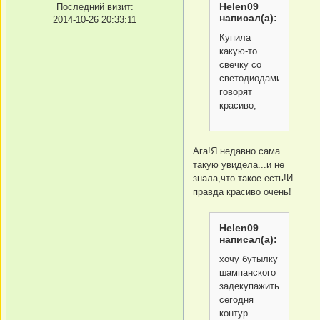
Helen09
Последний визит:
написал(а):
2014-10-26 20:33:11
Купила
какую-то
свечку со
светодиодами,
говорят
красиво,
Ага!Я недавно сама
такую увидела...и не
знала,что такое есть!И
правда красиво очень!
Helen09
написал(а):
хочу бутылку
шампанского
задекупажить
сегодня
контур