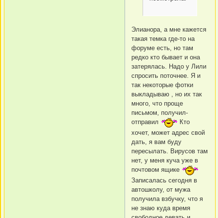
Элианора, а мне кажется
такая темка где-то на
форуме есть, но там
редко кто бывает и она
затерялась. Надо у Лили
спросить поточнее. Я и
так некоторые фотки
выкладываю , но их так
много, что проще
письмом, получил-
отправил
Кто
хочет, может адрес свой
дать, я вам буду
пересылать. Вирусов там
нет, у меня куча уже в
почтовом ящике
Записалась сегодня в
автошколу, от мужа
получила взбучку, что я
не знаю куда время
свободное девать и