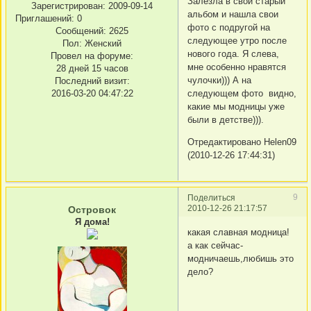
Залезла в свой старый
Зарегистрирован
: 2009-09-14
альбом и нашла свои
Приглашений:
0
фото с подругой на
Сообщений:
2625
следующее утро после
Пол:
Женский
нового года. Я слева,
Провел на форуме:
мне особенно нравятся
28 дней 15 часов
чулочки))) А на
Последний визит:
2016-03-20 04:47:22
следующем фото видно,
какие мы модницы уже
были в детстве))).
Отредактировано Helen09
(2010-12-26 17:44:31)
9
Поделиться
2010-12-26 21:17:57
Островок
Я дома!
какая славная модница!
а как сейчас-
модничаешь,любишь это
дело?