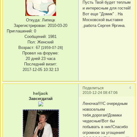
Пусть Твой будет теплым
и интересным для гостей!
Вот еще "Домик" . На
Московской выставке
Откуда:
Липецк
Зарегистрирован
: 2010-03-20
,работа Сергея Яргина.
Приглашений:
0
Сообщений:
1981
Пол:
Женский
Возраст:
67
[1959-07-28]
Провел на форуме:
20 дней 23 часа
Последний визит:
2017-12-05 10:32:13
4
Поделиться
2010-12-24 08:47:06
heljack
Завсегдатай
Леночка!!!!С очередным
новосельем
тебя,дорогая!Домики
чедесные!Вот бы
побывать в них!Спасибо
огромное за угощения!