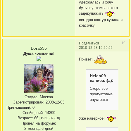
удержалась и хочу
бутылку шампанского
задекупажить
сегодня контур купила и
красочку.
19
Поделиться
2010-12-28 15:29:52
Lora555
Душа компании!
Привет!
Helen09
написал(а):
Скоро все
продуктовые
Откуда:
Москва
опустошат
Зарегистрирован
: 2008-12-03
Приглашений:
0
Сообщений:
14399
Возраст:
66
[1960-07-18]
Уже наверное!
Провел на форуме:
2 месяца 6 дней