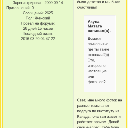
было детство и мы были
Зарегистрирован
: 2009-09-14
счастливы!
Приглашений:
0
Сообщений:
2625
Пол:
Женский
Акуна
Провел на форуме:
Матата
28 дней 15 часов
написал(а):
Последний визит:
Домики
2016-03-20 04:47:22
прикольные -
где ты такие
откопала?)))
Это,
интересно,
настоящие
или
фотошоп?
Свет, мне много фоток на
разные темы шлет
подруга по институту из
Канады, она там живет и
работает врачом. Давай
свой е-адрес, тебе буду