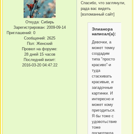
Спасибо, что заглянули,
рада вас видеть
[взломанный сайт]
Откуда:
Сибирь
Зарегистрирован
: 2009-09-14
Элианора
Приглашений:
0
написал(а):
Сообщений:
2625
Девочки, а
Пол:
Женский
может темку
Провел на форуме:
создадим
28 дней 15 часов
типа "просто
Последний визит:
красиво"-и
2016-03-20 04:47:22
туда
стаскивать
красивые, и
загадочные
картинки. И
интересно и
может кому
пригодиться.
Я бы тоже с
удовотьствием
тоже
посмотрела.