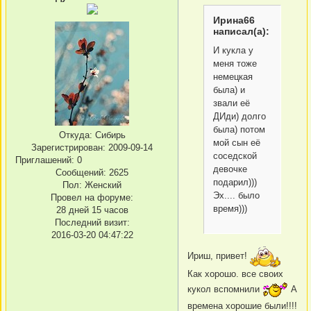
Ирина66
написал(а):
И кукла у
меня тоже
немецкая
была) и
звали её
ДИди) долго
была) потом
Откуда:
Сибирь
мой сын её
Зарегистрирован
: 2009-09-14
соседской
Приглашений:
0
девочке
Сообщений:
2625
подарил)))
Пол:
Женский
Эх.... было
Провел на форуме:
время)))
28 дней 15 часов
Последний визит:
2016-03-20 04:47:22
Ириш, привет!
Как хорошо. все своих
кукол вспомнили
А
времена хорошие были!!!!