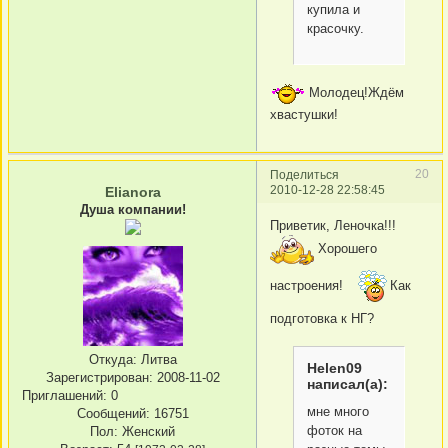
купила и
красочку.
Молодец!Ждём
хвастушки!
20
Поделиться
2010-12-28 22:58:45
Elianora
Душа компании!
Приветик, Леночка!!!
Хорошего
настроения!
Как
подготовка к НГ?
Откуда:
Литва
Helen09
Зарегистрирован
: 2008-11-02
написал(а):
Приглашений:
0
мне много
Сообщений:
16751
фоток на
Пол:
Женский