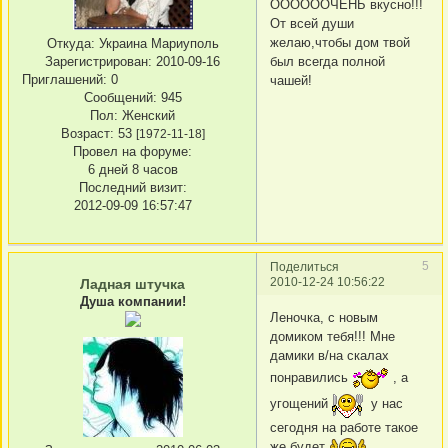
ООООООЧЕНЬ вкусно!!!
От всей души
желаю,чтобы дом твой
Откуда:
Украина Мариуполь
был всегда полной
Зарегистрирован
: 2010-09-16
Приглашений:
0
чашей!
Сообщений:
945
Пол:
Женский
Возраст:
53
[1972-11-18]
Провел на форуме:
6 дней 8 часов
Последний визит:
2012-09-09 16:57:47
5
Поделиться
2010-12-24 10:56:22
Ладная штучка
Душа компании!
Леночка, с новым
домиком тебя!!! Мне
дамики в/на скалах
понравились
, а
угощений
у нас
сегодня на работе такое
же будет