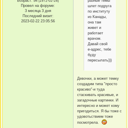
Возраст:
54
разные темы
[1972-02-28]
Провел на форуме:
шлет подруга
3 месяца 3 дня
по институту
Последний визит:
из Канады,
2023-02-22 23:05:56
она там
живет и
работает
врачом.
Давай свой
е-адрес, тебе
буду
пересылать)))
Девочки, а может темку
создадим типа "просто
красиво"-и туда
стаскивать красивые, и
загадочные картинки. И
интересно и может кому
пригодиться. Я бы тоже с
удовотьствием тоже
посмотрела.