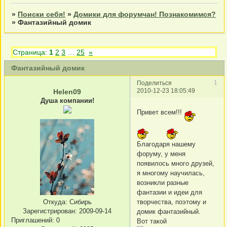
»
Поиски себя!
»
Домики для форумчан! Познакомимся?
»
Фантазийный домик
Страница:
1
2
3
…
25
»
Фантазийный домик
1
Поделиться
2010-12-23 18:05:49
Helen09
Душа компании!
Привет всем!!!
Благодаря нашему
форуму, у меня
появилось много друзей,
я многому научилась,
возникли разные
фантазии и идеи для
Откуда:
Сибирь
творчества, поэтому и
Зарегистрирован
: 2009-09-14
домик фантазийный.
Приглашений:
0
Вот такой