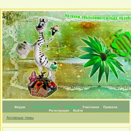
Форум
Личные топики
Награды
Участники
Правила
Регистрация
Войти
Активные темы