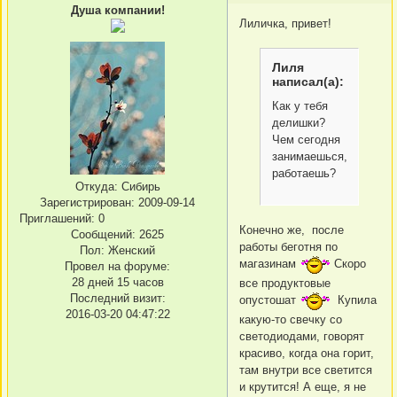
Душа компании!
Лиличка, привет!
Лиля
написал(а):
Как у тебя
делишки?
Чем сегодня
занимаешься,
работаешь?
Откуда:
Сибирь
Зарегистрирован
: 2009-09-14
Приглашений:
0
Конечно же, после
Сообщений:
2625
работы беготня по
Пол:
Женский
магазинам
Скоро
Провел на форуме:
28 дней 15 часов
все продуктовые
Последний визит:
опустошат
Купила
2016-03-20 04:47:22
какую-то свечку со
светодиодами, говорят
красиво, когда она горит,
там внутри все светится
и крутится! А еще, я не