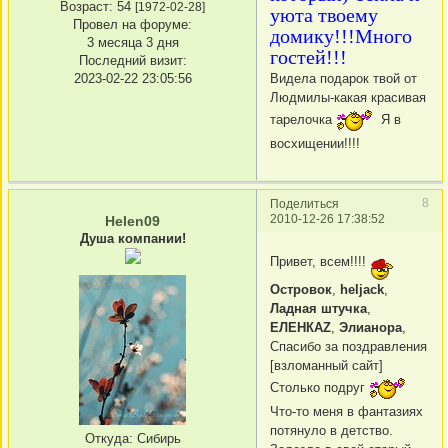
Возраст:
54
[1972-02-28]
уюта твоему
Провел на форуме:
домику!!!Много
3 месяца 3 дня
гостей!!!
Последний визит:
Видела подарок твой от
2023-02-22 23:05:56
Людмилы-какая красивая
тарелочка
Я в
восхищении!!!!
8
Поделиться
2010-12-26 17:38:52
Helen09
Душа компании!
Привет, всем!!!!
Островок
,
heljack
,
Ладная штучка
,
ЕЛЕНКАZ
,
Элианора
,
Спасибо за поздравления
[взломанный сайт]
Столько подруг
Что-то меня в фантазиях
потянуло в детство.
Откуда:
Сибирь