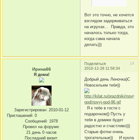
Вот это точно, не хочется
взглядом задерживаться
на игрухах... Правда, это
началось только тогда,
когда сама начала
делать)))
14
Поделиться
2010-12-28 11:58:34
Ирина66
Я дома!
Добрый день Леночка)С
Новосельем тебя))
Я к тебе в гости с
Зарегистрирован
: 2010-01-12
подарочком)) Пусть у
Приглашений:
0
тебя в домике будет
Сообщений:
1978
радостно и счастливо)))
Провел на форуме:
Старые фотки очень
21 день 0 часов
трогательные)) И кукла
Последний визит: