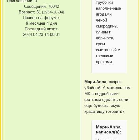
Приглашений:
0
трубочки
Сообщений:
76042
наполненные
Возраст:
61
[1964-10-04]
ягодами
Провел на форуме:
ченой
9 месяцев 4 дня
смородины,
Последний визит:
сливы и
2024-04-23 14:00:01
абрикоса,
крем
сметанный с
грецкими
орехами.
Мари-Anna
, разрез
убойный! А можешь нам
МК с подробными
фотками сделать если
еще будешь такую
красотищу готовить?
Мари-Anna
написал(а):