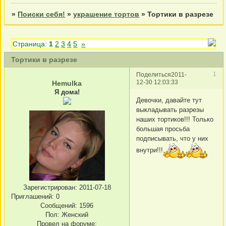
»
Поиски себя!
»
украшение тортов
»
Тортики в разрезе
Страница:
1
2
3
4
5
»
Тортики в разрезе
1
Поделиться
2011-
12-30 12:03:33
Hemulka
Я дома!
Девочки, давайте тут
выкладывать разрезы
наших тортиков!!! Только
большая просьба
подписывать, что у них
внутри!!!
Зарегистрирован
: 2011-07-18
Приглашений:
0
Сообщений:
1596
Пол:
Женский
Провел на форуме: