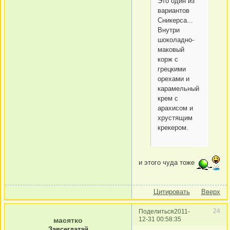
Это один из
вариантов
Сникерса...
Внутри
шоколадно-
маковый
корж с
грецкими
орехами и
карамельный
крем с
арахисом и
хрустящим
крекером.
и этого чуда тоже
Цитировать
Вверх
24
Поделиться
2011-
12-31 00:58:35
масятко
Завсегдатай