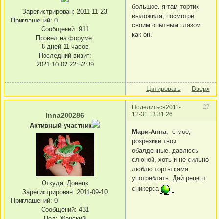
большое. я там тортик
Зарегистрирован
: 2011-11-23
выложила, посмотри
Приглашений:
0
своим опытным глазом
Сообщений:
911
как он.
Провел на форуме:
8 дней 11 часов
Последний визит:
2021-10-02 22:52:39
Цитировать
Вверх
27
Поделиться
2011-
12-31 13:31:26
Inna200286
Активный участник
Мари-Anna
, ё моё,
розрезики твои
обалденные, давлюсь
слюной, хоть и не сильно
люблю торты сама
употреблять. Дай рецепт
Откуда:
Донецк
сникерса
Зарегистрирован
: 2011-09-10
Приглашений:
0
Сообщений:
431
Пол:
Женский