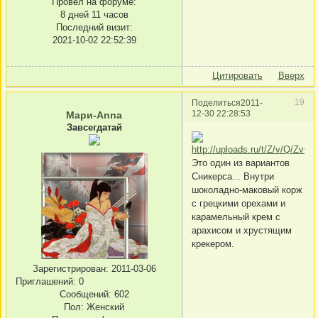
Провел на форуме:
8 дней 11 часов
Последний визит:
2021-10-02 22:52:39
Цитировать
Вверх
19
Поделиться
2011-
12-30 22:28:53
Мари-Anna
Завсегдатай
Это один из вариантов
Сникерса... Внутри
шоколадно-маковый корж
с грецкими орехами и
карамельный крем с
арахисом и хрустящим
крекером.
Зарегистрирован
: 2011-03-06
Приглашений:
0
Сообщений:
602
Пол:
Женский