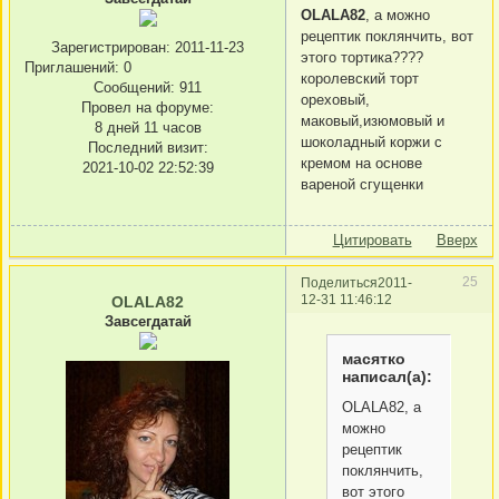
OLALA82
, а можно
рецептик поклянчить, вот
Зарегистрирован
: 2011-11-23
этого тортика????
Приглашений:
0
королевский торт
Сообщений:
911
ореховый,
Провел на форуме:
маковый,изюмовый и
8 дней 11 часов
шоколадный коржи с
Последний визит:
кремом на основе
2021-10-02 22:52:39
вареной сгущенки
Цитировать
Вверх
25
Поделиться
2011-
12-31 11:46:12
OLALA82
Завсегдатай
масятко
написал(а):
OLALA82, а
можно
рецептик
поклянчить,
вот этого