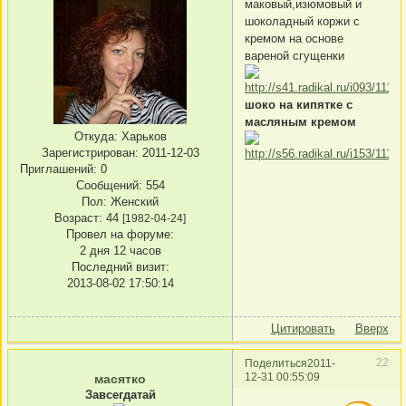
маковый,изюмовый и
шоколадный коржи с
кремом на основе
вареной сгущенки
шоко на кипятке с
масляным кремом
Откуда:
Харьков
Зарегистрирован
: 2011-12-03
Приглашений:
0
Сообщений:
554
Пол:
Женский
Возраст:
44
[1982-04-24]
Провел на форуме:
2 дня 12 часов
Последний визит:
2013-08-02 17:50:14
Цитировать
Вверх
22
Поделиться
2011-
12-31 00:55:09
масятко
Завсегдатай