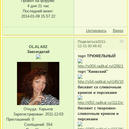
Провел на форуме:
4 дня 21 час
Последний визит:
2014-01-09 15:57:22
Цитировать
Вверх
20
Поделиться
2011-
12-31 00:48:42
OLALA82
Завсегдатай
торт ТРЮФЕЛЬНЫЙ
торт "Киевский"
бисквит со сливочным
кремом и персиками
бисквит с творожно-
Откуда:
Харьков
сливочным кремом и
Зарегистрирован
: 2011-12-03
персиками
Приглашений:
0
Сообщений:
554