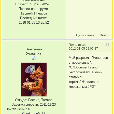
Возраст:
40
[1986-02-20]
Провел на форуме:
12 дней 17 часов
Последний визит:
2018-01-08 13:20:52
Цитировать
Вверх
28
Поделиться
2012-01-05 22:05:37
Sветлана
Участник
Мой разрезик. "Наполеон
с мороженым".
"C:\Documents and
Settings\user\Рабочий
стол\Мои
тортики\Наполеон с
мороженым.JPG"
Откуда:
Россия, Тамбов
Зарегистрирован
: 2011-11-23
Приглашений:
0
Сообщений:
63