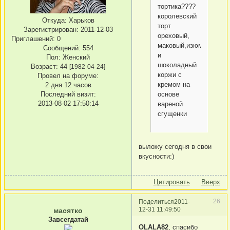
тортика????
королевский
Откуда:
Харьков
торт
Зарегистрирован
: 2011-12-03
ореховый,
Приглашений:
0
маковый,изюмовый
Сообщений:
554
и
Пол:
Женский
шоколадный
Возраст:
44
[1982-04-24]
коржи с
Провел на форуме:
кремом на
2 дня 12 часов
основе
Последний визит:
2013-08-02 17:50:14
вареной
сгущенки
выложу сегодня в свои
вкусности:)
Цитировать
Вверх
26
Поделиться
2011-
12-31 11:49:50
масятко
Завсегдатай
OLALA82
, спасибо