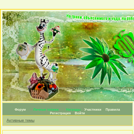
Форум
Личные топики
Награды
Участники
Правила
Регистрация
Войти
Активные темы