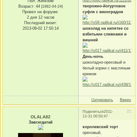
Пол:
Женский
творожно-йогуртовое
Возраст:
44
[1982-04-24]
Провел на форуме:
суфле с виноградом
2 дня 12 часов
Последний визит:
2013-08-02 17:50:14
шоколад на кипятке со
взбитыми сливками и
вишней
День-ночь
шоколадно-ореховый и
белый коржи с масляным
кремом
Цитировать
Вверх
21
Поделиться
2011-
12-31 00:50:47
OLALA82
Завсегдатай
королевский торт
ореховый,