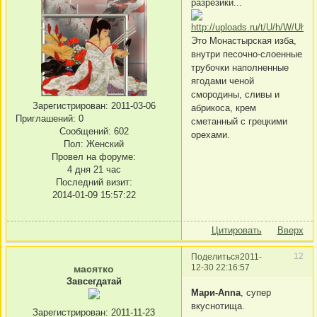
разрезики...
Это Монастырская изба,
внутри песочно-слоенные
трубочки наполненные
ягодами ченой
смородины, сливы и
Зарегистрирован
: 2011-03-06
абрикоса, крем
Приглашений:
0
сметанный с грецкими
Сообщений:
602
орехами.
Пол:
Женский
Провел на форуме:
4 дня 21 час
Последний визит:
2014-01-09 15:57:22
Цитировать
Вверх
12
Поделиться
2011-
12-30 22:16:57
масятко
Завсегдатай
Мари-Anna
, супер
вкуснотища.
Зарегистрирован
: 2011-11-23