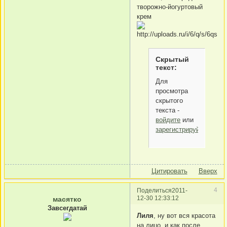
творожно-йогуртовый
крем
Скрытый
текст:
Для
просмотра
скрытого
текста -
войдите
или
зарегистрируйтесь
.
Цитировать
Вверх
4
Поделиться
2011-
12-30 12:33:12
масятко
Завсегдатай
Лиля
, ну вот вся красота
на лицо. и как после