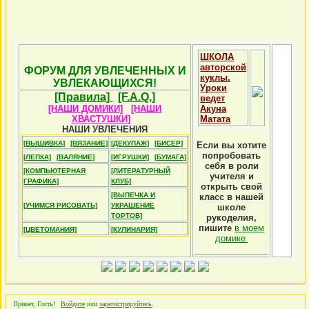
ШКОЛА
авторской
ФОРУМ ДЛЯ УВЛЕЧЕННЫХ И
куклы.
УВЛЕКАЮЩИХСЯ!
Уроки
[Правила]
[F.A.Q.]
ведет
[НАШИ ДОМИКИ]
[НАШИ
Акуна
ХВАСТУШКИ]
Матата
НАШИ УВЛЕЧЕНИЯ
[ВЫШИВКА]
[ВЯЗАНИЕ]
[ДЕКУПАЖ]
[БИСЕР]
Если вы хотите
попробовать
[ЛЕПКА]
[ВАЛЯНИЕ]
[ИГРУШКИ]
[БУМАГА]
себя в роли
[КОМПЬЮТЕРНАЯ
[ЛИТЕРАТУРНЫЙ
учителя и
ГРАФИКА]
КЛУБ]
открыть свой
[ВЫПЕЧКА И
класс в нашей
[УЧИМСЯ РИСОВАТЬ]
УКРАШЕНИЕ
школе
ТОРТОВ]
рукоделия,
пишите
в моем
[ЦВЕТОМАНИЯ]
[КУЛИНАРИЯ]
домике
Привет, Гость!
Войдите
или
зарегистрируйтесь
.