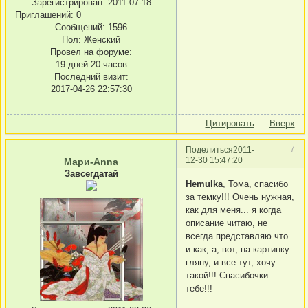
Зарегистрирован
: 2011-07-18
Приглашений:
0
Сообщений:
1596
Пол:
Женский
Провел на форуме:
19 дней 20 часов
Последний визит:
2017-04-26 22:57:30
Цитировать
Вверх
7
Поделиться
2011-
12-30 15:47:20
Мари-Anna
Завсегдатай
Hemulka
, Тома, спасибо
за темку!!! Очень нужная,
как для меня... я когда
описание читаю, не
всегда представляю что
и как, а, вот, на картинку
гляну, и все тут, хочу
такой!!! Спасибочки
тебе!!!