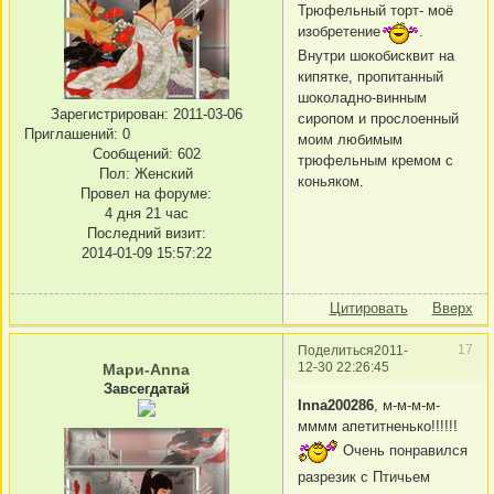
Трюфельный торт- моё
изобретение
.
Внутри шокобисквит на
кипятке, пропитанный
шоколадно-винным
Зарегистрирован
: 2011-03-06
сиропом и прослоенный
Приглашений:
0
моим любимым
Сообщений:
602
трюфельным кремом с
Пол:
Женский
коньяком.
Провел на форуме:
4 дня 21 час
Последний визит:
2014-01-09 15:57:22
Цитировать
Вверх
17
Поделиться
2011-
12-30 22:26:45
Мари-Anna
Завсегдатай
Inna200286
, м-м-м-м-
мммм апетитненько!!!!!!
Очень понравился
разрезик с Птичьем