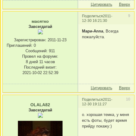
Цитировать
Вверх
9
Поделиться
2011-
12-30 16:21:30
масятко
Завсегдатай
Мари-Anna
, Всегда
пожалуйста.
Зарегистрирован
: 2011-11-23
Приглашений:
0
Сообщений:
911
Провел на форуме:
8 дней 11 часов
Последний визит:
2021-10-02 22:52:39
Цитировать
Вверх
10
Поделиться
2011-
12-30 19:11:27
OLALA82
Завсегдатай
о. хорошая темка, у меня
есть фоты, будет время
прийду покажу:)