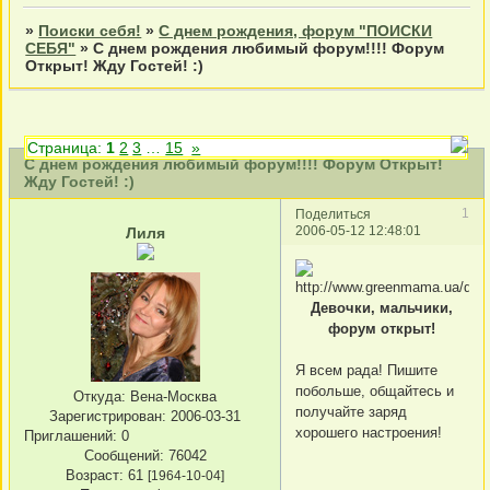
»
Поиски себя!
»
С днем рождения, форум "ПОИСКИ
СЕБЯ"
»
С днем рождения любимый форум!!!! Форум
Открыт! Жду Гостей! :)
Страница:
1
2
3
…
15
»
С днем рождения любимый форум!!!! Форум Открыт!
Жду Гостей! :)
1
Поделиться
2006-05-12 12:48:01
Лиля
Девочки, мальчики,
форум открыт!
Я всем рада! Пишите
побольше, общайтесь и
Откуда:
Вена-Москва
получайте заряд
Зарегистрирован
: 2006-03-31
хорошего настроения!
Приглашений:
0
Сообщений:
76042
Возраст:
61
[1964-10-04]