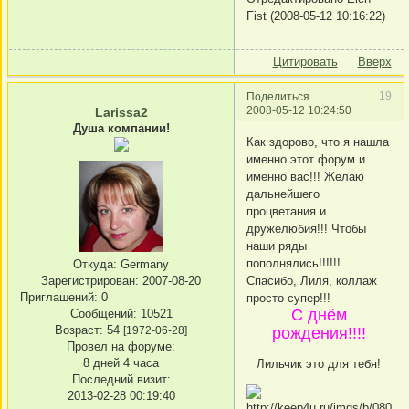
Fist (2008-05-12 10:16:22)
Цитировать
Вверх
19
Поделиться
2008-05-12 10:24:50
Larissa2
Душа компании!
Как здорово, что я нашла
именно этот форум и
именно вас!!! Желаю
дальнейшего
процветания и
дружелюбия!!! Чтобы
наши ряды
пополнялись!!!!!!
Откуда:
Germany
Зарегистрирован
: 2007-08-20
Спасибо, Лиля, коллаж
Приглашений:
0
просто супер!!!
С днём
Сообщений:
10521
Возраст:
54
[1972-06-28]
рождения!!!!
Провел на форуме:
8 дней 4 часа
Лильчик это для тебя!
Последний визит:
2013-02-28 00:19:40