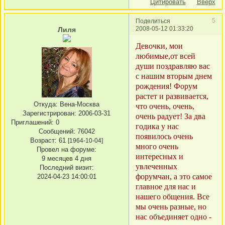
Цитировать
Вверх
5
Поделиться
2008-05-12 01:33:20
Лиля
Девочки, мои
любимые,от всей
души поздравляю вас
с нашим вторым днем
рождения! Форум
растет и развивается,
Откуда:
Вена-Москва
что очень, очень,
Зарегистрирован
: 2006-03-31
очень радует! За два
Приглашений:
0
годика у нас
Сообщений:
76042
появилось очень
Возраст:
61
[1964-10-04]
много очень
Провел на форуме:
интересных и
9 месяцев 4 дня
увлеченных
Последний визит:
форумчан, а это самое
2024-04-23 14:00:01
главное для нас и
нашего общения. Все
мы очень разные, но
нас объединяет одно -