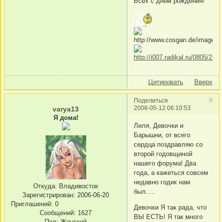
Всех с днем рождения!
Цитировать
Вверх
9
Поделиться
2008-05-12 06:10:53
varya13
Я дома!
Лиля, Девочки и
Барышни, от всего
сердца поздравляю со
второй годовщиной
нашего форума! Два
года, а кажеться совсем
недавно годик нам
Откуда:
Владивосток
был.....
Зарегистрирован
: 2006-06-20
Приглашений:
0
Девочки Я так рада, что
Сообщений:
1627
ВЫ ЕСТЬ! Я так много
Пол:
Женский