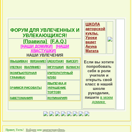
ШКОЛА
авторской
ФОРУМ ДЛЯ УВЛЕЧЕННЫХ И
куклы.
УВЛЕКАЮЩИХСЯ!
Уроки
[Правила]
[F.A.Q.]
ведет
[НАШИ ДОМИКИ]
[НАШИ
Акуна
ХВАСТУШКИ]
Матата
НАШИ УВЛЕЧЕНИЯ
[ВЫШИВКА]
[ВЯЗАНИЕ]
[ДЕКУПАЖ]
[БИСЕР]
Если вы хотите
попробовать
[ЛЕПКА]
[ВАЛЯНИЕ]
[ИГРУШКИ]
[БУМАГА]
себя в роли
[КОМПЬЮТЕРНАЯ
[ЛИТЕРАТУРНЫЙ
учителя и
ГРАФИКА]
КЛУБ]
открыть свой
[ВЫПЕЧКА И
класс в нашей
[УЧИМСЯ РИСОВАТЬ]
УКРАШЕНИЕ
школе
ТОРТОВ]
рукоделия,
пишите
в моем
[ЦВЕТОМАНИЯ]
[КУЛИНАРИЯ]
домике
Привет, Гость!
Войдите
или
зарегистрируйтесь
.