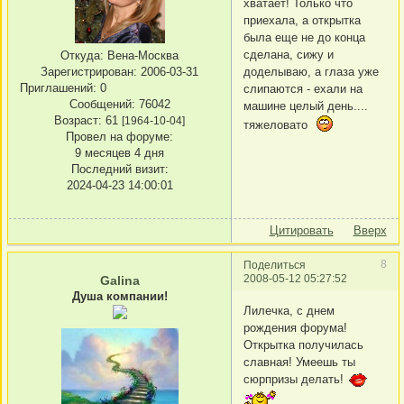
хватает! Только что
приехала, а открытка
была еще не до конца
сделана, сижу и
Откуда:
Вена-Москва
доделываю, а глаза уже
Зарегистрирован
: 2006-03-31
Приглашений:
0
слипаются - ехали на
Сообщений:
76042
машине целый день....
Возраст:
61
[1964-10-04]
тяжеловато
Провел на форуме:
9 месяцев 4 дня
Последний визит:
2024-04-23 14:00:01
Цитировать
Вверх
8
Поделиться
2008-05-12 05:27:52
Galina
Душа компании!
Лилечка, с днем
рождения форума!
Открытка получилась
славная! Умеешь ты
сюрпризы делать!