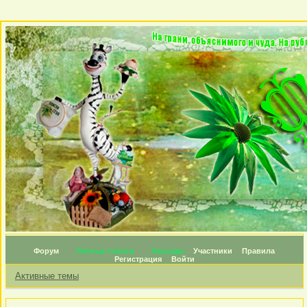
Форум
Личные топики
Награды
Участники
Правила
Регистрация
Войти
Активные темы