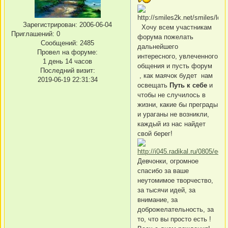
Зарегистрирован
: 2006-06-04
Хочу всем участникам
Приглашений:
0
форума пожелать
Сообщений:
2485
дальнейшего
Провел на форуме:
интересного, увлеченного
1 день 14 часов
общения и пусть форум
Последний визит:
, как маячок будет нам
2019-06-19 22:31:34
освещать
Путь к себе
и
чтобы не случилось в
жизни, какие бы преграды
и ураганы не возникли,
каждый из нас найдет
свой берег!
Девчонки, огромное
спасибо за ваше
неутомимое творчество,
за тысячи идей, за
внимание, за
доброжелательность, за
то, что вы просто есть !