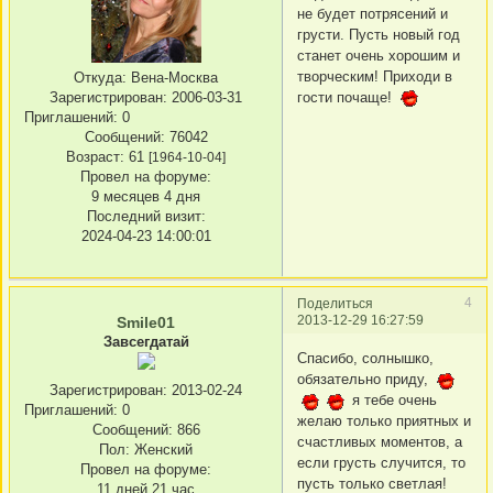
не будет потрясений и
грусти. Пусть новый год
станет очень хорошим и
творческим! Приходи в
Откуда:
Вена-Москва
гости почаще!
Зарегистрирован
: 2006-03-31
Приглашений:
0
Сообщений:
76042
Возраст:
61
[1964-10-04]
Провел на форуме:
9 месяцев 4 дня
Последний визит:
2024-04-23 14:00:01
4
Поделиться
2013-12-29 16:27:59
Smile01
Завсегдатай
Спасибо, солнышко,
обязательно приду,
Зарегистрирован
: 2013-02-24
я тебе очень
Приглашений:
0
желаю только приятных и
Сообщений:
866
счастливых моментов, а
Пол:
Женский
если грусть случится, то
Провел на форуме:
пусть только светлая!
11 дней 21 час