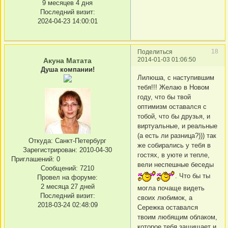
9 месяцев 4 дня
Последний визит:
2024-04-23 14:00:01
18
Поделиться
2014-01-03 01:06:50
Акуна Матата
Душа компании!
Лилюша, с наступившим
тебя!!! Желаю в Новом
году, что бы твой
оптимизм оставался с
тобой, что бы друзья, и
виртуальные, и реальные
(а есть ли разница?))) так
Откуда:
Санкт-Петербург
же собирались у тебя в
Зарегистрирован
: 2010-04-30
гостях, в уюте и тепле,
Приглашений:
0
вели неспешные беседы
Сообщений:
7210
. Что бы ты
Провел на форуме:
2 месяца 27 дней
могла почаще видеть
Последний визит:
своих любимок, а
2018-03-24 02:48:09
Сережка оставался
твоим любящим облаком,
которое тебя защищает и