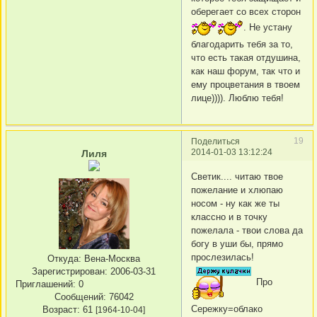
оберегает со всех сторон
. Не устану
благодарить тебя за то,
что есть такая отдушина,
как наш форум, так что и
ему процветания в твоем
лице)))). Люблю тебя!
19
Поделиться
2014-01-03 13:12:24
Лиля
Светик.... читаю твое
пожелание и хлюпаю
носом - ну как же ты
классно и в точку
пожелала - твои слова да
богу в уши бы, прямо
прослезилась!
Откуда:
Вена-Москва
Зарегистрирован
: 2006-03-31
Про
Приглашений:
0
Сообщений:
76042
Сережку=облако
Возраст:
61
[1964-10-04]