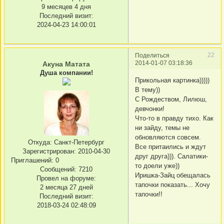
9 месяцев 4 дня
Последний визит:
2024-04-23 14:00:01
22
Поделиться
2014-01-07 03:18:36
Акуна Матата
Душа компании!
Прикольная картинка)))))
В тему))
С Рождеством, Лилюш,
девчонки!
Что-то в правду тихо. Как
ни зайду, темы не
обновляются совсем.
Откуда:
Санкт-Петербург
Все притаились и ждут
Зарегистрирован
: 2010-04-30
друг друга))). Салатики-
Приглашений:
0
то доели уже))
Сообщений:
7210
Иришка-Зайц обещалась
Провел на форуме:
тапочки показать... Хочу
2 месяца 27 дней
тапочки!!
Последний визит:
2018-03-24 02:48:09