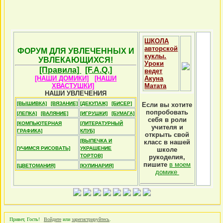
ШКОЛА
авторской
ФОРУМ ДЛЯ УВЛЕЧЕННЫХ И
куклы.
УВЛЕКАЮЩИХСЯ!
Уроки
[Правила]
[F.A.Q.]
ведет
[НАШИ ДОМИКИ]
[НАШИ
Акуна
ХВАСТУШКИ]
Матата
НАШИ УВЛЕЧЕНИЯ
[ВЫШИВКА]
[ВЯЗАНИЕ]
[ДЕКУПАЖ]
[БИСЕР]
Если вы хотите
попробовать
[ЛЕПКА]
[ВАЛЯНИЕ]
[ИГРУШКИ]
[БУМАГА]
себя в роли
[КОМПЬЮТЕРНАЯ
[ЛИТЕРАТУРНЫЙ
учителя и
ГРАФИКА]
КЛУБ]
открыть свой
[ВЫПЕЧКА И
класс в нашей
[УЧИМСЯ РИСОВАТЬ]
УКРАШЕНИЕ
школе
ТОРТОВ]
рукоделия,
пишите
в моем
[ЦВЕТОМАНИЯ]
[КУЛИНАРИЯ]
домике
Привет, Гость!
Войдите
или
зарегистрируйтесь
.