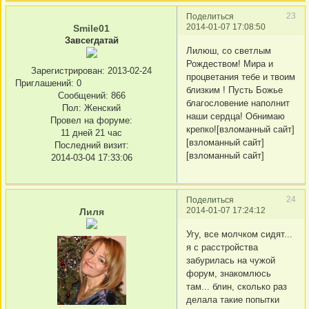
23
Поделиться
2014-01-07 17:08:50
Smile01
Завсегдатай
Лилюш, со светлым
Рождеством! Мира и
Зарегистрирован
: 2013-02-24
процветания тебе и твоим
Приглашений:
0
близким ! Пусть Божье
Сообщений:
866
благословение наполнит
Пол:
Женский
наши сердца! Обнимаю
Провел на форуме:
крепко![взломанный сайт]
11 дней 21 час
[взломанный сайт]
Последний визит:
[взломанный сайт]
2014-03-04 17:33:06
24
Поделиться
2014-01-07 17:24:12
Лиля
Угу, все молчком сидят...
я с расстройства
забурилась на чужой
форум, знакомлюсь
там... блин, сколько раз
делала такие попытки