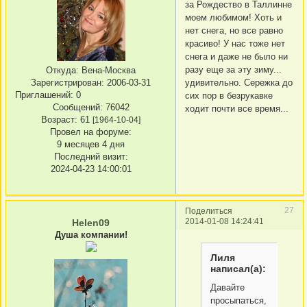
за Рождество в Таллинне
моем любимом! Хоть и
нет снега, но все равно
красиво! У нас тоже нет
снега и даже не было ни
разу еще за эту зиму...
Откуда:
Вена-Москва
удивительно. Сережка до
Зарегистрирован
: 2006-03-31
Приглашений:
0
сих пор в безрукавке
Сообщений:
76042
ходит почти все время...
Возраст:
61
[1964-10-04]
Провел на форуме:
9 месяцев 4 дня
Последний визит:
2024-04-23 14:00:01
27
Поделиться
2014-01-08 14:24:41
Helen09
Душа компании!
Лиля
написал(а):
Давайте
просыпаться,