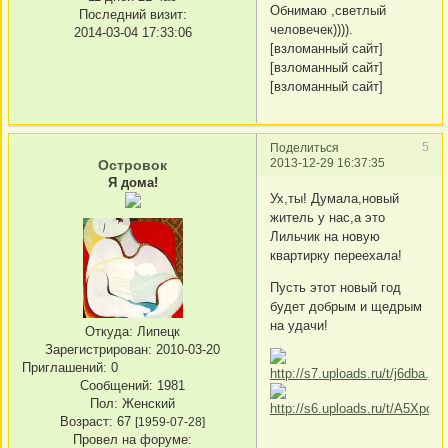
Обнимаю ,светлый
Последний визит:
человечек)))).
2014-03-04 17:33:06
[взломанный сайт]
[взломанный сайт]
[взломанный сайт]
5
Поделиться
2013-12-29 16:37:35
Островок
Я дома!
Ух,ты! Думала,новый
житель у нас,а это
Лильчик на новую
квартирку переехала!
Пусть этот новый год
будет добрым и щедрым
на удачи!
Откуда:
Липецк
Зарегистрирован
: 2010-03-20
Приглашений:
0
Сообщений:
1981
Пол:
Женский
Возраст:
67
[1959-07-28]
Провел на форуме: