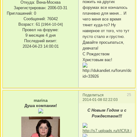
пожить на других
Откуда:
Вена-Москва
форумах все кончалось
Зарегистрирован
: 2006-03-31
Приглашений:
0
плачевно для меня... И
Сообщений:
76042
чего меня все время
Возраст:
61
[1964-10-04]
тянет куда-то? Ну
Провел на форуме:
наверное от того, что тут
9 месяцев 4 дня
пусто стало и грустно.
Последний визит:
Давайте просыпаться,
2024-04-23 14:00:01
девчата!
С Рождеством
Христовым вас!
25
Поделиться
2014-01-08 02:22:03
marina
Душа компании!
С Новым Годом и с
Рождеством!!!