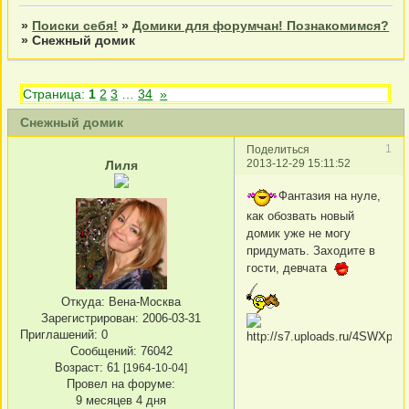
»
Поиски себя!
»
Домики для форумчан! Познакомимся?
»
Снежный домик
Страница:
1
2
3
…
34
»
Снежный домик
1
Поделиться
2013-12-29 15:11:52
Лиля
Фантазия на нуле,
как обозвать новый
домик уже не могу
придумать. Заходите в
гости, девчата
Откуда:
Вена-Москва
Зарегистрирован
: 2006-03-31
Приглашений:
0
Сообщений:
76042
Возраст:
61
[1964-10-04]
Провел на форуме:
9 месяцев 4 дня