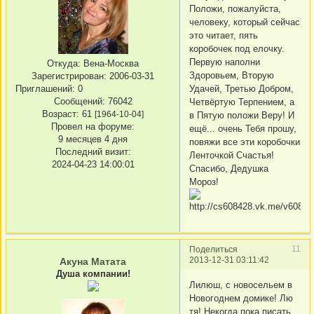
Положи, пожалуйста,
человеку, который сейчас
это читает, пять
коробочек под елочку.
Первую наполни
Откуда:
Вена-Москва
Здоровьем, Вторую
Зарегистрирован
: 2006-03-31
Приглашений:
0
Удачей, Третью Добром,
Сообщений:
76042
Четвёртую Терпением, а
Возраст:
61
[1964-10-04]
в Пятую положи Веру! И
Провел на форуме:
ещё... очень Тебя прошу,
9 месяцев 4 дня
повяжи все эти коробочки
Последний визит:
Ленточкой Счастья!
2024-04-23 14:00:01
Спасибо, Дедушка
Мороз!
11
Поделиться
2013-12-31 03:11:42
Акуна Матата
Душа компании!
Лилюш, с новосельем в
Новогоднем домике! Лю
тя! Некогда пока писать,