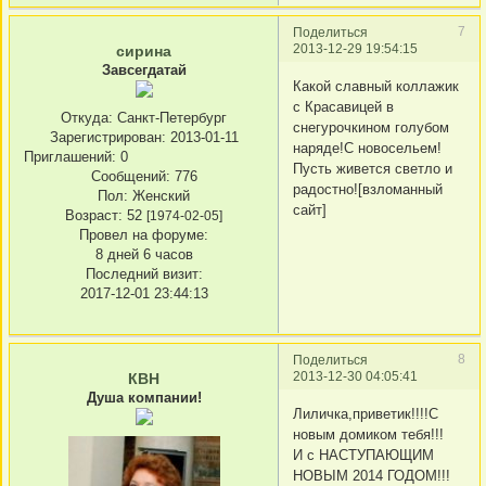
7
Поделиться
2013-12-29 19:54:15
сирина
Завсегдатай
Какой славный коллажик
с Красавицей в
Откуда:
Санкт-Петербург
снегурочкином голубом
Зарегистрирован
: 2013-01-11
наряде!С новосельем!
Приглашений:
0
Пусть живется светло и
Сообщений:
776
радостно![взломанный
Пол:
Женский
сайт]
Возраст:
52
[1974-02-05]
Провел на форуме:
8 дней 6 часов
Последний визит:
2017-12-01 23:44:13
8
Поделиться
2013-12-30 04:05:41
КВН
Душа компании!
Лиличка,приветик!!!!С
новым домиком тебя!!!
И с НАСТУПАЮЩИМ
НОВЫМ 2014 ГОДОМ!!!