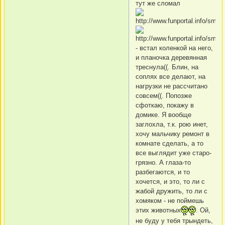
тут же сломал
- встал коленкой на него,
и планочка деревянная
треснула((. Блин, на
соплях все делают, на
нагрузки не рассчитано
совсем((. Попозже
сфоткаю, покажу в
домике. Я вообще
заглохла, т.к. рою инет,
хочу мальчику ремонт в
комнате сделать, а то
все выглядит уже старо-
грязно. А глаза-то
разбегаются, и то
хочется, и это, то ли с
жабой дружить, то ли с
хомяком - не поймешь
этих животных
. Ой,
не буду у тебя трындеть,