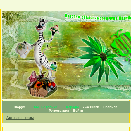
Форум
Личные топики
Награды
Участники
Правила
Регистрация
Войти
Активные темы