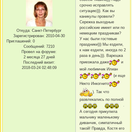
срочно исправлять
ситуацию))). Как вы
каникулы провели?
Сережка выходные
российские имеет или по
Откуда:
Санкт-Петербург
немецким праздникам?
Зарегистрирован
: 2010-04-30
У нас были гостевые
Приглашений:
0
праздники))) Мы ездили,
Сообщений:
7210
к нам ездили, иногда по 2
Провел на форуме:
раза в день))). Варюшка
2 месяца 27 дней
приезжала даже
и
Последний визит:
2018-03-24 02:48:09
мой любимчик Илиан
(и еще
Некто Инкогнито
). Так что
развлекались по полной
.
А сегодня прикупила
мальчику маленькому
диванчик, симпатичный
такой! Правда, Костя его