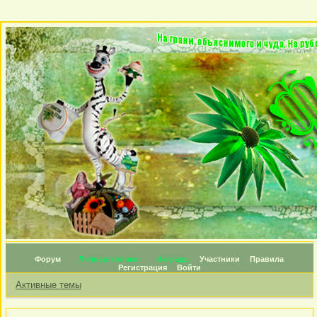
Форум
Личные топики
Награды
Участники
Правила
Регистрация
Войти
Активные темы