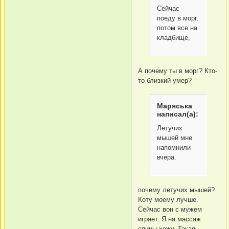
Сейчас
поеду в морг,
потом все на
кладбище,
А почему ты в морг? Кто-
то близкий умер?
Маряська
написал(а):
Летучих
мышей мне
напомнили
вчера.
почему летучих мышей?
Коту моему лучше.
Сейчас вон с мужем
играет. Я на массаж
спины хожу. Такая