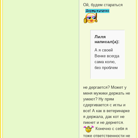
Ой, будем стараться
Лиля
написал(а):
А я своей
Венке всегда
сама колю,
без проблем
не дергается? Может у
меня мужики держать не
умеют? Ну прям
сдергивается с иглы и
все! А как в ветеринарке
я держала, дак кот не
пикнет и не дернется.
Конечно с себя я
тоже ответственности не