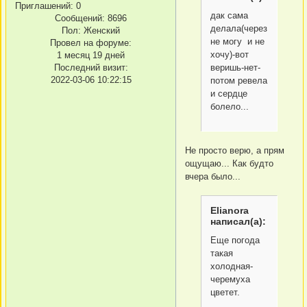
Приглашений:
0
дак сама
Сообщений:
8696
делала(через
Пол:
Женский
не могу и не
Провел на форуме:
хочу)-вот
1 месяц 19 дней
Последний визит:
веришь-нет-
2022-03-06 10:22:15
потом ревела
и сердце
болело...
Не просто верю, а прям
ощущаю... Как будто
вчера было...
Elianora
написал(а):
Еще погода
такая
холодная-
черемуха
цветет.