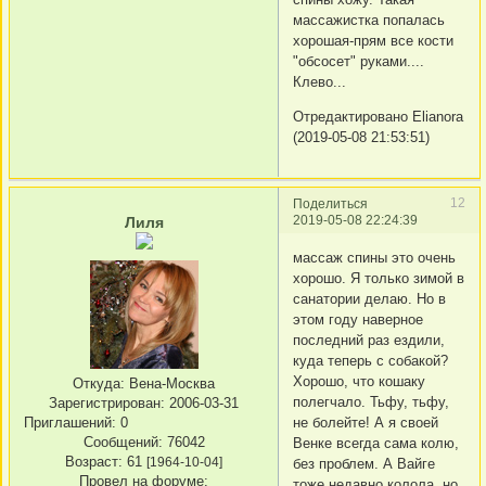
массажистка попалась
хорошая-прям все кости
"обсосет" руками....
Клево...
Отредактировано Elianora
(2019-05-08 21:53:51)
12
Поделиться
2019-05-08 22:24:39
Лиля
массаж спины это очень
хорошо. Я только зимой в
санатории делаю. Но в
этом году наверное
последний раз ездили,
куда теперь с собакой?
Хорошо, что кошаку
Откуда:
Вена-Москва
полегчало. Тьфу, тьфу,
Зарегистрирован
: 2006-03-31
Приглашений:
0
не болейте! А я своей
Сообщений:
76042
Венке всегда сама колю,
Возраст:
61
[1964-10-04]
без проблем. А Вайге
Провел на форуме:
тоже недавно колола, но