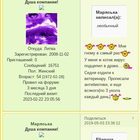
Душа компании!
Маряська
написал(а):
.необычный
Мне
Откуда:
Литва
гному в самый раз
Зарегистрирован
: 2008-11-02
У меня ж котик вирус
Приглашений:
0
Сообщений:
16751
подцепил в драке....
Пол:
Женский
Седня ездили к
Возраст:
54
[1972-02-28]
ветеринару. Прописали
Провел на форуме:
антибиотики, и еще
3 месяца 3 дня
всякого(по 3 укола
Последний визит:
каждый день)
2023-02-22 23:05:56
4
Поделиться
2019-05-03 23:36:12
Маряська
Душа компании!
Elianora