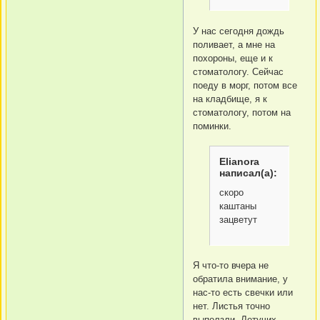
У нас сегодня дождь
поливает, а мне на
похороны, еще и к
стоматологу. Сейчас
поеду в морг, потом все
на кладбище, я к
стоматологу, потом на
поминки.
Elianora
написал(а):
скоро
каштаны
зацветут
Я что-то вчера не
обратила внимание, у
нас-то есть свечки или
нет. Листья точно
выползли. Летучих