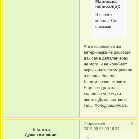
Маряська
написал(а):
Я своего
колола. Со
слезами
А в воскресенье же
ветеринарка не работает,
дак сама делала(через
не могу и не хочу)-вот
веришь-нет-потом ревела
и сердце болело...
Людям проще ставить....
Еще погода такая
холодная-черемуха
цветет. Дома противно
так... Холод задолбал...
9
Поделиться
2019-05-08 00:19:24
Elianora
Душа компании!