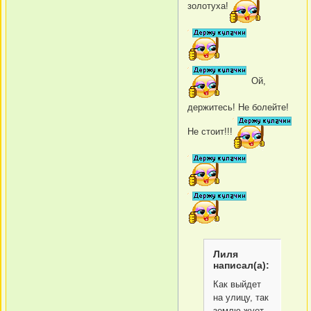
золотуха!
Ой,
держитесь! Не болейте!
Не стоит!!!
Лиля
написал(а):
Как выйдет
на улицу, так
землю жует,