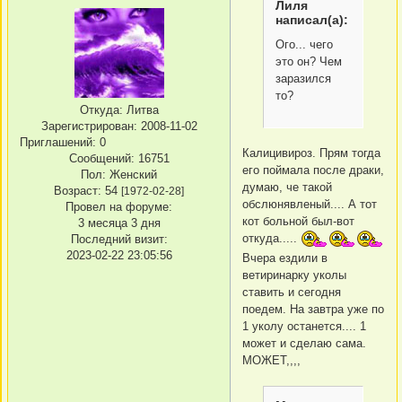
Лиля
написал(а):
Ого... чего
это он? Чем
заразился
то?
Откуда:
Литва
Зарегистрирован
: 2008-11-02
Приглашений:
0
Калицивироз. Прям тогда
Сообщений:
16751
его поймала после драки,
Пол:
Женский
думаю, че такой
Возраст:
54
[1972-02-28]
обслюнявленый.... А тот
Провел на форуме:
кот больной был-вот
3 месяца 3 дня
Последний визит:
откуда.....
2023-02-22 23:05:56
Вчера ездили в
ветиринарку уколы
ставить и сегодня
поедем. На завтра уже по
1 уколу останется.... 1
может и сделаю сама.
МОЖЕТ,,,,