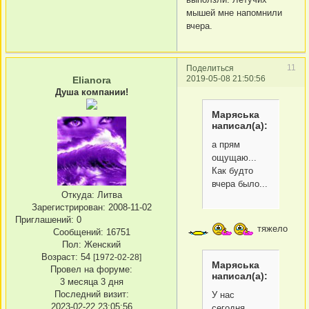
мышей мне напомнили
вчера.
11
Поделиться
2019-05-08 21:50:56
Elianora
Душа компании!
Маряська
написал(а):
а прям
ощущаю...
Как будто
вчера было...
Откуда:
Литва
Зарегистрирован
: 2008-11-02
Приглашений:
0
тяжело
Сообщений:
16751
Пол:
Женский
Возраст:
54
[1972-02-28]
Маряська
Провел на форуме:
написал(а):
3 месяца 3 дня
Последний визит:
У нас
2023-02-22 23:05:56
сегодня