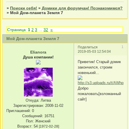
»
Поиски себя!
»
Домики для форумчан! Познакомимся?
»
Мой Дом-планета Земля 7
Страница:
1
2
3
…
32
»
Мой Дом-планета Земля 7
1
Поделиться
2019-05-03 12:54:04
Elianora
Душа компании!
Приветик! Старый домик
закончился, строим
новенький...
Добро
пожаловать[взломанный
сайт]
Откуда:
Литва
Зарегистрирован
: 2008-11-02
Приглашений:
0
Сообщений:
16751
Пол:
Женский
Возраст:
54
[1972-02-28]