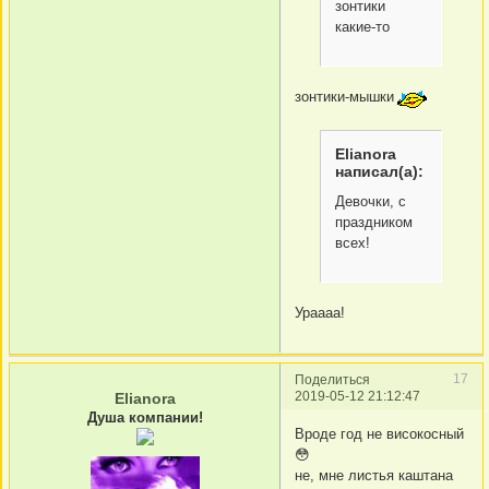
зонтики
какие-то
зонтики-мышки
Elianora
написал(а):
Девочки, с
праздником
всех!
Ураааа!
17
Поделиться
2019-05-12 21:12:47
Elianora
Душа компании!
Вроде год не високосный
😳
не, мне листья каштана