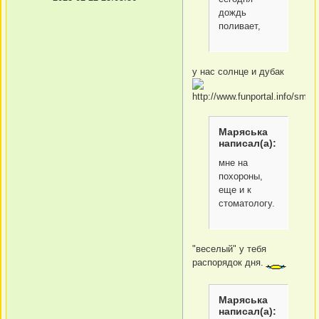
дождь
поливает,
у нас солнце и дубак
Маряська
написал(а):
мне на
похороны,
еще и к
стоматологу.
"веселый" у тебя
распорядок дня.
Маряська
написал(а):