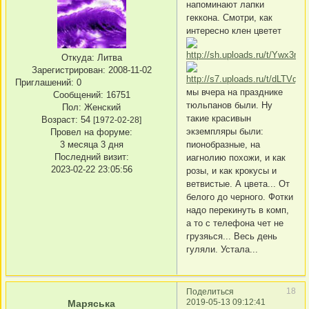
напоминают лапки
геккона. Смотри, как
интересно клен цветет
Откуда:
Литва
Зарегистрирован
: 2008-11-02
Приглашений:
0
мы вчера на празднике
Сообщений:
16751
тюльпанов были. Ну
Пол:
Женский
такие красивын
Возраст:
54
[1972-02-28]
экземпляры были:
Провел на форуме:
3 месяца 3 дня
пионобразные, на
Последний визит:
иагнолию похожи, и как
2023-02-22 23:05:56
розы, и как крокусы и
ветвистые. А цвета... От
белого до черного. Фотки
надо перекинуть в комп,
а то с телефона чет не
грузяься... Весь день
гуляли. Устала...
18
Поделиться
2019-05-13 09:12:41
Маряська