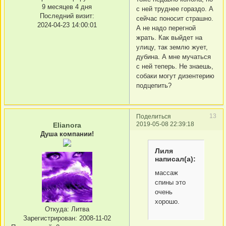
9 месяцев 4 дня
с ней труднее гораздо. А
Последний визит:
сейчас поносит страшно.
2024-04-23 14:00:01
А не надо перегной
жрать. Как выйдет на
улицу, так землю жует,
дубина. А мне мучаться
с ней теперь. Не знаешь,
собаки могут дизентерию
подцепить?
13
Поделиться
2019-05-08 22:39:18
Elianora
Душа компании!
Лиля
написал(а):
массаж
спины это
очень
хорошо.
Откуда:
Литва
Зарегистрирован
: 2008-11-02