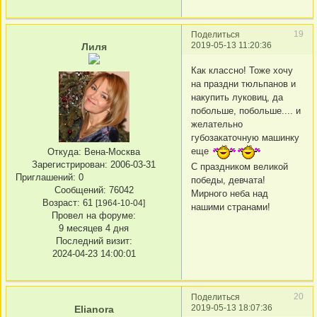
19
Поделиться
2019-05-13 11:20:36
Лиля
Как классно! Тоже хочу
на праздни тюльпанов и
накупить луковиц, да
побольше, побольше.... и
желательно
губозакаточную машинку
еще
Откуда:
Вена-Москва
Зарегистрирован
: 2006-03-31
С праздником великой
Приглашений:
0
победы, девчата!
Сообщений:
76042
Мирного неба над
Возраст:
61
[1964-10-04]
нашими странами!
Провел на форуме:
9 месяцев 4 дня
Последний визит:
2024-04-23 14:00:01
20
Поделиться
2019-05-13 18:07:36
Elianora