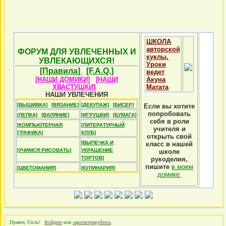
ШКОЛА
авторской
ФОРУМ ДЛЯ УВЛЕЧЕННЫХ И
куклы.
УВЛЕКАЮЩИХСЯ!
Уроки
[Правила]
[F.A.Q.]
ведет
[НАШИ ДОМИКИ]
[НАШИ
Акуна
ХВАСТУШКИ]
Матата
НАШИ УВЛЕЧЕНИЯ
[ВЫШИВКА]
[ВЯЗАНИЕ]
[ДЕКУПАЖ]
[БИСЕР]
Если вы хотите
попробовать
[ЛЕПКА]
[ВАЛЯНИЕ]
[ИГРУШКИ]
[БУМАГА]
себя в роли
[КОМПЬЮТЕРНАЯ
[ЛИТЕРАТУРНЫЙ
учителя и
ГРАФИКА]
КЛУБ]
открыть свой
[ВЫПЕЧКА И
класс в нашей
[УЧИМСЯ РИСОВАТЬ]
УКРАШЕНИЕ
школе
ТОРТОВ]
рукоделия,
пишите
в моем
[ЦВЕТОМАНИЯ]
[КУЛИНАРИЯ]
домике
Привет, Гость!
Войдите
или
зарегистрируйтесь
.