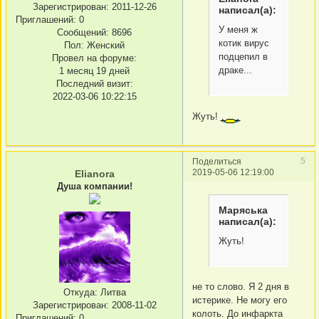
Зарегистрирован
: 2011-12-26
написал(а):
Приглашений:
0
У меня ж
Сообщений:
8696
котик вирус
Пол:
Женский
подцепил в
Провел на форуме:
драке...
1 месяц 19 дней
Последний визит:
2022-03-06 10:22:15
Жуть!
5
Поделиться
2019-05-06 12:19:00
Elianora
Душа компании!
Маряська
написал(а):
Жуть!
не то слово. Я 2 дня в
Откуда:
Литва
истерике. Не могу его
Зарегистрирован
: 2008-11-02
колоть. До инфаркта
Приглашений:
0