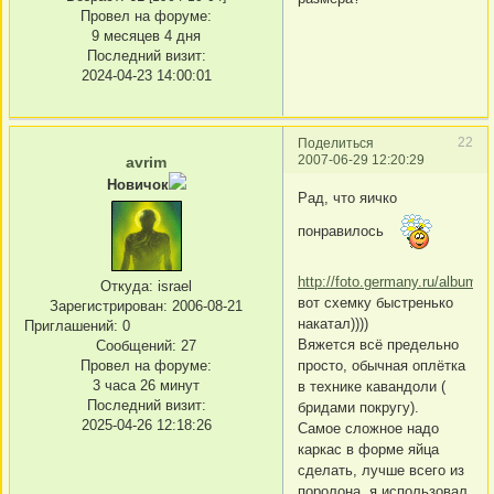
Провел на форуме:
9 месяцев 4 дня
Последний визит:
2024-04-23 14:00:01
22
Поделиться
2007-06-29 12:20:29
avrim
Новичок
Рад, что яичко
понравилось
http://foto.germany.ru/albums
Откуда:
israel
вот схемку быстренько
Зарегистрирован
: 2006-08-21
накатал))))
Приглашений:
0
Вяжется всё предельно
Сообщений:
27
Провел на форуме:
просто, обычная оплётка
3 часа 26 минут
в технике кавандоли (
Последний визит:
бридами покругу).
2025-04-26 12:18:26
Самое сложное надо
каркас в форме яйца
сделать, лучше всего из
поролона, я использовал