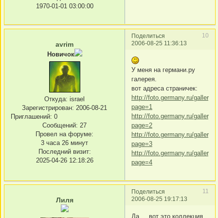
1970-01-01 03:00:00
10
Поделиться
2006-08-25 11:36:13
avrim
Новичок
У меня на германи.ру
галерея.
вот адреса страничек:
http://foto.germany.ru/gallery/
Откуда:
israel
page=1
Зарегистрирован
: 2006-08-21
http://foto.germany.ru/gallery/
Приглашений:
0
page=2
Сообщений:
27
Провел на форуме:
http://foto.germany.ru/gallery/
3 часа 26 минут
page=3
Последний визит:
http://foto.germany.ru/gallery/
2025-04-26 12:18:26
page=4
11
Поделиться
2006-08-25 19:17:13
Лиля
Да.... вот это коллекция