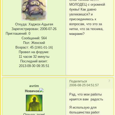
МОЛОДЕЦ с огромной
буквы! Как давно
увлекаешся? и
присоединяюсь к
вопросам, что это за
Откуда:
Хаджох-Адыгея
Зарегистрирован
: 2006-07-26
нитки, что за техника,
Приглашений:
0
макраме?
Сообщений:
564
Пол:
Женский
Возраст:
45
[1981-01-16]
Провел на форуме:
11 часов 32 минуты
Последний визит:
2013-09-30 09:35:51
7
Поделиться
2006-08-25 04:51:57
avrim
Новичок
Рад, что мои работы
нраятся вам радость
Я использую для
большинства работ
Откуда:
israel