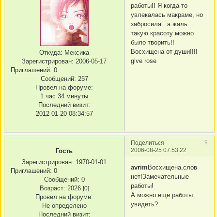
работы!! Я когда-то
увлекалась макраме, но
забросила.. а жаль...
такую красоту можно
было творить!!
Восхищена от души!!!!
Откуда:
Мексика
give rose
Зарегистрирован
: 2006-05-17
Приглашений:
0
Сообщений:
257
Провел на форуме:
1 час 34 минуты
Последний визит:
2012-01-20 08:34:57
9
Поделиться
2006-08-25 07:53:22
Гость
Зарегистрирован
: 1970-01-01
avrim
Восхищена,слов
Приглашений:
0
нет!Замечательные
Сообщений:
0
работы!
Возраст:
2026
[0]
А можно еще работы
Провел на форуме:
увидеть?
Не определено
Последний визит: