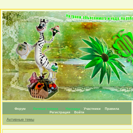
Форум
Личные топики
Награды
Участники
Правила
Регистрация
Войти
Активные темы