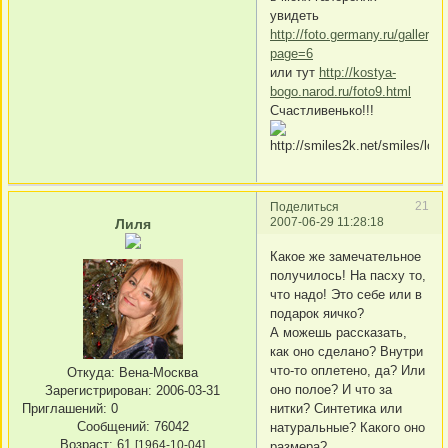
увидеть
http://foto.germany.ru/gallery/
page=6
или тут
http://kostya-
bogo.narod.ru/foto9.html
Счастливенько!!!
21
Поделиться
2007-06-29 11:28:18
Лиля
Какое же замечательное
получилось! На пасху то,
что надо! Это себе или в
подарок яичко?
А можешь рассказать,
как оно сделано? Внутри
что-то оплетено, да? Или
Откуда:
Вена-Москва
оно полое? И что за
Зарегистрирован
: 2006-03-31
Приглашений:
0
нитки? Синтетика или
Сообщений:
76042
натуральные? Какого оно
Возраст:
61
[1964-10-04]
размера?