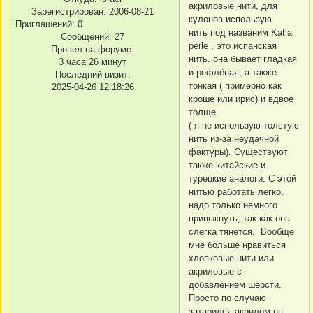
акриловые нити, для
Зарегистрирован
: 2006-08-21
кулонов использую
Приглашений:
0
нить под названим Katia
Сообщений:
27
perle , это испанская
Провел на форуме:
нить. она бывает гладкая
3 часа 26 минут
и рефлёная, а также
Последний визит:
тонкая ( примерно как
2025-04-26 12:18:26
кроше или ирис) и вдвое
толще
( я не использую толстую
нить из-за неудачной
фактуры). Существуют
также китайские и
турецкие аналоги. С этой
нитью работать легко,
надо только немного
привыкнуть, так как она
слегка тянется. Вообще
мне больше нравиться
хлопковые нити или
акриловые с
добавлением шерсти.
Просто по случаю
затарился акрилом на