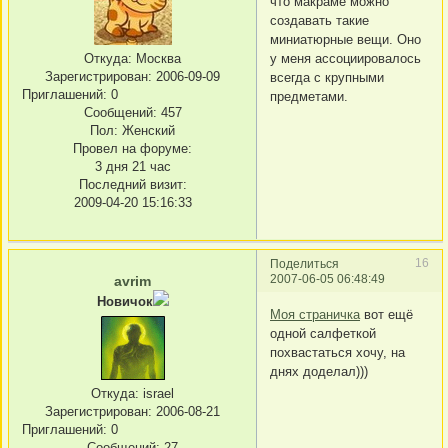
что макраме можно
создавать такие
миниатюрные вещи. Оно
у меня ассоциировалось
Откуда:
Москва
Зарегистрирован
: 2006-09-09
всегда с крупными
Приглашений:
0
предметами.
Сообщений:
457
Пол:
Женский
Провел на форуме:
3 дня 21 час
Последний визит:
2009-04-20 15:16:33
16
Поделиться
2007-06-05 06:48:49
avrim
Новичок
Моя страничка
вот ещё
одной салфеткой
похвастаться хочу, на
днях доделал)))
Откуда:
israel
Зарегистрирован
: 2006-08-21
Приглашений:
0
Сообщений:
27