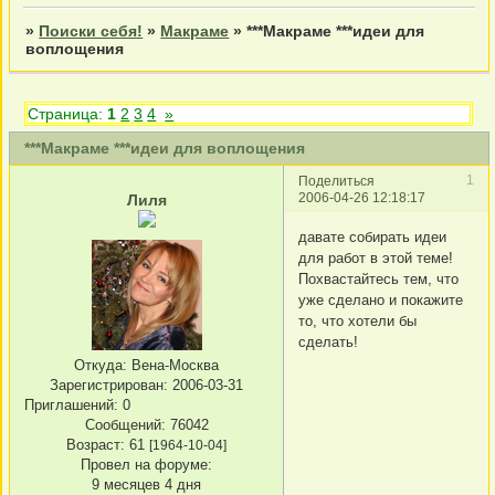
»
Поиски себя!
»
Макраме
»
***Макраме ***идеи для
воплощения
Страница:
1
2
3
4
»
***Макраме ***идеи для воплощения
1
Поделиться
2006-04-26 12:18:17
Лиля
давате собирать идеи
для работ в этой теме!
Похвастайтесь тем, что
уже сделано и покажите
то, что хотели бы
сделать!
Откуда:
Вена-Москва
Зарегистрирован
: 2006-03-31
Приглашений:
0
Сообщений:
76042
Возраст:
61
[1964-10-04]
Провел на форуме:
9 месяцев 4 дня