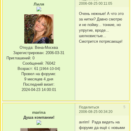
2006-08-25 00:11:05
Лиля
Очень нежные! А что это
за нитки? Давно смотрю
и не пойму... тонкие, но
упругие, вроде...
шелковистые...
Смотрится потрясающе!
Откуда:
Вена-Москва
Зарегистрирован
: 2006-03-31
Приглашений:
0
Сообщений:
76042
Возраст:
61
[1964-10-04]
Провел на форуме:
9 месяцев 4 дня
Последний визит:
2024-04-23 14:00:01
5
Поделиться
2006-08-25 00:34:20
marina
Душа компании!
avrim! Рада видеть на
форуме да ещё с новыми