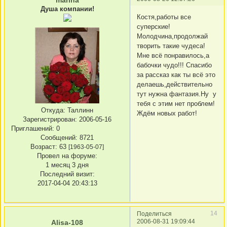
marina
Душа компании!
Костя,работы все
суперские!
Молодчина,продолжай
творить такие чудеса!
Мне всё понравилось,а
бабочки чудо!!! Спасибо
за рассказ как ты всё это
делаешь,действительно
тут нужна фантазия.Ну у
тебя с этим нет проблем!
Откуда:
Таллинн
Ждём новых работ!
Зарегистрирован
: 2006-05-16
Приглашений:
0
Сообщений:
8721
Возраст:
63
[1963-05-07]
Провел на форуме:
1 месяц 3 дня
Последний визит:
2017-04-04 20:43:13
14
Поделиться
2006-08-31 19:09:44
Alisa-108