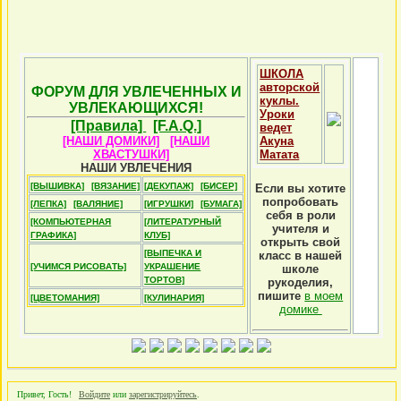
ШКОЛА
авторской
ФОРУМ ДЛЯ УВЛЕЧЕННЫХ И
куклы.
УВЛЕКАЮЩИХСЯ!
Уроки
[Правила]
[F.A.Q.]
ведет
[НАШИ ДОМИКИ]
[НАШИ
Акуна
ХВАСТУШКИ]
Матата
НАШИ УВЛЕЧЕНИЯ
[ВЫШИВКА]
[ВЯЗАНИЕ]
[ДЕКУПАЖ]
[БИСЕР]
Если вы хотите
попробовать
[ЛЕПКА]
[ВАЛЯНИЕ]
[ИГРУШКИ]
[БУМАГА]
себя в роли
[КОМПЬЮТЕРНАЯ
[ЛИТЕРАТУРНЫЙ
учителя и
ГРАФИКА]
КЛУБ]
открыть свой
[ВЫПЕЧКА И
класс в нашей
[УЧИМСЯ РИСОВАТЬ]
УКРАШЕНИЕ
школе
ТОРТОВ]
рукоделия,
пишите
в моем
[ЦВЕТОМАНИЯ]
[КУЛИНАРИЯ]
домике
Привет, Гость!
Войдите
или
зарегистрируйтесь
.