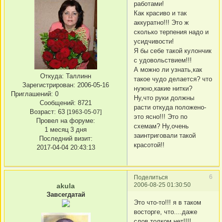
работами!
Как красиво и так
аккуратно!!! Это ж
сколько терпения надо и
усидчивости!
Я бы себе такой кулончик
с удовольствием!!!
А можно ли узнать,как
Откуда:
Таллинн
такое чудо делается? что
Зарегистрирован
: 2006-05-16
нужно,какие нитки?
Приглашений:
0
Ну,что руки должны
Сообщений:
8721
расти откуда положено-
Возраст:
63
[1963-05-07]
это ясно!!! Это по
Провел на форуме:
схемам? Ну,очень
1 месяц 3 дня
заинтриговали такой
Последний визит:
красотой!!
2017-04-04 20:43:13
6
Поделиться
2006-08-25 01:30:50
akula
Завсегдатай
Это что-то!!! я в таком
восторге, что....даже
слов толком нет!!!!