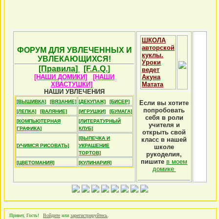
ШКОЛА
авторской
ФОРУМ ДЛЯ УВЛЕЧЕННЫХ И
куклы.
УВЛЕКАЮЩИХСЯ!
Уроки
[Правила]
[F.A.Q.]
ведет
[НАШИ ДОМИКИ]
[НАШИ
Акуна
ХВАСТУШКИ]
Матата
НАШИ УВЛЕЧЕНИЯ
[ВЫШИВКА]
[ВЯЗАНИЕ]
[ДЕКУПАЖ]
[БИСЕР]
Если вы хотите
попробовать
[ЛЕПКА]
[ВАЛЯНИЕ]
[ИГРУШКИ]
[БУМАГА]
себя в роли
[КОМПЬЮТЕРНАЯ
[ЛИТЕРАТУРНЫЙ
учителя и
ГРАФИКА]
КЛУБ]
открыть свой
[ВЫПЕЧКА И
класс в нашей
[УЧИМСЯ РИСОВАТЬ]
УКРАШЕНИЕ
школе
ТОРТОВ]
рукоделия,
пишите
в моем
[ЦВЕТОМАНИЯ]
[КУЛИНАРИЯ]
домике
Привет, Гость!
Войдите
или
зарегистрируйтесь
.