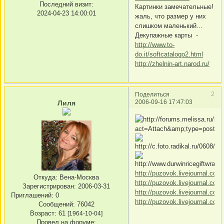
Последний визит:
Картинки замечательные!
2024-04-23 14:00:01
жаль, что размер у них
слишком маленький...
Декупажные карты -
http://www.to-
do.it/softcatalogo2.html
http://zhelnin-art.narod.ru/
2
Поделиться
2006-09-16 17:47:03
Лиля
http://puzovok.livejournal.com
Откуда:
Вена-Москва
http://puzovok.livejournal.com
Зарегистрирован
: 2006-03-31
http://puzovok.livejournal.com
Приглашений:
0
http://puzovok.livejournal.com
Сообщений:
76042
Возраст:
61
[1964-10-04]
Провел на форуме: