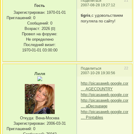
21
Поделиться
2007-08-28 19:27:12
Гость
Зарегистрирован
: 1970-01-01
tigris
,с удовольствием
Приглашений:
0
погуляла по сайту!
Сообщений:
0
Возраст:
2026
[0]
Провел на форуме:
Не определено
Последний визит:
1970-01-01 03:00:00
22
Поделиться
2007-10-28 19:30:56
Лиля
http://picasaweb.google.com/S
… AGECOUNTRY
http://picasaweb.google.com/
http://picasaweb.google.com/i
… aDecoupage
http://picasaweb.google.com/
… Printables
Откуда:
Вена-Москва
Зарегистрирован
: 2006-03-31
Приглашений:
0