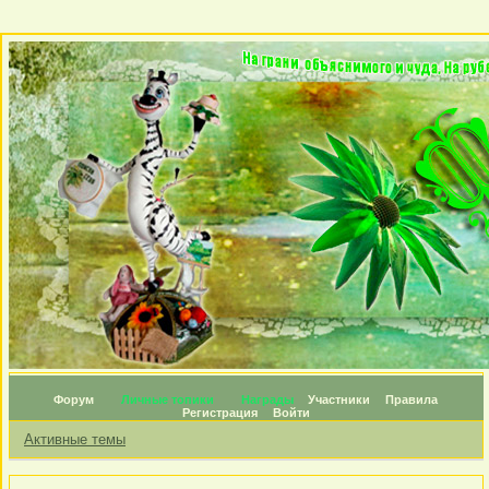
Форум
Личные топики
Награды
Участники
Правила
Регистрация
Войти
Активные темы