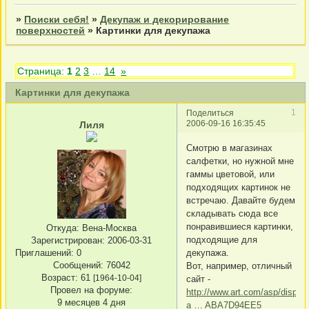
»
Поиски себя!
»
Декупаж и декорирование
поверхностей
»
Картинки для декупажа
Страница:
1
2
3
…
14
»
Картинки для декупажа
1
Поделиться
2006-09-16 16:35:45
Лиля
Смотрю в магазинах
салфетки, но нужной мне
гаммы цветовой, или
подходящих картинок не
встречаю. Давайте будем
складывать сюда все
понравившиеся картинки,
Откуда:
Вена-Москва
подходящие для
Зарегистрирован
: 2006-03-31
Приглашений:
0
декупажа.
Сообщений:
76042
Вот, например, отличный
Возраст:
61
[1964-10-04]
сайт -
Провел на форуме:
http://www.art.com/asp/display_
9 месяцев 4 дня
a … ABA7D94EE5