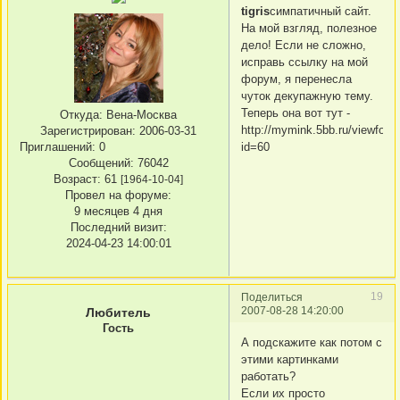
tigris
симпатичный сайт.
На мой взгляд, полезное
дело! Если не сложно,
исправь ссылку на мой
форум, я перенесла
чуток декупажную тему.
Теперь она вот тут -
Откуда:
Вена-Москва
http://mymink.5bb.ru/viewfor
Зарегистрирован
: 2006-03-31
Приглашений:
0
id=60
Сообщений:
76042
Возраст:
61
[1964-10-04]
Провел на форуме:
9 месяцев 4 дня
Последний визит:
2024-04-23 14:00:01
19
Поделиться
2007-08-28 14:20:00
Любитель
Гость
А подскажите как потом с
этими картинками
работать?
Если их просто