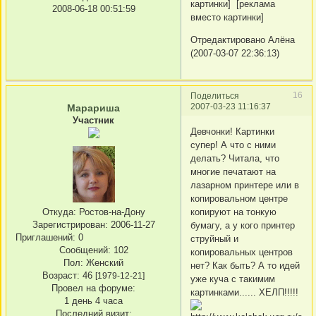
картинки] [реклама
2008-06-18 00:51:59
вместо картинки]
Отредактировано Алёна
(2007-03-07 22:36:13)
16
Поделиться
2007-03-23 11:16:37
Марариша
Участник
Девчонки! Картинки
супер! А что с ними
делать? Читала, что
многие печатают на
лазарном принтере или в
копировальном центре
Откуда:
Ростов-на-Дону
копируют на тонкую
Зарегистрирован
: 2006-11-27
бумагу, а у кого принтер
Приглашений:
0
струйный и
Сообщений:
102
копировальных центров
Пол:
Женский
нет? Как быть? А то идей
Возраст:
46
[1979-12-21]
уже куча с такимим
Провел на форуме:
картинками...... ХЕЛП!!!!!
1 день 4 часа
Последний визит: