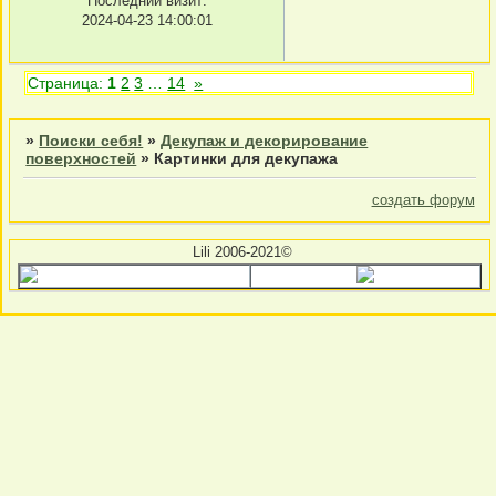
Последний визит:
2024-04-23 14:00:01
Страница:
1
2
3
…
14
»
»
Поиски себя!
»
Декупаж и декорирование
поверхностей
»
Картинки для декупажа
создать форум
Lili 2006-2021©