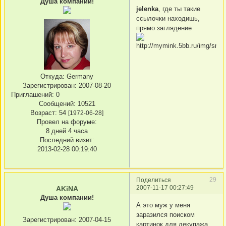
Душа компании!
jelenka
, где ты такие
ссылочки находишь,
прямо заглядение
Откуда:
Germany
Зарегистрирован
: 2007-08-20
Приглашений:
0
Сообщений:
10521
Возраст:
54
[1972-06-28]
Провел на форуме:
8 дней 4 часа
Последний визит:
2013-02-28 00:19:40
29
Поделиться
2007-11-17 00:27:49
AKiNA
Душа компании!
А это муж у меня
заразился поиском
Зарегистрирован
: 2007-04-15
картинок для декупажа