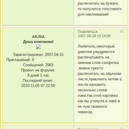
распечатать на бумаге,
то получится толстовато
для наклеивания!
20
Поделиться
2007-08-28 15:16:00
AKiNA
Душа компании!
Любитель,некоторые
девочки умудряются
Зарегистрирован
: 2007-04-15
распечатывать на
Приглашений:
0
нижнем слое салфетки
Сообщений:
2963
,можно просто
Провел на форуме:
распечатать на обычном
8 дней 1 час
листе,приклеить мотив а
Последний визит:
после наложить
2010-11-05 07:22:50
несколько слоев
лака,так,чтоб картинка
как бы утонула в лаке и
не чувствовался
переход.