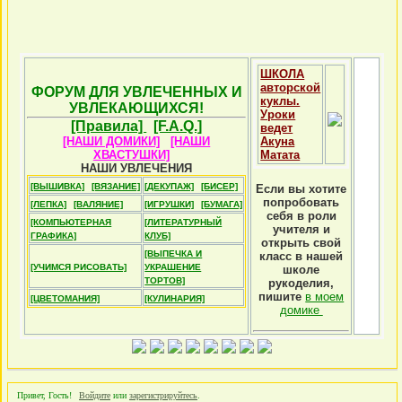
ШКОЛА
авторской
ФОРУМ ДЛЯ УВЛЕЧЕННЫХ И
куклы.
УВЛЕКАЮЩИХСЯ!
Уроки
[Правила]
[F.A.Q.]
ведет
[НАШИ ДОМИКИ]
[НАШИ
Акуна
ХВАСТУШКИ]
Матата
НАШИ УВЛЕЧЕНИЯ
[ВЫШИВКА]
[ВЯЗАНИЕ]
[ДЕКУПАЖ]
[БИСЕР]
Если вы хотите
попробовать
[ЛЕПКА]
[ВАЛЯНИЕ]
[ИГРУШКИ]
[БУМАГА]
себя в роли
[КОМПЬЮТЕРНАЯ
[ЛИТЕРАТУРНЫЙ
учителя и
ГРАФИКА]
КЛУБ]
открыть свой
[ВЫПЕЧКА И
класс в нашей
[УЧИМСЯ РИСОВАТЬ]
УКРАШЕНИЕ
школе
ТОРТОВ]
рукоделия,
пишите
в моем
[ЦВЕТОМАНИЯ]
[КУЛИНАРИЯ]
домике
Привет, Гость!
Войдите
или
зарегистрируйтесь
.