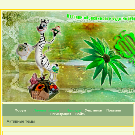
Форум
Личные топики
Награды
Участники
Правила
Регистрация
Войти
Активные темы