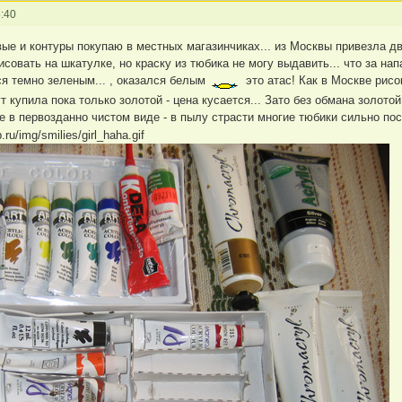
:40
вые и контуры покупаю в местных магазинчиках... из Москвы привезла дв
исовать на шкатулке, но краску из тюбика не могу выдавить... что за на
ся темно зеленым... , оказался белым
это атас! Как в Москве рисо
 купила пока только золотой - цена кусается... Зато без обмана золотой
 не в первозданно чистом виде - в пылу страсти многие тюбики сильно п