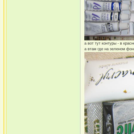
а вот тут контуры - в крас
а втам где на зеленом фо