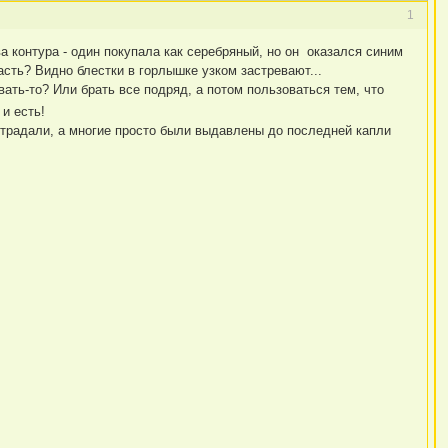
1
а контура - один покупала как серебряный, но он оказался синим
пасть? Видно блестки в горлышке узком застревают...
вать-то? Или брать все подряд, а потом пользоваться тем, что
 и есть!
острадали, а многие просто были выдавлены до последней капли