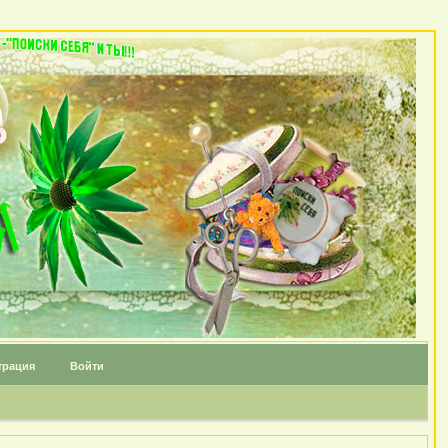
трация
Войти