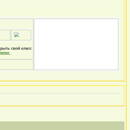
крыть свой класс
омике