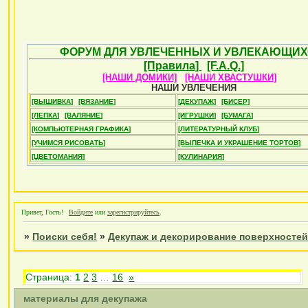
ФОРУМ ДЛЯ УВЛЕЧЕННЫХ И УВЛЕКАЮЩИХ
[Правила]
[F.A.Q.]
[НАШИ ДОМИКИ]
[НАШИ ХВАСТУШКИ]
НАШИ УВЛЕЧЕНИЯ
[ВЫШИВКА]
[ВЯЗАНИЕ]
[ДЕКУПАЖ]
[БИСЕР]
[ЛЕПКА]
[ВАЛЯНИЕ]
[ИГРУШКИ]
[БУМАГА]
[КОМПЬЮТЕРНАЯ ГРАФИКА]
[ЛИТЕРАТУРНЫЙ КЛУБ]
[УЧИМСЯ РИСОВАТЬ]
[ВЫПЕЧКА И УКРАШЕНИЕ ТОРТОВ]
[ЦВЕТОМАНИЯ]
[КУЛИНАРИЯ]
Привет, Гость!
Войдите
или
зарегистрируйтесь
.
»
Поиски себя!
»
Декупаж и декорирование поверхносте
Страница:
1
2
3
…
16
»
материалы для декупажа