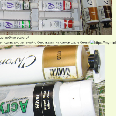
ном тюбике золотой
не подписано зеленый с блестками, на самом деле белый