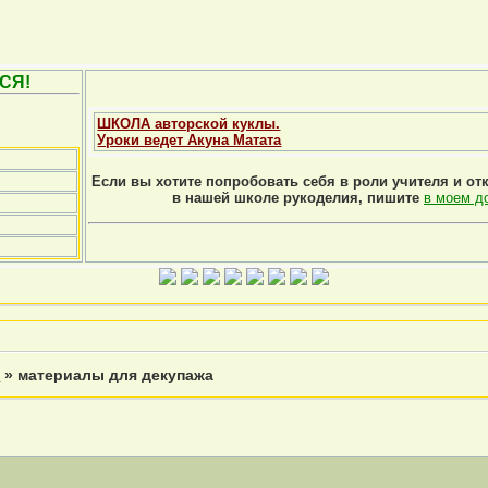
СЯ!
ШКОЛА авторской куклы.
Уроки ведет Акуна Матата
Если вы хотите попробовать себя в роли учителя и от
в нашей школе рукоделия, пишите
в моем д
й
»
материалы для декупажа