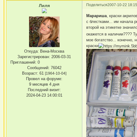
Поделиться
2007-10-22 18:15
Лиля
Марариша
, краски акрило
с блестками... им начала р
второй на этикетке значил
окажется в наличии???? Тут
мое богатство... конечно,
краски
Откуда:
Вена-Москва
Зарегистрирован
: 2006-03-31
Приглашений:
0
Сообщений:
76042
Возраст:
61
[1964-10-04]
Провел на форуме:
9 месяцев 4 дня
Последний визит:
2024-04-23 14:00:01