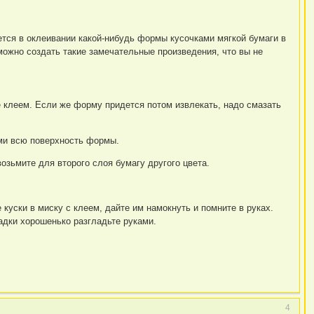
ется в оклеивании какой-нибудь формы кусочками мягкой бумаги в
 можно создать такие замечательные произведения, что вы не
е клеем. Если же форму придется потом извлекать, надо смазать
ими всю поверхность формы.
возьмите для второго слоя бумагу другого цвета.
 куски в миску с клеем, дайте им намокнуть и помните в руках.
адки хорошенько разгладьте руками.
4