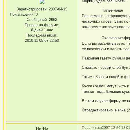
Марин,будем расширять!
Зарегистрирован
: 2007-04-15
Папье-маше
Приглашений:
0
Папье-маше по-французски
Сообщений:
2963
несколько слоев. Само по 
Провел на форуме:
пожалеете потраченного в
8 дней 1 час
Последний визит:
Оклеивание фор
2010-11-05 07:22:50
Если вы рассчитываете, ч
ее вазелином и клеить пер
Разрывая газету руками (н
Смажьте первый слой бумаг
Таким образом оклейте фо
Куски бумаги могут быть и
Только тогда большие кус
В этом случае форму не н
Отредактировано jelenka (2
Поделиться
2007-12-26 18:01
Ни-На