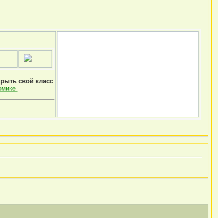
крыть свой класс
омике