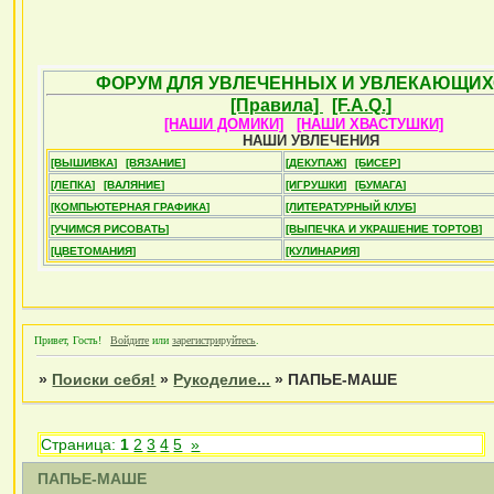
ФОРУМ ДЛЯ УВЛЕЧЕННЫХ И УВЛЕКАЮЩИХ
[Правила]
[F.A.Q.]
[НАШИ ДОМИКИ]
[НАШИ ХВАСТУШКИ]
НАШИ УВЛЕЧЕНИЯ
[ВЫШИВКА]
[ВЯЗАНИЕ]
[ДЕКУПАЖ]
[БИСЕР]
[ЛЕПКА]
[ВАЛЯНИЕ]
[ИГРУШКИ]
[БУМАГА]
[КОМПЬЮТЕРНАЯ ГРАФИКА]
[ЛИТЕРАТУРНЫЙ КЛУБ]
[УЧИМСЯ РИСОВАТЬ]
[ВЫПЕЧКА И УКРАШЕНИЕ ТОРТОВ]
[ЦВЕТОМАНИЯ]
[КУЛИНАРИЯ]
Привет, Гость!
Войдите
или
зарегистрируйтесь
.
»
Поиски себя!
»
Рукоделие...
»
ПАПЬЕ-МАШЕ
Страница:
1
2
3
4
5
»
ПАПЬЕ-МАШЕ