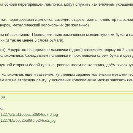
на основе перегоревшей лампочки, могут служить как ёлочным украшен
ся: перегоревшая лампочка, вазелин, старые газеты, клейстер на основе
нурок, металлический колокольчик (по желанию).
м её вазелином. Предварительно замоченные мелкие кусочки бумаги н
ки (и так не менее 5 слоёв бумаги).
ток). Аккуратно по середине лампочки (вдоль) разрезаем форму на 2 ча
олокольчика. Складываем половинки и проклеиваем слоем бумаги срез 
аружной стороны белой гуашью, расписываем по желанию, даём высохнут
ш колокольчик ещё и зазвенел, купленный заранее маленький металличе
м его на атласную ленту, у основания колокольчика можно завязать бан
:35
в.