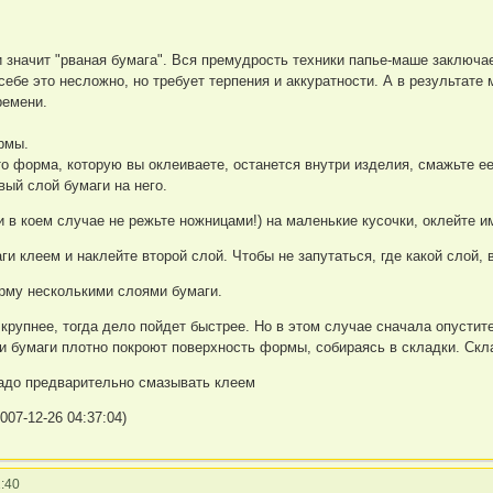
 значит "рваная бумага". Вся премудрость техники папье-маше заключа
себе это несложно, но требует терпения и аккуратности. А в результате
ремени.
мы.
то форма, которую вы оклеиваете, останется внутри изделия, смажьте е
вый слой бумаги на него.
и в коем случае не режьте ножницами!) на маленькие кусочки, оклейте 
и клеем и наклейте второй слой. Чтобы не запутаться, где какой слой, 
рму несколькими слоями бумаги.
 крупнее, тогда дело пойдет быстрее. Но в этом случае сначала опустите
ки бумаги плотно покроют поверхность формы, собираясь в складки. Скл
адо предварительно смазывать клеем
007-12-26 04:37:04)
:40