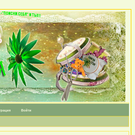
трация
Войти