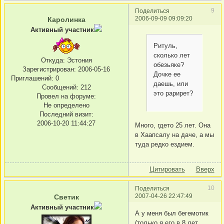
9
Поделиться
2006-09-09 09:09:20
Каролинка
Активный участник
Ритуль,
сколько лет
Откуда:
Эстония
обезьяке?
Зарегистрирован
: 2006-05-16
Дочке ее
Приглашений:
0
даешь, или
Сообщений:
212
это рарирет?
Провел на форуме:
Не определено
Последний визит:
2006-10-20 11:44:27
Много, гдето 25 лет. Она
в Хаапсалу на даче, а мы
туда редко ездием.
Цитировать
Вверх
10
Поделиться
2007-04-26 22:47:49
Светик
Активный участник
А у меня был бегемотик
(только я его в 8 лет