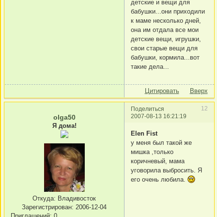
детские и вещи для
бабушки...они приходили
к маме несколько дней,
она им отдала все мои
детские вещи, игрушки,
свои старые вещи для
бабушки, кормила...вот
такие дела...
Цитировать
Вверх
12
Поделиться
2007-08-13 16:21:19
olga50
Я дома!
Elen Fist
у меня был такой же
мишка ,только
коричневый, мама
уговорила выбросить. Я
его очень любила.
Откуда:
Владивосток
Зарегистрирован
: 2006-12-04
Приглашений:
0