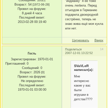
Сообщений:
10521
"индианку" я её тоже
Возраст:
54
[1972-06-28]
очень любила. Перед
Провел на форуме:
отъездом в Германию
8 дней 4 часа
подарила двоюродной
Последний визит:
сестрёнке, теперь не
2013-02-28 00:19:40
знаю жива ещё моя кукла
или нет.
Цитировать
Вверх
14
Поделиться
2007-12-01 13:22:52
Гость
Зарегистрирован
: 1970-01-01
Приглашений:
0
SVaVLeR
Сообщений:
0
написал(а):
Возраст:
2026
[0]
Мне
Провел на форуме:
Не определено
интересно
Последний визит:
какие у вас
1970-01-01 03:00:00
были
игрушки в
детстве????