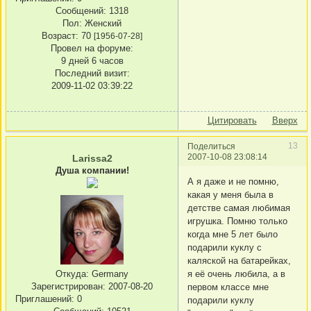
Сообщений:
1318
Пол:
Женский
Возраст:
70
[1956-07-28]
Провел на форуме:
9 дней 6 часов
Последний визит:
2009-11-02 03:39:22
Цитировать
Вверх
13
Поделиться
2007-10-08 23:08:14
Larissa2
Душа компании!
А я даже и не помню,
какая у меня была в
детстве самая любимая
игрушка. Помню только
когда мне 5 лет было
подарили куклу с
каляской на батарейках,
я её очень любила, а в
Откуда:
Germany
Зарегистрирован
: 2007-08-20
первом классе мне
Приглашений:
0
подарили куклу