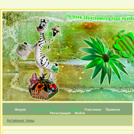
Форум
Личные топики
Награды
Участники
Правила
Регистрация
Войти
Активные темы