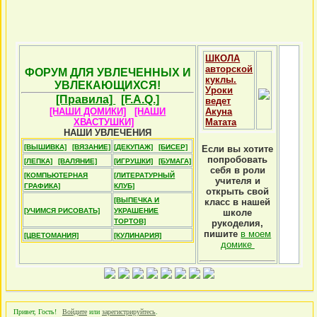
ШКОЛА
авторской
ФОРУМ ДЛЯ УВЛЕЧЕННЫХ И
куклы.
УВЛЕКАЮЩИХСЯ!
Уроки
[Правила]
[F.A.Q.]
ведет
[НАШИ ДОМИКИ]
[НАШИ
Акуна
ХВАСТУШКИ]
Матата
НАШИ УВЛЕЧЕНИЯ
[ВЫШИВКА]
[ВЯЗАНИЕ]
[ДЕКУПАЖ]
[БИСЕР]
Если вы хотите
попробовать
[ЛЕПКА]
[ВАЛЯНИЕ]
[ИГРУШКИ]
[БУМАГА]
себя в роли
[КОМПЬЮТЕРНАЯ
[ЛИТЕРАТУРНЫЙ
учителя и
ГРАФИКА]
КЛУБ]
открыть свой
[ВЫПЕЧКА И
класс в нашей
[УЧИМСЯ РИСОВАТЬ]
УКРАШЕНИЕ
школе
ТОРТОВ]
рукоделия,
пишите
в моем
[ЦВЕТОМАНИЯ]
[КУЛИНАРИЯ]
домике
Привет, Гость!
Войдите
или
зарегистрируйтесь
.