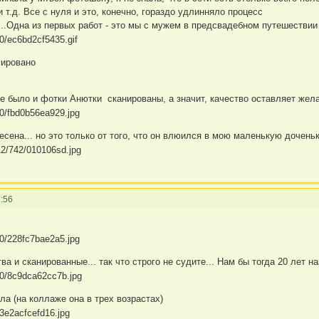
 т.д. Все с нуля и это, конечно, гораздо удлинняло процесс
...Одна из первых работ - это мы с мужем в предсвадебном путешестви
мировано
е было и фотки Анютки сканированы, а значит, качество оставляет жел
несена... но это только от того, что он влюился в мою маленькую дочень
:56
ва и сканированные... так что строго не судите... Нам бы тогда 20 лет 
ла (на коллаже она в трех возрастах)