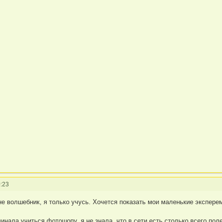
:23
не волшебник, я только учусь. Хочется показать мои маленькие эксперем
чинала учиться фотошопу, я не знала, что в сети есть столько всего по