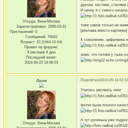
другим, кистями, стилями и
И начну я с самого начала
Откуда:
Вена-Москва
тоже самое только не ани
Зарегистрирован
: 2006-03-31
[реклама вместо картинки]
Приглашений:
0
Сообщений:
76042
К сожалению, цифровика н
Возраст:
61
[1964-10-04]
Провел на форуме:
9 месяцев 4 дня
знаю, что голова у льва с
Последний визит:
2024-04-23 14:00:01
Поделиться
2010-05-14 02:32
Лиля
Училась рисовать тени
фотки были плохого качест
А тут доченька уже подрос
Откуда:
Вена-Москва