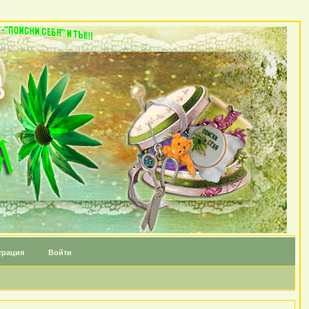
трация
Войти