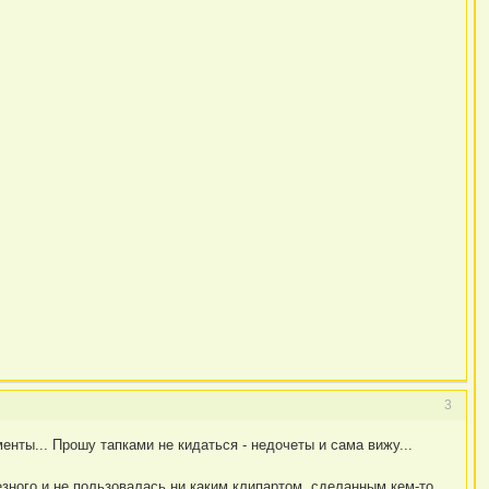
3
енты... Прошу тапками не кидаться - недочеты и сама вижу...
лезного и не пользовалась ни каким клипартом, сделанным кем-то