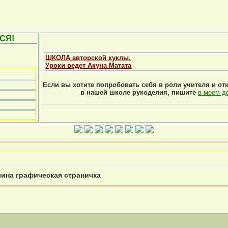
СЯ!
ШКОЛА авторской куклы.
Уроки ведет Акуна Матата
Если вы хотите попробовать себя в роли учителя и от
в нашей школе рукоделия, пишите
в моем д
ина графическая страничка