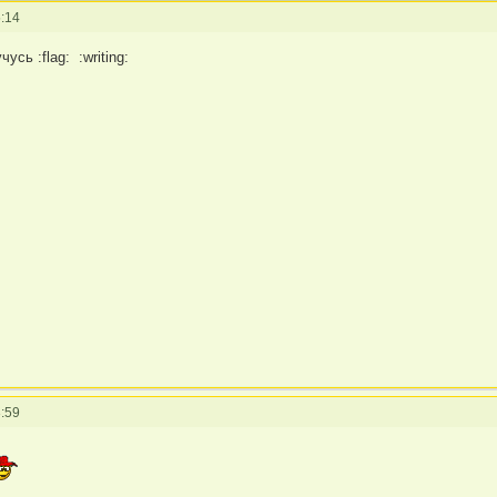
:14
усь :flag: :writing:
:59