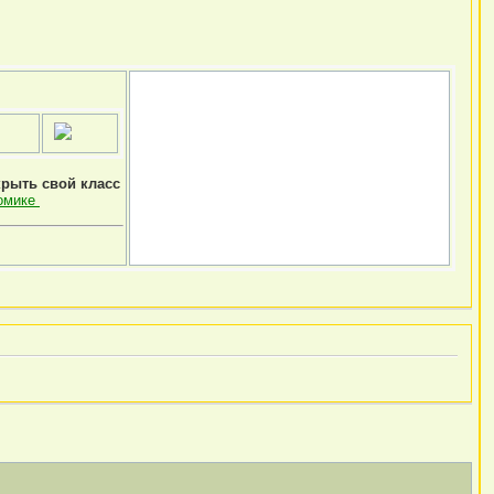
крыть свой класс
омике