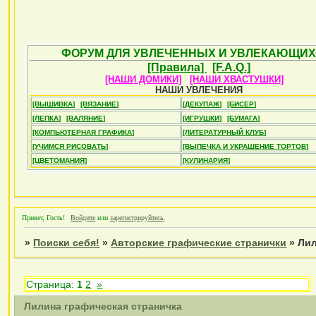
ФОРУМ ДЛЯ УВЛЕЧЕННЫХ И УВЛЕКАЮЩИХ
[Правила]
[F.A.Q.]
[НАШИ ДОМИКИ]
[НАШИ ХВАСТУШКИ]
НАШИ УВЛЕЧЕНИЯ
[ВЫШИВКА]
[ВЯЗАНИЕ]
[ДЕКУПАЖ]
[БИСЕР]
[ЛЕПКА]
[ВАЛЯНИЕ]
[ИГРУШКИ]
[БУМАГА]
[КОМПЬЮТЕРНАЯ ГРАФИКА]
[ЛИТЕРАТУРНЫЙ КЛУБ]
[УЧИМСЯ РИСОВАТЬ]
[ВЫПЕЧКА И УКРАШЕНИЕ ТОРТОВ]
[ЦВЕТОМАНИЯ]
[КУЛИНАРИЯ]
Привет, Гость!
Войдите
или
зарегистрируйтесь
.
»
Поиски себя!
»
Авторские графические странички
»
Лил
Страница:
1
2
»
Лилина графическая страничка