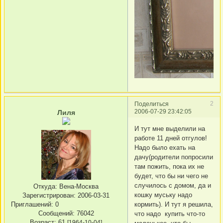
2
Поделиться
2006-07-29 23:42:05
Лиля
И тут мне выделили на
работе 11 дней отгулов!
Надо было ехать на
дачу(родители попросили
там пожить, пока их не
будет, что бы ни чего не
случилось с домом, да и
Откуда:
Вена-Москва
кошку муську надо
Зарегистрирован
: 2006-03-31
Приглашений:
0
кормить). И тут я решила,
Сообщений:
76042
что надо купить что-то
Возраст:
61
[1964-10-04]