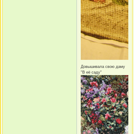
Довышивала свою даму
"В её саду"