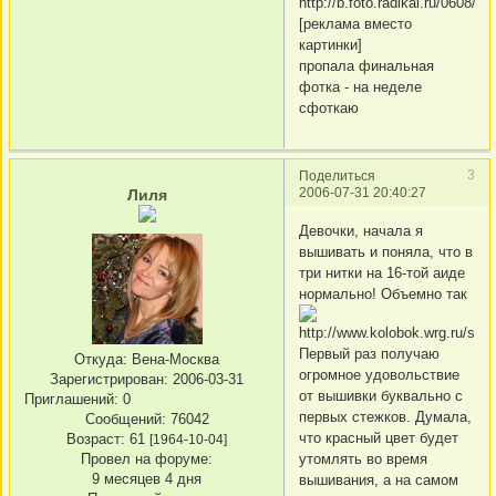
[реклама вместо
картинки]
пропала финальная
фотка - на неделе
сфоткаю
3
Поделиться
2006-07-31 20:40:27
Лиля
Девочки, начала я
вышивать и поняла, что в
три нитки на 16-той аиде
нормально! Объемно так
Первый раз получаю
Откуда:
Вена-Москва
огромное удовольствие
Зарегистрирован
: 2006-03-31
от вышивки буквально с
Приглашений:
0
первых стежков. Думала,
Сообщений:
76042
что красный цвет будет
Возраст:
61
[1964-10-04]
Провел на форуме:
утомлять во время
9 месяцев 4 дня
вышивания, а на самом