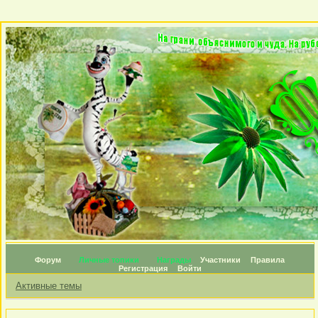
Форум
Личные топики
Награды
Участники
Правила
Регистрация
Войти
Активные темы