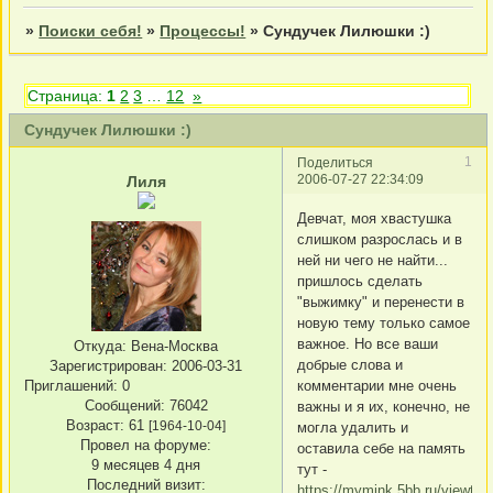
»
Поиски себя!
»
Процессы!
»
Сундучек Лилюшки :)
Страница:
1
2
3
…
12
»
Сундучек Лилюшки :)
1
Поделиться
2006-07-27 22:34:09
Лиля
Девчат, моя хвастушка
слишком разрослась и в
ней ни чего не найти...
пришлось сделать
"выжимку" и перенести в
новую тему только самое
важное. Но все ваши
Откуда:
Вена-Москва
добрые слова и
Зарегистрирован
: 2006-03-31
Приглашений:
0
комментарии мне очень
Сообщений:
76042
важны и я их, конечно, не
Возраст:
61
[1964-10-04]
могла удалить и
Провел на форуме:
оставила себе на память
9 месяцев 4 дня
тут -
Последний визит:
https://mymink.5bb.ru/viewtop