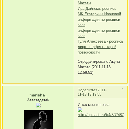
Мататы
Ира Дайнеко, роспись
МК Екатерины Ивановой
информация по росписи
глаз
информация по росписи
глаз
Гуля Алексеева - роспись
лица - эффект старой
поверхности
Отредактировано Акуна
Матата (2011-11-18
12:58:51)
2
Поделиться
2011-
11-18 13:19:55
marisha_
Завсегдатай
И так моя головка: