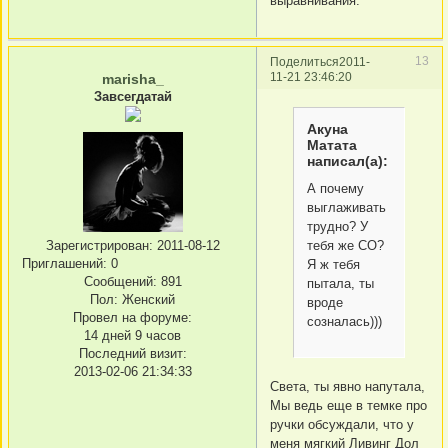
выравнивания.
13
Поделиться
2011-
11-21 23:46:20
marisha_
Завсегдатай
Акуна
Матата
написал(а):
А почему
выглаживать
трудно? У
Зарегистрирован
: 2011-08-12
тебя же СО?
Приглашений:
0
Я ж тебя
Сообщений:
891
пытала, ты
Пол:
Женский
вроде
Провел на форуме:
созналась)))
14 дней 9 часов
Последний визит:
2013-02-06 21:34:33
Света, ты явно напутала,
Мы ведь еще в темке про
ручки обсуждали, что у
меня мягкий Ливинг Дол