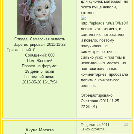
для куколок материал, но
охота пуще неволи,
хотелось
лепить хоть из чего, к
сожалению потрескался
Откуда:
Самарская область
и повело, поэтому
Зарегистрирован
: 2011-11-22
получилось не
Приглашений:
0
симметрично, очень
Сообщений:
800
сильно усох и при том в
Пол:
Женский
неожиданных местах. но
Провел на форуме:
все таки жду ваших
19 дней 5 часов
комментариев, пробовала
Последний визит:
лепить с конкретного
2015-05-26 16:17:54
человека.
Отредактировано
Сvетлана (2011-11-25
22:39:01)
18
Поделиться
2011-
11-25 22:48:56
Акуна Матата