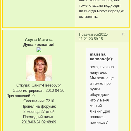
тоже классно подходят,
но иногда могут бороздки
оставлять.
15
Поделиться
2011-
11-21 23:59:15
Акуна Матата
Душа компании!
marisha_
написал(а):
вета, ты явно
напутала,
Мы ведь еще
в темке про
Откуда:
Санкт-Петербург
ручки
Зарегистрирован
: 2010-04-30
обсуждали,
Приглашений:
0
что у меня
Сообщений:
7210
мягкий
Провел на форуме:
Ливинг Дол
2 месяца 27 дней
Последний визит:
попался,
2018-03-24 02:48:09
помнишь?