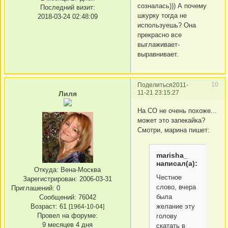
созналась))) А почему
Последний визит:
шкурку тогда не
2018-03-24 02:48:09
используешь? Она
прекрасно все
выглаживает-
выравнивает.
10
Поделиться
2011-
11-21 23:15:27
Лиля
На СО не очень похоже...
может это запекайка?
Смотри, марина пишет:
marisha_
написал(а):
Откуда:
Вена-Москва
Честное
Зарегистрирован
: 2006-03-31
слово, вчера
Приглашений:
0
была
Сообщений:
76042
Возраст:
61
желание эту
[1964-10-04]
Провел на форуме:
голову
9 месяцев 4 дня
скатать в