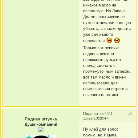
никакое масло не
использую. На Ливинг-
Долле практически не
нужно отпечатки пальцев
убирать, а гладко делать
уже само как-то
получается
.
Только вот певичке
недавно решила
целиковые ручки (от
плеча) сделать с
промежуточным запеком,
вот там масло и пинен
использовала для
примазывания сырого и
печеного пластика
16
Поделиться
2011-
11-22 10:28:47
Ладная штучка
Душа компании!
Ну клей для волос
помню, но я была