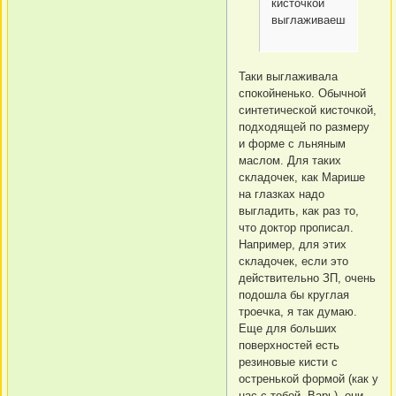
кисточкой
выглаживаешь?
Таки выглаживала
спокойненько. Обычной
синтетической кисточкой,
подходящей по размеру
и форме с льняным
маслом. Для таких
складочек, как Марише
на глазках надо
выгладить, как раз то,
что доктор прописал.
Например, для этих
складочек, если это
действительно ЗП, очень
подошла бы круглая
троечка, я так думаю.
Еще для больших
поверхностей есть
резиновые кисти с
остренькой формой (как у
нас с тобой, Варь), они