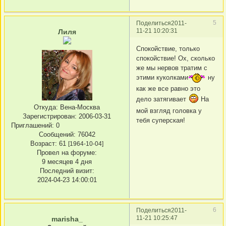
5
Поделиться
2011-
11-21 10:20:31
Лиля
Спокойствие, только
спокойствие! Ох, сколько
же мы нервов тратим с
этими куколками
ну
как же все равно это
дело затягивает
На
Откуда:
Вена-Москва
мой взгляд головка у
Зарегистрирован
: 2006-03-31
тебя суперская!
Приглашений:
0
Сообщений:
76042
Возраст:
61
[1964-10-04]
Провел на форуме:
9 месяцев 4 дня
Последний визит:
2024-04-23 14:00:01
6
Поделиться
2011-
11-21 10:25:47
marisha_