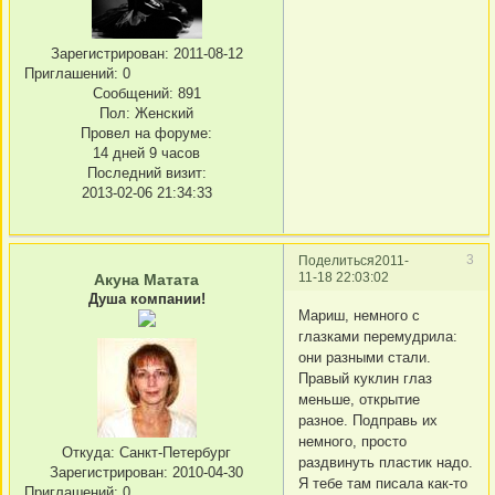
Зарегистрирован
: 2011-08-12
Приглашений:
0
Сообщений:
891
Пол:
Женский
Провел на форуме:
14 дней 9 часов
Последний визит:
2013-02-06 21:34:33
3
Поделиться
2011-
11-18 22:03:02
Акуна Матата
Душа компании!
Мариш, немного с
глазками перемудрила:
они разными стали.
Правый куклин глаз
меньше, открытие
разное. Подправь их
немного, просто
Откуда:
Санкт-Петербург
раздвинуть пластик надо.
Зарегистрирован
: 2010-04-30
Я тебе там писала как-то
Приглашений:
0