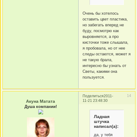
Очень бы хотелось
оставить цвет пластика,
но забегать вперед не
буду, посмотрю как
выровняется, а про
кисточки тоже слышала,
я пробовала, но от нее
следы остаются, может я
не такую брала,
интересно бы узнать от
Светы, какими она
пользуется.
14
Поделиться
2011-
11-21 23:48:30
Акуна Матата
Душа компании!
Ладная
штучка
написал(а):
да, у тебя