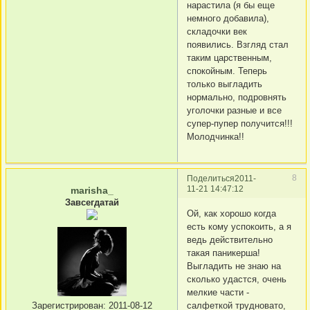
нарастила (я бы еще
немного добавила),
складочки век
появились. Взгляд стал
таким царственным,
спокойным. Теперь
только выгладить
нормально, подровнять
уголочки разные и все
супер-пупер получится!!!
Молодчинка!!
8
Поделиться
2011-
11-21 14:47:12
marisha_
Завсегдатай
Ой, как хорошо когда
есть кому успокоить, а я
ведь действительно
такая паникерша!
Выгладить не знаю на
сколько удастся, очень
мелкие части -
салфеткой трудновато,
Зарегистрирован
: 2011-08-12