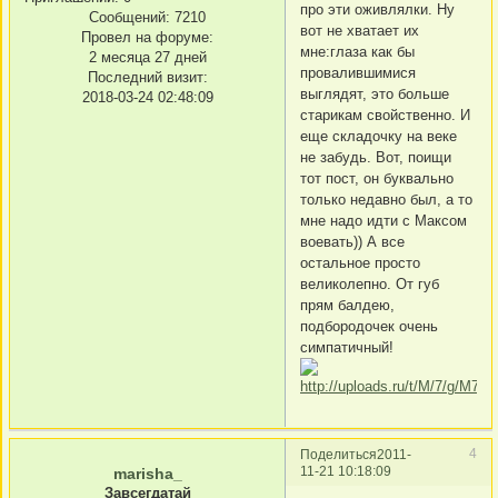
про эти оживлялки. Ну
Сообщений:
7210
вот не хватает их
Провел на форуме:
мне:глаза как бы
2 месяца 27 дней
провалившимися
Последний визит:
выглядят, это больше
2018-03-24 02:48:09
старикам свойственно. И
еще складочку на веке
не забудь. Вот, поищи
тот пост, он буквально
только недавно был, а то
мне надо идти с Максом
воевать)) А все
остальное просто
великолепно. От губ
прям балдею,
подбородочек очень
симпатичный!
4
Поделиться
2011-
11-21 10:18:09
marisha_
Завсегдатай