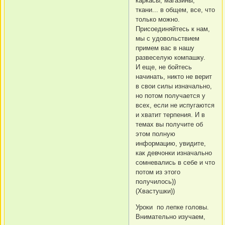
каркасы, магазины,
ткани... в общем, все, что
только можно.
Присоединяйтесь к нам,
мы с удовольствием
примем вас в нашу
развеселую компашку.
И еще, не бойтесь
начинать, никто не верит
в свои силы изначально,
но потом получается у
всех, если не испугаются
и хватит терпения. И в
темах вы получите об
этом полную
информацию, увидите,
как девчонки изначально
сомневались в себе и что
потом из этого
получилось))
(Хвастушки))
Уроки по лепке головы.
Внимательно изучаем,