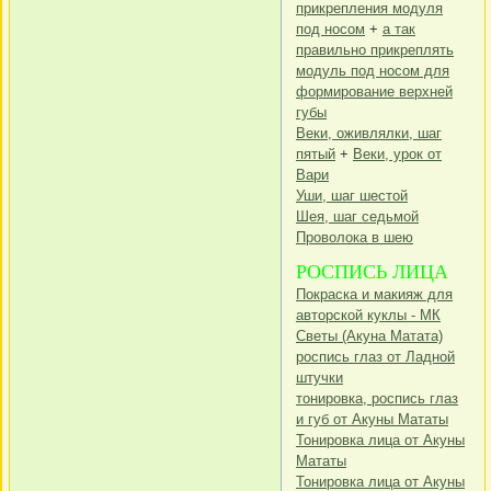
прикрепления модуля
под носом
+
а так
правильно прикреплять
модуль под носом для
формирование верхней
губы
Веки, оживлялки, шаг
пятый
+
Веки, урок от
Вари
Уши, шаг шестой
Шея, шаг седьмой
Проволока в шею
РОСПИСЬ ЛИЦА
Покраска и макияж для
авторской куклы - МК
Светы (Акуна Матата)
роспись глаз от Ладной
штучки
тонировка, роспись глаз
и губ от Акуны Мататы
Тонировка лица от Акуны
Мататы
Тонировка лица от Акуны