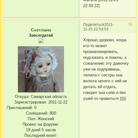
22:50:22)
19
Поделиться
2011-
11-25 22:53:53
Сvетлана
Завсегдатай
Хорошо,здорово, когда
кто-то может
проанализировать,
подсказать и помочь, к
сожалению эту дамочку
уже не подправишь,
лепила с сестры она
велела ничего с ней не
делать ей отдать,
говорит она себе и без
Откуда:
Самарская область
ушей оч нравиться )))))
Зарегистрирован
: 2011-11-22
Приглашений:
0
Сообщений:
800
Пол:
Женский
Провел на форуме:
19 дней 5 часов
Последний визит: