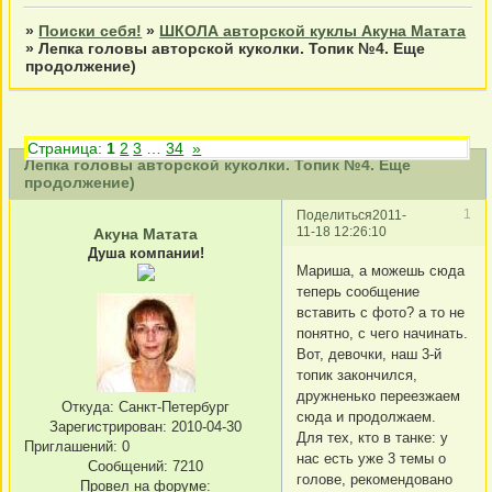
»
Поиски себя!
»
ШКОЛА авторской куклы Акуна Матата
»
Лепка головы авторской куколки. Топик №4. Еще
продолжение)
Страница:
1
2
3
…
34
»
Лепка головы авторской куколки. Топик №4. Еще
продолжение)
1
Поделиться
2011-
11-18 12:26:10
Акуна Матата
Душа компании!
Мариша, а можешь сюда
теперь сообщение
вставить с фото? а то не
понятно, с чего начинать.
Вот, девочки, наш 3-й
топик закончился,
дружненько переезжаем
Откуда:
Санкт-Петербург
сюда и продолжаем.
Зарегистрирован
: 2010-04-30
Для тех, кто в танке: у
Приглашений:
0
нас есть уже 3 темы о
Сообщений:
7210
голове, рекомендовано
Провел на форуме: