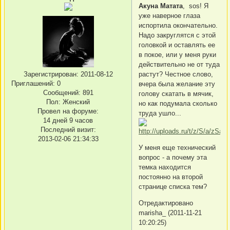
Акуна Матата
, sos! Я
уже наверное глаза
испортила окончательно.
Надо закруглятся с этой
головкой и оставлять ее
в покое, или у меня руки
действительно не от туда
растут? Честное слово,
Зарегистрирован
: 2011-08-12
Приглашений:
0
вчера была желание эту
Сообщений:
891
голову скатать в мячик,
Пол:
Женский
но как подумала сколько
Провел на форуме:
труда ушло...
14 дней 9 часов
Последний визит:
2013-02-06 21:34:33
У меня еще технический
вопрос - а почему эта
темка находится
постоянно на второй
странице списка тем?
Отредактировано
marisha_ (2011-11-21
10:20:25)