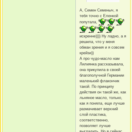
А, Семен Семеныч, я
тебя точно с Еленкой
попутала,
искренне)))) Ну ладно, а я
решила, что у меня
обман зрения и я совсем
крейзи))
А про чудо-масло нам
Лилиянка рассказывала,
она прикупила в своей
благополучной Германии
маленький флакончик
такой. По принципу
действия он такой же, как
льняное масло, только,
как я поняла, еще лучше
размачивает верхний
слой пластика,
соответственно,
позволяет лучше
выгладить. Но я сейчас