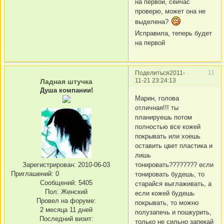
на первой, сейчас
проверю, может она не
выделена?
Исправила, теперь будет
на первой
11
Поделиться
2011-
11-21 23:24:13
Ладная штучка
Душа компании!
Марин, голова
отличная!!! ты
планируешь потом
полностью все кожей
покрывать или хоешь
оставить цвет пластика и
лишь
тонировать???????? если
Зарегистрирован
: 2010-06-03
Приглашений:
0
тонировать будешь, то
Сообщений:
5405
старайся выглаживать, а
Пол:
Женский
если кожей будешь
Провел на форуме:
покрывать, то можно
2 месяца 11 дней
полузапечь и пошкурить,
Последний визит:
только не сильно запекай