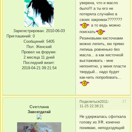
уверена, что и масло
было!!! а ты его не
потеряла случайно в
своих закромах???????
а то ведь можно
Зарегистрирован
: 2010-06-03
поискать
Приглашений:
0
Резиновыми кисточками
Сообщений:
5405
можно лепить, ею прямо
Пол:
Женский
лепишь ровненько без
Провел на форуме:
масла... а как кисточкой
2 месяца 11 дней
выглаживать - мне
Последний визит:
непонятно, у меня пласти
2019-04-21 09:21:54
твердый... надо будет
как-нить попробовать...
17
Поделиться
2011-
11-25 22:38:21
Сvетлана
Завсегдатай
Не удержалась сфоткала
голову из ХФ, конечно
понимаю, неподходящий