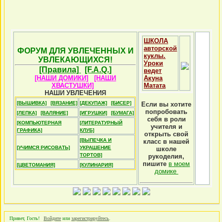
ШКОЛА
авторской
ФОРУМ ДЛЯ УВЛЕЧЕННЫХ И
куклы.
УВЛЕКАЮЩИХСЯ!
Уроки
[Правила]
[F.A.Q.]
ведет
[НАШИ ДОМИКИ]
[НАШИ
Акуна
ХВАСТУШКИ]
Матата
НАШИ УВЛЕЧЕНИЯ
[ВЫШИВКА]
[ВЯЗАНИЕ]
[ДЕКУПАЖ]
[БИСЕР]
Если вы хотите
попробовать
[ЛЕПКА]
[ВАЛЯНИЕ]
[ИГРУШКИ]
[БУМАГА]
себя в роли
[КОМПЬЮТЕРНАЯ
[ЛИТЕРАТУРНЫЙ
учителя и
ГРАФИКА]
КЛУБ]
открыть свой
[ВЫПЕЧКА И
класс в нашей
[УЧИМСЯ РИСОВАТЬ]
УКРАШЕНИЕ
школе
ТОРТОВ]
рукоделия,
пишите
в моем
[ЦВЕТОМАНИЯ]
[КУЛИНАРИЯ]
домике
Привет, Гость!
Войдите
или
зарегистрируйтесь
.