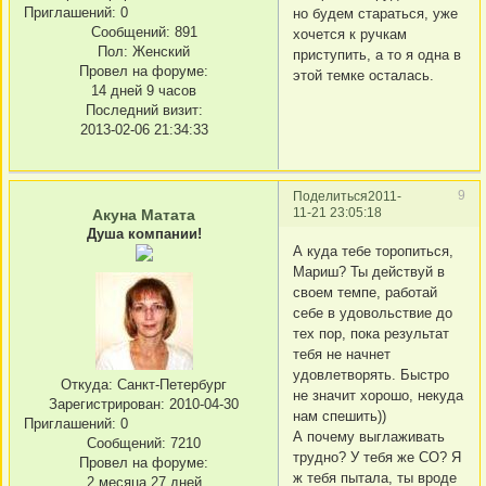
Приглашений:
0
но будем стараться, уже
Сообщений:
891
хочется к ручкам
Пол:
Женский
приступить, а то я одна в
Провел на форуме:
этой темке осталась.
14 дней 9 часов
Последний визит:
2013-02-06 21:34:33
9
Поделиться
2011-
11-21 23:05:18
Акуна Матата
Душа компании!
А куда тебе торопиться,
Мариш? Ты действуй в
своем темпе, работай
себе в удовольствие до
тех пор, пока результат
тебя не начнет
удовлетворять. Быстро
Откуда:
Санкт-Петербург
не значит хорошо, некуда
Зарегистрирован
: 2010-04-30
нам спешить))
Приглашений:
0
А почему выглаживать
Сообщений:
7210
трудно? У тебя же СО? Я
Провел на форуме:
ж тебя пытала, ты вроде
2 месяца 27 дней