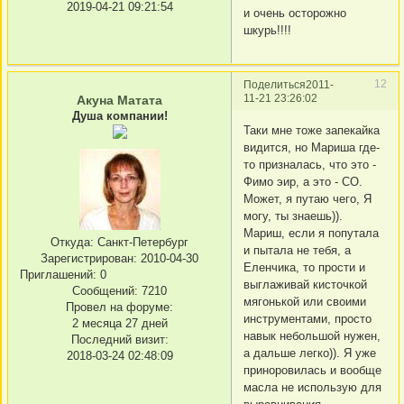
2019-04-21 09:21:54
и очень осторожно
шкурь!!!!
12
Поделиться
2011-
11-21 23:26:02
Акуна Матата
Душа компании!
Таки мне тоже запекайка
видится, но Мариша где-
то призналась, что это -
Фимо эир, а это - СО.
Может, я путаю чего, Я
могу, ты знаешь)).
Мариш, если я попутала
Откуда:
Санкт-Петербург
и пытала не тебя, а
Зарегистрирован
: 2010-04-30
Еленчика, то прости и
Приглашений:
0
выглаживай кисточкой
Сообщений:
7210
мягонькой или своими
Провел на форуме:
инструментами, просто
2 месяца 27 дней
навык небольшой нужен,
Последний визит:
а дальше легко)). Я уже
2018-03-24 02:48:09
приноровилась и вообще
масла не использую для