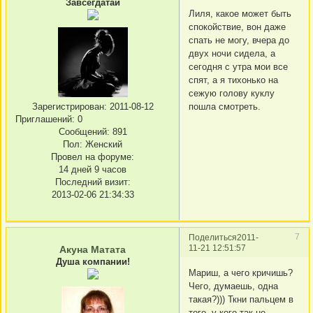
Завсегдатай
Лиля, какое может быть
спокойствие, вон даже
спать не могу, вчера до
двух ночи сидела, а
сегодня с утра мои все
спят, а я тихонько на
сежую голову куклу
пошла смотреть.
Зарегистрирован
: 2011-08-12
Приглашений:
0
Сообщений:
891
Пол:
Женский
Провел на форуме:
14 дней 9 часов
Последний визит:
2013-02-06 21:34:33
7
Поделиться
2011-
11-21 12:51:57
Акуна Матата
Душа компании!
Мариш, а чего кричишь?
Чего, думаешь, одна
такая?))) Ткни пальцем в
того, у кого так не