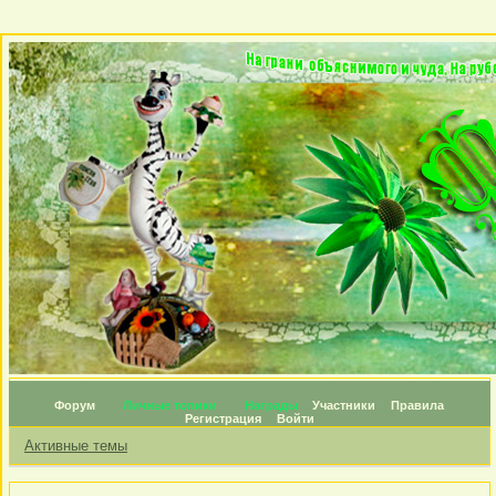
Форум
Личные топики
Награды
Участники
Правила
Регистрация
Войти
Активные темы