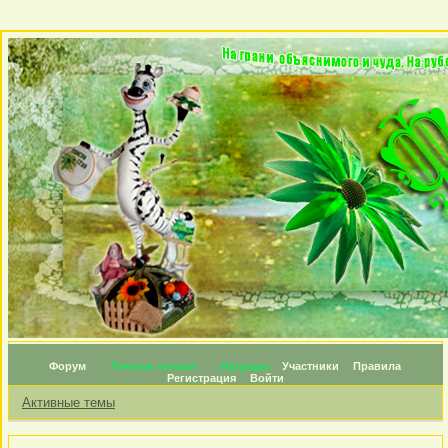
Форум
Личные топики
Награды
Участники
Правила
Регистрация
Войти
Активные темы