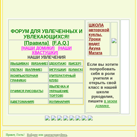
ШКОЛА
авторской
ФОРУМ ДЛЯ УВЛЕЧЕННЫХ И
куклы.
УВЛЕКАЮЩИХСЯ!
Уроки
[Правила]
[F.A.Q.]
ведет
[НАШИ ДОМИКИ]
[НАШИ
Акуна
ХВАСТУШКИ]
Матата
НАШИ УВЛЕЧЕНИЯ
[ВЫШИВКА]
[ВЯЗАНИЕ]
[ДЕКУПАЖ]
[БИСЕР]
Если вы хотите
попробовать
[ЛЕПКА]
[ВАЛЯНИЕ]
[ИГРУШКИ]
[БУМАГА]
себя в роли
[КОМПЬЮТЕРНАЯ
[ЛИТЕРАТУРНЫЙ
учителя и
ГРАФИКА]
КЛУБ]
открыть свой
[ВЫПЕЧКА И
класс в нашей
[УЧИМСЯ РИСОВАТЬ]
УКРАШЕНИЕ
школе
ТОРТОВ]
рукоделия,
пишите
в моем
[ЦВЕТОМАНИЯ]
[КУЛИНАРИЯ]
домике
Привет, Гость!
Войдите
или
зарегистрируйтесь
.