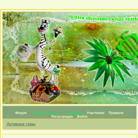
Форум
Личные топики
Награды
Участники
Правила
Регистрация
Войти
Активные темы