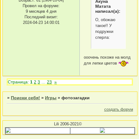
Возраст:
61
[1964-10-04]
Акуна
Провел на форуме:
Матата
написал(а):
9 месяцев 4 дня
Последний визит:
О, обожаю
2024-04-23 14:00:01
такое!! У
подружки
сперла:
ооочень похоже на молд
для лепки цветов
Страница:
1
2
3
…
23
»
»
Поиски себя!
»
Игры
»
фотозагадки
создать форум
Lili 2006-2021©