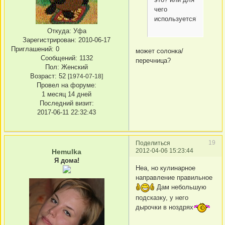
чего
используется?
Откуда:
Уфа
Зарегистрирован
: 2010-06-17
Приглашений:
0
может солонка/
Сообщений:
1132
перечница?
Пол:
Женский
Возраст:
52
[1974-07-18]
Провел на форуме:
1 месяц 14 дней
Последний визит:
2017-06-11 22:32:43
19
Поделиться
2012-04-06 15:23:44
Hemulka
Я дома!
Неа, но кулинарное
направление правильное
Дам небольшую
подсказку, у него
дырочки в ноздрях