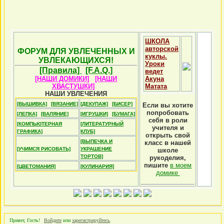
ШКОЛА
авторской
ФОРУМ ДЛЯ УВЛЕЧЕННЫХ И
куклы.
УВЛЕКАЮЩИХСЯ!
Уроки
[Правила]
[F.A.Q.]
ведет
[НАШИ ДОМИКИ]
[НАШИ
Акуна
ХВАСТУШКИ]
Матата
НАШИ УВЛЕЧЕНИЯ
[ВЫШИВКА]
[ВЯЗАНИЕ]
[ДЕКУПАЖ]
[БИСЕР]
Если вы хотите
попробовать
[ЛЕПКА]
[ВАЛЯНИЕ]
[ИГРУШКИ]
[БУМАГА]
себя в роли
[КОМПЬЮТЕРНАЯ
[ЛИТЕРАТУРНЫЙ
учителя и
ГРАФИКА]
КЛУБ]
открыть свой
[ВЫПЕЧКА И
класс в нашей
[УЧИМСЯ РИСОВАТЬ]
УКРАШЕНИЕ
школе
ТОРТОВ]
рукоделия,
пишите
в моем
[ЦВЕТОМАНИЯ]
[КУЛИНАРИЯ]
домике
Привет, Гость!
Войдите
или
зарегистрируйтесь
.