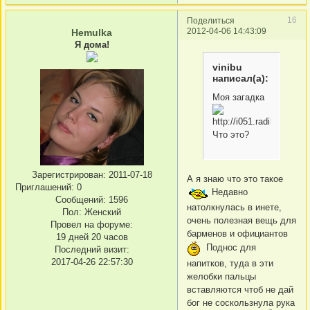
16
Поделиться
2012-04-06 14:43:09
Hemulka
Я дома!
vinibu
написал(а):
Моя загадка
Что это?
Зарегистрирован
: 2011-07-18
А я знаю что это такое
Приглашений:
0
Недавно
Сообщений:
1596
натолкнулась в инете,
Пол:
Женский
очень полезная вещь для
Провел на форуме:
барменов и официантов
19 дней 20 часов
Поднос для
Последний визит:
2017-04-26 22:57:30
напитков, туда в эти
желобки пальцы
вставляются чтоб не дай
бог не соскользнула рука