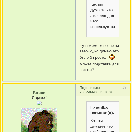
Как вы
думаете что
это? или для
чего
используется?
Ну похоже конечно на
вазочку,но думаю это
было б просто..
Может подставка для
свечки?
18
Поделиться
2012-04-06 15:10:30
Винни
Я дома!
Hemulka
написал(а):
Как вы
думаете что
это? или для