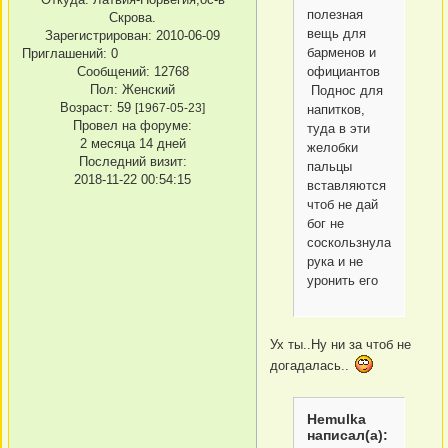
полезная
Скрова.
вещь для
Зарегистрирован
: 2010-06-09
барменов и
Приглашений:
0
официантов
Сообщений:
12768
Пол:
Женский
Поднос для
Возраст:
59
[1967-05-23]
напитков,
Провел на форуме:
туда в эти
2 месяца 14 дней
желобки
Последний визит:
пальцы
2018-11-22 00:54:15
вставляются
чтоб не дай
бог не
соскользнула
рука и не
уронить его
Ух ты..Ну ни за чтоб не
догадалась..
Hemulka
написал(а):