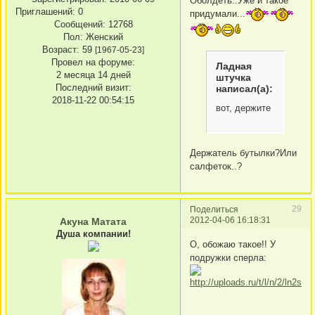
Оболдеть..Уже и такое
Приглашений:
0
придумали...
Сообщений:
12768
Пол:
Женский
Возраст:
59
[1967-05-23]
Провел на форуме:
Ладная
2 месяца 14 дней
штучка
Последний визит:
написал(а):
2018-11-22 00:54:15
вот, держите
Держатель бутылки?Или
салфеток..?
29
Поделиться
2012-04-06 16:18:31
Акуна Матата
Душа компании!
О, обожаю такое!! У
подружки сперла: