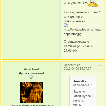
и не уронить его
Как вы думаете что это?
или для чего
используется?
Отредактировано
Hemulka (2012-04-06
14:48:54)
17
Поделиться
2012-04-06 15:07:07
AnetAnet
Душа компании!
Hemulka
написал(а):
Недавно
натолкнулась
в инете,
очень
Откуда:
Латвия-Норвегия,ос-в