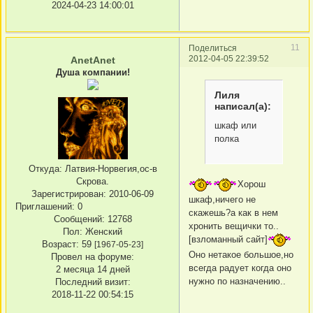
2024-04-23 14:00:01
11
Поделиться
2012-04-05 22:39:52
AnetAnet
Душа компании!
Лиля
написал(а):
шкаф или
полка
Откуда:
Латвия-Норвегия,ос-в
Скрова.
Хорош
Зарегистрирован
: 2010-06-09
шкаф,ничего не
Приглашений:
0
скажешь?а как в нем
Сообщений:
12768
хронить вещички то..
Пол:
Женский
[взломанный сайт]
Возраст:
59
[1967-05-23]
Оно нетакое большое,но
Провел на форуме:
всегда радует когда оно
2 месяца 14 дней
нужно по назначению..
Последний визит:
2018-11-22 00:54:15