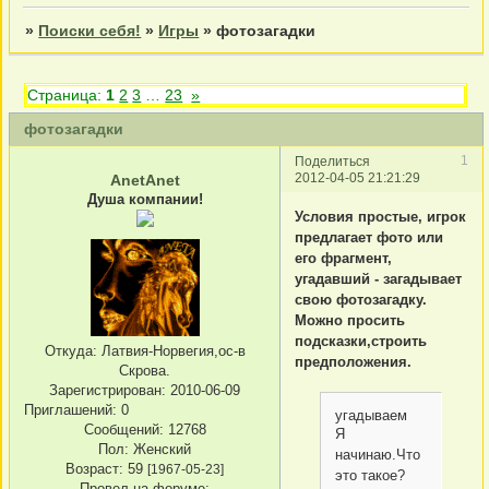
»
Поиски себя!
»
Игры
»
фотозагадки
Страница:
1
2
3
…
23
»
фотозагадки
1
Поделиться
2012-04-05 21:21:29
AnetAnet
Душа компании!
Условия простые, игрок
предлагает фото или
его фрагмент,
угадавший - загадывает
свою фотозагадку.
Можно просить
подсказки,строить
Откуда:
Латвия-Норвегия,ос-в
предположения.
Скрова.
Зарегистрирован
: 2010-06-09
Приглашений:
0
угадываем
Сообщений:
12768
Я
Пол:
Женский
начинаю.Что
Возраст:
59
[1967-05-23]
это такое?
Провел на форуме: