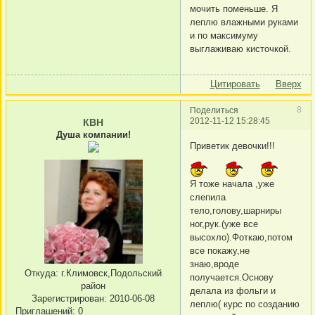
мочить поменьше. Я
леплю влажными руками
и по максимуму
выглаживаю кисточкой.
Цитировать
Вверх
8
Поделиться
2012-11-12 15:28:45
КВН
Душа компании!
Приветик девочки!!!
Я тоже начала ,уже
слепила
тело,голову,шарниры
ног,рук.(уже все
высохло).Фоткаю,потом
все покажу,не
знаю,вроде
Откуда:
г.Климовск,Подольский
получается.Основу
район
делала из фольги и
Зарегистрирован
: 2010-06-08
леплю( курс по созданию
Приглашений:
0