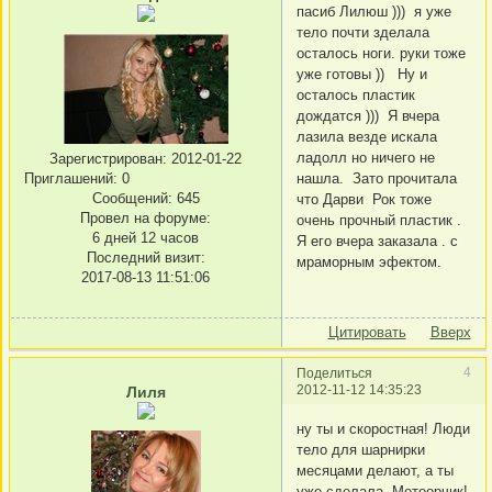
пасиб Лилюш ))) я уже
тело почти зделала
осталось ноги. руки тоже
уже готовы )) Ну и
осталось пластик
дождатся ))) Я вчера
лазила везде искала
ладолл но ничего не
Зарегистрирован
: 2012-01-22
Приглашений:
0
нашла. Зато прочитала
Сообщений:
645
что Дарви Рок тоже
Провел на форуме:
очень прочный пластик .
6 дней 12 часов
Я его вчера заказала . с
Последний визит:
мраморным эфектом.
2017-08-13 11:51:06
Цитировать
Вверх
4
Поделиться
2012-11-12 14:35:23
Лиля
ну ты и скоростная! Люди
тело для шарнирки
месяцами делают, а ты
уже сделала. Метеорчик!