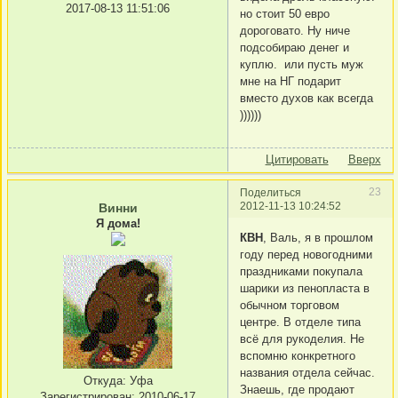
2017-08-13 11:51:06
но стоит 50 евро
дороговато. Ну ниче
подсобираю денег и
куплю. или пусть муж
мне на НГ подарит
вместо духов как всегда
))))))
Цитировать
Вверх
23
Поделиться
2012-11-13 10:24:52
Винни
Я дома!
КВН
, Валь, я в прошлом
году перед новогодними
праздниками покупала
шарики из пенопласта в
обычном торговом
центре. В отделе типа
всё для рукоделия. Не
вспомню конкретного
названия отдела сейчас.
Откуда:
Уфа
Знаешь, где продают
Зарегистрирован
: 2010-06-17