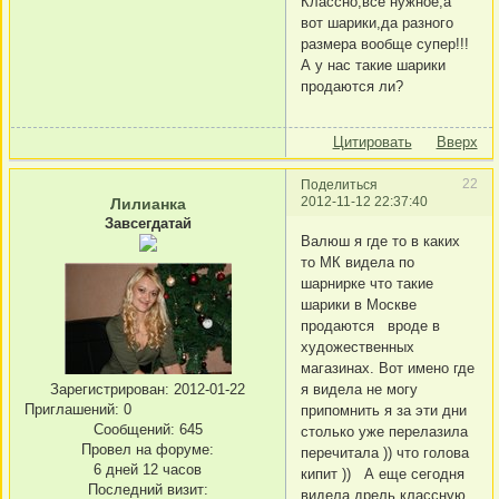
Классно,все нужное,а
вот шарики,да разного
размера вообще супер!!!
А у нас такие шарики
продаются ли?
Цитировать
Вверх
22
Поделиться
2012-11-12 22:37:40
Лилианка
Завсегдатай
Валюш я где то в каких
то МК видела по
шарнирке что такие
шарики в Москве
продаются вроде в
художественных
магазинах. Вот имено где
я видела не могу
Зарегистрирован
: 2012-01-22
Приглашений:
0
припомнить я за эти дни
Сообщений:
645
столько уже перелазила
Провел на форуме:
перечитала )) что голова
6 дней 12 часов
кипит )) А еще сегодня
Последний визит:
видела дрель классную.