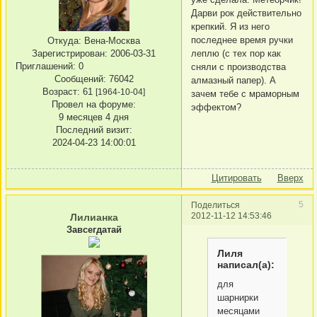
Дарви рок действительно
крепкий. Я из него
последнее время ручки
Откуда:
Вена-Москва
леплю (с тех пор как
Зарегистрирован
: 2006-03-31
Приглашений:
0
сняли с производства
Сообщений:
76042
алмазный папер). А
Возраст:
61
[1964-10-04]
зачем тебе с мраморным
Провел на форуме:
эффектом?
9 месяцев 4 дня
Последний визит:
2024-04-23 14:00:01
Цитировать
Вверх
5
Поделиться
2012-11-12 14:53:46
Лилианка
Завсегдатай
Лиля
написал(а):
для
шарнирки
месяцами