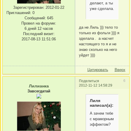
делают, а ты
Зарегистрирован
: 2012-01-22
уже сделала.
Приглашений:
0
Сообщений:
645
Провел на форуме:
да не Лиль ))) тело то
6 дней 12 часов
только из фольги )))) я
Последний визит:
зделала . а насчет
2017-08-13 11:51:06
настоящего то я и не
знаю сколько на него
уйдет ))))
Цитировать
Вверх
6
Поделиться
2012-11-12 14:58:29
Лилианка
Завсегдатай
Лиля
написал(а):
А зачем тебе
с мраморным
эффектом?