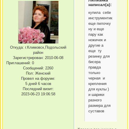
Лилианка
написал(а):
купила себе
инструментики
еще пилочку
ну и еще
пару как
ножичек и
другие а
Откуда:
г.Климовск,Подольский
еще ту
район
резинку для
Зарегистрирован
: 2010-06-08
бисера
Приглашений:
0
правда
Сообщений:
2260
только
Пол:
Женский
черная и
Провел на форуме:
5 дней 6 часов
крепления
Последний визит:
для куклы )
2023-06-23 19:06:58
и шарики
разного
размера для
суставов