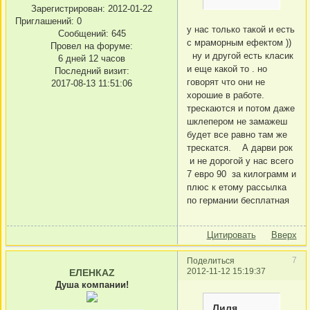
Зарегистрирован
: 2012-01-22
Приглашений:
0
у нас только такой и есть
Сообщений:
645
с мраморным ефектом ))
Провел на форуме:
ну и другой есть класик
6 дней 12 часов
и еще какой то . но
Последний визит:
говорят что они не
2017-08-13 11:51:06
хорошие в работе.
трескаются и потом даже
шклепером не замажеш
будет все равно там же
трескатся. А дарви рок
и не дорогой у нас всего
7 евро 90 за килограмм и
плюс к етому рассылка
по германии бесплатная
Цитировать
Вверх
7
Поделиться
2012-11-12 15:19:37
ЕЛЕНКАZ
Душа компании!
Лиля