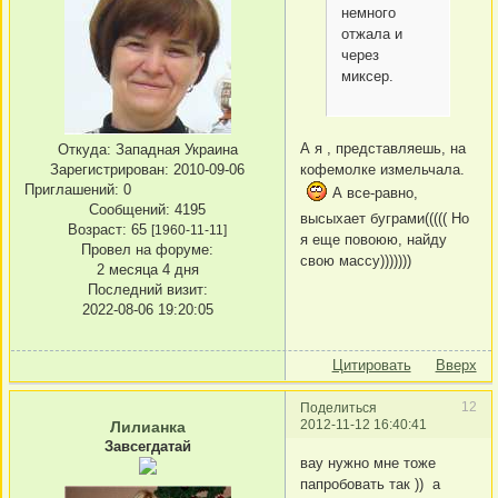
немного
отжала и
через
миксер.
А я , представляешь, на
Откуда:
Западная Украина
кофемолке измельчала.
Зарегистрирован
: 2010-09-06
Приглашений:
0
А все-равно,
Сообщений:
4195
высыхает буграми((((( Но
Возраст:
65
[1960-11-11]
я еще повоюю, найду
Провел на форуме:
свою массу)))))))
2 месяца 4 дня
Последний визит:
2022-08-06 19:20:05
Цитировать
Вверх
12
Поделиться
2012-11-12 16:40:41
Лилианка
Завсегдатай
вау нужно мне тоже
папробовать так )) а