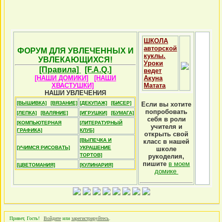
ШКОЛА
авторской
ФОРУМ ДЛЯ УВЛЕЧЕННЫХ И
куклы.
УВЛЕКАЮЩИХСЯ!
Уроки
[Правила]
[F.A.Q.]
ведет
[НАШИ ДОМИКИ]
[НАШИ
Акуна
ХВАСТУШКИ]
Матата
НАШИ УВЛЕЧЕНИЯ
[ВЫШИВКА]
[ВЯЗАНИЕ]
[ДЕКУПАЖ]
[БИСЕР]
Если вы хотите
попробовать
[ЛЕПКА]
[ВАЛЯНИЕ]
[ИГРУШКИ]
[БУМАГА]
себя в роли
[КОМПЬЮТЕРНАЯ
[ЛИТЕРАТУРНЫЙ
учителя и
ГРАФИКА]
КЛУБ]
открыть свой
[ВЫПЕЧКА И
класс в нашей
[УЧИМСЯ РИСОВАТЬ]
УКРАШЕНИЕ
школе
ТОРТОВ]
рукоделия,
пишите
в моем
[ЦВЕТОМАНИЯ]
[КУЛИНАРИЯ]
домике
Привет, Гость!
Войдите
или
зарегистрируйтесь
.