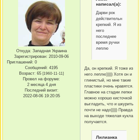
написал(а):
Дарви рок
действительно
крепкий. Я из
него
последнее
время ручки
леплю
Откуда:
Западная Украина
Зарегистрирован
: 2010-09-06
Приглашений:
0
Сообщений:
4195
Да, он крепкий. Я тоже из
Возраст:
65
[1960-11-11]
него леплю))))) Хотя он и
Провел на форуме:
глинистый, но мне такие
2 месяца 4 дня
пластики очень нравятся.
Последний визит:
Главное на стадии лепки
2022-08-06 19:20:05
можно хорошо кисточкой
выгладить, что и шкурить
почти не надо))))) Правда
на выходе тяжелая кукла
получается.
Лилианка