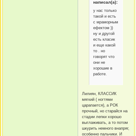
написал(а):
у нас только
такой и есть
с мраморным
ефектом ))
ну и другой
есть класик
и еще какой
то . но
говорят что
они не
хорошие в
работе.
Лилиян, КЛАССИК
мягкий ( ногтями
царапается), а РОК
прочный, но старайся на
стадии лепки хорошо
выглаживать, а то потом
шкурить немного внапряг,
особенно пальчики. И