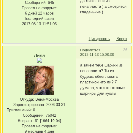
да Лиоюг они из
Сообщений:
645
пенапласта ) а смотрятся
Провел на форуме:
гладенькие )
6 дней 12 часов
Последний визит:
2017-08-13 11:51:06
Цитировать
Вверх
26
Поделиться
2012-11-13 15:08:38
Лиля
а зачем тебе шарики из
пенопласта? Ты их
будешь облепливать
пластикой что ли? Я
думала, что это готовые
шарниры для куклы
Откуда:
Вена-Москва
Зарегистрирован
: 2006-03-31
Приглашений:
0
Сообщений:
76042
Возраст:
61
[1964-10-04]
Провел на форуме:
9 месяцев 4 дня