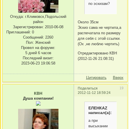
по эскизам?
Откуда:
г.Климовск,Подольский
район
Около 35см
Зарегистрирован
: 2010-06-08
Эскиз сама не чертила,а
Приглашений:
0
распечатала по размеру
Сообщений:
2260
для себя с этой ссылки.
Пол:
Женский
(Ох ,не люблю чертить)
Провел на форуме:
5 дней 6 часов
Отредактировано КВН
Последний визит:
(2012-11-26 21:08:31)
2023-06-23 19:06:58
Цитировать
Вверх
19
Поделиться
2012-11-12 18:59:24
КВН
Душа компании!
ЕЛЕНКАZ
написал(а):
а при
высыхании