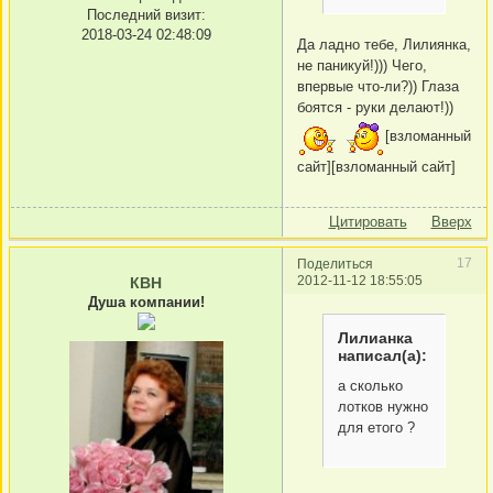
Последний визит:
2018-03-24 02:48:09
Да ладно тебе, Лилиянка,
не паникуй!))) Чего,
впервые что-ли?)) Глаза
боятся - руки делают!))
[взломанный
сайт][взломанный сайт]
Цитировать
Вверх
17
Поделиться
2012-11-12 18:55:05
КВН
Душа компании!
Лилианка
написал(а):
а сколько
лотков нужно
для етого ?