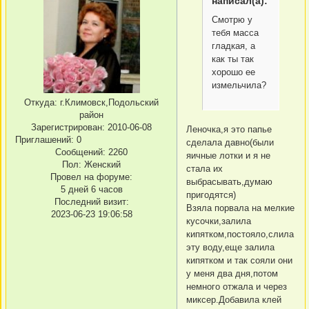
написал(а):
Смотрю у
тебя масса
гладкая, а
как ты так
хорошо ее
измельчила?
Откуда:
г.Климовск,Подольский
район
Зарегистрирован
: 2010-06-08
Леночка,я это папье
Приглашений:
0
сделала давно(были
Сообщений:
2260
яичные лотки и я не
Пол:
Женский
стала их
Провел на форуме:
выбрасывать,думаю
5 дней 6 часов
пригодятся)
Последний визит:
Взяла порвала на мелкие
2023-06-23 19:06:58
кусочки,залила
кипятком,постояло,слила
эту воду,еще залила
кипятком и так сояли они
у меня два дня,потом
немного отжала и через
миксер.Добавила клей