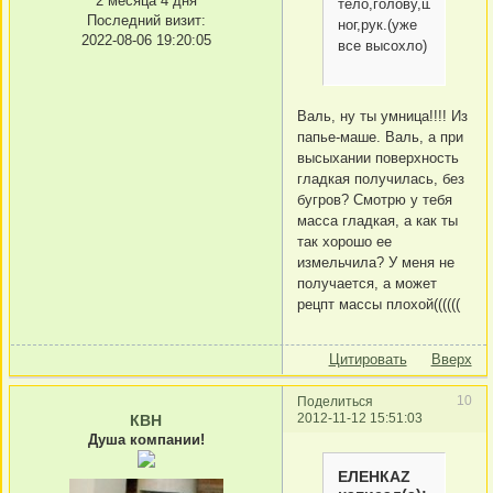
2 месяца 4 дня
тело,голову,шарниры
Последний визит:
ног,рук.(уже
2022-08-06 19:20:05
все высохло)
Валь, ну ты умница!!!! Из
папье-маше. Валь, а при
высыхании поверхность
гладкая получилась, без
бугров? Смотрю у тебя
масса гладкая, а как ты
так хорошо ее
измельчила? У меня не
получается, а может
рецпт массы плохой((((((
Цитировать
Вверх
10
Поделиться
2012-11-12 15:51:03
КВН
Душа компании!
ЕЛЕНКАZ