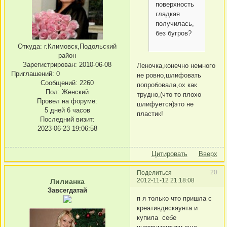
поверхность
гладкая
получилась,
без бугров?
Откуда:
г.Климовск,Подольский
район
Зарегистрирован
: 2010-06-08
Леночка,конечно немного
Приглашений:
0
не ровно,шлифовать
Сообщений:
2260
попробовала,ох как
Пол:
Женский
трудно,(что то плохо
Провел на форуме:
шлифуется)это не
5 дней 6 часов
пластик!
Последний визит:
2023-06-23 19:06:58
Цитировать
Вверх
20
Поделиться
2012-11-12 21:18:08
Лилианка
Завсегдатай
п я только что пришла с
креативдискаунта и
купила себе