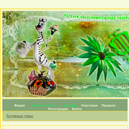
Форум
Личные топики
Награды
Участники
Правила
Регистрация
Войти
Активные темы