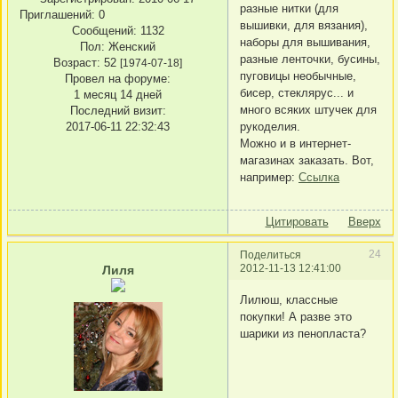
разные нитки (для
Приглашений:
0
вышивки, для вязания),
Сообщений:
1132
наборы для вышивания,
Пол:
Женский
разные ленточки, бусины,
Возраст:
52
[1974-07-18]
пуговицы необычные,
Провел на форуме:
бисер, стеклярус... и
1 месяц 14 дней
много всяких штучек для
Последний визит:
рукоделия.
2017-06-11 22:32:43
Можно и в интернет-
магазинах заказать. Вот,
например:
Ссылка
Цитировать
Вверх
24
Поделиться
2012-11-13 12:41:00
Лиля
Лилюш, классные
покупки! А разве это
шарики из пенопласта?