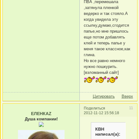
ПВА ,перемешала
,затянула пленкой
ведерко и так стояло.А
когда увидела эту
ссылку,думаю,сгодится
папье,но мне пришлось
еще потом добавлять
клей и теперь папье у
меня такое классное,как
глина.
Но все равно немного
нужно пошкурить.
[взломанный сайт]
Цитировать
Вверх
11
Поделиться
2012-11-12 15:56:18
ЕЛЕНКАZ
Душа компании!
КВН
написал(а):