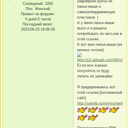
шарнирной куклы из
Сообщений:
2260
папье-маше и
Пол:
Женский
самозатвердевающих
Провел на форуме:
пластиков. )
5 дней 6 часов
А у меня папье-маше
Последний визит:
было и я решила
2023-06-23 19:06:58
попробовать из него,как в
этой ссылке.
А вот мое папье-маше:(из
яичных лотков)
Если все хорошо
получится,то буду
лепить из запекайки.
Я придерживаюсь вот
этой ссылки:[взломанный
сайт]
http://samlib.ru/m/minchenko_
Отредактировано КВН