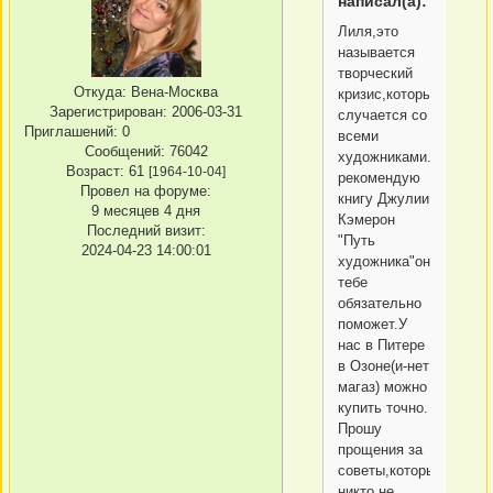
написал(а):
Лиля,это
называется
творческий
Откуда:
Вена-Москва
кризис,который
Зарегистрирован
: 2006-03-31
случается со
Приглашений:
0
всеми
Сообщений:
76042
художниками.Очень
Возраст:
61
[1964-10-04]
рекомендую
Провел на форуме:
книгу Джулии
9 месяцев 4 дня
Кэмерон
Последний визит:
"Путь
2024-04-23 14:00:01
художника"она
тебе
обязательно
поможет.У
нас в Питере
в Озоне(и-нет
магаз) можно
купить точно.
Прошу
прощения за
советы,которые
никто не