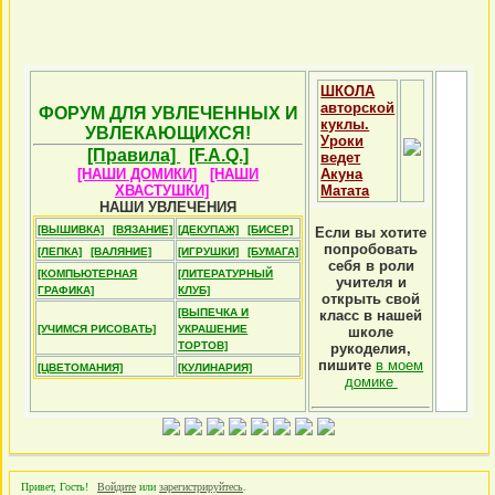
ШКОЛА
авторской
ФОРУМ ДЛЯ УВЛЕЧЕННЫХ И
куклы.
УВЛЕКАЮЩИХСЯ!
Уроки
[Правила]
[F.A.Q.]
ведет
[НАШИ ДОМИКИ]
[НАШИ
Акуна
ХВАСТУШКИ]
Матата
НАШИ УВЛЕЧЕНИЯ
[ВЫШИВКА]
[ВЯЗАНИЕ]
[ДЕКУПАЖ]
[БИСЕР]
Если вы хотите
попробовать
[ЛЕПКА]
[ВАЛЯНИЕ]
[ИГРУШКИ]
[БУМАГА]
себя в роли
[КОМПЬЮТЕРНАЯ
[ЛИТЕРАТУРНЫЙ
учителя и
ГРАФИКА]
КЛУБ]
открыть свой
[ВЫПЕЧКА И
класс в нашей
[УЧИМСЯ РИСОВАТЬ]
УКРАШЕНИЕ
школе
ТОРТОВ]
рукоделия,
пишите
в моем
[ЦВЕТОМАНИЯ]
[КУЛИНАРИЯ]
домике
Привет, Гость!
Войдите
или
зарегистрируйтесь
.