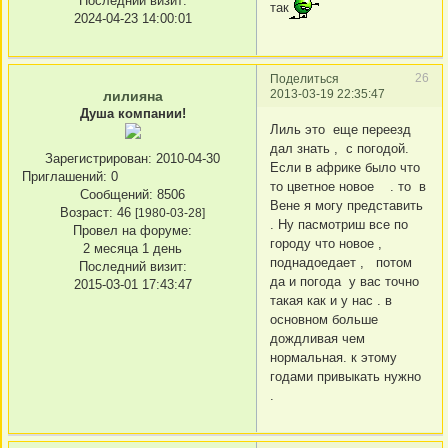
Последний визит:
так
2024-04-23 14:00:01
26
Поделиться
2013-03-19 22:35:47
лилияна
Душа компании!
Лиль это еще переезд
дал знать , с погодой.
Зарегистрирован
: 2010-04-30
Если в африке было что
Приглашений:
0
то цветное новое . то в
Сообщений:
8506
Вене я могу представить
Возраст:
46
[1980-03-28]
. Ну пасмотриш все по
Провел на форуме:
городу что новое ,
2 месяца 1 день
поднадоедает , потом
Последний визит:
да и погода у вас точно
2015-03-01 17:43:47
такая как и у нас . в
основном больше
дождливая чем
нормальная. к этому
годами привыкать нужно
.