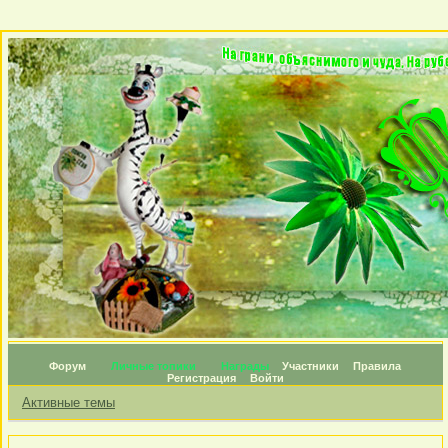
Форум
Личные топики
Награды
Участники
Правила
Регистрация
Войти
Активные темы