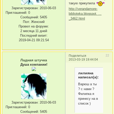
такую прикупила
Зарегистрирован
: 2010-06-03
http://verandamore-
Приглашений:
0
biblioteka.blogspot. …
Сообщений:
5405
_3462.html
Пол:
Женский
Провел на форуме:
2 месяца 11 дней
Последний визит:
2019-04-21 09:21:54
22
Поделиться
2013-03-19 19:44:04
Ладная штучка
Душа компании!
лилияна
написал(а):
Варюш а ты
? с нами ?
Филипка я
принесу на в
Зарегистрирован
: 2010-06-03
список )
Приглашений:
0
Сообщений:
5405