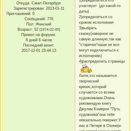
1)определиться кто
Откуда:
Санкт-Петербург
участвует (до какой-то
Зарегистрирован
: 2013-01-11
даты)
Приглашений:
0
2)определиться со
Сообщений:
776
сроком исполнения
Пол:
Женский
3)выбрать
Возраст:
52
[1974-02-05]
сказку(наверное не
Провел на форуме:
самую длинную,так как
8 дней 6 часов
"старички"наши не все
Последний визит:
могут подключиться к
2017-12-01 23:44:13
исполнению)
4)распределить страницы
Лиля,это называется
творческий
кризис,который
случается со всеми
художниками.Очень
рекомендую книгу
Джулии Кэмерон "Путь
художника"она тебе
обязательно поможет.У
нас в Питере в Озоне(и-