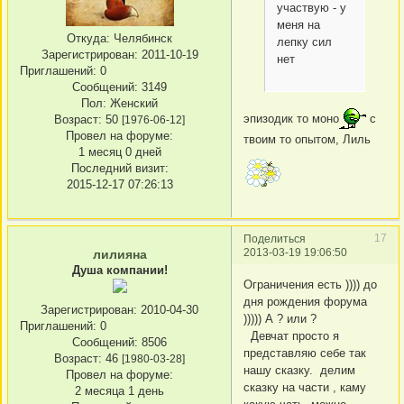
участвую - у
меня на
Откуда:
Челябинск
лепку сил
Зарегистрирован
: 2011-10-19
нет
Приглашений:
0
Сообщений:
3149
Пол:
Женский
эпизодик то моно
с
Возраст:
50
[1976-06-12]
Провел на форуме:
твоим то опытом, Лиль
1 месяц 0 дней
Последний визит:
2015-12-17 07:26:13
17
Поделиться
2013-03-19 19:06:50
лилияна
Душа компании!
Ограничения есть )))) до
дня рождения форума
Зарегистрирован
: 2010-04-30
))))) А ? или ?
Приглашений:
0
Девчат просто я
Сообщений:
8506
представляю себе так
Возраст:
46
[1980-03-28]
нашу сказку. делим
Провел на форуме:
сказку на части , каму
2 месяца 1 день