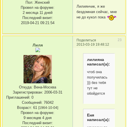
Пол:
Женский
Лилиянчик, я же
Провел на форуме:
бездомная сейчас, мне
2 месяца 11 дней
не до кукол пока
Последний визит:
2019-04-21 09:21:54
23
Поделиться
2013-03-19 19:48:12
Лиля
лилияна
написал(а):
чтоб она
получилась
))) без тебя
Откуда:
Вена-Москва
тут не
Зарегистрирован
: 2006-03-31
обойдется
Приглашений:
0
Сообщений:
76042
Возраст:
61
[1964-10-04]
Провел на форуме:
Еня
9 месяцев 4 дня
написал(а):
Последний визит: