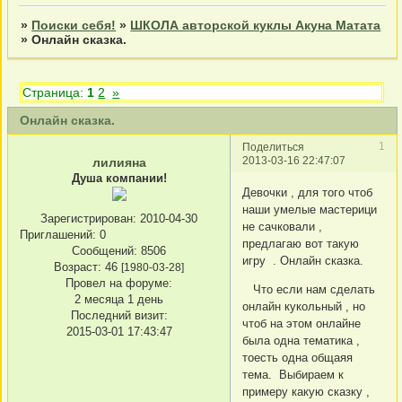
»
Поиски себя!
»
ШКОЛА авторской куклы Акуна Матата
»
Онлайн сказка.
Страница:
1
2
»
Онлайн сказка.
1
Поделиться
2013-03-16 22:47:07
лилияна
Душа компании!
Девочки , для того чтоб
наши умелые мастерици
Зарегистрирован
: 2010-04-30
не сачковали ,
Приглашений:
0
предлагаю вот такую
Сообщений:
8506
игру . Онлайн сказка.
Возраст:
46
[1980-03-28]
Провел на форуме:
Что если нам сделать
2 месяца 1 день
онлайн кукольный , но
Последний визит:
чтоб на этом онлайне
2015-03-01 17:43:47
была одна тематика ,
тоесть одна общаяя
тема. Выбираем к
примеру какую сказку ,