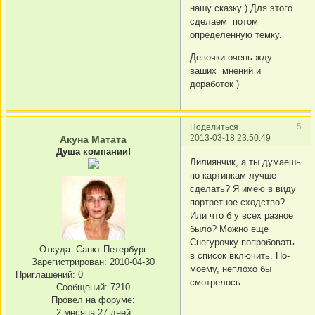
нашу сказку ) Для этого
сделаем потом
определенную темку.
Девочки очень жду
ваших мнений и
доработок )
5
Поделиться
2013-03-18 23:50:49
Акуна Матата
Душа компании!
Лилиянчик, а ты думаешь
по картинкам лучше
сделать? Я имею в виду
портретное сходство?
Или что б у всех разное
было? Можно еще
Снегурочку попробовать
Откуда:
Санкт-Петербург
в список включить. По-
Зарегистрирован
: 2010-04-30
моему, неплохо бы
Приглашений:
0
смотрелось.
Сообщений:
7210
Провел на форуме:
2 месяца 27 дней