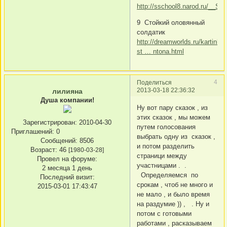
http://sschool8.narod.ru/__Spir
9 Стойкий оловянный
солдатик
http://dreamworlds.ru/kartinki/
st … ntona.html
4
Поделиться
2013-03-18 22:36:32
лилияна
Душа компании!
Ну вот пару сказок , из
этих сказок , мы можем
Зарегистрирован
: 2010-04-30
путем голосования
Приглашений:
0
выбрать одну из сказок ,
Сообщений:
8506
и потом разделить
Возраст:
46
[1980-03-28]
страници между
Провел на форуме:
участницами . .
2 месяца 1 день
Определяемся по
Последний визит:
срокам , чтоб не много и
2015-03-01 17:43:47
не мало , и было время
на раздумие )) , . Ну и
потом с готовыми
работами , расказываем