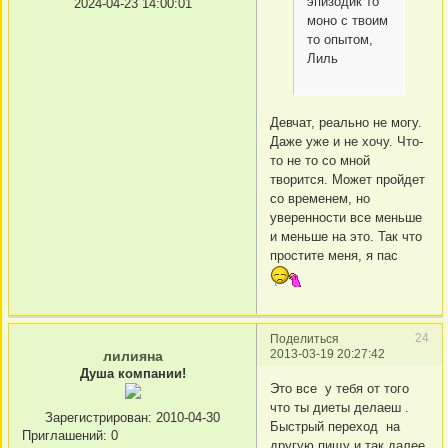
эпизодик то
2024-04-23 14:00:01
моно с твоим
то опытом,
Лиль
Девчат, реально не могу.
Даже уже и не хочу. Что-
то не то со мной
творится. Может пройдет
со временем, но
уверенности все меньше
и меньше на это. Так что
простите меня, я пас
24
Поделиться
2013-03-19 20:27:42
лилияна
Душа компании!
Это все у тебя от того
что ты диеты делаеш .
Зарегистрирован
: 2010-04-30
Быстрый переход на
Приглашений:
0
другую пищу и так далее