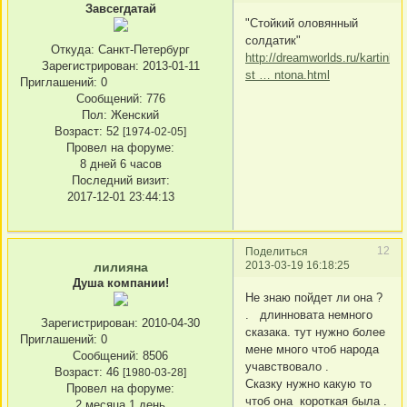
Завсегдатай
"Стойкий оловянный
солдатик"
Откуда:
Санкт-Петербург
http://dreamworlds.ru/kartinki/
Зарегистрирован
: 2013-01-11
st … ntona.html
Приглашений:
0
Сообщений:
776
Пол:
Женский
Возраст:
52
[1974-02-05]
Провел на форуме:
8 дней 6 часов
Последний визит:
2017-12-01 23:44:13
12
Поделиться
2013-03-19 16:18:25
лилияна
Душа компании!
Не знаю пойдет ли она ?
. длинновата немного
Зарегистрирован
: 2010-04-30
сказака. тут нужно более
Приглашений:
0
мене много чтоб народа
Сообщений:
8506
учавствовало .
Возраст:
46
[1980-03-28]
Сказку нужно какую то
Провел на форуме:
чтоб она короткая была .
2 месяца 1 день