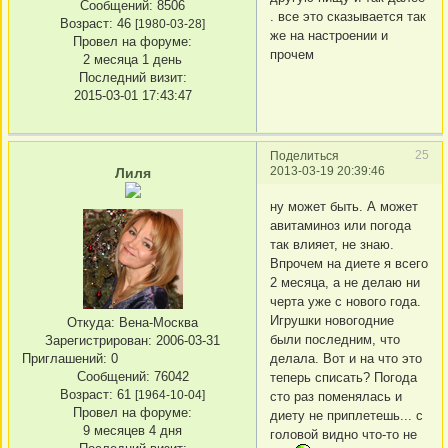
Сообщений:
8506
. все это сказывается так
Возраст:
46
[1980-03-28]
же на настроении и
Провел на форуме:
прочем
2 месяца 1 день
Последний визит:
2015-03-01 17:43:47
25
Поделиться
2013-03-19 20:39:46
Лиля
ну может быть. А может
авитаминоз или погода
так влияет, не знаю.
Впрочем на диете я всего
2 месяца, а не делаю ни
черта уже с нового года.
Игрушки новогодние
Откуда:
Вена-Москва
были последним, что
Зарегистрирован
: 2006-03-31
Приглашений:
0
делала. Вот и на что это
Сообщений:
76042
теперь списать? Погода
Возраст:
61
[1964-10-04]
сто раз поменялась и
Провел на форуме:
диету не приплетешь... с
9 месяцев 4 дня
головой видно что-то не