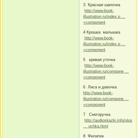
3 Красная шапочка
http://www.book-
illustration.ru/index.p …
=component
4 Крошка малышка
http://www.book-
illustration.ru/index.p …
=component
5 кривая уточка
http://www.book-
illustration.ru/compone …
=component
6 Лиса и девочка
http://www.book-
illustration.ru/compone …
=component
7 Снегоручка
http://audioskazki.info/skazki
… ochka.html
8 Филипок