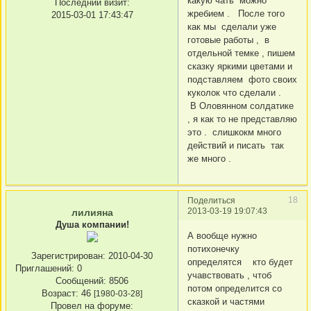
какую чать можно
Последний визит:
жребием . После того
2015-03-01 17:43:47
как мы сделали уже
готовые работы , в
отдельной темке , пишем
сказку яркими цветами и
подставляем фото своих
куколок что сделали .
В Оловянном солдатике
, я как то не представляю
это . слишкокм много
действий и писать так
же много .
18
Поделиться
2013-03-19 19:07:43
лилияна
Душа компании!
А вообще нужно
потихонечку
Зарегистрирован
: 2010-04-30
определятся кто будет
Приглашений:
0
учавствовать , чтоб
Сообщений:
8506
потом определится со
Возраст:
46
[1980-03-28]
сказкой и частями
Провел на форуме: