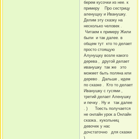
берем кусочки из нее. к
примеру Про сестрицу
аленущку и Иванушку.
Делим эту сказку на
несколько человек .
Читаем к примеру Жили
были и так далее. в
общем тут кто то делает
просто стоящую
Алунущку возле какого
дерева , другой делает
иванушку так же это
можмет быть поляна или
дерево . Дальше , идем
по сказке . Кто то делает
Иванушку с гусями ,
третий делает Аленушку
и печку . Ну и так далее
. ) Тоесть получается
не онлайн урок а Онлайн
сказка.. кукольниц
девочек у нас
дочстаточно для сказки
)