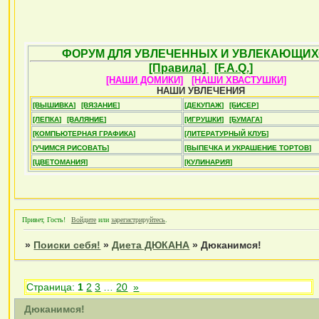
ФОРУМ ДЛЯ УВЛЕЧЕННЫХ И УВЛЕКАЮЩИХ
[Правила]
[F.A.Q.]
[НАШИ ДОМИКИ]
[НАШИ ХВАСТУШКИ]
НАШИ УВЛЕЧЕНИЯ
[ВЫШИВКА]
[ВЯЗАНИЕ]
[ДЕКУПАЖ]
[БИСЕР]
[ЛЕПКА]
[ВАЛЯНИЕ]
[ИГРУШКИ]
[БУМАГА]
[КОМПЬЮТЕРНАЯ ГРАФИКА]
[ЛИТЕРАТУРНЫЙ КЛУБ]
[УЧИМСЯ РИСОВАТЬ]
[ВЫПЕЧКА И УКРАШЕНИЕ ТОРТОВ]
[ЦВЕТОМАНИЯ]
[КУЛИНАРИЯ]
Привет, Гость!
Войдите
или
зарегистрируйтесь
.
»
Поиски себя!
»
Диета ДЮКАНА
»
Дюканимся!
Страница:
1
2
3
…
20
»
Дюканимся!