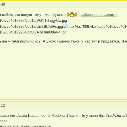
:49
а изболтали целую тему - молодчинки
-
собираюсь с силами
кие у тебя получились! А уксус именно такой у нас тут и продается. Я ег
:12
 названию :Aceto Balsamico di Modena ,Италия.Но у меня без
Tradizional
рава.
ами постов ранее показывала.