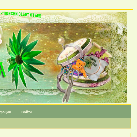
трация
Войти