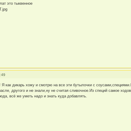
лат это тыквенное
:49
! Я как дикарь хожу и смотрю на все эти бутылочки с соусами,специями.
сле, другого и не знали,ну не считая сливочное.Из специй самое ходово
юда, всё же уметь надо и знать куда добавлять.