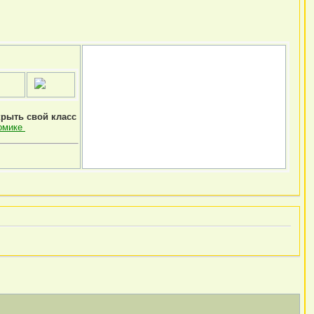
крыть свой класс
омике