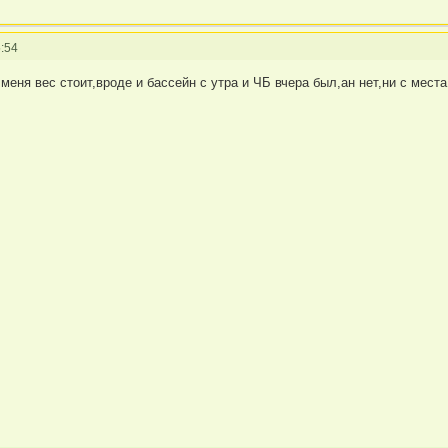
:54
еня вес стоит,вроде и бассейн с утра и ЧБ вчера был,ан нет,ни с места