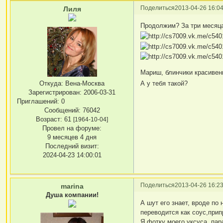
Поделиться
2013-04-26 16:04
Лиля
Продолжим? За три месяц
Мариш, блинчики красивень
Откуда:
Вена-Москва
А у тебя такой?
Зарегистрирован
: 2006-03-31
Приглашений:
0
Сообщений:
76042
Возраст:
61
[1964-10-04]
Провел на форуме:
9 месяцев 4 дня
Последний визит:
2024-04-23 14:00:01
Поделиться
2013-04-26 16:23
marina
Душа компании!
А шут его знает, вроде по
переводится как соус,прип
Я фотку моего уксуса пар