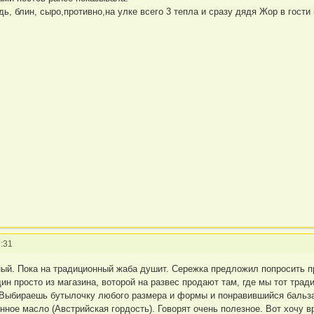
дь, блин, сыро,противно,на улке всего 3 тепла и сразу дядя Жор в гост
:31
ый. Пока на традиционный жаба душит. Сережка предложил попросить пр
ин просто из магазина, воторой на развес продают там, где мы тот трад
 Выбираешь бутылочку любого размера и формы и понравившийся бальзами
нное масло (Австрийская гордость). Говорят очень полезное. Вот хочу 