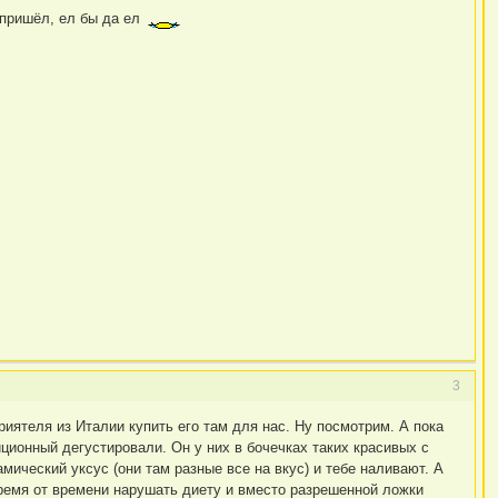
и пришёл, ел бы да ел
3
иятеля из Италии купить его там для нас. Ну посмотрим. А пока
иционный дегустировали. Он у них в бочечках таких красивых с
ческий уксус (они там разные все на вкус) и тебе наливают. А
время от времени нарушать диету и вместо разрешенной ложки