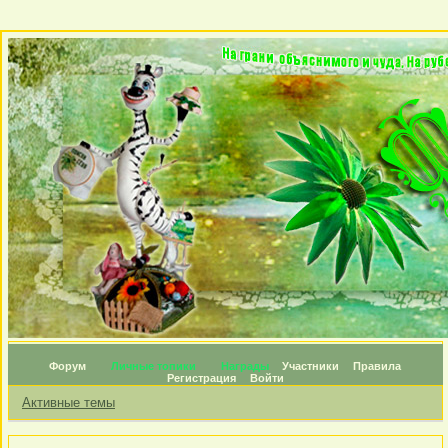
Форум
Личные топики
Награды
Участники
Правила
Регистрация
Войти
Активные темы