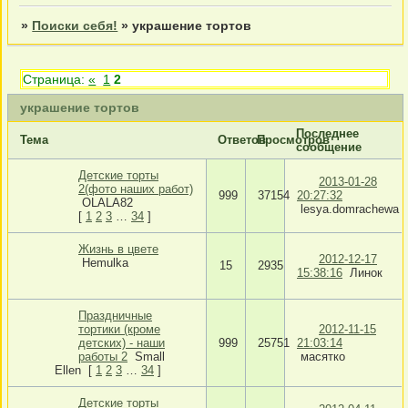
»
Поиски себя!
»
украшение тортов
Страница:
«
1
2
украшение тортов
Последнее
Тема
Ответов
Просмотров
сообщение
Детские торты
2013-01-28
2(фото наших работ)
999
37154
20:27:32
OLALA82
lesya.domrachewa
[
1
2
3
…
34
]
Жизнь в цвете
2012-12-17
Hemulka
15
2935
15:38:16
Линок
Праздничные
тортики (кроме
2012-11-15
детских) - наши
999
25751
21:03:14
работы 2
Small
масятко
Ellen
[
1
2
3
…
34
]
Детские торты