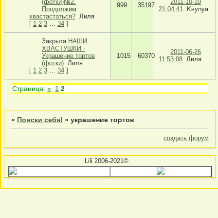
(фотки)№2.
2011-10-10
999
35197
Продолжим
21:04:41
Ksynya
хвастастаться?
Лиля
[
1
2
3
…
34
]
Закрыта
НАШИ
ХВАСТУШКИ -
2011-06-26
Украшение тортов
1015
60370
11:53:08
Лиля
(фотки)
Лиля
[
1
2
3
…
34
]
Страница:
«
1
2
»
Поиски себя!
»
украшение тортов
создать форум
Lili 2006-2021©