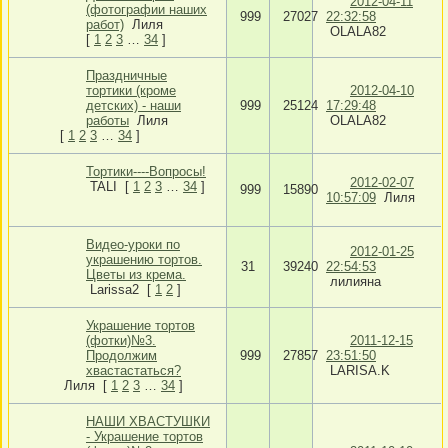
2012-04-11
(фотографии наших
999
27027
22:32:58
работ)
Лиля
OLALA82
[
1
2
3
…
34
]
Праздничные
тортики (кроме
2012-04-10
детских) - наши
999
25124
17:29:48
работы
Лиля
OLALA82
[
1
2
3
…
34
]
Тортики----Вопросы!
2012-02-07
TALI
[
1
2
3
…
34
]
999
15890
10:57:09
Лиля
Видео-уроки по
2012-01-25
украшению тортов.
31
39240
22:54:53
Цветы из крема.
лилияна
Larissa2
[
1
2
]
Украшение тортов
(фотки)№3.
2011-12-15
Продолжим
999
27857
23:51:50
хвастастаться?
LARISA.K
Лиля
[
1
2
3
…
34
]
НАШИ ХВАСТУШКИ
- Украшение тортов