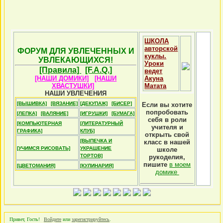
ШКОЛА
авторской
ФОРУМ ДЛЯ УВЛЕЧЕННЫХ И
куклы.
УВЛЕКАЮЩИХСЯ!
Уроки
[Правила]
[F.A.Q.]
ведет
[НАШИ ДОМИКИ]
[НАШИ
Акуна
ХВАСТУШКИ]
Матата
НАШИ УВЛЕЧЕНИЯ
[ВЫШИВКА]
[ВЯЗАНИЕ]
[ДЕКУПАЖ]
[БИСЕР]
Если вы хотите
попробовать
[ЛЕПКА]
[ВАЛЯНИЕ]
[ИГРУШКИ]
[БУМАГА]
себя в роли
[КОМПЬЮТЕРНАЯ
[ЛИТЕРАТУРНЫЙ
учителя и
ГРАФИКА]
КЛУБ]
открыть свой
[ВЫПЕЧКА И
класс в нашей
[УЧИМСЯ РИСОВАТЬ]
УКРАШЕНИЕ
школе
ТОРТОВ]
рукоделия,
пишите
в моем
[ЦВЕТОМАНИЯ]
[КУЛИНАРИЯ]
домике
Привет, Гость!
Войдите
или
зарегистрируйтесь
.