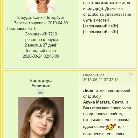
при этом жестко хихикая
и флудя))). Девчонки,
спасибо за удовольствие
Откуда:
Санкт-Петербург
быть вместе!!
Зарегистрирован
: 2010-04-30
[взломанный сайт]
Приглашений:
0
[взломанный сайт]
Сообщений:
7210
Провел на форуме:
2 месяца 27 дней
Последний визит:
2018-03-24 02:48:09
12
Поделиться
2013-06-21 07:32:15
kasiopeya
Участник
Лиля
, отличная галерея!
спасибо))
Акуна Матата
, Света, и
Вам огромное спасибо за
проделанную работу,
стольких человек разом
вдохновили
я, к
сожалению, со своим