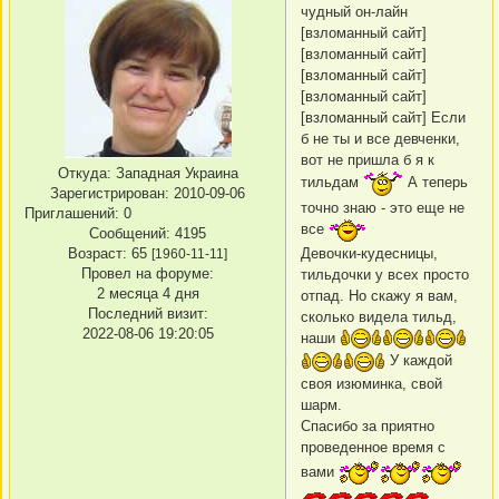
чудный он-лайн
[взломанный сайт]
[взломанный сайт]
[взломанный сайт]
[взломанный сайт]
[взломанный сайт] Если
б не ты и все девченки,
вот не пришла б я к
Откуда:
Западная Украина
тильдам
А теперь
Зарегистрирован
: 2010-09-06
точно знаю - это еще не
Приглашений:
0
все
Сообщений:
4195
Девочки-кудесницы,
Возраст:
65
[1960-11-11]
Провел на форуме:
тильдочки у всех просто
2 месяца 4 дня
отпад. Но скажу я вам,
Последний визит:
сколько видела тильд,
2022-08-06 19:20:05
наши
У каждой
своя изюминка, свой
шарм.
Спасибо за приятно
проведенное время с
вами