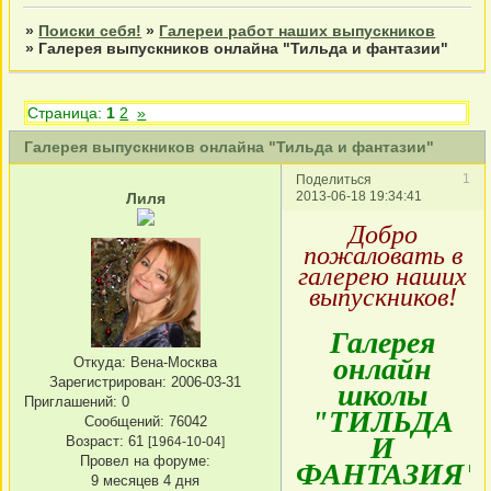
»
Поиски себя!
»
Галереи работ наших выпускников
»
Галерея выпускников онлайна "Тильда и фантазии"
Страница:
1
2
»
Галерея выпускников онлайна "Тильда и фантазии"
1
Поделиться
2013-06-18 19:34:41
Лиля
Добро
пожаловать в
галерею наших
выпускников!
Галерея
онлайн
Откуда:
Вена-Москва
Зарегистрирован
: 2006-03-31
школы
Приглашений:
0
"ТИЛЬДА
Сообщений:
76042
И
Возраст:
61
[1964-10-04]
Провел на форуме:
ФАНТАЗИЯ"
9 месяцев 4 дня