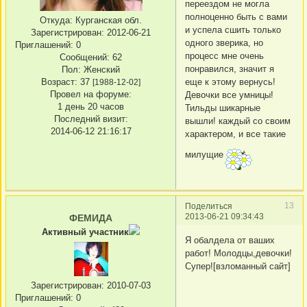
переездом не могла
полноценно быть с вами
Откуда:
Курганская обл.
и успела сшить только
Зарегистрирован
: 2012-06-21
одного зверика, но
Приглашений:
0
процесс мне очень
Сообщений:
62
понравился, значит я
Пол:
Женский
Возраст:
37
еще к этому вернусь!
[1988-12-02]
Провел на форуме:
Девочки все умницы!
1 день 20 часов
Тильды шикарные
Последний визит:
вышли! каждый со своим
2014-06-12 21:16:17
характером, и все такие
милущие
13
Поделиться
2013-06-21 09:34:43
ФЕМИДА
Активный участник
Я обалдела от ваших
работ! Молодцы,девочки!
Супер![взломанный сайт]
Зарегистрирован
: 2010-07-03
Приглашений:
0