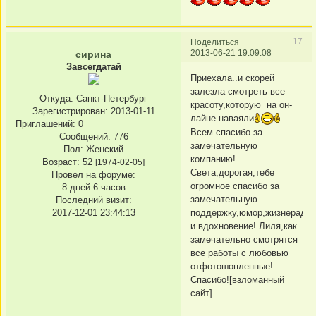
17
Поделиться
2013-06-21 19:09:08
сирина
Завсегдатай
Приехала..и скорей
залезла смотреть все
Откуда:
Санкт-Петербург
красоту,которую на он-
Зарегистрирован
: 2013-01-11
лайне наваяли
Приглашений:
0
Всем спасибо за
Сообщений:
776
замечательную
Пол:
Женский
компанию!
Возраст:
52
[1974-02-05]
Света,дорогая,тебе
Провел на форуме:
огромное спасибо за
8 дней 6 часов
замечательную
Последний визит:
2017-12-01 23:44:13
поддержку,юмор,жизнерадос
и вдохновение! Лиля,как
замечательно смотрятся
все работы с любовью
отфотошопленные!
Спасибо![взломанный
сайт]