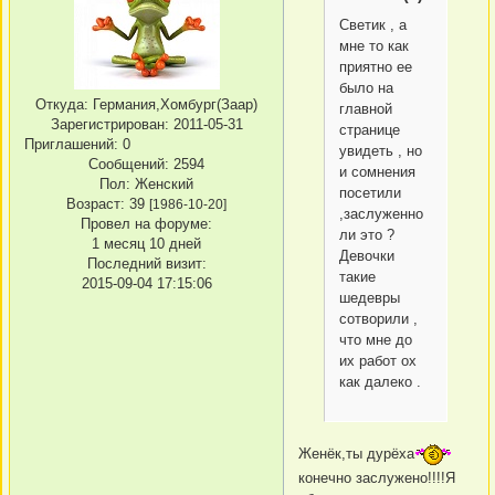
Светик , а
мне то как
приятно ее
было на
Откуда:
Германия,Хомбург(Заар)
главной
Зарегистрирован
: 2011-05-31
странице
Приглашений:
0
увидеть , но
Сообщений:
2594
и сомнения
Пол:
Женский
посетили
Возраст:
39
[1986-10-20]
,заслуженно
Провел на форуме:
ли это ?
1 месяц 10 дней
Девочки
Последний визит:
такие
2015-09-04 17:15:06
шедевры
сотворили ,
что мне до
их работ ох
как далеко .
Женёк,ты дурёха
конечно заслужено!!!!Я