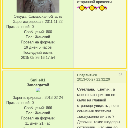
старинной прически
Откуда:
Самарская область
Зарегистрирован
: 2011-11-22
Приглашений:
0
Сообщений:
800
Пол:
Женский
Провел на форуме:
19 дней 5 часов
Последний визит:
2015-05-26 16:17:54
25
Поделиться
2013-06-27 22:32:20
Smile01
Завсегдатай
Сvетлана
, Светик , а
мне то как приятно ее
Зарегистрирован
: 2013-02-24
было на главной
Приглашений:
0
странице увидеть , но и
Сообщений:
866
сомнения посетили
Пол:
Женский
,заслуженно ли это ?
Провел на форуме:
Девочки такие шедевры
11 дней 21 час
сотворили , что мне до