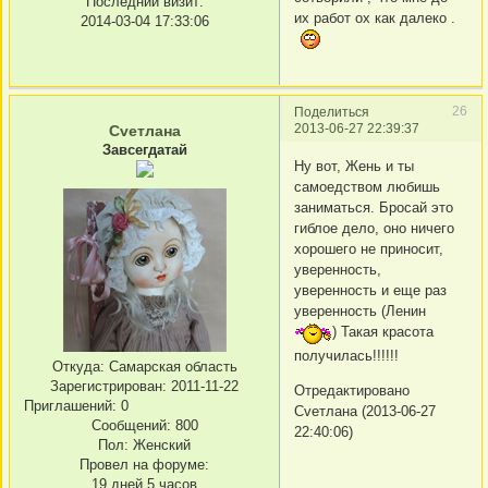
Последний визит:
их работ ох как далеко .
2014-03-04 17:33:06
26
Поделиться
2013-06-27 22:39:37
Сvетлана
Завсегдатай
Ну вот, Жень и ты
самоедством любишь
заниматься. Бросай это
гиблое дело, оно ничего
хорошего не приносит,
уверенность,
уверенность и еще раз
уверенность (Ленин
) Такая красота
получилась!!!!!!
Откуда:
Самарская область
Зарегистрирован
: 2011-11-22
Отредактировано
Приглашений:
0
Сvетлана (2013-06-27
Сообщений:
800
22:40:06)
Пол:
Женский
Провел на форуме:
19 дней 5 часов