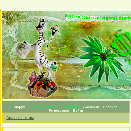
Форум
Личные топики
Награды
Участники
Правила
Регистрация
Войти
Активные темы