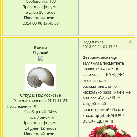
Сообщений:
439
Провел на форуме:
5 дней 10 часов
Последний визит:
2014-09-09 17:43:58
14
Поделиться
2013-06-21 09:47:28
Ксюта
Я дома!
Девицы-красавицы,
заглянула посмотреть
ваших тильдочек и
зависла...... КАЖДУЮ
открывала и
рассматривала по
несколько раз!!! Какие же
Откуда:
Подмосковье
они все чУдные!!!! У
Зарегистрирован
: 2011-11-29
каждой свой
Приглашений:
0
неповторимый образ и
Сообщений:
1465
характер.))) БРАВО!!!!
Пол:
Женский
ВОСХИЩЕНА!!!!
Провел на форуме:
14 дней 12 часов
Последний визит: