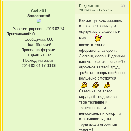
23
Поделиться
2013-06-25 17:22:52
Smile01
Завсегдатай
Как же тут красиииииво,
открыла страничку и
Зарегистрирован
: 2013-02-24
окунулась в сказочный
Приглашений:
0
мир ....
Сообщений:
866
Пол:
Женский
восхитительно
Провел на форуме:
оформлена галерея ,
11 дней 21 час
Люлюш, славный добрый
Последний визит:
наш человечек , спасибо
2014-03-04 17:33:06
огромное за твой труд,
работы теперь особенно
волшебно смотрятся .
Светочка ,от всего
сердца благодарю за
твое терпение и
тактичность , и
неиссякаемый юмор , и
отзывчивость , ты
трудяжка и огромный
талант !