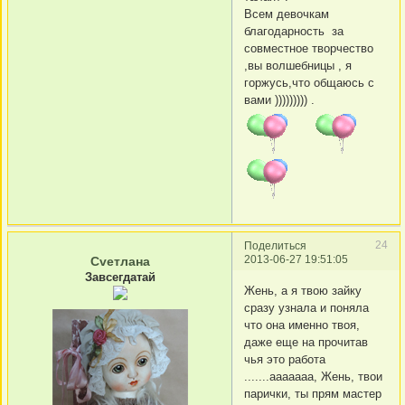
Всем девочкам
благодарность за
совместное творчество
,вы волшебницы , я
горжусь,что общаюсь с
вами ))))))))) .
24
Поделиться
2013-06-27 19:51:05
Сvетлана
Завсегдатай
Жень, а я твою зайку
сразу узнала и поняла
что она именно твоя,
даже еще на прочитав
чья это работа
.......ааааааа, Жень, твои
парички, ты прям мастер