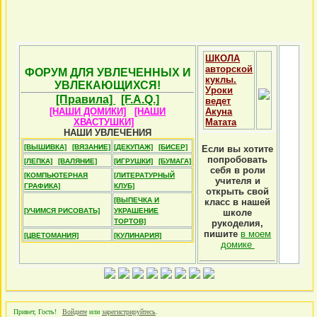
ШКОЛА
авторской
ФОРУМ ДЛЯ УВЛЕЧЕННЫХ И
куклы.
УВЛЕКАЮЩИХСЯ!
Уроки
[Правила]
[F.A.Q.]
ведет
[НАШИ ДОМИКИ]
[НАШИ
Акуна
ХВАСТУШКИ]
Матата
НАШИ УВЛЕЧЕНИЯ
[ВЫШИВКА]
[ВЯЗАНИЕ]
[ДЕКУПАЖ]
[БИСЕР]
Если вы хотите
попробовать
[ЛЕПКА]
[ВАЛЯНИЕ]
[ИГРУШКИ]
[БУМАГА]
себя в роли
[КОМПЬЮТЕРНАЯ
[ЛИТЕРАТУРНЫЙ
учителя и
ГРАФИКА]
КЛУБ]
открыть свой
[ВЫПЕЧКА И
класс в нашей
[УЧИМСЯ РИСОВАТЬ]
УКРАШЕНИЕ
школе
ТОРТОВ]
рукоделия,
пишите
в моем
[ЦВЕТОМАНИЯ]
[КУЛИНАРИЯ]
домике
Привет, Гость!
Войдите
или
зарегистрируйтесь
.