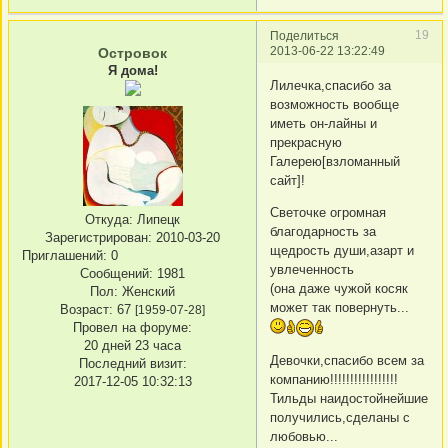
19
Поделиться
2013-06-22 13:22:49
Островок
Я дома!
Лилечка,спасибо за
возможность вообще
иметь он-лайны и
прекрасную
Галерею[взломанный
сайт]!
Светочке огромная
Откуда:
Липецк
благодарность за
Зарегистрирован
: 2010-03-20
щедрость души,азарт и
Приглашений:
0
увлеченность
Сообщений:
1981
(она даже чужой косяк
Пол:
Женский
может так повернуть...
Возраст:
67
[1959-07-28]
Провел на форуме:
20 дней 23 часа
Девочки,спасибо всем за
Последний визит:
компанию!!!!!!!!!!!!!!!!!
2017-12-05 10:32:13
Тильды наидостойнейшие
получились,сделаны с
любовью...