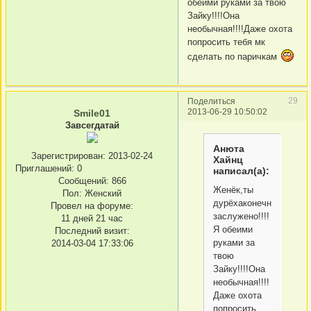
обеими руками за твою
Зайку!!!!Она
необычная!!!!Даже охота
попросить тебя мк
сделать по паричкам
29
Поделиться
2013-06-29 10:50:02
Smile01
Завсегдатай
Анюта
Зарегистрирован
: 2013-02-24
Хайнц
Приглашений:
0
написал(а):
Сообщений:
866
Женёк,ты
Пол:
Женский
дурёхаконечно
Провел на форуме:
заслужено!!!!
11 дней 21 час
Я обеими
Последний визит:
руками за
2014-03-04 17:33:06
твою
Зайку!!!!Она
необычная!!!!
Даже охота
попросить