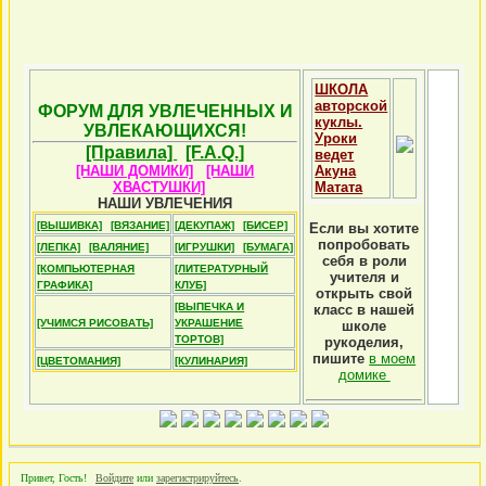
ШКОЛА
авторской
ФОРУМ ДЛЯ УВЛЕЧЕННЫХ И
куклы.
УВЛЕКАЮЩИХСЯ!
Уроки
[Правила]
[F.A.Q.]
ведет
[НАШИ ДОМИКИ]
[НАШИ
Акуна
ХВАСТУШКИ]
Матата
НАШИ УВЛЕЧЕНИЯ
[ВЫШИВКА]
[ВЯЗАНИЕ]
[ДЕКУПАЖ]
[БИСЕР]
Если вы хотите
попробовать
[ЛЕПКА]
[ВАЛЯНИЕ]
[ИГРУШКИ]
[БУМАГА]
себя в роли
[КОМПЬЮТЕРНАЯ
[ЛИТЕРАТУРНЫЙ
учителя и
ГРАФИКА]
КЛУБ]
открыть свой
[ВЫПЕЧКА И
класс в нашей
[УЧИМСЯ РИСОВАТЬ]
УКРАШЕНИЕ
школе
ТОРТОВ]
рукоделия,
пишите
в моем
[ЦВЕТОМАНИЯ]
[КУЛИНАРИЯ]
домике
Привет, Гость!
Войдите
или
зарегистрируйтесь
.