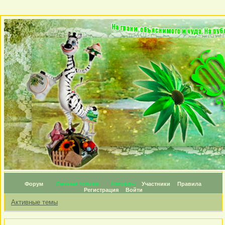
Форум
Личные топики
Награды
Участники
Правила
Регистрация
Войти
Активные темы