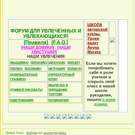
ШКОЛА
авторской
ФОРУМ ДЛЯ УВЛЕЧЕННЫХ И
куклы.
УВЛЕКАЮЩИХСЯ!
Уроки
[Правила]
[F.A.Q.]
ведет
[НАШИ ДОМИКИ]
[НАШИ
Акуна
ХВАСТУШКИ]
Матата
НАШИ УВЛЕЧЕНИЯ
[ВЫШИВКА]
[ВЯЗАНИЕ]
[ДЕКУПАЖ]
[БИСЕР]
Если вы хотите
попробовать
[ЛЕПКА]
[ВАЛЯНИЕ]
[ИГРУШКИ]
[БУМАГА]
себя в роли
[КОМПЬЮТЕРНАЯ
[ЛИТЕРАТУРНЫЙ
учителя и
ГРАФИКА]
КЛУБ]
открыть свой
[ВЫПЕЧКА И
класс в нашей
[УЧИМСЯ РИСОВАТЬ]
УКРАШЕНИЕ
школе
ТОРТОВ]
рукоделия,
пишите
в моем
[ЦВЕТОМАНИЯ]
[КУЛИНАРИЯ]
домике
Привет, Гость!
Войдите
или
зарегистрируйтесь
.