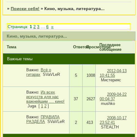
»
Поиски себя!
»
Кино, музыка, литература...
Страница:
1
2
3
…
6
»
Кино, музыка, литература...
Последнее
Тема
Ответов
Просмотров
сообщение
Важные темы
Важно:
Всё о
2012-04-13
гитарах
SVaVLeR
5
1008
10:41:55
Мистерияс
Важно:
Из всех
2009-04-22
искусств для нас
37
2627
00:04:37
важнейшим .... кино!
mushko
Juga
[
1
2
]
Важно:
ПРАВИЛА
2008-10-17
РАЗДЕЛА
SVaVLeR
2
413
23:52:41
STEALTH