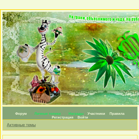
Форум
Личные топики
Награды
Участники
Правила
Регистрация
Войти
Активные темы