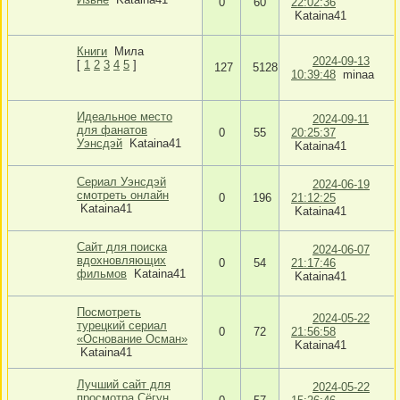
0
60
22:02:36
Kataina41
Книги
Мила
2024-09-13
[
1
2
3
4
5
]
127
5128
10:39:48
minaa
Идеальное место
2024-09-11
для фанатов
0
55
20:25:37
Уэнсдэй
Kataina41
Kataina41
Сериал Уэнсдэй
2024-06-19
смотреть онлайн
0
196
21:12:25
Kataina41
Kataina41
Сайт для поиска
2024-06-07
вдохновляющих
0
54
21:17:46
фильмов
Kataina41
Kataina41
Посмотреть
2024-05-22
турецкий сериал
0
72
21:56:58
«Основание Осман»
Kataina41
Kataina41
Лучший сайт для
2024-05-22
просмотра Сёгун