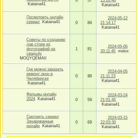
0
57
15:26:46
Kataina41
Kataina41
Посмотреть онлайн
2024-05-12
сериал
Kataina41
0
84
21:14:17
Kataina41
Советы по созданию
лав стори из
2024-05-06
фотографий на
1
81
20:11:45
mekix
свадьбу
MOQYQEMAII
Где можно заказать
2024-04-05
ремонт окон в
0
98
21:11:23
Челябинске
Kataina41
Kataina41
Фильмы онлайн
2024-03-24
2024
Kataina41
0
59
21:01:45
Kataina41
Смотреть сериал
2024-03-15
Зачарованные
0
69
22:03:30
онлайн
Kataina41
Kataina41