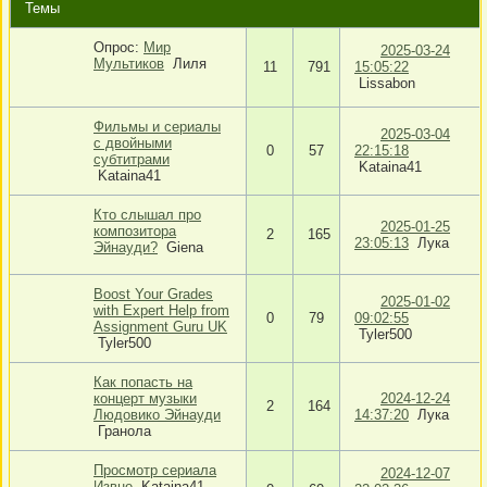
Темы
Опрос:
Мир
2025-03-24
Мультиков
Лиля
11
791
15:05:22
Lissabon
Фильмы и сериалы
2025-03-04
с двойными
0
57
22:15:18
субтитрами
Kataina41
Kataina41
Кто слышал про
2025-01-25
композитора
2
165
23:05:13
Лука
Эйнауди?
Giena
Boost Your Grades
2025-01-02
with Expert Help from
0
79
09:02:55
Assignment Guru UK
Tyler500
Tyler500
Как попасть на
концерт музыки
2024-12-24
2
164
Людовико Эйнауди
14:37:20
Лука
Гранола
Просмотр сериала
2024-12-07
Извне
Kataina41