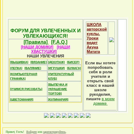
ШКОЛА
авторской
ФОРУМ ДЛЯ УВЛЕЧЕННЫХ И
куклы.
УВЛЕКАЮЩИХСЯ!
Уроки
[Правила]
[F.A.Q.]
ведет
[НАШИ ДОМИКИ]
[НАШИ
Акуна
ХВАСТУШКИ]
Матата
НАШИ УВЛЕЧЕНИЯ
[ВЫШИВКА]
[ВЯЗАНИЕ]
[ДЕКУПАЖ]
[БИСЕР]
Если вы хотите
попробовать
[ЛЕПКА]
[ВАЛЯНИЕ]
[ИГРУШКИ]
[БУМАГА]
себя в роли
[КОМПЬЮТЕРНАЯ
[ЛИТЕРАТУРНЫЙ
учителя и
ГРАФИКА]
КЛУБ]
открыть свой
[ВЫПЕЧКА И
класс в нашей
[УЧИМСЯ РИСОВАТЬ]
УКРАШЕНИЕ
школе
ТОРТОВ]
рукоделия,
пишите
в моем
[ЦВЕТОМАНИЯ]
[КУЛИНАРИЯ]
домике
Привет, Гость!
Войдите
или
зарегистрируйтесь
.