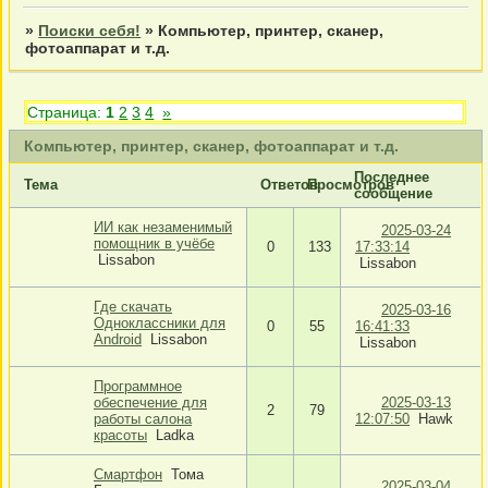
»
Поиски себя!
»
Компьютер, принтер, сканер,
фотоаппарат и т.д.
Страница:
1
2
3
4
»
Компьютер, принтер, сканер, фотоаппарат и т.д.
Последнее
Тема
Ответов
Просмотров
сообщение
ИИ как незаменимый
2025-03-24
помощник в учёбе
0
133
17:33:14
Lissabon
Lissabon
Где скачать
2025-03-16
Одноклассники для
0
55
16:41:33
Android
Lissabon
Lissabon
Программное
обеспечение для
2025-03-13
2
79
работы салона
12:07:50
Hawk
красоты
Ladka
Смартфон
Тома
2025-03-04