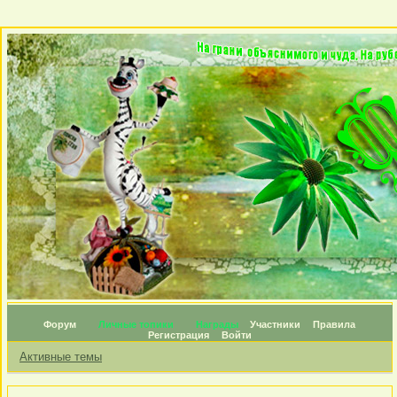
Форум
Личные топики
Награды
Участники
Правила
Регистрация
Войти
Активные темы