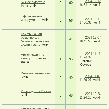
2024-12-12
бизнес вместе с
0
60
16:51:14
veli4
Intec
veli4
Эффективные
2024-12-11
инструменты
veli4
0
56
17:00:35
veli4
Как мы нашли
решение для
2024-12-07
0
44
бизнеса с помощью
10:43:53
veli4
«АйТи План»
veli4
2024-11-13
Авторизация по
17:24:32
звонку
Ефимова
1
95
Евгений
Даша
Юсубов
Интернет-агентство
2024-11-03
veli4
0
49
11:26:07
veli4
ИТ продукты России
2024-10-28
veli4
0
48
11:24:29
veli4
Бизнес канал
veli4