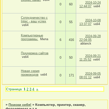
2024-10-24
0
60
12:44:07
veli4
Сотрудничество с
2024-10-08
Intec - ваш успех
0
55
13:37:07
veli4
veli4
Компьютерные
2024-09-28
программы.
Мила
6
416
22:04:05
ablanck
Поддержка сайтов
2024-09-21
veli4
0
50
11:25:52
veli4
Новая серия
2024-09-05
промокодов
veli4
0
171
08:01:12
veli4
Страница:
1
2
3
4
»
»
Поиски себя!
»
Компьютер, принтер, сканер,
фотоаппарат и т.д.