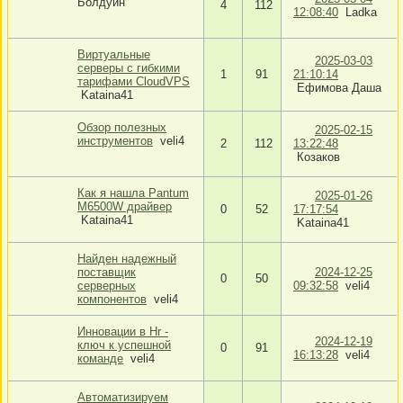
Болдуин
4
112
12:08:40
Ladka
Виртуальные
2025-03-03
серверы с гибкими
1
91
21:10:14
тарифами CloudVPS
Ефимова Даша
Kataina41
Обзор полезных
2025-02-15
инструментов
veli4
2
112
13:22:48
Козаков
Как я нашла Pantum
2025-01-26
M6500W драйвер
0
52
17:17:54
Kataina41
Kataina41
Найден надежный
поставщик
2024-12-25
0
50
серверных
09:32:58
veli4
компонентов
veli4
Инновации в Hr -
2024-12-19
ключ к успешной
0
91
16:13:28
veli4
команде
veli4
Автоматизируем