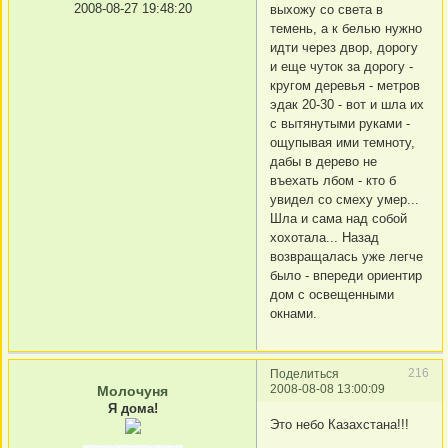
2008-08-27 19:48:20
выхожу со света в
темень, а к белью нужно
идти через двор, дорогу
и еще чуток за дорогу -
кругом деревья - метров
эдак 20-30 - вот и шла их
с вытянутыми руками -
ощупывая ими темноту,
дабы в дерево не
въехать лбом - кто б
увидел со смеху умер...
Шла и сама над собой
хохотала... Назад
возвращалась уже легче
было - впереди ориентир
дом с освещенными
окнами.
216
Поделиться
2008-08-08 13:00:09
Молочуня
Я дома!
Это небо Казахстана!!!