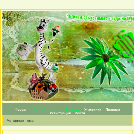
Форум
Личные топики
Награды
Участники
Правила
Регистрация
Войти
Активные темы