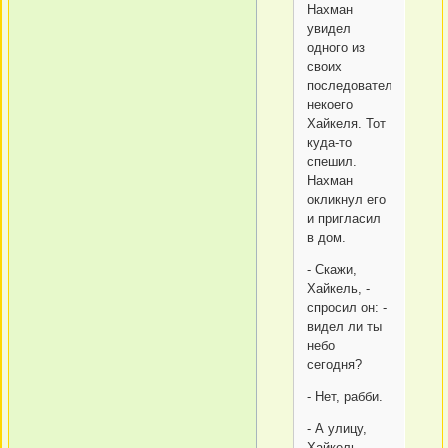
Нахман
увидел
одного из
своих
последователей,
некоего
Хайкеля. Тот
куда-то
спешил.
Нахман
окликнул его
и пригласил
в дом.
- Скажи,
Хайкель, -
спросил он: -
видел ли ты
небо
сегодня?
- Нет, рабби.
- А улицу,
Хайкель,