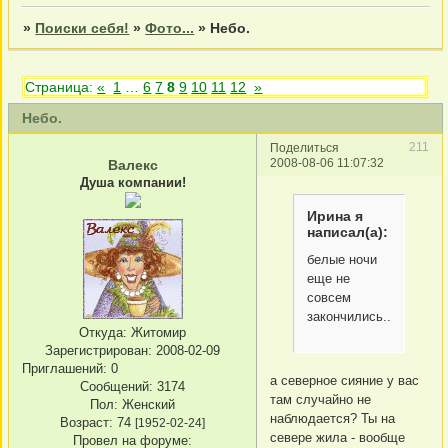
»
Поиски себя!
»
Фото...
»
Небо.
Страница:
«
1
…
6
7
8
9
10
11
12
»
Небо.
211
Поделиться
2008-08-06 11:07:32
Валекс
Душа компании!
Ирина я
написал(а):
белые ночи
еще не
совсем
закончились...
Откуда:
Житомир
Зарегистрирован
: 2008-02-09
Приглашений:
0
а северное сияние у вас
Сообщений:
3174
там случайно не
Пол:
Женский
наблюдается? Ты на
Возраст:
74
[1952-02-24]
севере жила - вообще
Провел на форуме: