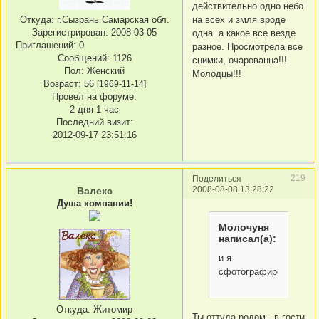
действительно одно небо
на всех и змля вроде
Откуда:
г.Сызрань Самарская обл.
Зарегистрирован
: 2008-03-05
одна. а какое все везде
Приглашений:
0
разное. Просмотрела все
Сообщений:
1126
снимки, очарованна!!!
Пол:
Женский
Молодцы!!!
Возраст:
56
[1969-11-14]
Провел на форуме:
2 дня 1 час
Последний визит:
2012-09-17 23:51:16
219
Поделиться
2008-08-08 13:28:22
Валекс
Душа компании!
Молочуня
написал(а):
и я
сфотографировала.
Откуда:
Житомир
Ты оттуда родом - в гости