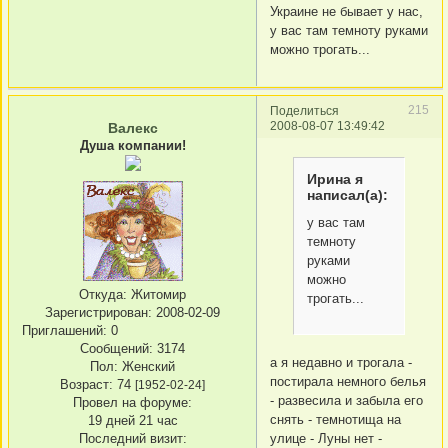
Украине не бывает у нас,
у вас там темноту руками
можно трогать...
215
Поделиться
2008-08-07 13:49:42
Валекс
Душа компании!
Ирина я
написал(а):
у вас там
темноту
руками
можно
Откуда:
Житомир
трогать...
Зарегистрирован
: 2008-02-09
Приглашений:
0
Сообщений:
3174
а я недавно и трогала -
Пол:
Женский
постирала немного белья
Возраст:
74
[1952-02-24]
- развесила и забыла его
Провел на форуме:
снять - темнотища на
19 дней 21 час
улице - Луны нет -
Последний визит: