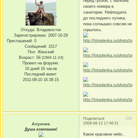
перед грозой, с балкона
своего номера в
санатории. Наблюдала
до последнего лучика,
пока солнышко совсем не
Откуда:
Владивосток
скрылось.
Зарегистрирован
: 2007-10-29
Приглашений:
0
Сообщений:
1517
Пол:
Женский
Возраст:
56
[1969-11-24]
Провел на форуме:
10 дней 16 часов
Последний визит:
2011-08-10 16:38:15
226
Поделиться
2008-08-12 17:48:31
Алунчик
Душа компании!
Какое красивое небо...