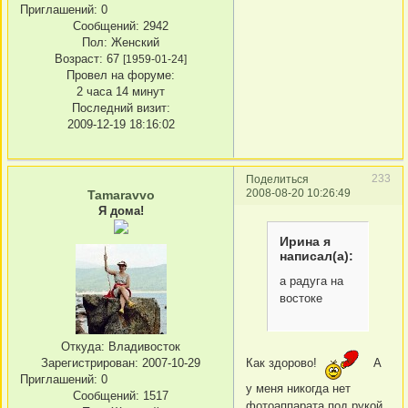
Приглашений:
0
Сообщений:
2942
Пол:
Женский
Возраст:
67
[1959-01-24]
Провел на форуме:
2 часа 14 минут
Последний визит:
2009-12-19 18:16:02
233
Поделиться
2008-08-20 10:26:49
Tamaravvo
Я дома!
Ирина я
написал(а):
а радуга на
востоке
Откуда:
Владивосток
Зарегистрирован
: 2007-10-29
Как здорово!
А
Приглашений:
0
у меня никогда нет
Сообщений:
1517
фотоаппарата под рукой,