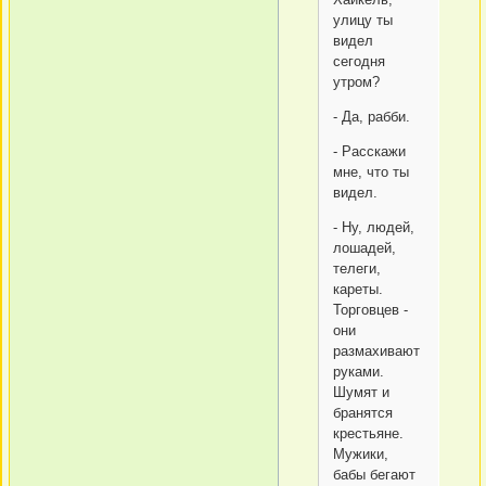
улицу ты
видел
сегодня
утром?
- Да, рабби.
- Расскажи
мне, что ты
видел.
- Ну, людей,
лошадей,
телеги,
кареты.
Торговцев -
они
размахивают
руками.
Шумят и
бранятся
крестьяне.
Мужики,
бабы бегают