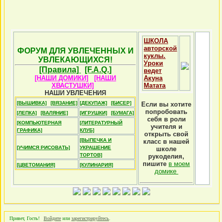
ШКОЛА
авторской
ФОРУМ ДЛЯ УВЛЕЧЕННЫХ И
куклы.
УВЛЕКАЮЩИХСЯ!
Уроки
[Правила]
[F.A.Q.]
ведет
[НАШИ ДОМИКИ]
[НАШИ
Акуна
ХВАСТУШКИ]
Матата
НАШИ УВЛЕЧЕНИЯ
[ВЫШИВКА]
[ВЯЗАНИЕ]
[ДЕКУПАЖ]
[БИСЕР]
Если вы хотите
попробовать
[ЛЕПКА]
[ВАЛЯНИЕ]
[ИГРУШКИ]
[БУМАГА]
себя в роли
[КОМПЬЮТЕРНАЯ
[ЛИТЕРАТУРНЫЙ
учителя и
ГРАФИКА]
КЛУБ]
открыть свой
[ВЫПЕЧКА И
класс в нашей
[УЧИМСЯ РИСОВАТЬ]
УКРАШЕНИЕ
школе
ТОРТОВ]
рукоделия,
пишите
в моем
[ЦВЕТОМАНИЯ]
[КУЛИНАРИЯ]
домике
Привет, Гость!
Войдите
или
зарегистрируйтесь
.