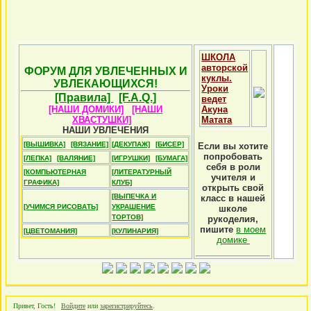
ШКОЛА
авторской
ФОРУМ ДЛЯ УВЛЕЧЕННЫХ И
куклы.
УВЛЕКАЮЩИХСЯ!
Уроки
[Правила]
[F.A.Q.]
ведет
[НАШИ ДОМИКИ]
[НАШИ
Акуна
ХВАСТУШКИ]
Матата
НАШИ УВЛЕЧЕНИЯ
[ВЫШИВКА]
[ВЯЗАНИЕ]
[ДЕКУПАЖ]
[БИСЕР]
Если вы хотите
попробовать
[ЛЕПКА]
[ВАЛЯНИЕ]
[ИГРУШКИ]
[БУМАГА]
себя в роли
[КОМПЬЮТЕРНАЯ
[ЛИТЕРАТУРНЫЙ
учителя и
ГРАФИКА]
КЛУБ]
открыть свой
[ВЫПЕЧКА И
класс в нашей
[УЧИМСЯ РИСОВАТЬ]
УКРАШЕНИЕ
школе
ТОРТОВ]
рукоделия,
пишите
в моем
[ЦВЕТОМАНИЯ]
[КУЛИНАРИЯ]
домике
Привет, Гость!
Войдите
или
зарегистрируйтесь
.