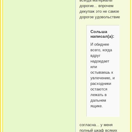
всегда материалы
дорогие... впрочем
декупаж это не самое
дорогое удовольствие
Сольша
написал(а):
И обиднее
всего, когда
вдруг
надоедает
или
остываешь к
увлечению, и
расходники
остаются
лежать в
дальнем
ящике.
согласна... у меня
полный шкаф всяких