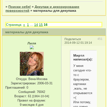
»
Поиски себя!
»
Декупаж и декорирование
поверхностей
»
материалы для декупажа
Страница:
«
1
…
14
15
16
материалы для декупажа
451
Поделиться
2014-09-12 01:19:14
Лиля
Миртл
написал(а):
У меня
сегодня что-
то с
Откуда:
Вена-Москва
браузером,
Зарегистрирован
: 2006-03-31
картинки
Приглашений:
0
,жаль, не
Сообщений:
76042
открываются
Возраст:
61
[1964-10-04]
=(
Провел на форуме:
Или потому,
9 месяцев 4 дня
что давно