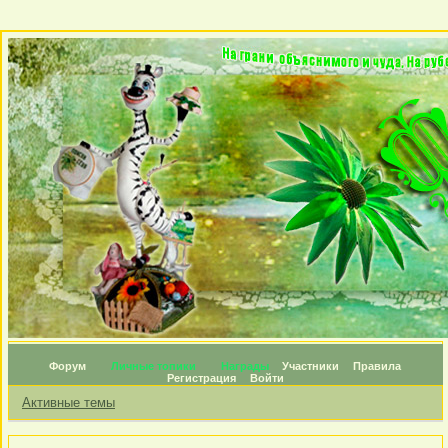
Форум
Личные топики
Награды
Участники
Правила
Регистрация
Войти
Активные темы