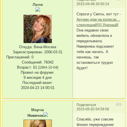
2015-04-08 20:50:14
Лиля
Спроси у Светы, вот тут -
Акунин дом на колесах...
следующий)))) Удачный!
Она недавно свою
мебель обновляла и
переделывала.
Наверняка подскажет
Откуда:
Вена-Москва
тебе как начать. А
Зарегистрирован
: 2006-03-31
Приглашений:
0
начнешь, так
Сообщений:
76042
остановиться трудно
Возраст:
61
[1964-10-04]
будет!
Провел на форуме:
9 месяцев 4 дня
Последний визит:
2024-04-23 14:00:01
455
Поделиться
2015-05-02 04:59:56
Марча
Новичок
Спасибо, уже совсем
близко перерождение