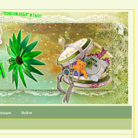
трация
Войти