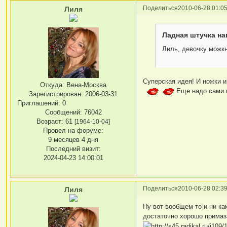
Поделиться
2010-06-28 01:05
Лиля
Ладная штучка на
Лиль, девочку можкн
Суперская идея! И ножки и
Откуда:
Вена-Москва
Еще надо сами к
Зарегистрирован
: 2006-03-31
Приглашений:
0
Сообщений:
76042
Возраст:
61
[1964-10-04]
Провел на форуме:
9 месяцев 4 дня
Последний визит:
2024-04-23 14:00:01
Поделиться
2010-06-28 02:39
Лиля
Ну вот вообщем-то и ни ка
достаточно хорошо примаза