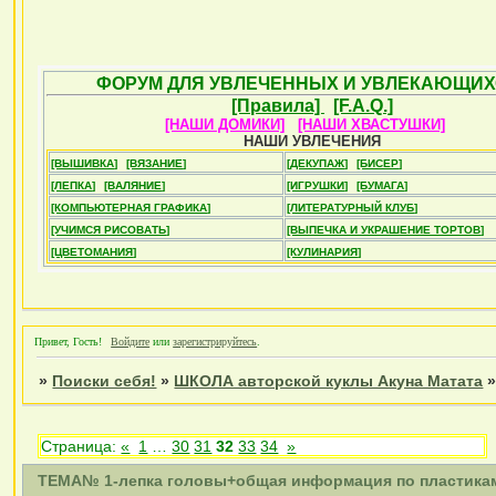
ФОРУМ ДЛЯ УВЛЕЧЕННЫХ И УВЛЕКАЮЩИХ
[Правила]
[F.A.Q.]
[НАШИ ДОМИКИ]
[НАШИ ХВАСТУШКИ]
НАШИ УВЛЕЧЕНИЯ
[ВЫШИВКА]
[ВЯЗАНИЕ]
[ДЕКУПАЖ]
[БИСЕР]
[ЛЕПКА]
[ВАЛЯНИЕ]
[ИГРУШКИ]
[БУМАГА]
[КОМПЬЮТЕРНАЯ ГРАФИКА]
[ЛИТЕРАТУРНЫЙ КЛУБ]
[УЧИМСЯ РИСОВАТЬ]
[ВЫПЕЧКА И УКРАШЕНИЕ ТОРТОВ]
[ЦВЕТОМАНИЯ]
[КУЛИНАРИЯ]
Привет, Гость!
Войдите
или
зарегистрируйтесь
.
»
Поиски себя!
»
ШКОЛА авторской куклы Акуна Матата
Страница:
«
1
…
30
31
32
33
34
»
ТЕМА№ 1-лепка головы+общая информация по пластикам