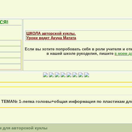
СЯ!
ШКОЛА авторской куклы.
Уроки ведет Акуна Матата
Если вы хотите попробовать себя в роли учителя и от
в нашей школе рукоделия, пишите
в моем д
»
ТЕМА№ 1-лепка головы+общая информация по пластикам дл
 для авторской куклы