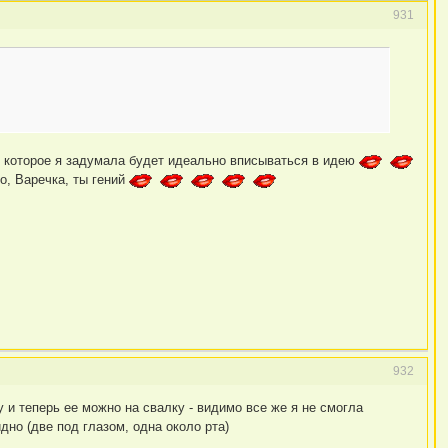
931
е, которое я задумала будет идеально вписываться в идею
о, Варечка, ты гений
932
у и теперь ее можно на свалку - видимо все же я не смогла
но (две под глазом, одна около рта)