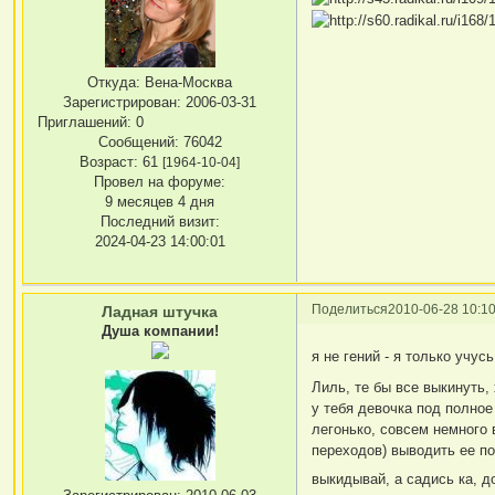
Откуда:
Вена-Москва
Зарегистрирован
: 2006-03-31
Приглашений:
0
Сообщений:
76042
Возраст:
61
[1964-10-04]
Провел на форуме:
9 месяцев 4 дня
Последний визит:
2024-04-23 14:00:01
Поделиться
2010-06-28 10:10
Ладная штучка
Душа компании!
я не гений - я только учус
Лиль, те бы все выкинуть,
у тебя девочка под полное 
легонько, совсем немного 
переходов) выводить ее пол
выкидывай, а садись ка, дор