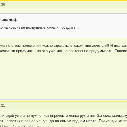
:36
писал(а):
о на красивые воздушные качели посадить...
менно в том положении можно сделать, в каком мне хочется!!! И плать
ачельки придумать, но это уже можно постепенно продумывать. Спасиб
:21
ких идей уже и не нужно, как впрочем и лепки рук и ног. Запекла малышк
ть пластик и пошла чешуя, да на самом видном месте. Три чешуинки вид