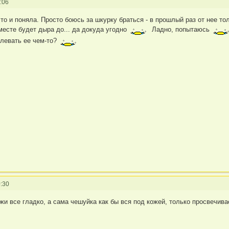
:06
то и поняла. Просто боюсь за шкурку браться - в прошлый раз от нее тол
месте будет дыра до... да докуда угодно
Ладно, попытаюсь
клевать ее чем-то?
:30
жи все гладко, а сама чешуйка как бы вся под кожей, только просвечива