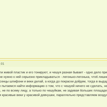
:01
ли живой пластик и его тонируют, и чешуя разная бывает - одно дело при
не нужно к ней серьезно прикладываться - легонько-легонька, чтоб лишнее
усенцы шлифони и веки делай, а когда до покраски дойдем, тогда в вы
е пытаемся найти информацию о том, что с чешуей ничего не сделать, н
е, не по всему лицу, а только по чешуйкам, не задевая больших площад
м красивые веки у красивой девчушки, параллельно представляем возду