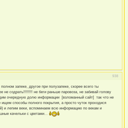
938
 полном запеке, другое при полузапеке, скорее всего ты
 не содрать!!!!!!!! не беги раньше паровоза, не забивай голову
дадим очередную долю информации [взломанный сайт] так что не
е ищем способы полного покрытия, а просто чуток проходися
ей) и лепим веки, вспоминаем всю информацию по векам и
шные качельки с цветами...