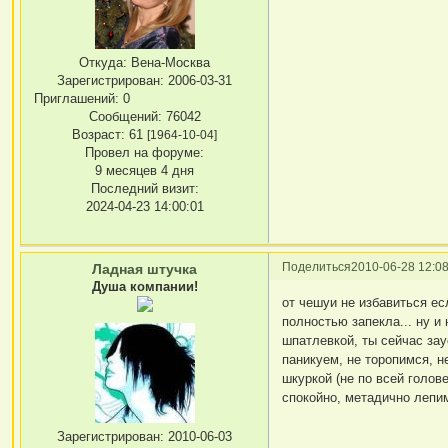
Откуда:
Вена-Москва
Зарегистрирован
: 2006-03-31
Приглашений:
0
Сообщений:
76042
Возраст:
61
[1964-10-04]
Провел на форуме:
9 месяцев 4 дня
Последний визит:
2024-04-23 14:00:01
Поделиться
2010-06-28 12:08
Ладная штучка
Душа компании!
от чешуи не избавиться ес
полностью запекла... ну и 
шпатлевкой, ты сейчас за
паникуем, не торопимся, н
шкуркой (не по всей голов
спокойно, метадично лепи
Зарегистрирован
: 2010-06-03