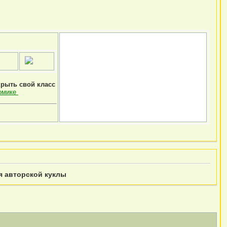
крыть свой класс
омике
я авторской куклы