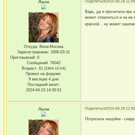
Поделиться
2010-06-28 11:49
Лиля
Варь, да я прочитала про э
может отвалиться и на ее 
краской... ну может зашпа
Откуда:
Вена-Москва
Зарегистрирован
: 2006-03-31
Приглашений:
0
Сообщений:
76042
Возраст:
61
[1964-10-04]
Провел на форуме:
9 месяцев 4 дня
Последний визит:
2024-04-23 14:00:01
Поделиться
2010-06-28 12:00
Лиля
Потрогала чешуйки - снару