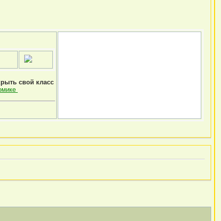
крыть свой класс
омике