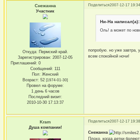
Поделиться
2007-12-17 19:34
Снежанна
Участник
Ни-На написал(а):
Оль! а может по нов
попробую. но уже завтра, 
Откуда:
Пермский край.
всем спокойной ночи!
Зарегистрирован
: 2007-12-05
Приглашений:
0
Сообщений:
111
Пол:
Женский
Возраст:
52
[1974-01-30]
Провел на форуме:
1 день 6 часов
Последний визит:
2010-10-30 17:13:37
Поделиться
2007-12-17 19:38
Kram
Душа компании!
Снежанна
Плохо, когда детки болеют