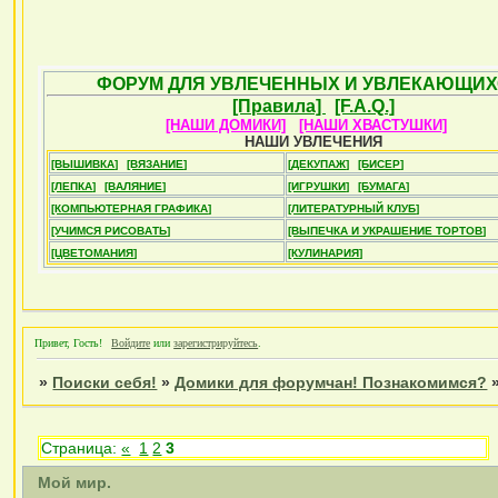
ФОРУМ ДЛЯ УВЛЕЧЕННЫХ И УВЛЕКАЮЩИХ
[Правила]
[F.A.Q.]
[НАШИ ДОМИКИ]
[НАШИ ХВАСТУШКИ]
НАШИ УВЛЕЧЕНИЯ
[ВЫШИВКА]
[ВЯЗАНИЕ]
[ДЕКУПАЖ]
[БИСЕР]
[ЛЕПКА]
[ВАЛЯНИЕ]
[ИГРУШКИ]
[БУМАГА]
[КОМПЬЮТЕРНАЯ ГРАФИКА]
[ЛИТЕРАТУРНЫЙ КЛУБ]
[УЧИМСЯ РИСОВАТЬ]
[ВЫПЕЧКА И УКРАШЕНИЕ ТОРТОВ]
[ЦВЕТОМАНИЯ]
[КУЛИНАРИЯ]
Привет, Гость!
Войдите
или
зарегистрируйтесь
.
»
Поиски себя!
»
Домики для форумчан! Познакомимся?
Страница:
«
1
2
3
Мой мир.