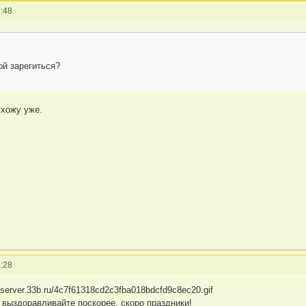
:48
ой зарегиться?
ухожу уже.
:28
 выздоравливайте поскорее, скоро праздники!