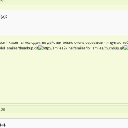
:51
(а):
ься - какая ты молодая, но действительно очень серьезная - я думаю т
:29
а):