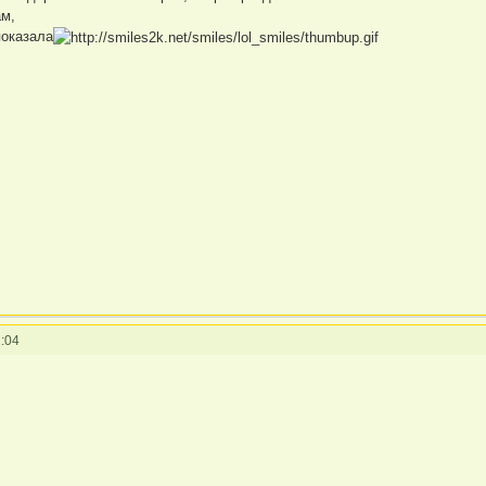
ам,
показала
:04