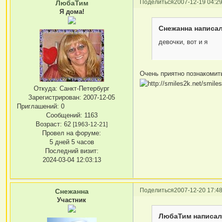
Поделиться
2007-12-19 04:29
ЛюбаТим
Я дома!
Снежанна написал
девочки, вот и я
Очень приятно познакомит
Откуда:
Санкт-Петербург
Зарегистрирован
: 2007-12-05
Приглашений:
0
Сообщений:
1163
Возраст:
62
[1963-12-21]
Провел на форуме:
5 дней 5 часов
Последний визит:
2024-03-04 12:03:13
Поделиться
2007-12-20 17:48
Снежанна
Участник
ЛюбаТим написал(