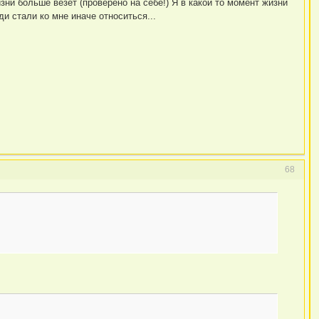
ни больше везет (проверено на себе!) Я в какой то момент жизни
 стали ко мне иначе относиться...
68