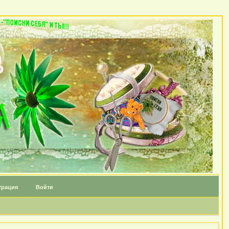
трация
Войти