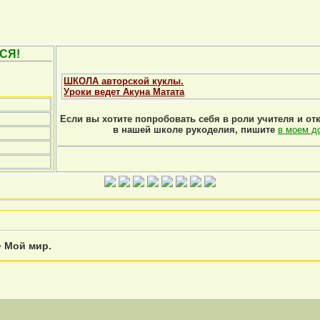
СЯ!
ШКОЛА авторской куклы.
Уроки ведет Акуна Матата
Если вы хотите попробовать себя в роли учителя и от
в нашей школе рукоделия, пишите
в моем д
»
Мой мир.