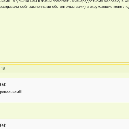
ем!!! А улыбка нам в жизни помогает - жизнерадостному человеку в жиз
правдывала себя жизненными обстоятельствами) и окружающие меня люди
:18
а):
ровлением!!!
а):