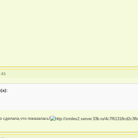
:43
(а):
о сделала,что показалась!