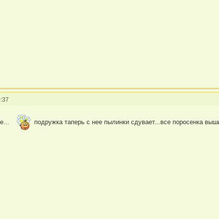
:37
е...
подружка таперь с нее пылинки сдувает...все поросенка выши