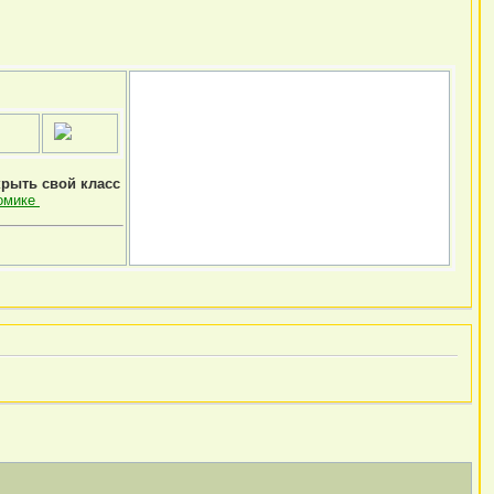
крыть свой класс
омике