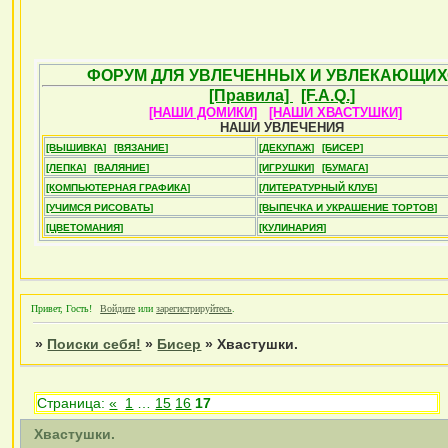
ФОРУМ ДЛЯ УВЛЕЧЕННЫХ И УВЛЕКАЮЩИХ
[Правила]
[F.A.Q.]
[НАШИ ДОМИКИ]
[НАШИ ХВАСТУШКИ]
НАШИ УВЛЕЧЕНИЯ
[ВЫШИВКА]
[ВЯЗАНИЕ]
[ДЕКУПАЖ]
[БИСЕР]
[ЛЕПКА]
[ВАЛЯНИЕ]
[ИГРУШКИ]
[БУМАГА]
[КОМПЬЮТЕРНАЯ ГРАФИКА]
[ЛИТЕРАТУРНЫЙ КЛУБ]
[УЧИМСЯ РИСОВАТЬ]
[ВЫПЕЧКА И УКРАШЕНИЕ ТОРТОВ]
[ЦВЕТОМАНИЯ]
[КУЛИНАРИЯ]
Привет, Гость!
Войдите
или
зарегистрируйтесь
.
»
Поиски себя!
»
Бисер
»
Хвастушки.
Страница:
«
1
…
15
16
17
Хвастушки.