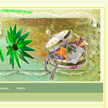
трация
Войти