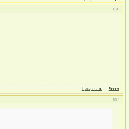
636
Цитировать
Вверх
637