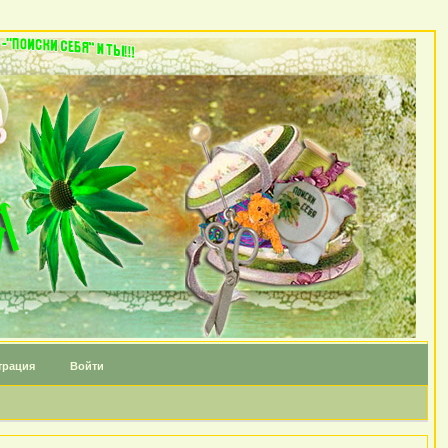
трация
Войти