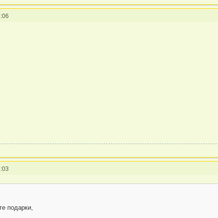
:06
:03
те подарки,