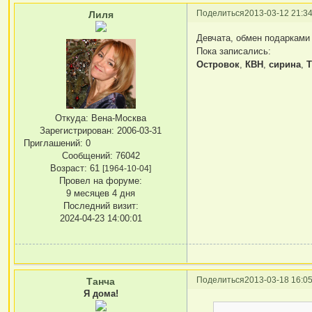
Поделиться
2013-03-12 21:34
Лиля
Девчата, обмен подарками
Пока записались:
Островок
,
КВН
,
сирина
,
Т
Откуда:
Вена-Москва
Зарегистрирован
: 2006-03-31
Приглашений:
0
Сообщений:
76042
Возраст:
61
[1964-10-04]
Провел на форуме:
9 месяцев 4 дня
Последний визит:
2024-04-23 14:00:01
Поделиться
2013-03-18 16:05
Танча
Я дома!