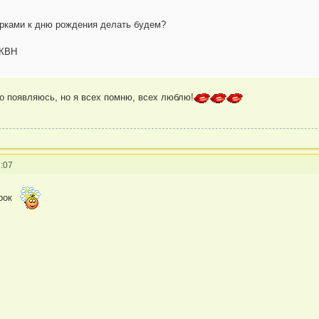
арками к дню рождения делать будем?
 КВН
ко появляюсь, но я всех помню, всех люблю!
:07
рок