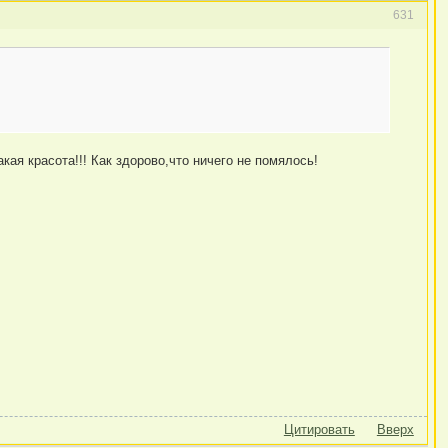
631
такая красота!!! Как здорово,что ничего не помялось!
Цитировать
Вверх