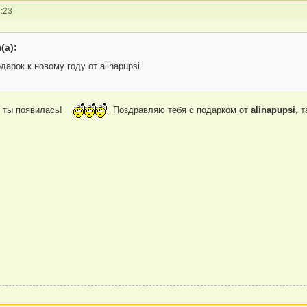
:23
(а):
дарок к новому году от alinapupsi.
 ты появилась!
Поздравляю тебя с подарком от
alinapupsi
, 