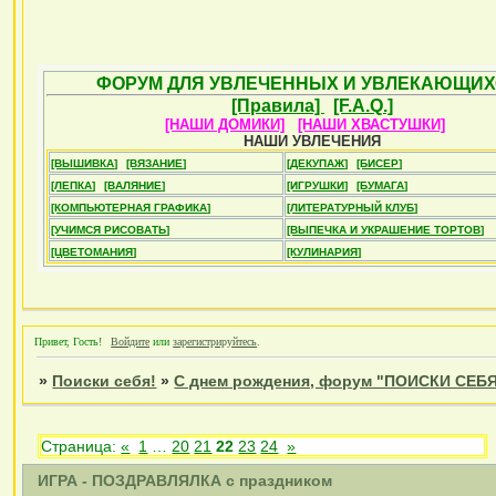
ФОРУМ ДЛЯ УВЛЕЧЕННЫХ И УВЛЕКАЮЩИХ
[Правила]
[F.A.Q.]
[НАШИ ДОМИКИ]
[НАШИ ХВАСТУШКИ]
НАШИ УВЛЕЧЕНИЯ
[ВЫШИВКА]
[ВЯЗАНИЕ]
[ДЕКУПАЖ]
[БИСЕР]
[ЛЕПКА]
[ВАЛЯНИЕ]
[ИГРУШКИ]
[БУМАГА]
[КОМПЬЮТЕРНАЯ ГРАФИКА]
[ЛИТЕРАТУРНЫЙ КЛУБ]
[УЧИМСЯ РИСОВАТЬ]
[ВЫПЕЧКА И УКРАШЕНИЕ ТОРТОВ]
[ЦВЕТОМАНИЯ]
[КУЛИНАРИЯ]
Привет, Гость!
Войдите
или
зарегистрируйтесь
.
»
Поиски себя!
»
С днем рождения, форум "ПОИСКИ СЕБ
Страница:
«
1
…
20
21
22
23
24
»
ИГРА - ПОЗДРАВЛЯЛКА с праздником