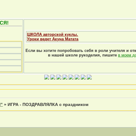
СЯ!
ШКОЛА авторской куклы.
Уроки ведет Акуна Матата
Если вы хотите попробовать себя в роли учителя и от
в нашей школе рукоделия, пишите
в моем д
Я"
»
ИГРА - ПОЗДРАВЛЯЛКА с праздником