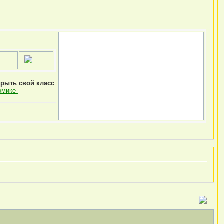
крыть свой класс
омике