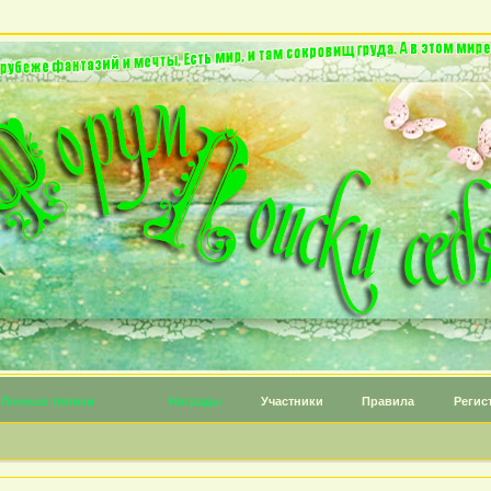
Личные топики
Награды
Участники
Правила
Регис