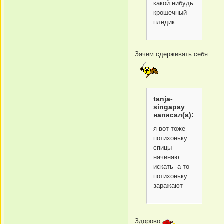
какой нибудь
крошечный
пледик...
Зачем сдерживать себя
tanja-
singapay
написал(а):
я вот тоже
потихоньку
спицы
начинаю
искать а то
потихоньку
заражают
Здорово