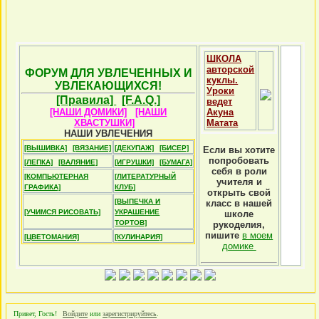
ШКОЛА
авторской
ФОРУМ ДЛЯ УВЛЕЧЕННЫХ И
куклы.
УВЛЕКАЮЩИХСЯ!
Уроки
[Правила]
[F.A.Q.]
ведет
[НАШИ ДОМИКИ]
[НАШИ
Акуна
ХВАСТУШКИ]
Матата
НАШИ УВЛЕЧЕНИЯ
[ВЫШИВКА]
[ВЯЗАНИЕ]
[ДЕКУПАЖ]
[БИСЕР]
Если вы хотите
попробовать
[ЛЕПКА]
[ВАЛЯНИЕ]
[ИГРУШКИ]
[БУМАГА]
себя в роли
[КОМПЬЮТЕРНАЯ
[ЛИТЕРАТУРНЫЙ
учителя и
ГРАФИКА]
КЛУБ]
открыть свой
[ВЫПЕЧКА И
класс в нашей
[УЧИМСЯ РИСОВАТЬ]
УКРАШЕНИЕ
школе
ТОРТОВ]
рукоделия,
пишите
в моем
[ЦВЕТОМАНИЯ]
[КУЛИНАРИЯ]
домике
Привет, Гость!
Войдите
или
зарегистрируйтесь
.