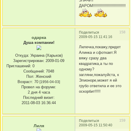
ЗНАЧИТ
ДАРОМ!!!!!!!!!!!!!!!!!!!!!!!!!!!!!!!!!
158
Поделиться
2009-05-15 11:41:16
одарка
Душа компании!
Лилечка,покажу,придет
Алинка и сфоткает.Я
Откуда:
Украина (Харьков)
вяжу сразу два
Зарегистрирован
: 2009-01-09
квадратика,а ты по
Приглашений:
0
одному?
Сообщений:
7048
загляни,пожалуйста, к
Пол:
Женский
Элионоре,может я ей
Возраст:
70
[1956-04-03]
грубо ответила и ее это
Провел на форуме:
оскорбит!!!!!
2 дня 4 часа
Последний визит:
2011-08-03 16:36:44
159
Поделиться
2009-05-15 11:50:40
Лиля