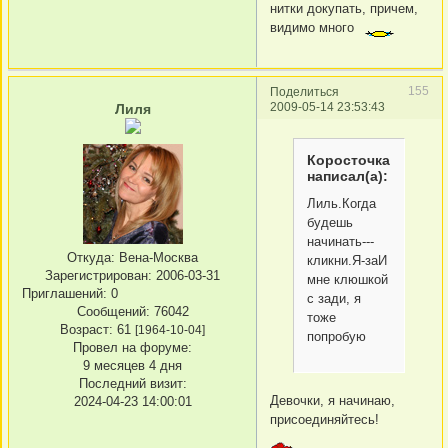
нитки докупать, причем,
видимо много
155
Поделиться
2009-05-14 23:53:43
Лиля
Коросточка
написал(а):
Лиль.Когда
будешь
начинать---
Откуда:
Вена-Москва
кликни.Я-заИ
Зарегистрирован
: 2006-03-31
мне клюшкой
Приглашений:
0
с зади, я
Сообщений:
76042
тоже
Возраст:
61
[1964-10-04]
попробую
Провел на форуме:
9 месяцев 4 дня
Последний визит:
Девочки, я начинаю,
2024-04-23 14:00:01
присоединяйтесь!