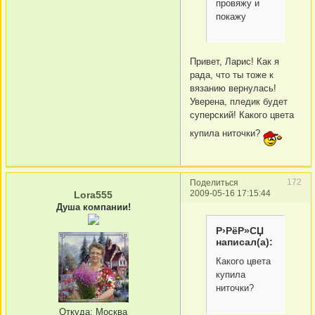
провяжу и
покажу
Привет, Ларис! Как я
рада, что ты тоже к
вязанию вернулась!
Уверена, пледик будет
суперский! Какого цвета
купила ниточки?
172
Поделиться
2009-05-16 17:15:44
Lora555
Душа компании!
Р›РёР»СЏ
написал(а):
Какого цвета
купила
ниточки?
Откуда:
Москва