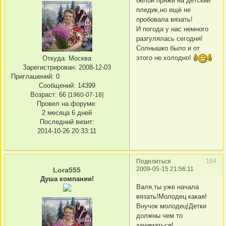
белой пряжи на детский
пледик,но ещё не
пробовала вязать!
И погода у нас немного
разгулялась сегодня!
Солнышко было и от
этого не холодно!
Откуда:
Москва
Зарегистрирован
: 2008-12-03
Приглашений:
0
Сообщений:
14399
Возраст:
66
[1960-07-18]
Провел на форуме:
2 месяца 6 дней
Последний визит:
2014-10-26 20:33:11
164
Поделиться
2009-05-15 21:56:11
Lora555
Душа компании!
Валя,ты уже начала
вязать!Молодец какая!
Внучок молодец!Детки
должны чем то
заниматься!