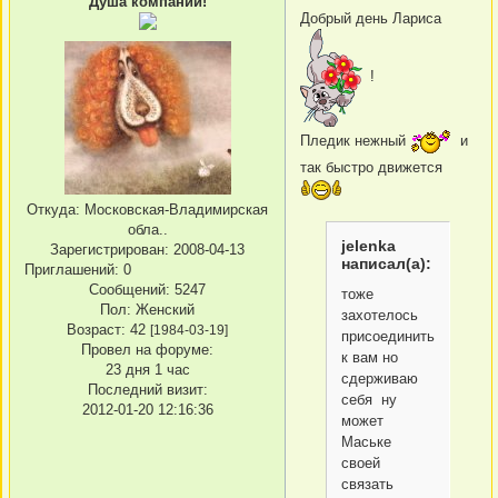
Душа компании!
Добрый день Лариса
!
Пледик нежный
и
так быстро движется
Откуда:
Московская-Владимирская
обла..
jelenka
Зарегистрирован
: 2008-04-13
написал(а):
Приглашений:
0
Сообщений:
5247
тоже
Пол:
Женский
захотелось
Возраст:
42
[1984-03-19]
присоединиться
Провел на форуме:
к вам но
23 дня 1 час
сдерживаю
Последний визит:
себя ну
2012-01-20 12:16:36
может
Маське
своей
связать