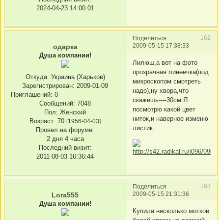
2024-04-23 14:00:01
162
Поделиться
2009-05-15 17:38:33
одарка
Душа компании!
Лилюш,а вот на фото
прозрачная линеечка(под
Откуда:
Украина (Харьков)
микроскопом смотреть
Зарегистрирован
: 2009-01-09
надо),ну хвора,что
Приглашений:
0
скажешь----30см.Я
Сообщений:
7048
посмотрю какой цвет
Пол:
Женский
ниток,и наверное изменю
Возраст:
70
[1956-04-03]
листик.
Провел на форуме:
2 дня 4 часа
Последний визит:
2011-08-03 16:36:44
163
Поделиться
2009-05-15 21:31:36
Lora555
Душа компании!
Купила несколько мотков