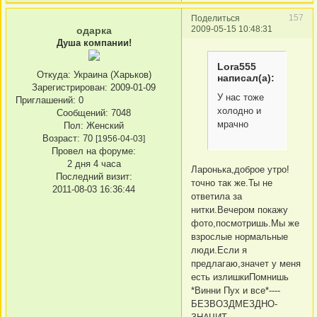
157
Поделиться
2009-05-15 10:48:31
одарка
Душа компании!
Lora555
Откуда:
Украина (Харьков)
написал(а):
Зарегистрирован
: 2009-01-09
У нас тоже
Приглашений:
0
холодно и
Сообщений:
7048
мрачно
Пол:
Женский
Возраст:
70
[1956-04-03]
Провел на форуме:
2 дня 4 часа
Ларонька,доброе утро!
Последний визит:
точно так же.Ты не
2011-08-03 16:36:44
ответила за
нитки.Вечером покажу
фото,посмотришь.Мы же
взрослые нормальные
люди.Если я
предлагаю,значет у меня
есть излишкиПомнишь
*Винни Пух и все*----
БЕЗВОЗДМЕЗДНО-