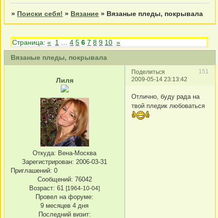
»
Поиски себя!
»
Вязание
»
Вязаные пледы, покрывала
Страница:
«
1
…
4
5
6
7
8
9
10
»
Вязаные пледы, покрывала
151
Поделиться
2009-05-14 23:13:42
Лиля
Отлично, буду рада на
твой пледик любоваться
Откуда:
Вена-Москва
Зарегистрирован
: 2006-03-31
Приглашений:
0
Сообщений:
76042
Возраст:
61
[1964-10-04]
Провел на форуме:
9 месяцев 4 дня
Последний визит: