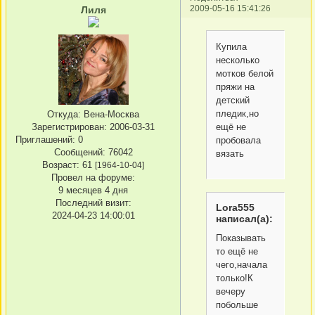
2009-05-16 15:41:26
Лиля
Купила
несколько
мотков белой
пряжи на
детский
пледик,но
Откуда:
Вена-Москва
ещё не
Зарегистрирован
: 2006-03-31
Приглашений:
0
пробовала
Сообщений:
76042
вязать
Возраст:
61
[1964-10-04]
Провел на форуме:
9 месяцев 4 дня
Последний визит:
Lora555
2024-04-23 14:00:01
написал(а):
Показывать
то ещё не
чего,начала
только!К
вечеру
побольше