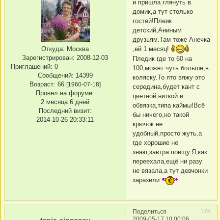
и пришла глянуть в
домик,а тут столько
гостей!Плеик
детский,Аниным
друзьям.Там тоже Анечка
,ей 1 месяц!
Откуда:
Москва
Зарегистрирован
: 2008-12-03
Пледик где то 60 на
Приглашений:
0
100,может чуть больше,в
Сообщений:
14399
коляску.То ято вяжу-это
Возраст:
66
[1960-07-18]
середина,будет кант с
Провел на форуме:
цветной ниткой и
2 месяца 6 дней
обвязка,типа каймы!Всё
Последний визит:
бы ничего,но такой
2014-10-26 20:33:11
крючок не
удобный,просто жуть,а
где хорошие не
знаю,завтра поищу.Я,как
переехала,ещё ни разу
не вязала,а тут девчонки
заразили
175
Поделиться
2009-05-17 10:00:06
tanja-singapay