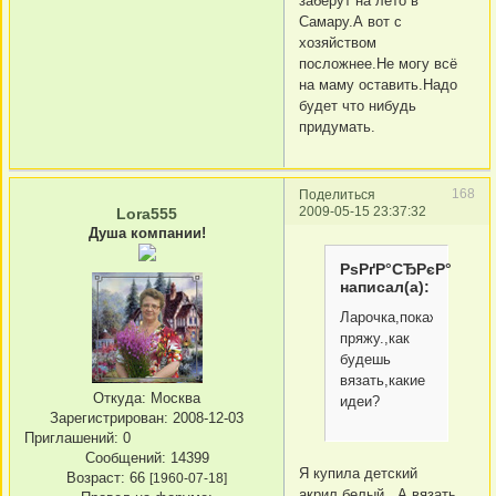
заберут на лето в
Самару.А вот с
хозяйством
посложнее.Не могу всё
на маму оставить.Надо
будет что нибудь
придумать.
168
Поделиться
2009-05-15 23:37:32
Lora555
Душа компании!
РѕРґР°СЂРєР°
написал(а):
Ларочка,покажи
пряжу.,как
будешь
вязать,какие
Откуда:
Москва
идеи?
Зарегистрирован
: 2008-12-03
Приглашений:
0
Сообщений:
14399
Я купила детский
Возраст:
66
[1960-07-18]
акрил,белый...А вязать