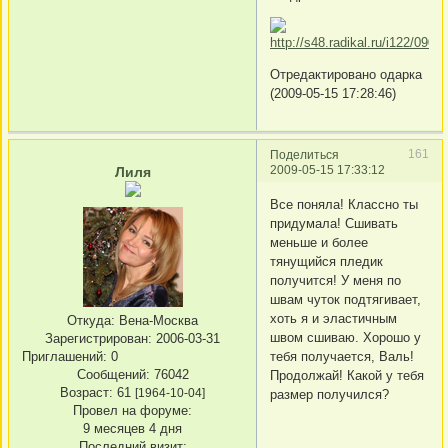
Отредактировано одарка
(2009-05-15 17:28:46)
161
Поделиться
2009-05-15 17:33:12
Лиля
Все поняла! Классно ты
придумала! Сшивать
меньше и более
тянущийся пледик
получится! У меня по
швам чуток подтягивает,
хоть я и эластичным
Откуда:
Вена-Москва
швом сшиваю. Хорошо у
Зарегистрирован
: 2006-03-31
Приглашений:
0
тебя получается, Валь!
Сообщений:
76042
Продолжай! Какой у тебя
Возраст:
61
[1964-10-04]
размер получился?
Провел на форуме:
9 месяцев 4 дня
Последний визит: