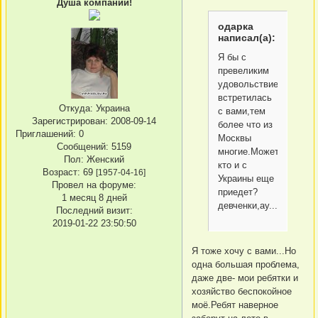
Душа компании!
одарка
написал(а):
Я бы с
превеликим
удовольствием
встретилась
Откуда:
Украина
с вами,тем
Зарегистрирован
: 2008-09-14
более что из
Приглашений:
0
Москвы
Сообщений:
5159
многие.Может
Пол:
Женский
кто и с
Возраст:
69
[1957-04-16]
Украины еще
Провел на форуме:
приедет?
1 месяц 8 дней
девченки,ау........
Последний визит:
2019-01-22 23:50:50
Я тоже хочу с вами...Но
одна большая проблема,
даже две- мои ребятки и
хозяйство беспокойное
моё.Ребят наверное