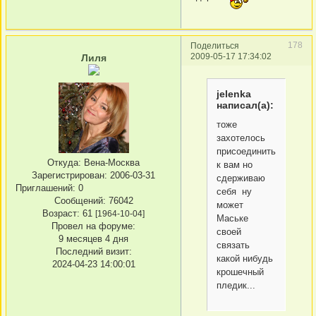
178
Поделиться
2009-05-17 17:34:02
Лиля
jelenka
написал(а):
тоже
захотелось
присоединиться
Откуда:
Вена-Москва
к вам но
Зарегистрирован
: 2006-03-31
сдерживаю
Приглашений:
0
себя ну
Сообщений:
76042
может
Возраст:
61
[1964-10-04]
Маське
Провел на форуме:
своей
9 месяцев 4 дня
связать
Последний визит:
какой нибудь
2024-04-23 14:00:01
крошечный
пледик...