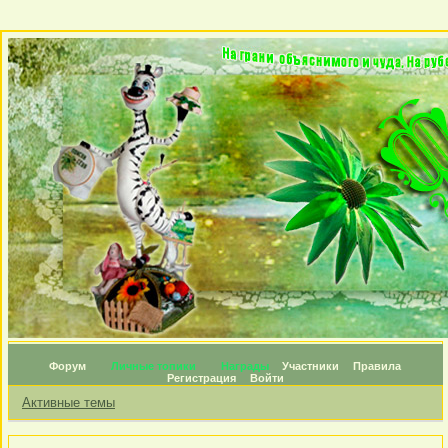
Форум
Личные топики
Награды
Участники
Правила
Регистрация
Войти
Активные темы