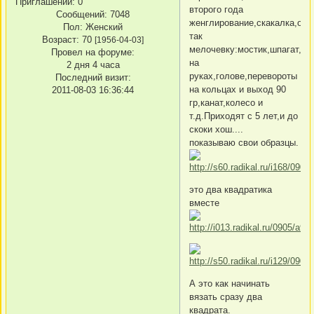
Приглашений:
0
второго года
Сообщений:
7048
женглирование,скакалка,обр
Пол:
Женский
так
Возраст:
70
[1956-04-03]
мелочевку:мостик,шпагат,ля
Провел на форуме:
на
2 дня 4 часа
руках,голове,перевороты
Последний визит:
на кольцах и выход 90
2011-08-03 16:36:44
гр,канат,колесо и
т.д.Приходят с 5 лет,и до
скоки хош....
показываю свои образцы.
это два квадратика
вместе
А это как начинать
вязать сразу два
квадрата.