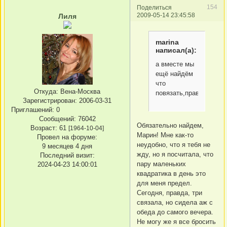
154
Поделиться
2009-05-14 23:45:58
Лиля
marina
написал(а):
а вместе мы
ещё найдём
что
Откуда:
Вена-Москва
повязать,правда?
Зарегистрирован
: 2006-03-31
Приглашений:
0
Сообщений:
76042
Обязательно найдем,
Возраст:
61
[1964-10-04]
Марин! Мне как-то
Провел на форуме:
неудобно, что я тебя не
9 месяцев 4 дня
жду, но я посчитала, что
Последний визит:
пару маленьких
2024-04-23 14:00:01
квадратика в день это
для меня предел.
Сегодня, правда, три
связала, но сидела аж с
обеда до самого вечера.
Не могу же я все бросить