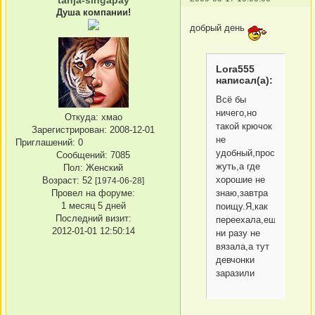
Душа компании!
добрый день
Lora555
написал(а):
Всё бы
ничего,но
Откуда:
хмао
такой крючок
Зарегистрирован
: 2008-12-01
не
Приглашений:
0
удобный,просто
Сообщений:
7085
жуть,а где
Пол:
Женский
хорошие не
Возраст:
52
[1974-06-28]
Провел на форуме:
знаю,завтра
1 месяц 5 дней
поищу.Я,как
Последний визит:
переехала,ещё
2012-01-01 12:50:14
ни разу не
вязала,а тут
девчонки
заразили