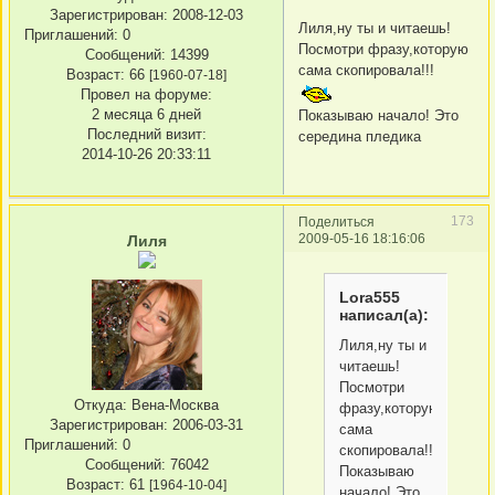
Зарегистрирован
: 2008-12-03
Лиля,ну ты и читаешь!
Приглашений:
0
Посмотри фразу,которую
Сообщений:
14399
сама скопировала!!!
Возраст:
66
[1960-07-18]
Провел на форуме:
2 месяца 6 дней
Показываю начало! Это
Последний визит:
середина пледика
2014-10-26 20:33:11
173
Поделиться
2009-05-16 18:16:06
Лиля
Lora555
написал(а):
Лиля,ну ты и
читаешь!
Посмотри
Откуда:
Вена-Москва
фразу,которую
Зарегистрирован
: 2006-03-31
сама
Приглашений:
0
скопировала!!!
Сообщений:
76042
Показываю
Возраст:
61
[1964-10-04]
начало! Это