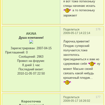
я вот тоже потихоньку
спицы начинаю искать
а то потихоньку
заражают
176
Поделиться
2009-05-17 14:22:14
AKiNA
Душа компании!
Ларочка,приветик!
Пледик суперский
Зарегистрирован
: 2007-04-15
получается,тоже
Приглашений:
0
захотелось
Сообщений:
2963
присоединиться к вам но
Провел на форуме:
сдерживаю себя
ну
8 дней 1 час
может Маське своей
Последний визит:
связать какой нибудь
2010-11-05 07:22:50
крошечный пледик...
177
Поделиться
2009-05-17 16:26:02
Коросточка