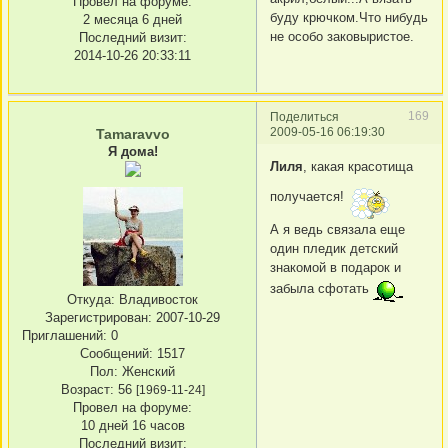
Провел на форуме:
буду крючком.Что нибудь
2 месяца 6 дней
не особо заковыристое.
Последний визит:
2014-10-26 20:33:11
169
Поделиться
2009-05-16 06:19:30
Tamaravvo
Я дома!
Лиля
, какая красотища
получается!
А я ведь связала еще
один пледик детский
знакомой в подарок и
забыла сфотать
Откуда:
Владивосток
Зарегистрирован
: 2007-10-29
Приглашений:
0
Сообщений:
1517
Пол:
Женский
Возраст:
56
[1969-11-24]
Провел на форуме:
10 дней 16 часов
Последний визит: