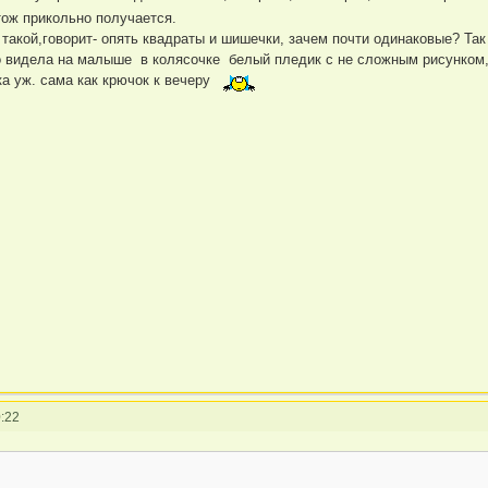
тож прикольно получается.
 такой,говорит- опять квадраты и шишечки, зачем почти одинаковые? Та
о видела на малыше в колясочке белый пледик с не сложным рисунком, а
ка уж. сама как крючок к вечеру
:22