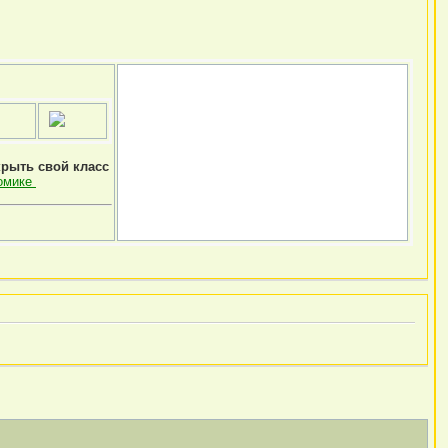
крыть свой класс
омике