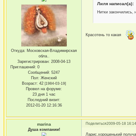
Лиля написал(а):
Нитки закончились, н
Красотень то какая
Откуда:
Московская-Владимирская
обла..
Зарегистрирован
: 2008-04-13
Приглашений:
0
Сообщений:
5247
Пол:
Женский
Возраст:
42
[1984-03-19]
Провел на форуме:
23 дня 1 час
Последний визит:
2012-01-20 12:16:36
Поделиться
2009-05-18 16:14
marina
Душа компании!
Ларис,хорошенький получае