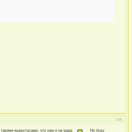
186
с такими выкрутасами, что уже и не рада
Но буду