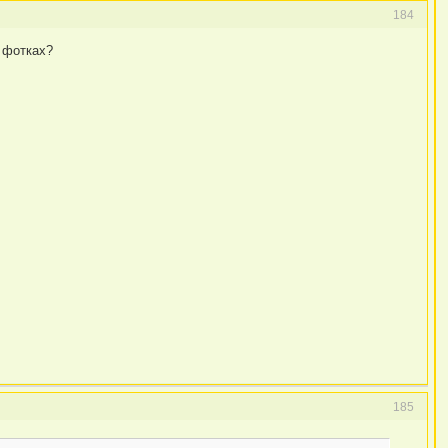
184
а фотках?
185