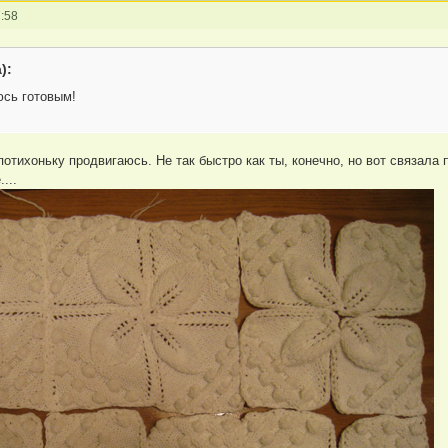
:58
):
юсь готовым!
потихоньку продвигаюсь. Не так быстро как ты, конечно, но вот связала
...