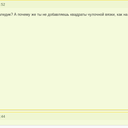
:52
пледик? А почему же ты не добавляешь квадраты чулочной вязки, как н
:44