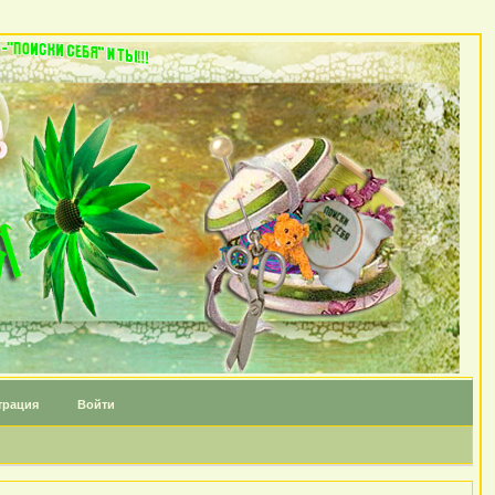
трация
Войти