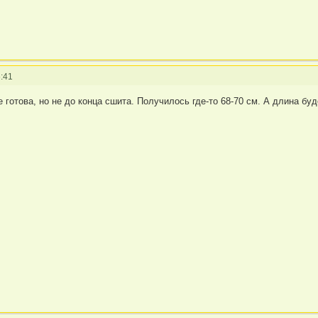
:41
 готова, но не до конца сшита. Получилось где-то 68-70 см. А длина бу