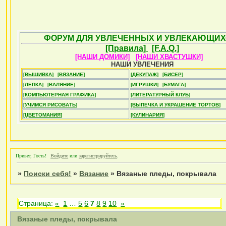
ФОРУМ ДЛЯ УВЛЕЧЕННЫХ И УВЛЕКАЮЩИХ
[Правила]
[F.A.Q.]
[НАШИ ДОМИКИ]
[НАШИ ХВАСТУШКИ]
НАШИ УВЛЕЧЕНИЯ
[ВЫШИВКА]
[ВЯЗАНИЕ]
[ДЕКУПАЖ]
[БИСЕР]
[ЛЕПКА]
[ВАЛЯНИЕ]
[ИГРУШКИ]
[БУМАГА]
[КОМПЬЮТЕРНАЯ ГРАФИКА]
[ЛИТЕРАТУРНЫЙ КЛУБ]
[УЧИМСЯ РИСОВАТЬ]
[ВЫПЕЧКА И УКРАШЕНИЕ ТОРТОВ]
[ЦВЕТОМАНИЯ]
[КУЛИНАРИЯ]
Привет, Гость!
Войдите
или
зарегистрируйтесь
.
»
Поиски себя!
»
Вязание
»
Вязаные пледы, покрывала
Страница:
«
1
…
5
6
7
8
9
10
»
Вязаные пледы, покрывала