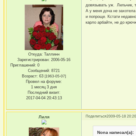
довязывать уж. Лильчик, 
А у меня доча не захотела
и попроще. Кстати недавн
карло арбайтн, не до крюч
Откуда:
Таллинн
Зарегистрирован
: 2006-05-16
Приглашений:
0
Сообщений:
8721
Возраст:
63
[1963-05-07]
Провел на форуме:
1 месяц 3 дня
Последний визит:
2017-04-04 20:43:13
Поделиться
2009-05-18 20:20
Лиля
Nona написал(а):