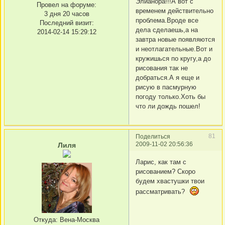
Элианора!!!А вот с
Провел на форуме:
временем действительно
3 дня 20 часов
проблема.Вроде все
Последний визит:
дела сделаешь,а на
2014-02-14 15:29:12
завтра новые появляются
и неотлагательные.Вот и
кружишься по кругу,а до
рисования так не
добраться.А я еще и
рисую в пасмурную
погоду только.Хоть бы
что ли дождь пошел!
81
Поделиться
2009-11-02 20:56:36
Лиля
Ларис, как там с
рисованием? Скоро
будем хвастушки твои
рассматривать?
Откуда:
Вена-Москва