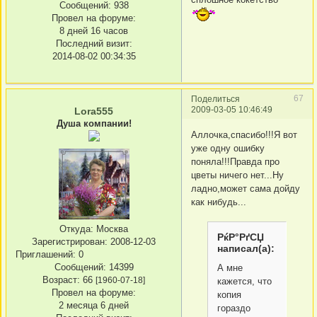
Сообщений:
938
Провел на форуме:
8 дней 16 часов
Последний визит:
2014-08-02 00:34:35
67
Поделиться
2009-03-05 10:46:49
Lora555
Душа компании!
Аллочка,спасибо!!!Я вот
уже одну ошибку
поняла!!!Правда про
цветы ничего нет...Ну
ладно,может сама дойду
как нибудь...
Откуда:
Москва
РќР°РґСЏ
Зарегистрирован
: 2008-12-03
написал(а):
Приглашений:
0
Сообщений:
14399
А мне
Возраст:
66
[1960-07-18]
кажется, что
Провел на форуме:
копия
2 месяца 6 дней
гораздо