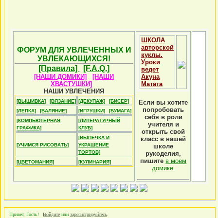
ШКОЛА
авторской
ФОРУМ ДЛЯ УВЛЕЧЕННЫХ И
куклы.
УВЛЕКАЮЩИХСЯ!
Уроки
[Правила]
[F.A.Q.]
ведет
[НАШИ ДОМИКИ]
[НАШИ
Акуна
ХВАСТУШКИ]
Матата
НАШИ УВЛЕЧЕНИЯ
[ВЫШИВКА]
[ВЯЗАНИЕ]
[ДЕКУПАЖ]
[БИСЕР]
Если вы хотите
попробовать
[ЛЕПКА]
[ВАЛЯНИЕ]
[ИГРУШКИ]
[БУМАГА]
себя в роли
[КОМПЬЮТЕРНАЯ
[ЛИТЕРАТУРНЫЙ
учителя и
ГРАФИКА]
КЛУБ]
открыть свой
[ВЫПЕЧКА И
класс в нашей
[УЧИМСЯ РИСОВАТЬ]
УКРАШЕНИЕ
школе
ТОРТОВ]
рукоделия,
пишите
в моем
[ЦВЕТОМАНИЯ]
[КУЛИНАРИЯ]
домике
Привет, Гость!
Войдите
или
зарегистрируйтесь
.