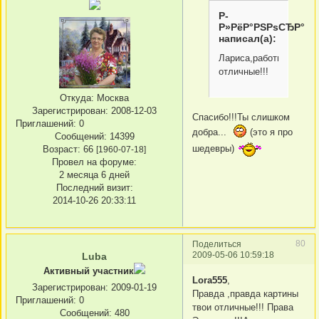
Р­
Р»РёР°РЅРѕСЂР°
написал(а):
Лариса,работы
отличные!!!
Откуда:
Москва
Зарегистрирован
: 2008-12-03
Спасибо!!!Ты слишком
Приглашений:
0
добра...
(это я про
Сообщений:
14399
шедевры)
Возраст:
66
[1960-07-18]
Провел на форуме:
2 месяца 6 дней
Последний визит:
2014-10-26 20:33:11
80
Поделиться
2009-05-06 10:59:18
Luba
Активный участник
Lora555
,
Зарегистрирован
: 2009-01-19
Правда ,правда картины
Приглашений:
0
твои отличные!!! Права
Сообщений:
480