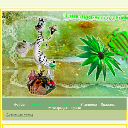
Форум
Личные топики
Награды
Участники
Правила
Регистрация
Войти
Активные темы