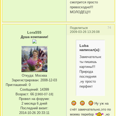
смотрится просто
превосходно!!!
МОЛОДЕЦ!!!
74
Поделиться
2009-03-26 13:26:08
Lora555
Душа компании!
Luba
написал(а):
Замечательно
ты пишешь
картины!!!
Природа
Откуда:
Москва
последняя
Зарегистрирован
: 2008-12-03
,ну просто
Приглашений:
0
перфект
Сообщений:
14399
Возраст:
66
[1960-07-18]
Провел на форуме:
Ну уж на
2 месяца 6 дней
Последний визит:
счёт замечательно,это по
2014-10-26 20:33:11
моему перебор
,но