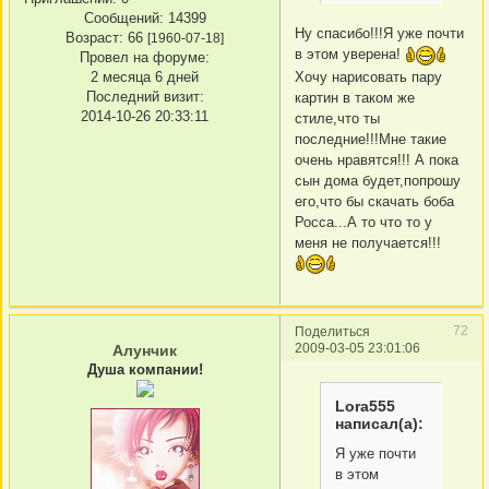
Сообщений:
14399
Ну спасибо!!!Я уже почти
Возраст:
66
[1960-07-18]
в этом уверена!
Провел на форуме:
Хочу нарисовать пару
2 месяца 6 дней
Последний визит:
картин в таком же
2014-10-26 20:33:11
стиле,что ты
последние!!!Мне такие
очень нравятся!!! А пока
сын дома будет,попрошу
его,что бы скачать боба
Росса...А то что то у
меня не получается!!!
72
Поделиться
2009-03-05 23:01:06
Алунчик
Душа компании!
Lora555
написал(а):
Я уже почти
в этом