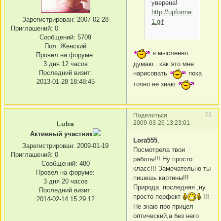
уверена!
http://upforme.ru/uploa
Зарегистрирован
: 2007-02-28
1.gif
Приглашений:
0
Сообщений:
5709
Пол:
Женский
я мысленно
Провел на форуме:
думаю.. как это мне
3 дня 12 часов
Последний визит:
нарисовать
пока
2013-01-28 18:48:45
точно не знаю
73
Поделиться
2009-03-26 13:23:01
Luba
Активный участник
Lora555
,
Зарегистрирован
: 2009-01-19
Посмотрела твои
Приглашений:
0
работы!!! Ну просто
Сообщений:
480
класс!!! Замечательно ты
Провел на форуме:
пишешь картины!!!
3 дня 20 часов
Природа последняя ,ну
Последний визит:
просто перфект
!!!
2014-02-14 15:29:12
Не знаю про прицел
оптический,а без него