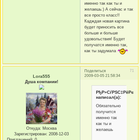
именно так как ты и
желаешь:) А сейчас и так
все просто класс!!
Кадждая новая картина
будет приносить все
больше и больше
удовольствия! Будет
получатся именно так,
как ты задумала
71
Поделиться
2009-03-05 21:58:34
Lora555
Душа компании!
РђР»СѓРЅС‡РёРє
написал(а):
Обязательно
получится
именно так
как ты и
Откуда:
Москва
желаешь
Зарегистрирован
: 2008-12-03
Приглашений:
0