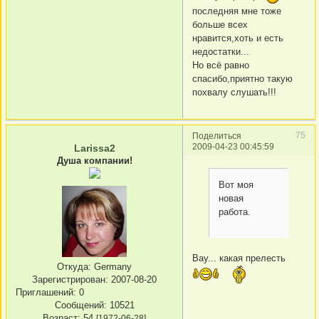
последняя мне тоже
больше всех
нравится,хоть и есть
недостатки...
Но всё равно
спасибо,приятно такую
похвалу слушать!!!
75
Поделиться
2009-04-23 00:45:59
Larissa2
Душа компании!
Вот моя
новая
работа.
Вау... какая прелесть
Откуда:
Germany
Зарегистрирован
: 2007-08-20
Приглашений:
0
Сообщений:
10521
Возраст:
54
[1972-06-28]