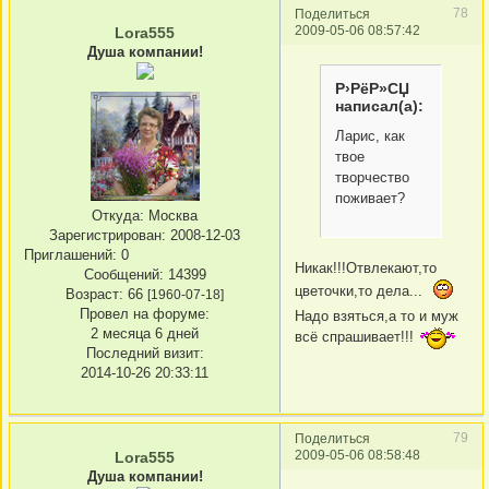
78
Поделиться
2009-05-06 08:57:42
Lora555
Душа компании!
Р›РёР»СЏ
написал(а):
Ларис, как
твое
творчество
поживает?
Откуда:
Москва
Зарегистрирован
: 2008-12-03
Приглашений:
0
Никак!!!Отвлекают,то
Сообщений:
14399
цветочки,то дела...
Возраст:
66
[1960-07-18]
Провел на форуме:
Надо взяться,а то и муж
2 месяца 6 дней
всё спрашивает!!!
Последний визит:
2014-10-26 20:33:11
79
Поделиться
2009-05-06 08:58:48
Lora555
Душа компании!