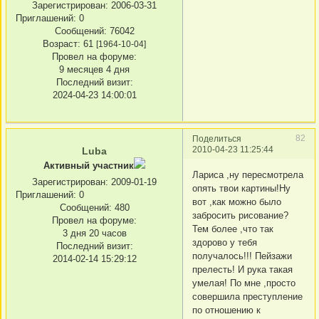
Зарегистрирован
: 2006-03-31
Приглашений:
0
Сообщений:
76042
Возраст:
61
[1964-10-04]
Провел на форуме:
9 месяцев 4 дня
Последний визит:
2024-04-23 14:00:01
82
Поделиться
2010-04-23 11:25:44
Luba
Активный участник
Лариса ,ну пересмотрела
Зарегистрирован
: 2009-01-19
опять твои картины!Ну
Приглашений:
0
вот ,как можно было
Сообщений:
480
забросить рисование?
Провел на форуме:
Тем более ,что так
3 дня 20 часов
здорово у тебя
Последний визит:
получалось!!! Пейзажи
2014-02-14 15:29:12
прелесть! И рука такая
умелая! По мне ,просто
совершила преступление
по отношению к