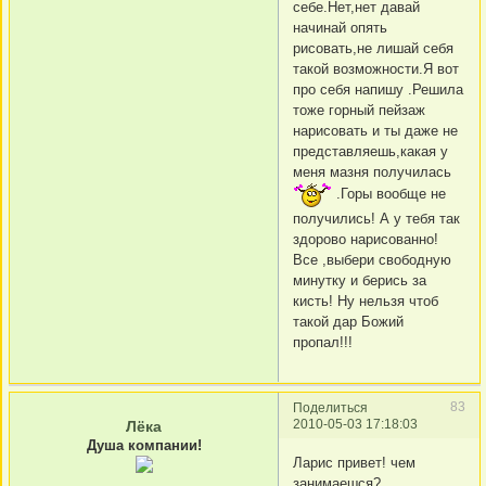
себе.Нет,нет давай
начинай опять
рисовать,не лишай себя
такой возможности.Я вот
про себя напишу .Решила
тоже горный пейзаж
нарисовать и ты даже не
представляешь,какая у
меня мазня получилась
.Горы вообще не
получились! А у тебя так
здорово нарисованно!
Все ,выбери свободную
минутку и берись за
кисть! Ну нельзя чтоб
такой дар Божий
пропал!!!
83
Поделиться
2010-05-03 17:18:03
Лёка
Душа компании!
Ларис привет! чем
занимаешся?