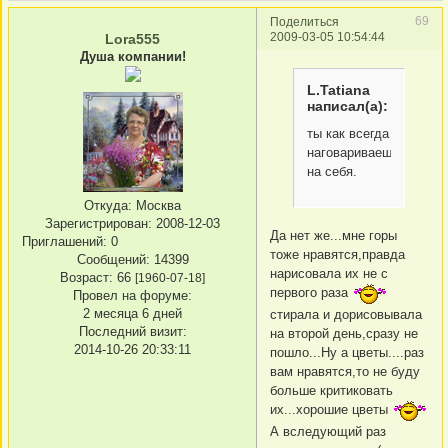
69
Поделиться
2009-03-05 10:54:44
Lora555
Душа компании!
L.Tatiana
написал(а):
ты как всегда
наговариваешь
на себя.
Откуда:
Москва
Зарегистрирован
: 2008-12-03
Да нет же...мне горы
Приглашений:
0
тоже нравятся,правда
Сообщений:
14399
нарисовала их не с
Возраст:
66
[1960-07-18]
первого раза
Провел на форуме:
2 месяца 6 дней
стирала и дорисовывала
Последний визит:
на второй день,сразу не
2014-10-26 20:33:11
пошло...Ну а цветы....раз
вам нравятся,то не буду
больше критиковать
их...хорошие цветы
А вследующий раз