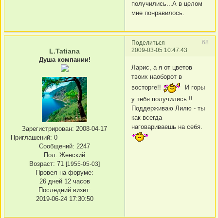
получились...А в целом
мне понравилось.
68
Поделиться
2009-03-05 10:47:43
L.Tatiana
Душа компании!
Ларис, а я от цветов
твоих наоборот в
восторге!!
И горы
у тебя получились !!
Поддерживаю Лилю - ты
как всегда
наговариваешь на себя.
Зарегистрирован
: 2008-04-17
Приглашений:
0
Сообщений:
2247
Пол:
Женский
Возраст:
71
[1955-05-03]
Провел на форуме:
26 дней 12 часов
Последний визит:
2019-06-24 17:30:50