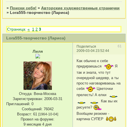
»
Поиски себя!
»
Авторские художественные странички
»
Lora555-творчество (Лариса)
Страница:
«
1
2
3
Lora555-творчество (Лариса)
61
Поделиться
2009-03-04 23:52:44
Лиля
Как обычно к себе
придираешься
Я
так и знала, что тут
очередной шедевр, а ты
просто наговариваешь на
себя
Цветочки
Откуда:
Вена-Москва
прелесть! А елки
Зарегистрирован
: 2006-03-31
Как вы их
Приглашений:
0
рисуете?
Сообщений:
76042
Вообщем резюме -
Возраст:
61
[1964-10-04]
картина СУПЕР
Провел на форуме:
9 месяцев 4 дня