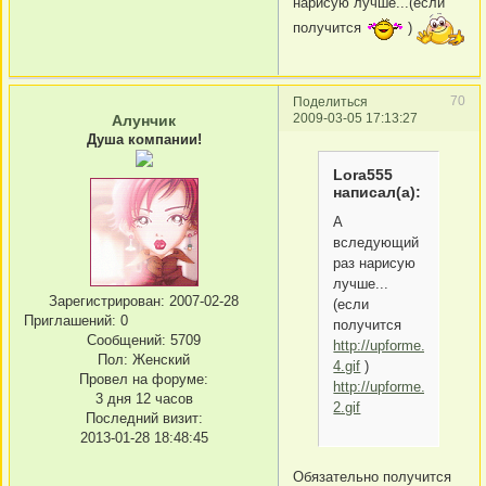
нарисую лучше...(если
получится
)
70
Поделиться
2009-03-05 17:13:27
Алунчик
Душа компании!
Lora555
написал(а):
А
вследующий
раз нарисую
лучше...
Зарегистрирован
: 2007-02-28
(если
Приглашений:
0
получится
Сообщений:
5709
http://upforme.ru/uploa
Пол:
Женский
4.gif
)
Провел на форуме:
http://upforme.ru/uploa
3 дня 12 часов
2.gif
Последний визит:
2013-01-28 18:48:45
Обязательно получится