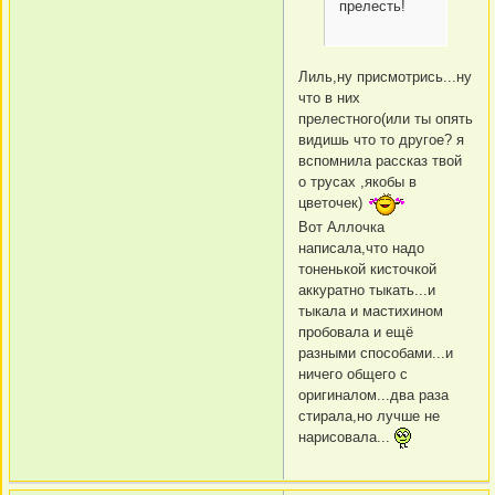
прелесть!
Лиль,ну присмотрись...ну
что в них
прелестного(или ты опять
видишь что то другое? я
вспомнила рассказ твой
о трусах ,якобы в
цветочек)
Вот Аллочка
написала,что надо
тоненькой кисточкой
аккуратно тыкать...и
тыкала и мастихином
пробовала и ещё
разными способами...и
ничего общего с
оригиналом...два раза
стирала,но лучше не
нарисовала...