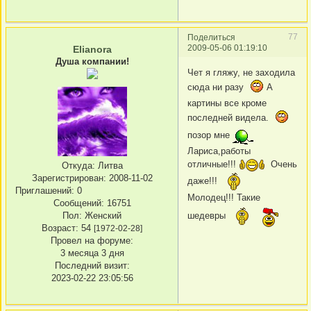
77
Поделиться
2009-05-06 01:19:10
Elianora
Душа компании!
Чет я гляжу, не заходила
сюда ни разу
А
картины все кроме
последней видела.
позор мне
Лариса,работы
отличные!!!
Очень
Откуда:
Литва
Зарегистрирован
: 2008-11-02
даже!!!
Приглашений:
0
Молодец!!! Такие
Сообщений:
16751
шедевры
Пол:
Женский
Возраст:
54
[1972-02-28]
Провел на форуме:
3 месяца 3 дня
Последний визит:
2023-02-22 23:05:56