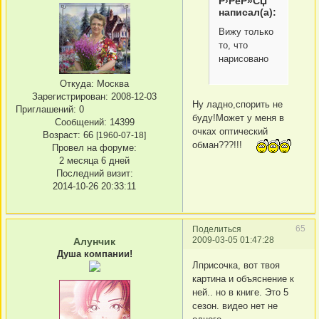
Р›РёР»СЏ
написал(а):
Вижу только
то, что
нарисовано
Откуда:
Москва
Зарегистрирован
: 2008-12-03
Ну ладно,спорить не
Приглашений:
0
буду!Может у меня в
Сообщений:
14399
очках оптический
Возраст:
66
[1960-07-18]
обман???!!!
Провел на форуме:
2 месяца 6 дней
Последний визит:
2014-10-26 20:33:11
65
Поделиться
2009-03-05 01:47:28
Алунчик
Душа компании!
Лприсочка, вот твоя
картина и объяснение к
ней.. но в книге. Это 5
сезон. видео нет не