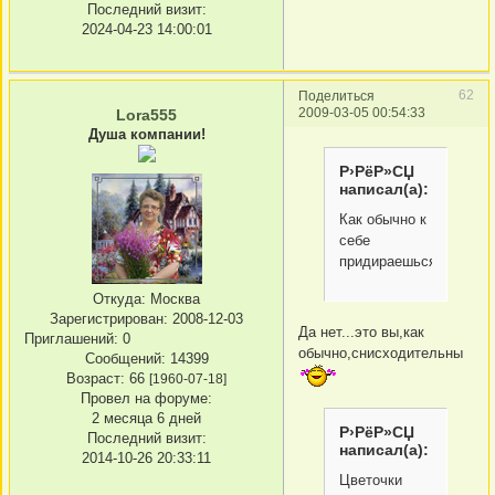
Последний визит:
2024-04-23 14:00:01
62
Поделиться
2009-03-05 00:54:33
Lora555
Душа компании!
Р›РёР»СЏ
написал(а):
Как обычно к
себе
придираешься
Откуда:
Москва
Зарегистрирован
: 2008-12-03
Да нет...это вы,как
Приглашений:
0
обычно,снисходительны
Сообщений:
14399
Возраст:
66
[1960-07-18]
Провел на форуме:
2 месяца 6 дней
Р›РёР»СЏ
Последний визит:
написал(а):
2014-10-26 20:33:11
Цветочки