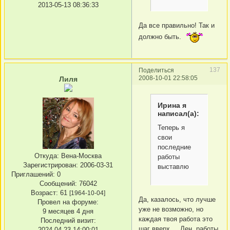
2013-05-13 08:36:33
Да все правильно! Так и
должно быть.
137
Поделиться
2008-10-01 22:58:05
Лиля
Ирина я
написал(а):
Теперь я
свои
последние
Откуда:
Вена-Москва
работы
Зарегистрирован
: 2006-03-31
выставлю
Приглашений:
0
Сообщений:
76042
Возраст:
61
[1964-10-04]
Да, казалось, что лучше
Провел на форуме:
уже не возможно, но
9 месяцев 4 дня
каждая твоя работа это
Последний визит:
шаг вверх.... Лен, работы
2024-04-23 14:00:01