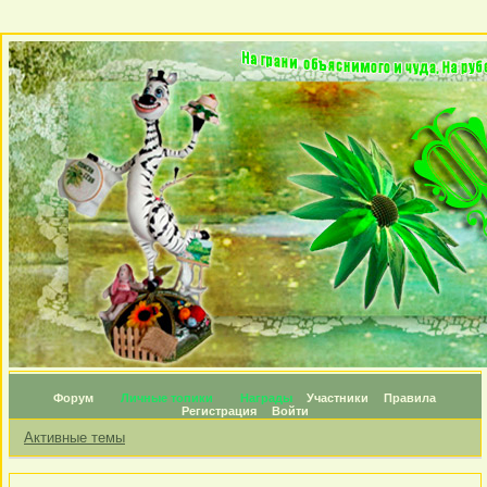
Форум
Личные топики
Награды
Участники
Правила
Регистрация
Войти
Активные темы