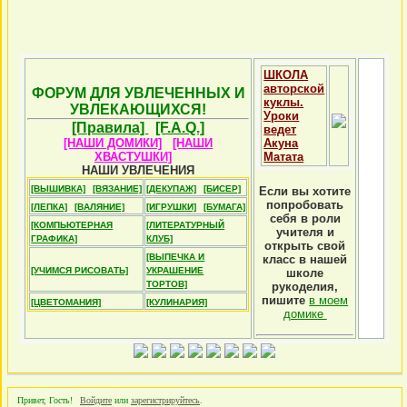
ШКОЛА
авторской
ФОРУМ ДЛЯ УВЛЕЧЕННЫХ И
куклы.
УВЛЕКАЮЩИХСЯ!
Уроки
[Правила]
[F.A.Q.]
ведет
[НАШИ ДОМИКИ]
[НАШИ
Акуна
ХВАСТУШКИ]
Матата
НАШИ УВЛЕЧЕНИЯ
[ВЫШИВКА]
[ВЯЗАНИЕ]
[ДЕКУПАЖ]
[БИСЕР]
Если вы хотите
попробовать
[ЛЕПКА]
[ВАЛЯНИЕ]
[ИГРУШКИ]
[БУМАГА]
себя в роли
[КОМПЬЮТЕРНАЯ
[ЛИТЕРАТУРНЫЙ
учителя и
ГРАФИКА]
КЛУБ]
открыть свой
[ВЫПЕЧКА И
класс в нашей
[УЧИМСЯ РИСОВАТЬ]
УКРАШЕНИЕ
школе
ТОРТОВ]
рукоделия,
пишите
в моем
[ЦВЕТОМАНИЯ]
[КУЛИНАРИЯ]
домике
Привет, Гость!
Войдите
или
зарегистрируйтесь
.