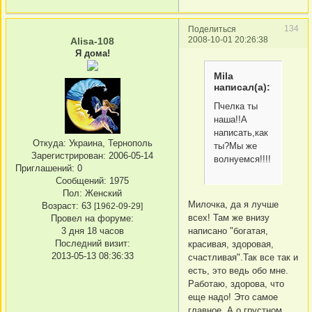
134
Поделиться
2008-10-01 20:26:38
Alisa-108
Я дома!
Mila
написал(а):
Пчелка ты
наша!!А
написать,как
Откуда:
Украина, Тернополь
ты?Мы же
Зарегистрирован
: 2006-05-14
волнуемся!!!!
Приглашений:
0
Сообщений:
1975
Пол:
Женский
Милочка, да я лучше
Возраст:
63
[1962-09-29]
всех! Там же внизу
Провел на форуме:
написано "богатая,
3 дня 18 часов
Последний визит:
красивая, здоровая,
2013-05-13 08:36:33
счастливая".Так все так и
есть, это ведь обо мне.
Работаю, здорова, что
еще надо! Это самое
главное. А о грустном