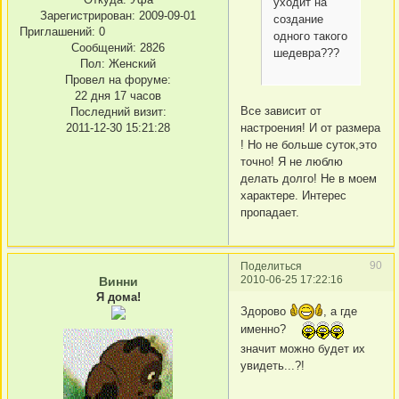
уходит на
Зарегистрирован
: 2009-09-01
создание
Приглашений:
0
одного такого
Сообщений:
2826
шедевра???
Пол:
Женский
Провел на форуме:
22 дня 17 часов
Все зависит от
Последний визит:
настроения! И от размера
2011-12-30 15:21:28
! Но не больше суток,это
точно! Я не люблю
делать долго! Не в моем
характере. Интерес
пропадает.
90
Поделиться
2010-06-25 17:22:16
Винни
Я дома!
Здорово
, а где
именно?
значит можно будет их
увидеть...?!