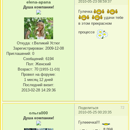
2010-05-23 08:59:37
elena-apana
Душа компании!
Гулечка
удачи тебе
в этом прекрасном
процессе
Откуда:
г.Великий Устюг
Зарегистрирован
: 2009-12-08
Приглашений:
0
Сообщений:
6194
Пол:
Женский
Возраст:
70
[1955-11-03]
Провел на форуме:
1 месяц 12 дней
Последний визит:
2013-02-28 14:29:36
72
Поделиться
2010-05-25 00:20:35
ольга000
Душа компании!
Гулееечка!!!
я под