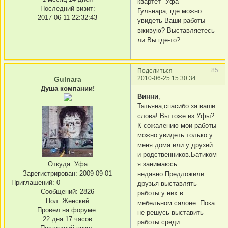
квартет "Уфа"
Последний визит:
Гульнара, где можно
2017-06-11 22:32:43
увидеть Ваши работы
вживую? Выставляетесь
ли Вы где-то?
85
Поделиться
2010-06-25 15:30:34
Gulnara
Душа компании!
Винни
,
Татьяна,спасибо за ваши
слова! Вы тоже из Уфы?
К сожалению мои работы
можно увидеть только у
меня дома или у друзей
и родственников.Батиком
я занимаюсь
Откуда:
Уфа
Зарегистрирован
: 2009-09-01
недавно.Предложили
Приглашений:
0
друзья выставлять
Сообщений:
2826
работы у них в
Пол:
Женский
мебельном салоне. Пока
Провел на форуме:
не решусь выставить
22 дня 17 часов
работы среди