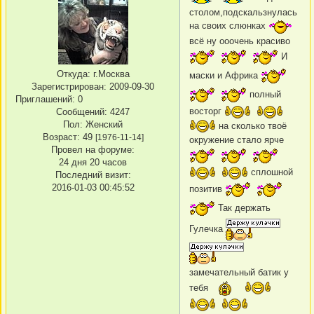
столом,подскальзнулась
на своих слюнках
всё ну ооочень красиво
И
Откуда:
г.Москва
маски и Африка
Зарегистрирован
: 2009-09-30
полный
Приглашений:
0
восторг
Сообщений:
4247
Пол:
Женский
на сколько твоё
Возраст:
49
[1976-11-14]
окружение стало ярче
Провел на форуме:
24 дня 20 часов
сплошной
Последний визит:
2016-01-03 00:45:52
позитив
Так держать
Гулечка
замечательный батик у
тебя