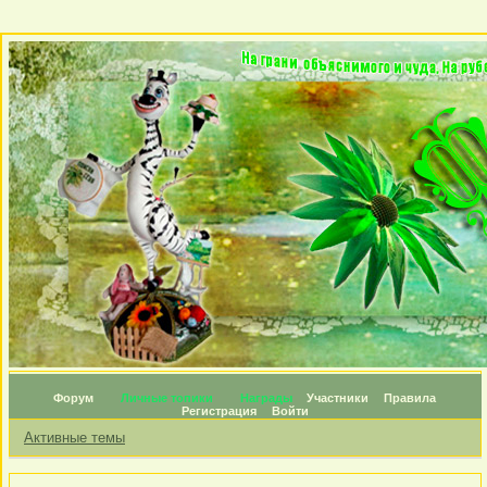
Форум
Личные топики
Награды
Участники
Правила
Регистрация
Войти
Активные темы