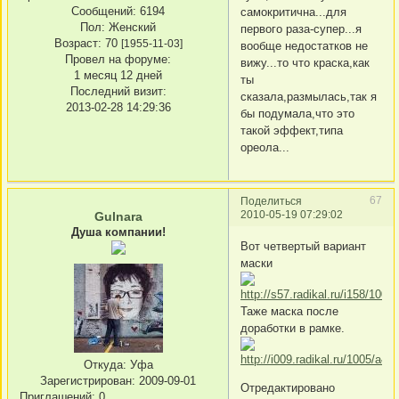
Сообщений:
6194
самокритична...для
Пол:
Женский
первого раза-супер...я
Возраст:
70
[1955-11-03]
вообще недостатков не
Провел на форуме:
вижу...то что краска,как
1 месяц 12 дней
ты
Последний визит:
сказала,размылась,так я
2013-02-28 14:29:36
бы подумала,что это
такой эффект,типа
ореола...
67
Поделиться
2010-05-19 07:29:02
Gulnara
Душа компании!
Вот четвертый вариант
маски
Таже маска после
доработки в рамке.
Откуда:
Уфа
Зарегистрирован
: 2009-09-01
Отредактировано
Приглашений:
0