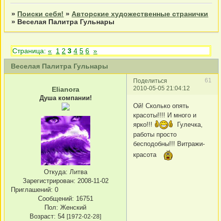
»
Поиски себя!
»
Авторские художественные странички
»
Веселая Палитра Гульнары
Страница:
«
1
2
3
4
5
6
»
Веселая Палитра Гульнары
61
Поделиться
2010-05-05 21:04:12
Elianora
Душа компании!
Ой! Сколько опять
красоты!!!! И много и
ярко!!!
Гулечка,
работы просто
бесподобны!!! Витражи-
красота
Откуда:
Литва
Зарегистрирован
: 2008-11-02
Приглашений:
0
Сообщений:
16751
Пол:
Женский
Возраст:
54
[1972-02-28]