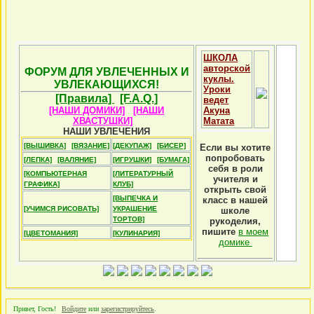
ШКОЛА
авторской
ФОРУМ ДЛЯ УВЛЕЧЕННЫХ И
куклы.
УВЛЕКАЮЩИХСЯ!
Уроки
[Правила]
[F.A.Q.]
ведет
[НАШИ ДОМИКИ]
[НАШИ
Акуна
ХВАСТУШКИ]
Матата
НАШИ УВЛЕЧЕНИЯ
[ВЫШИВКА]
[ВЯЗАНИЕ]
[ДЕКУПАЖ]
[БИСЕР]
Если вы хотите
попробовать
[ЛЕПКА]
[ВАЛЯНИЕ]
[ИГРУШКИ]
[БУМАГА]
себя в роли
[КОМПЬЮТЕРНАЯ
[ЛИТЕРАТУРНЫЙ
учителя и
ГРАФИКА]
КЛУБ]
открыть свой
[ВЫПЕЧКА И
класс в нашей
[УЧИМСЯ РИСОВАТЬ]
УКРАШЕНИЕ
школе
ТОРТОВ]
рукоделия,
пишите
в моем
[ЦВЕТОМАНИЯ]
[КУЛИНАРИЯ]
домике
Привет, Гость!
Войдите
или
зарегистрируйтесь
.