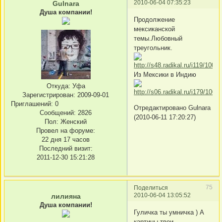
2010-06-04 07:35:23
Gulnara
Душа компании!
Продолжение
мексиканской
темы.Любовный
треугольник.
Из Мексики в Индию
Откуда:
Уфа
Зарегистрирован
: 2009-09-01
Приглашений:
0
Отредактировано Gulnara
Сообщений:
2826
(2010-06-11 17:20:27)
Пол:
Женский
Провел на форуме:
22 дня 17 часов
Последний визит:
2011-12-30 15:21:28
75
Поделиться
2010-06-04 13:05:52
лилияна
Душа компании!
Гуличка ты умничка ) А
картины твои