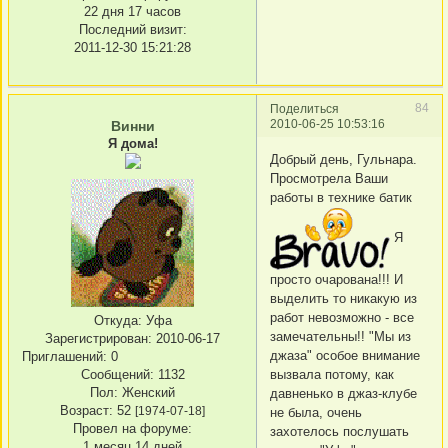
22 дня 17 часов
Последний визит:
2011-12-30 15:21:28
84
Поделиться
2010-06-25 10:53:16
Винни
Я дома!
Добрый день, Гульнара.
Просмотрела Ваши
работы в технике батик
Я
просто очарована!!! И
выделить то никакую из
работ невозможно - все
Откуда:
Уфа
замечательны!! "Мы из
Зарегистрирован
: 2010-06-17
джаза" особое внимание
Приглашений:
0
вызвала потому, как
Сообщений:
1132
Пол:
Женский
давненько в джаз-клубе
Возраст:
52
[1974-07-18]
не была, очень
Провел на форуме:
захотелось послушать
1 месяц 14 дней