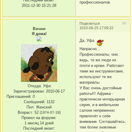
Последний визит:
профессионалов.
2011-12-30 15:21:28
86
Поделиться
2010-06-25 17:09:22
Винни
Я дома!
Да, Уфа
Напрасно...
Профессионалы, они,
ведь, те же люди из
плоти и крови. Работают
теми же инструментами,
используют те же
материалы.
Откуда:
Уфа
У Вас очень достойные
Зарегистрирован
: 2010-06-17
работы!!! Африка -
Приглашений:
0
практически интерьерная
Сообщений:
1132
серия, и в мебельном
Пол:
Женский
салоне непременно
Возраст:
52
[1974-07-18]
привлечёт к себе
Провел на форуме:
внимание. Соглашайтесь,
1 месяц 14 дней
тем более знакомые
Последний визит: