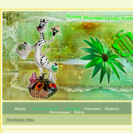
Форум
Личные топики
Награды
Участники
Правила
Регистрация
Войти
Активные темы