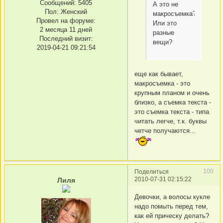
Сообщений:
5405
А это не
Пол:
Женский
макросъемка?
Провел на форуме:
Или это
2 месяца 11 дней
разные
Последний визит:
вещи?
2019-04-21 09:21:54
еще как бывает,
макросъемка - это
крупным планом и очень
близко, а съемка текста -
это съемка текста - типа
читать легче, т.к. буквы
четче получаются...
100
Поделиться
2010-07-31 02:15:22
Лиля
Девочки, а волосы кукле
надо помыть перед тем,
как ей прическу делать?