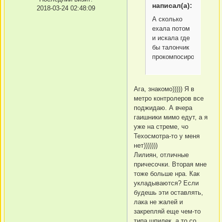
написал(а):
2018-03-24 02:48:09
А сколько
ехала потом
и искала где
бы талончик
прокомпосировать
Ага, знакомо))))) Я в
метро контролеров все
поджидаю. А вчера
гаишники мимо едут, а я
уже на стреме, чо
Техосмотра-то у меня
нет)))))))
Лилиян, отличные
причесочки. Вторая мне
тоже больше нра. Как
укладываются? Если
будешь эти оставлять,
лака не жалей и
закрепляй еще чем-то
типа шпилек, а то со