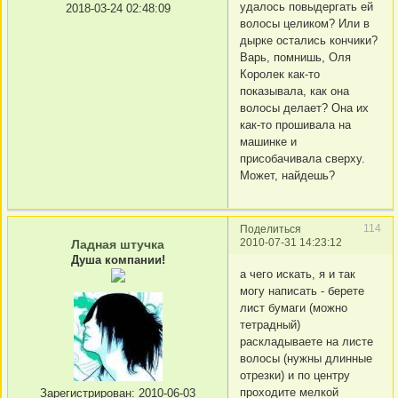
удалось повыдергать ей
2018-03-24 02:48:09
волосы целиком? Или в
дырке остались кончики?
Варь, помнишь, Оля
Королек как-то
показывала, как она
волосы делает? Она их
как-то прошивала на
машинке и
присобачивала сверху.
Может, найдешь?
114
Поделиться
2010-07-31 14:23:12
Ладная штучка
Душа компании!
а чего искать, я и так
могу написать - берете
лист бумаги (можно
тетрадный)
раскладываете на листе
волосы (нужны длинные
отрезки) и по центру
проходите мелкой
Зарегистрирован
: 2010-06-03