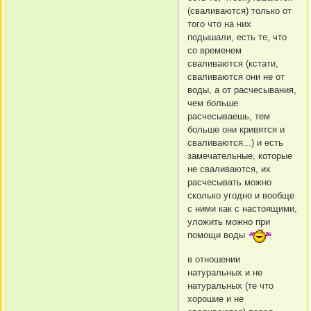
(сваливаются) только от
того что на них
подышали, есть те, что
со временем
сваливаются (кстати,
сваливаются они не от
воды, а от расчесывания,
чем больше
расчесываешь, тем
больше они кривятся и
сваливаются...) и есть
замечательные, которые
не сваливаются, их
расчесывать можно
сколько угодно и вообще
с ними как с настоящими,
уложить можно при
помощи воды
в отношении
натуральных и не
натуральных (те что
хорошие и не