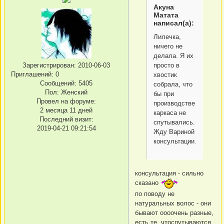
Акуна
Матата
написал(а):
Лилечка,
ничего не
делала. Я их
Зарегистрирован
: 2010-06-03
просто в
Приглашений:
0
хвостик
Сообщений:
5405
собрала, что
Пол:
Женский
бы при
Провел на форуме:
производстве
2 месяца 11 дней
каркаса не
Последний визит:
спутывались.
2019-04-21 09:21:54
Жду Вариной
консультации.
консультация - сильно
сказано
по поводу не
натуральных волос - они
бывают оооочень разные,
есть те, чтоспутываются