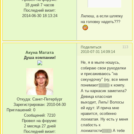
18 дней 7 часов
Последний визит:
2014-06-30 18:13:24
Лилюш, а если шляпку
на головку надеть???
113
Поделиться
2010-07-31 14:09:14
Акуна Матата
Душа компании!
Не, я в мыле ношусь,
собираю свои рукоделки
и присаживаюсь "на
секундочку" (ну, все меня
понимают))))))))) к компу.
А ты каркасик заметила?
Девица классная
Откуда:
Санкт-Петербург
выходит, Лиль! Волосы
Зарегистрирован
: 2010-04-30
ей идут. И прича мне
Приглашений:
0
нравится, особенно
Сообщений:
7210
лохматая. Ну есть у меня
Провел на форуме:
слабость к
2 месяца 27 дней
лохматости)))))))) А тебе
Последний визит: