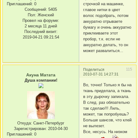
Приглашений:
0
строчкой на машинке,
Сообщений:
5405
главое нитки в цвет
Пол:
Женский
волос подобрать, потом
Провел на форуме:
аккуратно отрываете
2 месяца 11 дней
бумагу и очень аккуратно
Последний визит:
приклеиваете этот
2019-04-21 09:21:54
пробор, т.к. если не
аккуратно делать, то он
может развалиться...
115
Поделиться
2010-07-31 14:27:31
Акуна Матата
Душа компании!
Во, точно! Только я бы на
ткань приделала, а ткань
в эту дырочку запихала.
В след. раз обязательно
так сделаю!!! Лиль,
может, так попробуешь?
Больше шансов, что клей
Откуда:
Санкт-Петербург
не вылезет.
Зарегистрирован
: 2010-04-30
Все, несусь. На низком
Приглашений:
0