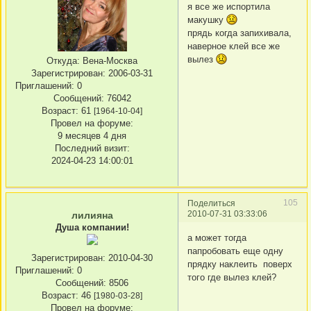
я все же испортила
макушку
прядь когда запихивала,
наверное клей все же
вылез
Откуда:
Вена-Москва
Зарегистрирован
: 2006-03-31
Приглашений:
0
Сообщений:
76042
Возраст:
61
[1964-10-04]
Провел на форуме:
9 месяцев 4 дня
Последний визит:
2024-04-23 14:00:01
105
Поделиться
2010-07-31 03:33:06
лилияна
Душа компании!
а может тогда
папробовать еще одну
Зарегистрирован
: 2010-04-30
прядку наклеить поверх
Приглашений:
0
того где вылез клей?
Сообщений:
8506
Возраст:
46
[1980-03-28]
Провел на форуме: