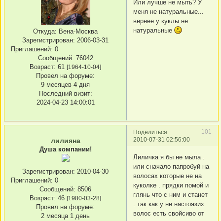
Или лучше не мыть? У
меня не натуральные...
вернее у куклы не
натуральные
Откуда:
Вена-Москва
Зарегистрирован
: 2006-03-31
Приглашений:
0
Сообщений:
76042
Возраст:
61
[1964-10-04]
Провел на форуме:
9 месяцев 4 дня
Последний визит:
2024-04-23 14:00:01
101
Поделиться
2010-07-31 02:56:00
лилияна
Душа компании!
Лиличка я бы не мыла .
или сначало папробуй на
Зарегистрирован
: 2010-04-30
волосах которые не на
Приглашений:
0
куколке . прядки помой и
Сообщений:
8506
глянь что с ним и станет
Возраст:
46
[1980-03-28]
. так как у не настоязих
Провел на форуме:
волос есть свойсиво от
2 месяца 1 день