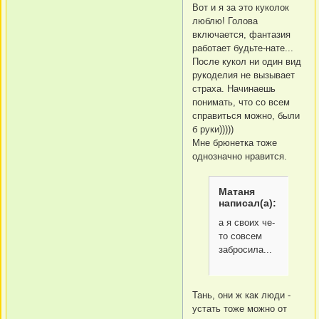
Вот и я за это куколок
люблю! Голова
включается, фантазия
работает будьте-нате...
После кукол ни один вид
рукоделия не вызывает
страха. Начинаешь
понимать, что со всем
справиться можно, были
б руки)))))
Мне брюнетка тоже
однозначно нравится.
Матаня
написал(а):
а я своих че-
то совсем
забросила...
Тань, они ж как люди -
устать тоже можно от