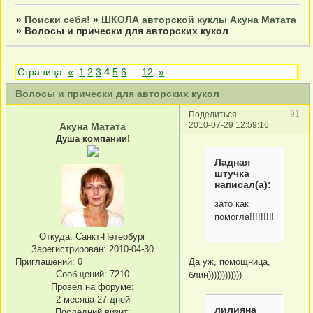
»
Поиски себя!
»
ШКОЛА авторской куклы Акуна Матата
»
Волосы и прически для авторских кукол
Страница:
«
1
2
3
4
5
6
…
12
»
Волосы и прически для авторских кукол
91
Поделиться
2010-07-29 12:59:16
Акуна Матата
Душа компании!
Ладная
штучка
написал(а):
зато как
помогла!!!!!!!!!!
Откуда:
Санкт-Петербург
Зарегистрирован
: 2010-04-30
Приглашений:
0
Да уж, помощница,
Сообщений:
7210
блин))))))))))))
Провел на форуме:
2 месяца 27 дней
лилияна
Последний визит: