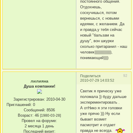
постоянного общения.
Отдохнешь,
соскучишься, потом
вернешься, с новыми
идеями, с желанием. Да
и правда,у тебя сейчас
новый "бальзам на
душу", вон шкурки
сколько притаранил - наш
человек)))))))))))))),
понимающий))))
92
Поделиться
2010-07-29 14:03:52
лилияна
Душа компании!
Светик я прическу уже
поломала )) буду дальше
Зарегистрирован
: 2010-04-30
эксперементировать .
Приглашений:
0
А отНико я эти головки
Сообщений:
8506
уже прячю ))) Ну если
Возраст:
46
[1980-03-28]
бывает возмет
Провел на форуме:
пасмотрит и отдает
2 месяца 1 день
правда не всегда.
Последний визит: