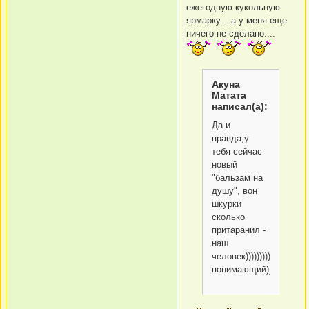
ежегодную кукольную
ярмарку....а у меня еще
ничего не сделано....
Акуна
Матата
написал(а):
Да и
правда,у
тебя сейчас
новый
"бальзам на
душу", вон
шкурки
сколько
притаранил -
наш
человек)))))))))))))),
понимающий))))