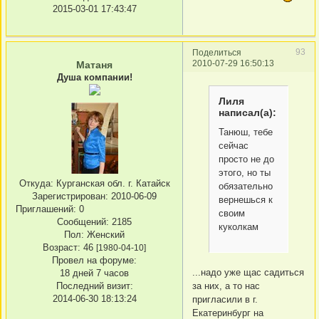
2015-03-01 17:43:47
93
Поделиться
2010-07-29 16:50:13
Матаня
Душа компании!
Лиля
написал(а):
Танюш, тебе
сейчас
просто не до
этого, но ты
Откуда:
Курганская обл. г. Катайск
обязательно
Зарегистрирован
: 2010-06-09
вернешься к
Приглашений:
0
своим
Сообщений:
2185
куколкам
Пол:
Женский
Возраст:
46
[1980-04-10]
Провел на форуме:
...надо уже щас садиться
18 дней 7 часов
за них, а то нас
Последний визит:
2014-06-30 18:13:24
пригласили в г.
Екатеринбург на