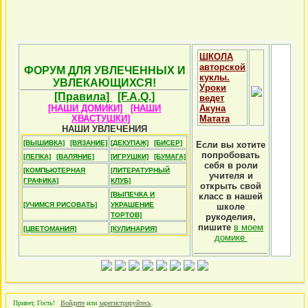
ШКОЛА
авторской
ФОРУМ ДЛЯ УВЛЕЧЕННЫХ И
куклы.
УВЛЕКАЮЩИХСЯ!
Уроки
[Правила]
[F.A.Q.]
ведет
[НАШИ ДОМИКИ]
[НАШИ
Акуна
ХВАСТУШКИ]
Матата
НАШИ УВЛЕЧЕНИЯ
[ВЫШИВКА]
[ВЯЗАНИЕ]
[ДЕКУПАЖ]
[БИСЕР]
Если вы хотите
попробовать
[ЛЕПКА]
[ВАЛЯНИЕ]
[ИГРУШКИ]
[БУМАГА]
себя в роли
[КОМПЬЮТЕРНАЯ
[ЛИТЕРАТУРНЫЙ
учителя и
ГРАФИКА]
КЛУБ]
открыть свой
[ВЫПЕЧКА И
класс в нашей
[УЧИМСЯ РИСОВАТЬ]
УКРАШЕНИЕ
школе
ТОРТОВ]
рукоделия,
пишите
в моем
[ЦВЕТОМАНИЯ]
[КУЛИНАРИЯ]
домике
Привет, Гость!
Войдите
или
зарегистрируйтесь
.