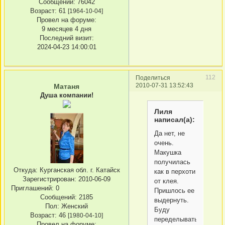
Сообщений:
76042
Возраст:
61
[1964-10-04]
Провел на форуме:
9 месяцев 4 дня
Последний визит:
2024-04-23 14:00:01
112
Поделиться
2010-07-31 13:52:43
Матаня
Душа компании!
Лиля
написал(а):
Да нет, не
очень.
Макушка
получилась
Откуда:
Курганская обл. г. Катайск
как в перхоти
Зарегистрирован
: 2010-06-09
от клея.
Приглашений:
0
Пришлось ее
Сообщений:
2185
выдернуть.
Пол:
Женский
Буду
Возраст:
46
[1980-04-10]
переделывать.
Провел на форуме: