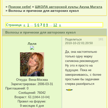
»
Поиски себя!
»
ШКОЛА авторской куклы Акуна Матата
»
Волосы и прически для авторских кукол
Страница:
«
1
…
5
6
7
8
9
…
12
»
Волосы и прически для авторских кукол
181
Поделиться
2010-10-22 01:20:50
Лиля
Да, она настоятельно
только одну марку
силикона рекомендует.
Ну это я просто на
будущее. Пока не
заморачиваюсь, с более
простыми бы задачами
Откуда:
Вена-Москва
сперва разобраться
Зарегистрирован
: 2006-03-31
Приглашений:
0
Сообщений:
76042
Возраст:
61
[1964-10-04]
Провел на форуме:
9 месяцев 4 дня