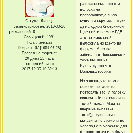
рассказывала про эти
волоски на
проволочках,а я боа
купила и скрутила штуки
Откуда:
Липецк
Зарегистрирован
: 2010-03-20
две с одной бисеринкой.
Приглашений:
0
Щас найти не могу ГДЕ
Сообщений:
1981
этот снимок свой
Пол:
Женский
выложила,но где-то на
Возраст:
67
[1959-07-28]
форуме. А позже
Провел на форуме:
забивала в Поисковике и
20 дней 23 часа
тоже вышла на
Последний визит:
Куклы.ру,про что
2017-12-05 10:32:13
Варюшка говорит.
Но знаешь,что-то мне
совсем не хочется
повторять это. И головку
ковырять !и по волосинке
тоже.! Была в Москве
вчера(на выставке
тоже!),в кукольные
магазины по времени не
успела,но в магазине для
флористов купила белую