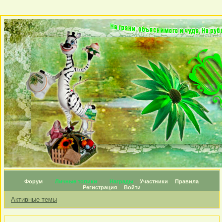
Форум
Личные топики
Награды
Участники
Правила
Регистрация
Войти
Активные темы