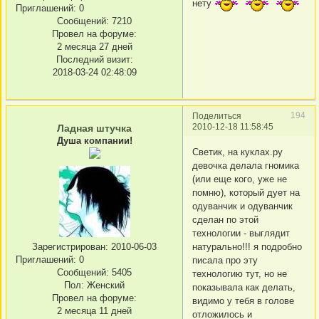
нету
Приглашений:
0
Сообщений:
7210
Провел на форуме:
2 месяца 27 дней
Последний визит:
2018-03-24 02:48:09
194
Поделиться
2010-12-18 11:58:45
Ладная штучка
Душа компании!
Светик, на куклах.ру
девочка делала гномика
(или еще кого, уже не
помню), который дует на
одуванчик и одуванчик
сделан по этой
технологии - выглядит
натурально!!! я подробно
Зарегистрирован
: 2010-06-03
Приглашений:
0
писала про эту
Сообщений:
5405
технологию тут, но не
Пол:
Женский
показывала как делать,
Провел на форуме:
видимо у тебя в голове
2 месяца 11 дней
отложилось и