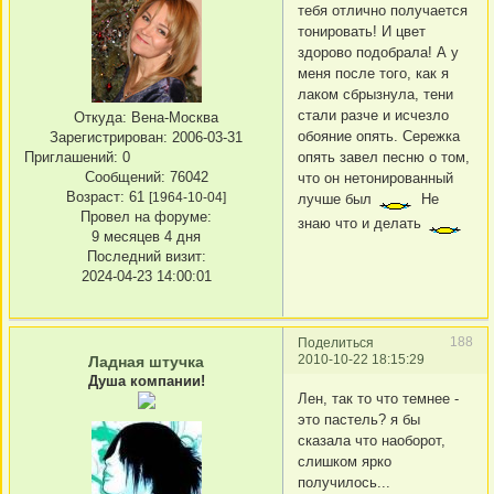
тебя отлично получается
тонировать! И цвет
здорово подобрала! А у
меня после того, как я
лаком сбрызнула, тени
стали разче и исчезло
Откуда:
Вена-Москва
обояние опять. Сережка
Зарегистрирован
: 2006-03-31
Приглашений:
0
опять завел песню о том,
Сообщений:
76042
что он нетонированный
Возраст:
61
[1964-10-04]
лучше был
Не
Провел на форуме:
знаю что и делать
9 месяцев 4 дня
Последний визит:
2024-04-23 14:00:01
188
Поделиться
2010-10-22 18:15:29
Ладная штучка
Душа компании!
Лен, так то что темнее -
это пастель? я бы
сказала что наоборот,
слишком ярко
получилось...