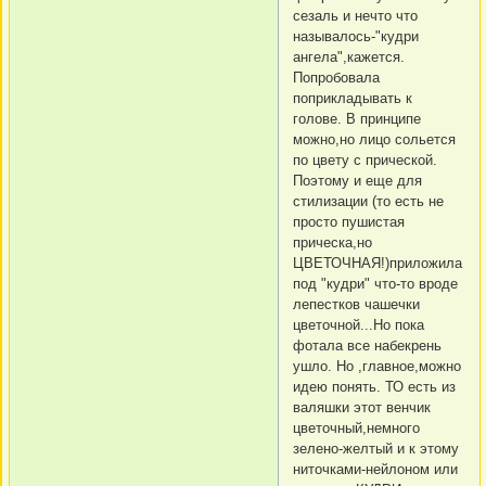
сезаль и нечто что
называлось-"кудри
ангела",кажется.
Попробовала
поприкладывать к
голове. В принципе
можно,но лицо сольется
по цвету с прической.
Поэтому и еще для
стилизации (то есть не
просто пушистая
прическа,но
ЦВЕТОЧНАЯ!)приложила
под "кудри" что-то вроде
лепестков чашечки
цветочной...Но пока
фотала все набекрень
ушло. Но ,главное,можно
идею понять. ТО есть из
валяшки этот венчик
цветочный,немного
зелено-желтый и к этому
ниточками-нейлоном или