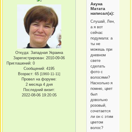
Акуна
Матата
написал(а):
Слушай, Лен,
а я вот
сейчас
подумала: а
ты не
можешь при
Откуда:
Западная Украина
дневном
Зарегистрирован
: 2010-09-06
свете
Приглашений:
0
сделать
Сообщений:
4195
фото с
Возраст:
65
[1960-11-11]
волосями?
Провел на форуме:
Насколько я
2 месяца 4 дня
помню, цвет
Последний визит:
был
2022-08-06 19:20:05
довольно
розовый,
сочетается
ли он с этим
цветом
волос?