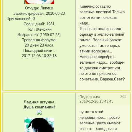
Конечно,оставлю
Откуда:
Липецк
зеленые листики! Только
Зарегистрирован
: 2010-03-20
вот оттенки поискать
Приглашений:
0
надо..
Сообщений:
1981
Я раньше планировала
Пол:
Женский
одежду в желто-зеленой
Возраст:
67
[1959-07-28]
гамме. Зеленый бархат
Провел на форуме:
20 дней 23 часа
уже есть. Так теперь,с
Последний визит:
этими волосами...
2017-12-05 10:32:13
Наверное-серебро с
зеленым надо... вообще-
то должно смотреться.
но это не привычное
сочетание. Варюш,Свет?
202
Поделиться
2010-12-20 15:43:45
Ладная штучка
Душа компании!
ну не то чтоб
непривычное... просто
зеленые цвета бывают
разные - холодные и