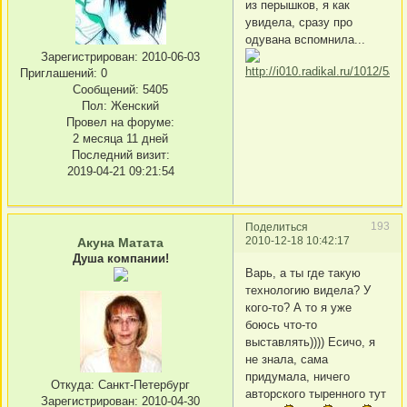
из перышков, я как
увидела, сразу про
одувана вспомнила...
Зарегистрирован
: 2010-06-03
Приглашений:
0
Сообщений:
5405
Пол:
Женский
Провел на форуме:
2 месяца 11 дней
Последний визит:
2019-04-21 09:21:54
193
Поделиться
2010-12-18 10:42:17
Акуна Матата
Душа компании!
Варь, а ты где такую
технологию видела? У
кого-то? А то я уже
боюсь что-то
выставлять)))) Есичо, я
не знала, сама
придумала, ничего
Откуда:
Санкт-Петербург
авторского тыренного тут
Зарегистрирован
: 2010-04-30