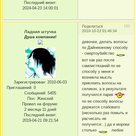
Последний визит:
2024-04-23 14:00:01
182
Поделиться
2010-10-22 01:46:34
Ладная штучка
Душа компании!
девочки, делать волосы
по Дайнекиному способу
- смертоубийство
вот как раз после
самоистязаний по ее
способу у меня и
возникла мысль
Зарегистрирован
: 2010-06-03
приклеить волосы на
Приглашений:
0
селикон, а в результате
Сообщений:
5405
получился парик
Пол:
Женский
по ее способу волосы
Провел на форуме:
держатся слабовато
2 месяца 11 дней
(несколько раз помыть и
Последний визит:
расчесать не
2019-04-21 09:21:54
получится...) да и мороки
столько
любое