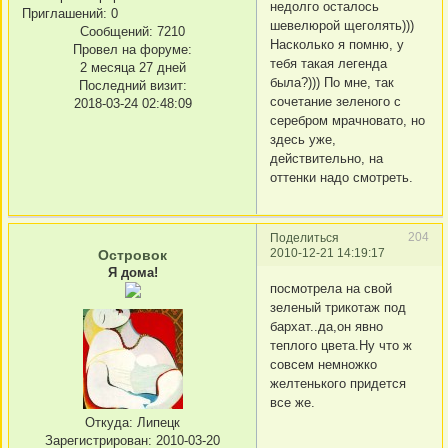
недолго осталось
Приглашений:
0
шевелюрой щеголять)))
Сообщений:
7210
Насколько я помню, у
Провел на форуме:
тебя такая легенда
2 месяца 27 дней
была?))) По мне, так
Последний визит:
сочетание зеленого с
2018-03-24 02:48:09
серебром мрачновато, но
здесь уже,
действительно, на
оттенки надо смотреть.
204
Поделиться
2010-12-21 14:19:17
Островок
Я дома!
посмотрела на свой
зеленый трикотаж под
бархат..да,он явно
теплого цвета.Ну что ж
совсем немножко
желтенького придется
все же.
Откуда:
Липецк
Зарегистрирован
: 2010-03-20