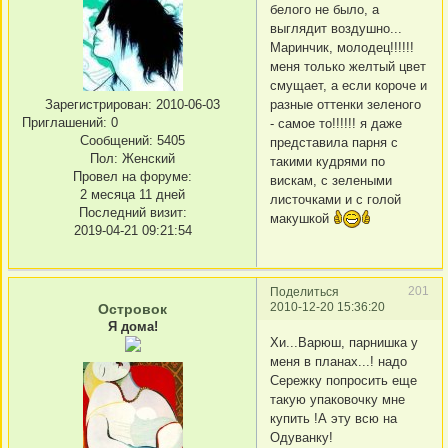
белого не было, а
выглядит воздушно...
Маринчик, молодец!!!!!!
меня только желтый цвет
смущает, а если короче и
разные оттенки зеленого
Зарегистрирован
: 2010-06-03
Приглашений:
0
- самое то!!!!!! я даже
Сообщений:
5405
представила парня с
Пол:
Женский
такими кудрями по
Провел на форуме:
вискам, с зелеными
2 месяца 11 дней
листочками и с голой
Последний визит:
макушкой
2019-04-21 09:21:54
201
Поделиться
2010-12-20 15:36:20
Островок
Я дома!
Хи...Варюш, парнишка у
меня в планах...! надо
Сережку попросить еще
такую упаковочку мне
купить !А эту всю на
Одуванку!