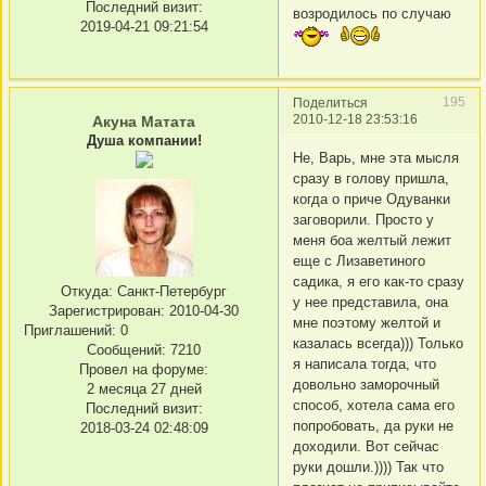
Последний визит:
возродилось по случаю
2019-04-21 09:21:54
195
Поделиться
2010-12-18 23:53:16
Акуна Матата
Душа компании!
Не, Варь, мне эта мысля
сразу в голову пришла,
когда о приче Одуванки
заговорили. Просто у
меня боа желтый лежит
еще с Лизаветиного
садика, я его как-то сразу
Откуда:
Санкт-Петербург
у нее представила, она
Зарегистрирован
: 2010-04-30
мне поэтому желтой и
Приглашений:
0
казалась всегда))) Только
Сообщений:
7210
я написала тогда, что
Провел на форуме:
довольно заморочный
2 месяца 27 дней
способ, хотела сама его
Последний визит:
попробовать, да руки не
2018-03-24 02:48:09
доходили. Вот сейчас
руки дошли.)))) Так что