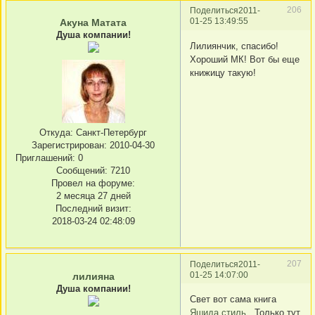
206
Поделиться
2011-
01-25 13:49:55
Акуна Матата
Душа компании!
Лилиянчик, спасибо!
Хороший МК! Вот бы еще
книжицу такую!
Откуда:
Санкт-Петербург
Зарегистрирован
: 2010-04-30
Приглашений:
0
Сообщений:
7210
Провел на форуме:
2 месяца 27 дней
Последний визит:
2018-03-24 02:48:09
207
Поделиться
2011-
01-25 14:07:00
лилияна
Душа компании!
Свет вот сама книга
Яшида стиль
Только тут