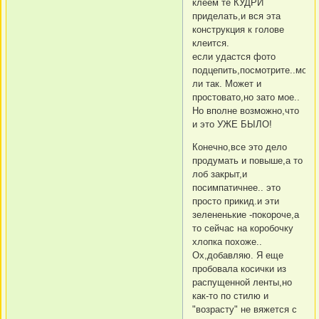
клеем те КУДРИ
приделать,и вся эта
конструкция к голове
клеится.
если удастся фото
подцепить,посмотрите..можн
ли так. Может и
простовато,но зато мое..
Но вполне возможно,что
и это УЖЕ БЫЛО!
Конечно,все это дело
продумать и повыше,а то
лоб закрыт,и
посимпатичнее.. это
просто прикид.и эти
зелененькие -покороче,а
то сейчас на коробочку
хлопка похоже..
Ох,добавляю. Я еще
пробовала косички из
распущенной ленты,но
как-то по стилю и
"возрасту" не вяжется с