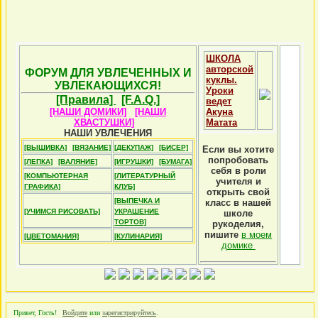
ШКОЛА
авторской
ФОРУМ ДЛЯ УВЛЕЧЕННЫХ И
куклы.
УВЛЕКАЮЩИХСЯ!
Уроки
[Правила]
[F.A.Q.]
ведет
[НАШИ ДОМИКИ]
[НАШИ
Акуна
ХВАСТУШКИ]
Матата
НАШИ УВЛЕЧЕНИЯ
[ВЫШИВКА]
[ВЯЗАНИЕ]
[ДЕКУПАЖ]
[БИСЕР]
Если вы хотите
попробовать
[ЛЕПКА]
[ВАЛЯНИЕ]
[ИГРУШКИ]
[БУМАГА]
себя в роли
[КОМПЬЮТЕРНАЯ
[ЛИТЕРАТУРНЫЙ
учителя и
ГРАФИКА]
КЛУБ]
открыть свой
[ВЫПЕЧКА И
класс в нашей
[УЧИМСЯ РИСОВАТЬ]
УКРАШЕНИЕ
школе
ТОРТОВ]
рукоделия,
пишите
в моем
[ЦВЕТОМАНИЯ]
[КУЛИНАРИЯ]
домике
Привет, Гость!
Войдите
или
зарегистрируйтесь
.