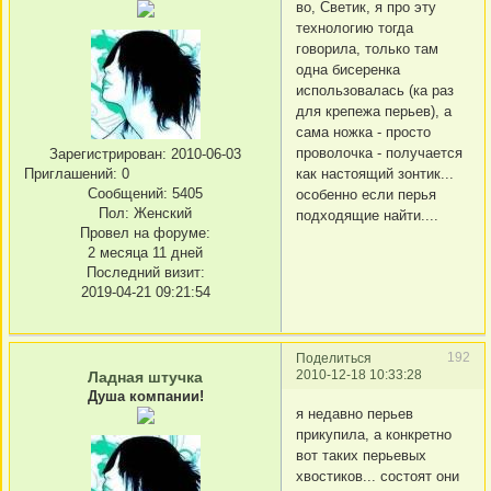
во, Светик, я про эту
технологию тогда
говорила, только там
одна бисеренка
использовалась (ка раз
для крепежа перьев), а
сама ножка - просто
проволочка - получается
Зарегистрирован
: 2010-06-03
Приглашений:
0
как настоящий зонтик...
Сообщений:
5405
особенно если перья
Пол:
Женский
подходящие найти....
Провел на форуме:
2 месяца 11 дней
Последний визит:
2019-04-21 09:21:54
192
Поделиться
2010-12-18 10:33:28
Ладная штучка
Душа компании!
я недавно перьев
прикупила, а конкретно
вот таких перьевых
хвостиков... состоят они