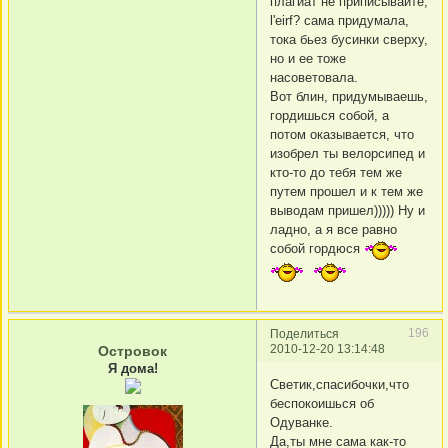
плагиат не приписывайте,
l'eirf? сама придумала,
тока бьез бусинки сверху,
но и ее тоже
насоветовала.
Вот блин, придумываешь,
гордишься собой, а
потом оказывается, что
изобрел ты велорсипед и
кто-то до тебя тем же
путем прошел и к тем же
выводам пришел))))) Ну и
ладно, а я все равно
собой гордюся
196
Поделиться
2010-12-20 13:14:48
Островок
Я дома!
Светик,спасибочки,что
беспокоишься об
Одуванке.
Да,ты мне сама как-то