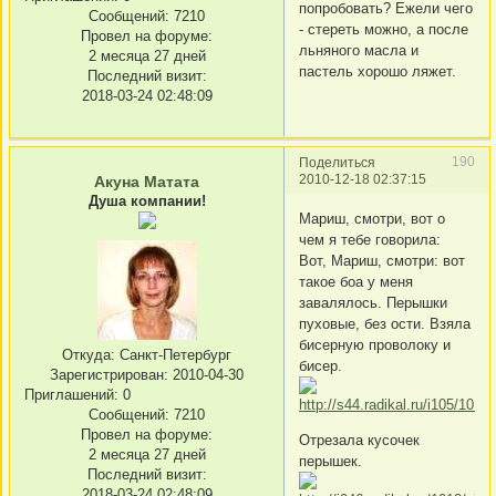
попробовать? Ежели чего
Сообщений:
7210
- стереть можно, а после
Провел на форуме:
льняного масла и
2 месяца 27 дней
пастель хорошо ляжет.
Последний визит:
2018-03-24 02:48:09
190
Поделиться
2010-12-18 02:37:15
Акуна Матата
Душа компании!
Мариш, смотри, вот о
чем я тебе говорила:
Вот, Мариш, смотри: вот
такое боа у меня
завалялось. Перышки
пуховые, без ости. Взяла
бисерную проволоку и
Откуда:
Санкт-Петербург
бисер.
Зарегистрирован
: 2010-04-30
Приглашений:
0
Сообщений:
7210
Провел на форуме:
Отрезала кусочек
2 месяца 27 дней
перышек.
Последний визит:
2018-03-24 02:48:09