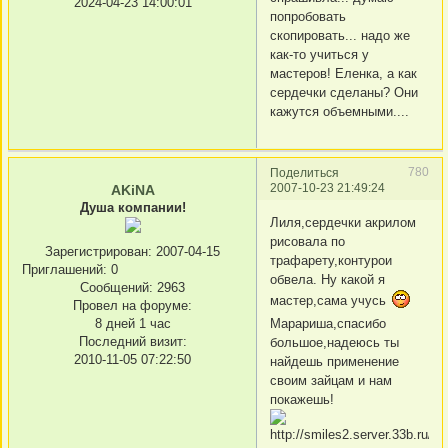
2024-04-23 14:00:01
попробовать
скопировать... надо же
как-то учиться у
мастеров! Еленка, а как
сердечки сделаны? Они
кажутся объемными....
780
Поделиться
2007-10-23 21:49:24
AKiNA
Душа компании!
Лиля,сердечки акрилом
рисовала по
Зарегистрирован
: 2007-04-15
трафарету,контурои
Приглашений:
0
обвела. Ну какой я
Сообщений:
2963
мастер,сама учусь
Провел на форуме:
8 дней 1 час
Марариша,спасибо
Последний визит:
большое,надеюсь ты
2010-11-05 07:22:50
найдешь применение
своим зайцам и нам
покажешь!