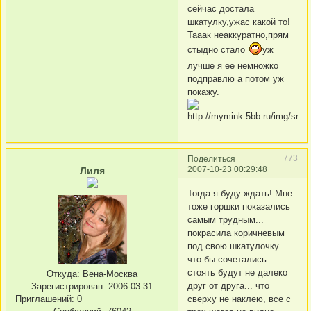
сейчас достала
шкатулку,ужас какой то!
Тааак неаккуратно,прям
стыдно стало
уж
лучше я ее немножко
подправлю а потом уж
покажу.
773
Поделиться
2007-10-23 00:29:48
Лиля
Тогда я буду ждать! Мне
тоже горшки показались
самым трудным...
покрасила коричневым
под свою шкатулочку...
что бы сочетались...
стоять будут не далеко
Откуда:
Вена-Москва
друг от друга... что
Зарегистрирован
: 2006-03-31
Приглашений:
0
сверху не наклею, все с