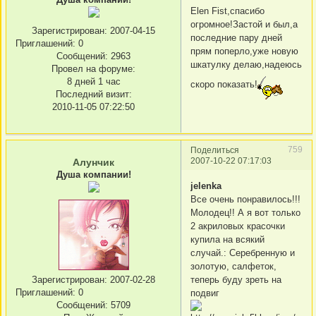
Elen Fist,спасибо
огромное!Застой и был,а
Зарегистрирован
: 2007-04-15
последние пару дней
Приглашений:
0
прям поперло,уже новую
Сообщений:
2963
шкатулку делаю,надеюсь
Провел на форуме:
8 дней 1 час
скоро показать!
Последний визит:
2010-11-05 07:22:50
759
Поделиться
2007-10-22 07:17:03
Алунчик
Душа компании!
jelenka
Все очень понравилось!!!
Молодец!! А я вот только
2 акриловых красочки
купила на всякий
случай.: Серебренную и
золотую, салфеток,
теперь буду зреть на
Зарегистрирован
: 2007-02-28
Приглашений:
0
подвиг
Сообщений:
5709