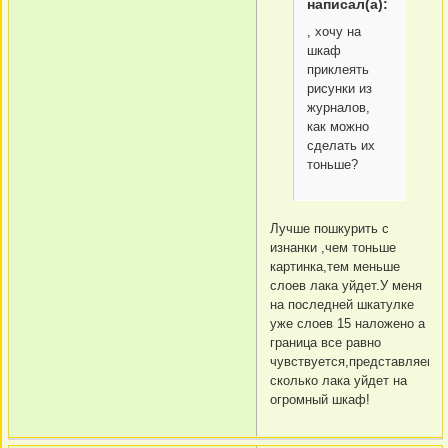
написал(а):
, хочу на
шкаф
приклеять
рисунки из
журналов,
как можно
сделать их
тоньше?
Лучше пошкурить с
изнанки ,чем тоньше
картинка,тем меньше
слоев лака уйдет.У меня
на последней шкатулке
уже слоев 15 наложено а
граница все равно
чувствуется,представляешь
сколько лака уйдет на
огромный шкаф!