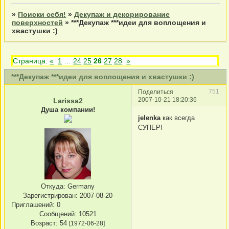
»
Поиски себя!
»
Декупаж и декорирование
поверхностей
»
***Декупаж ***идеи для воплощения и
хвастушки :)
Страница:
«
1
…
24
25
26
27
28
»
***Декупаж ***идеи для воплощения и хвастушки :)
751
Поделиться
2007-10-21 18:20:36
Larissa2
Душа компании!
jelenka
как всегда
СУПЕР!
Откуда:
Germany
Зарегистрирован
: 2007-08-20
Приглашений:
0
Сообщений:
10521
Возраст:
54
[1972-06-28]