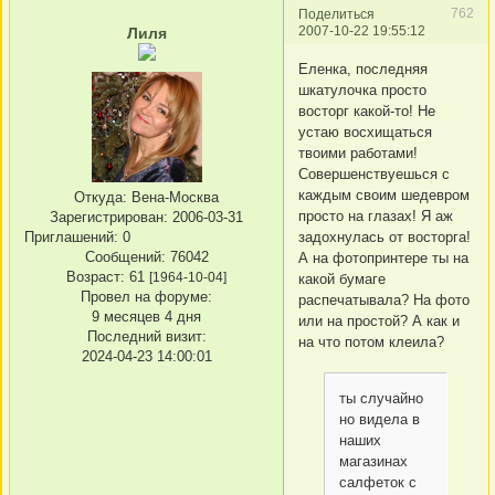
762
Поделиться
2007-10-22 19:55:12
Лиля
Еленка, последняя
шкатулочка просто
восторг какой-то! Не
устаю восхищаться
твоими работами!
Совершенствуешься с
каждым своим шедевром
Откуда:
Вена-Москва
просто на глазах! Я аж
Зарегистрирован
: 2006-03-31
Приглашений:
0
задохнулась от восторга!
Сообщений:
76042
А на фотопринтере ты на
Возраст:
61
[1964-10-04]
какой бумаге
Провел на форуме:
распечатывала? На фото
9 месяцев 4 дня
или на простой? А как и
Последний визит:
на что потом клеила?
2024-04-23 14:00:01
ты случайно
но видела в
наших
магазинах
салфеток с