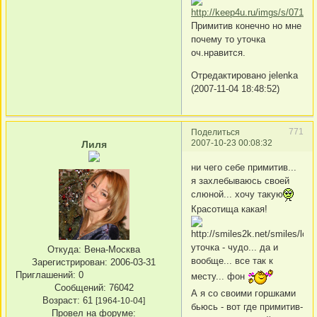
Примитив конечно но мне
почему то уточка
оч.нравится.
Отредактировано jelenka
(2007-11-04 18:48:52)
771
Поделиться
2007-10-23 00:08:32
Лиля
ни чего себе примитив...
я захлебываюсь своей
слюной... хочу такую
Красотища какая!
уточка - чудо... да и
Откуда:
Вена-Москва
вообще... все так к
Зарегистрирован
: 2006-03-31
Приглашений:
0
месту... фон
Сообщений:
76042
А я со своими горшками
Возраст:
61
[1964-10-04]
бьюсь - вот где примитив-
Провел на форуме: