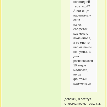
новогодней
тематикой?
А вот еще:
насчитала у
себя 10
пачек
салфеток,
как можно
поменяться,
а то мне-то
целые пачки
не нужны, а
для
разнообразия
10 видов
маловато,
негде
фантазии
разгуляться
девочки, я вот тут
открыла новую тему, как