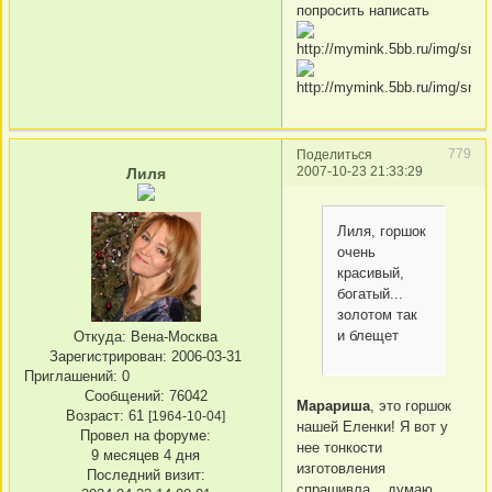
попросить написать
779
Поделиться
2007-10-23 21:33:29
Лиля
Лиля, горшок
очень
красивый,
богатый...
золотом так
и блещет
Откуда:
Вена-Москва
Зарегистрирован
: 2006-03-31
Приглашений:
0
Сообщений:
76042
Марариша
, это горшок
Возраст:
61
[1964-10-04]
нашей Еленки! Я вот у
Провел на форуме:
нее тонкости
9 месяцев 4 дня
изготовления
Последний визит:
спрашивла... думаю