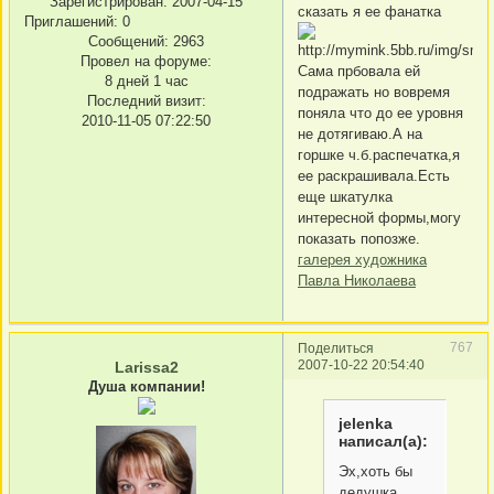
Зарегистрирован
: 2007-04-15
сказать я ее фанатка
Приглашений:
0
Сообщений:
2963
Провел на форуме:
Сама прбовала ей
8 дней 1 час
подражать но вовремя
Последний визит:
поняла что до ее уровня
2010-11-05 07:22:50
не дотягиваю.А на
горшке ч.б.распечатка,я
ее раскрашивала.Есть
еще шкатулка
интересной формы,могу
показать попозже.
галерея художника
Павла Николаева
767
Поделиться
2007-10-22 20:54:40
Larissa2
Душа компании!
jelenka
написал(а):
Эх,хоть бы
дедушка