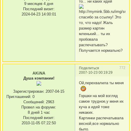
то... ни каких идей
9 месяцев 4 дня
Последний визит:
2024-04-23 14:00:01
спасибо за ссылку! Это
то, что надо! Жаль
размер картин
мленький... ты их
пробовала
распечатывать?
Получается нормально?
772
Поделиться
2007-10-23 00:19:29
AKiNA
Душа компании!
Ой,перехвалила ты меня
Зарегистрирован
: 2007-04-15
Горшки на мой взгляд
Приглашений:
0
самое трудное,у меня их
Сообщений:
2963
куча а идей тоже
Провел на форуме:
8 дней 1 час
никаких.
Последний визит:
Картинки распечатывала
2010-11-05 07:22:50
весной,все нормально
было.