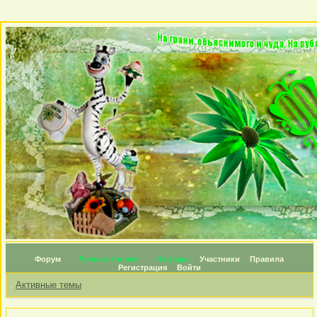
Форум
Личные топики
Награды
Участники
Правила
Регистрация
Войти
Активные темы