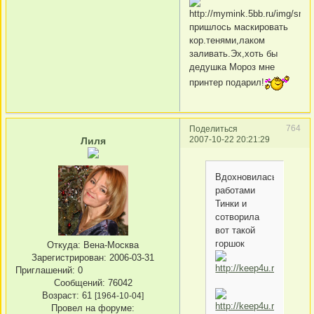
пришлось маскировать
кор.тенями,лаком
заливать.Эх,хоть бы
дедушка Мороз мне
принтер подарил!
764
Поделиться
2007-10-22 20:21:29
Лиля
Вдохновилась
работами
Тинки и
сотворила
вот такой
горшок
Откуда:
Вена-Москва
Зарегистрирован
: 2006-03-31
Приглашений:
0
Сообщений:
76042
Возраст:
61
[1964-10-04]
Провел на форуме: