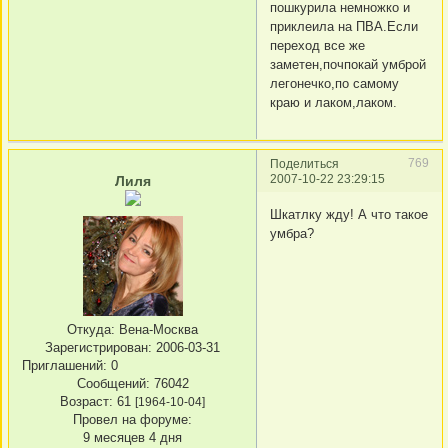
пошкурила немножко и
приклеила на ПВА.Если
переход все же
заметен,почпокай умброй
легонечко,по самому
краю и лаком,лаком.
769
Поделиться
2007-10-22 23:29:15
Лиля
Шкатлку жду! А что такое
умбра?
Откуда:
Вена-Москва
Зарегистрирован
: 2006-03-31
Приглашений:
0
Сообщений:
76042
Возраст:
61
[1964-10-04]
Провел на форуме:
9 месяцев 4 дня