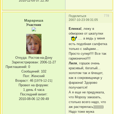
2010-11-05 07:22:50
778
Поделиться
2007-10-23 09:31:05
Марариша
Участник
Еленка!
, лежу в
обмороке от шкатулки
.... а ведь у меня
есть подобная салфетка
только с зайцами...
Просто супер!!!! Все так
Откуда:
Ростов-на-Дону
гармонично!!!!
Зарегистрирован
: 2006-11-27
Лиля
, горшок очень
Приглашений:
0
красивый, богатый...
Сообщений:
102
золотом так и блещет,
Пол:
Женский
как в сокровищнице у
Возраст:
46
[1979-12-21]
фараона! Здорово
Провел на форуме:
получается!
1 день 4 часа
А я еще не придумала,
Последний визит:
что Морозу заказать,
2010-08-06 12:09:49
столько всего надо, что
аж растерялась))))))))))
Надо тоже мужа