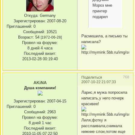
Мороз мне
принтер
Откуда:
Germany
подарил
Зарегистрирован
: 2007-08-20
Приглашений:
0
Сообщений:
10521
Расмешила, а письмо ты
Возраст:
54
[1972-06-28]
написала?
Провел на форуме:
8 дней 4 часа
Последний визит:
2013-02-28 00:19:40
768
Поделиться
2007-10-22 21:07:33
AKiNA
Душа компании!
Ларис,я мужа попросила
написать,у него почерк
Зарегистрирован
: 2007-04-15
красивее!
Приглашений:
0
Сообщений:
2963
Провел на форуме:
Лиля,фотку я
8 дней 1 час
расслаивала,снимала
Последний визит:
нижние слои,потом еще
2010-11-05 07:22:50