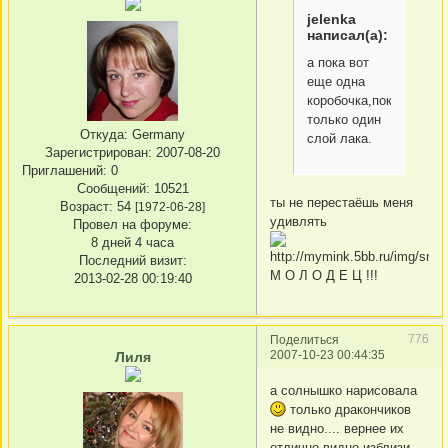
jelenka
написал(а):
а пока вот
еще одна
коробочка,пока
только один
Откуда:
Germany
слой лака.
Зарегистрирован
: 2007-08-20
Приглашений:
0
Сообщений:
10521
ты не перестаёшь меня
Возраст:
54
[1972-06-28]
удивлять
Провел на форуме:
8 дней 4 часа
Последний визит:
М О Л О Д Е Ц !!!
2013-02-28 00:19:40
776
Поделиться
2007-10-23 00:44:35
Лиля
а солнышко нарисовала
только дракончиков
не видно.... вернее их
отлично видно изблизи...