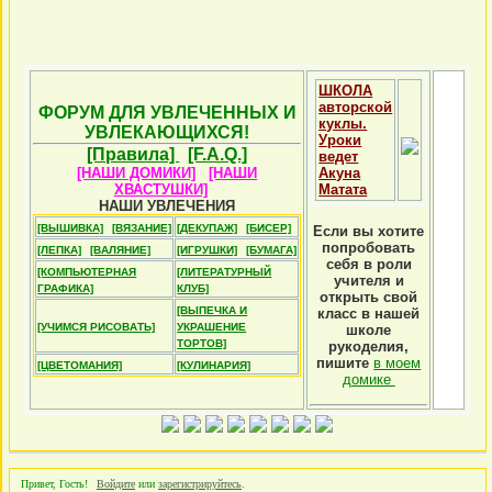
ШКОЛА
авторской
ФОРУМ ДЛЯ УВЛЕЧЕННЫХ И
куклы.
УВЛЕКАЮЩИХСЯ!
Уроки
[Правила]
[F.A.Q.]
ведет
[НАШИ ДОМИКИ]
[НАШИ
Акуна
ХВАСТУШКИ]
Матата
НАШИ УВЛЕЧЕНИЯ
[ВЫШИВКА]
[ВЯЗАНИЕ]
[ДЕКУПАЖ]
[БИСЕР]
Если вы хотите
попробовать
[ЛЕПКА]
[ВАЛЯНИЕ]
[ИГРУШКИ]
[БУМАГА]
себя в роли
[КОМПЬЮТЕРНАЯ
[ЛИТЕРАТУРНЫЙ
учителя и
ГРАФИКА]
КЛУБ]
открыть свой
[ВЫПЕЧКА И
класс в нашей
[УЧИМСЯ РИСОВАТЬ]
УКРАШЕНИЕ
школе
ТОРТОВ]
рукоделия,
пишите
в моем
[ЦВЕТОМАНИЯ]
[КУЛИНАРИЯ]
домике
Привет, Гость!
Войдите
или
зарегистрируйтесь
.