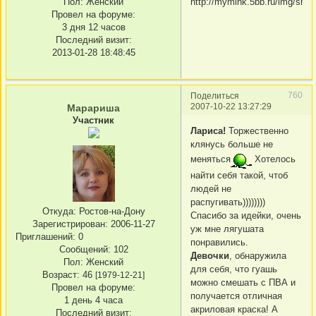
Пол:
Женский
Провел на форуме:
3 дня 12 часов
Последний визит:
2013-01-28 18:48:45
760
Поделиться
2007-10-22 13:27:29
Марариша
Участник
Лариса!
Торжественно
клянусь больше не
меняться
Хотелось
найти себя такой, чтоб
людей не
распугивать))))))))
Откуда:
Ростов-на-Дону
Спасибо за идейки, очень
Зарегистрирован
: 2006-11-27
уж мне лягушата
Приглашений:
0
понравились.
Сообщений:
102
Девочки
, обнаружила
Пол:
Женский
для себя, что гуашь
Возраст:
46
[1979-12-21]
можно смешать с ПВА и
Провел на форуме:
получается отличная
1 день 4 часа
акриловая краска! А
Последний визит: