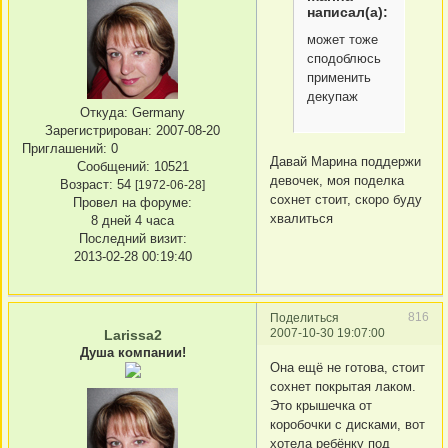
написал(а):
может тоже
сподоблюсь
применить
декупаж
Откуда:
Germany
Зарегистрирован
: 2007-08-20
Приглашений:
0
Давай Марина поддержи
Сообщений:
10521
девочек, моя поделка
Возраст:
54
[1972-06-28]
сохнет стоит, скоро буду
Провел на форуме:
хвалиться
8 дней 4 часа
Последний визит:
2013-02-28 00:19:40
816
Поделиться
2007-10-30 19:07:00
Larissa2
Душа компании!
Она ещё не готова, стоит
сохнет покрытая лаком.
Это крышечка от
коробочки с дисками, вот
хотела ребёнку под