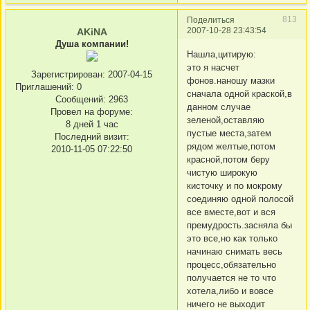
813
Поделиться
2007-10-28 23:43:54
AKiNA
Душа компании!
Нашла,цитирую:
это я насчет
Зарегистрирован
: 2007-04-15
фонов.наношу мазки
Приглашений:
0
сначала одной краской,в
Сообщений:
2963
данном случае
Провел на форуме:
зеленой,оставляю
8 дней 1 час
пустые места,затем
Последний визит:
рядом желтые,потом
2010-11-05 07:22:50
красной,потом беру
чистую широкую
кисточку и по мокрому
соединяю одной полосой
все вместе,вот и вся
премудрость.засняла бы
это все,но как только
начинаю снимать весь
процесс,обязательно
получается не то что
хотела,либо и вовсе
ничего не выходит