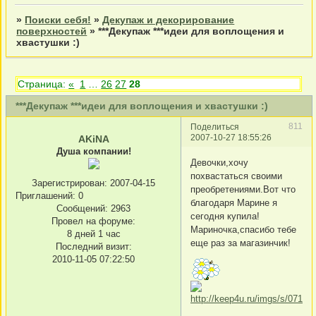
»
Поиски себя!
»
Декупаж и декорирование
поверхностей
»
***Декупаж ***идеи для воплощения и
хвастушки :)
Страница:
«
1
…
26
27
28
***Декупаж ***идеи для воплощения и хвастушки :)
811
Поделиться
2007-10-27 18:55:26
AKiNA
Душа компании!
Девочки,хочу
похвастаться своими
Зарегистрирован
: 2007-04-15
преобретениями.Вот что
Приглашений:
0
благодаря Марине я
Сообщений:
2963
сегодня купила!
Провел на форуме:
Мариночка,спасибо тебе
8 дней 1 час
еще раз за магазинчик!
Последний визит:
2010-11-05 07:22:50