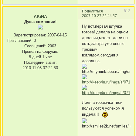
812
Поделиться
2007-10-27 22:44:57
AKiNA
Душа компании!
Ну вот,первая штучка
готова! делала на одном
Зарегистрирован
: 2007-04-15
дыхании,может где ляпы
Приглашений:
0
есть,завтра уже оценю
Сообщений:
2963
трезвым
Провел на форуме:
взглядом,сегодня я
8 дней 1 час
довольна.
Последний визит:
2010-11-05 07:22:50
Лиля,а горшочки твои
пользуются успехом,я
видела!!!