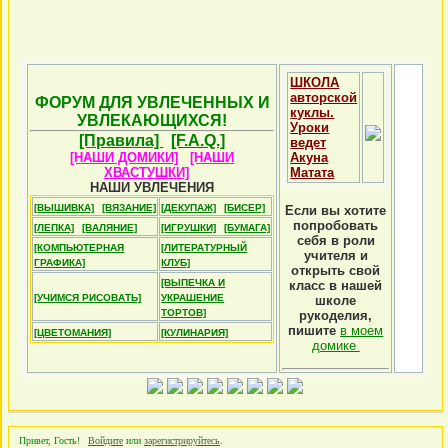
ШКОЛА
авторской
ФОРУМ ДЛЯ УВЛЕЧЕННЫХ И
куклы.
УВЛЕКАЮЩИХСЯ!
Уроки
[Правила]
[F.A.Q.]
ведет
[НАШИ ДОМИКИ]
[НАШИ
Акуна
ХВАСТУШКИ]
Матата
НАШИ УВЛЕЧЕНИЯ
[ВЫШИВКА]
[ВЯЗАНИЕ]
[ДЕКУПАЖ]
[БИСЕР]
Если вы хотите
попробовать
[ЛЕПКА]
[ВАЛЯНИЕ]
[ИГРУШКИ]
[БУМАГА]
себя в роли
[КОМПЬЮТЕРНАЯ
[ЛИТЕРАТУРНЫЙ
учителя и
ГРАФИКА]
КЛУБ]
открыть свой
[ВЫПЕЧКА И
класс в нашей
[УЧИМСЯ РИСОВАТЬ]
УКРАШЕНИЕ
школе
ТОРТОВ]
рукоделия,
пишите
в моем
[ЦВЕТОМАНИЯ]
[КУЛИНАРИЯ]
домике
Привет, Гость!
Войдите
или
зарегистрируйтесь
.