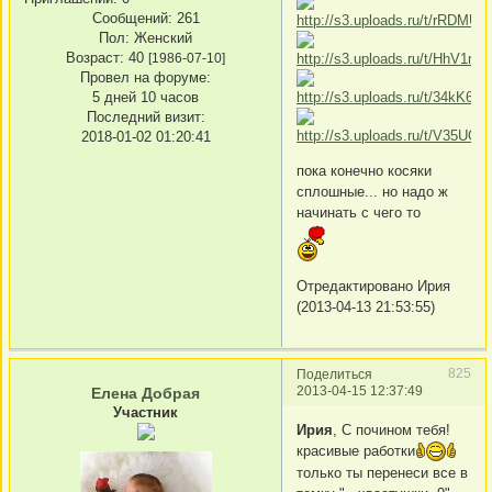
Сообщений:
261
Пол:
Женский
Возраст:
40
[1986-07-10]
Провел на форуме:
5 дней 10 часов
Последний визит:
2018-01-02 01:20:41
пока конечно косяки
сплошные... но надо ж
начинать с чего то
Отредактировано Ирия
(2013-04-13 21:53:55)
825
Поделиться
2013-04-15 12:37:49
Елена Добрая
Участник
Ирия
, C почином тебя!
красивые работки
только ты перенеси все в