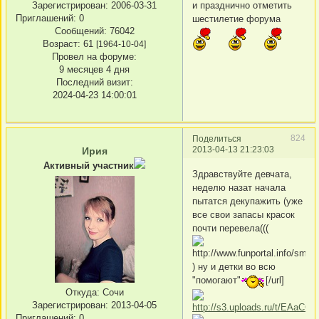
и празднично отметить
Зарегистрирован
: 2006-03-31
Приглашений:
0
шестилетие форума
Сообщений:
76042
Возраст:
61
[1964-10-04]
Провел на форуме:
9 месяцев 4 дня
Последний визит:
2024-04-23 14:00:01
824
Поделиться
2013-04-13 21:23:03
Ирия
Активный участник
Здравствуйте девчата,
неделю назат начала
пытатся декупажить (уже
все свои запасы красок
почти перевела(((
) ну и детки во всю
"помогают"
[/url]
Откуда:
Сочи
Зарегистрирован
: 2013-04-05
Приглашений:
0