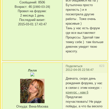
все общаемся на ты )
Сообщений:
8506
Бутылочка просто
Возраст:
46
[1980-03-28]
прелесть ) и я
Провел на форуме:
посмотрела другие
2 месяца 1 день
работы . Тоже очень
Последний визит:
красивые )
2015-03-01 17:43:47
Тань у нас есть форум
где все выставляют
Процессы. Зделай там
темку себе ) там больше
девочек увидет твою
красоту.
823
Поделиться
2012-04-05 22:56:47
Лиля
Девчата, скоро день
рождения форума, у нас
в связи с этим конкурс -
конкурс - нам 6
Предлагаю
поучаствовать! Не ради
победы, а что бы весело
Откуда:
Вена-Москва