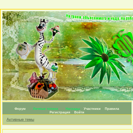
Форум
Личные топики
Награды
Участники
Правила
Регистрация
Войти
Активные темы