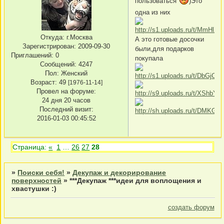
пользоваться
)Это
одна из них
Откуда:
г.Москва
А это готовые досочки
Зарегистрирован
: 2009-09-30
были,для подарков
Приглашений:
0
покупала
Сообщений:
4247
Пол:
Женский
Возраст:
49
[1976-11-14]
Провел на форуме:
24 дня 20 часов
Последний визит:
2016-01-03 00:45:52
Страница:
«
1
…
26
27
28
»
Поиски себя!
»
Декупаж и декорирование
поверхностей
»
***Декупаж ***идеи для воплощения и
хвастушки :)
создать форум