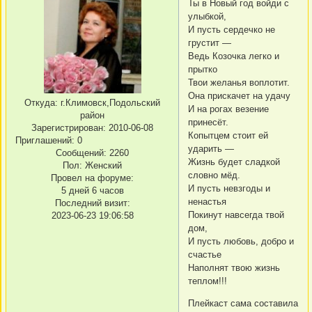
Ты в Новый год войди с
улыбкой,
И пусть сердечко не
грустит —
Ведь Козочка легко и
прытко
Твои желанья воплотит.
Она прискачет на удачу
Откуда:
г.Климовск,Подольский
И на рогах везение
район
принесёт.
Зарегистрирован
: 2010-06-08
Копытцем стоит ей
Приглашений:
0
ударить —
Сообщений:
2260
Жизнь будет сладкой
Пол:
Женский
словно мёд.
Провел на форуме:
И пусть невзгоды и
5 дней 6 часов
ненастья
Последний визит:
Покинут навсегда твой
2023-06-23 19:06:58
дом,
И пусть любовь, добро и
счастье
Наполнят твою жизнь
теплом!!!
Плейкаст сама составила