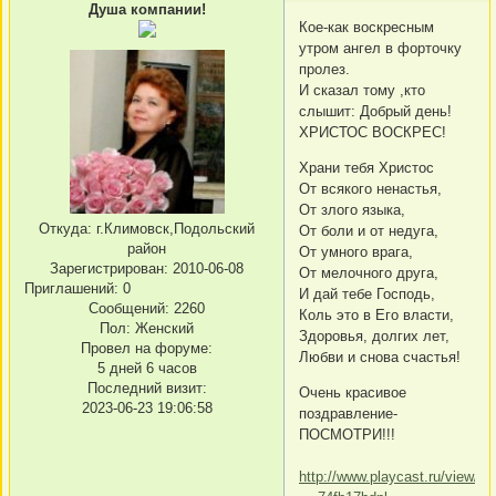
Душа компании!
Кое-как воскресным
утром ангел в форточку
пролез.
И сказал тому ,кто
слышит: Добрый день!
ХРИСТОС ВОСКРЕС!
Храни тебя Христос
От всякого ненастья,
От злого языка,
Откуда:
г.Климовск,Подольский
От боли и от недуга,
район
От умного врага,
Зарегистрирован
: 2010-06-08
От мелочного друга,
Приглашений:
0
И дай тебе Господь,
Сообщений:
2260
Коль это в Его власти,
Пол:
Женский
Здоровья, долгих лет,
Провел на форуме:
Любви и снова счастья!
5 дней 6 часов
Последний визит:
Очень красивое
2023-06-23 19:06:58
поздравление-
ПОСМОТРИ!!!
http://www.playcast.ru/view/5