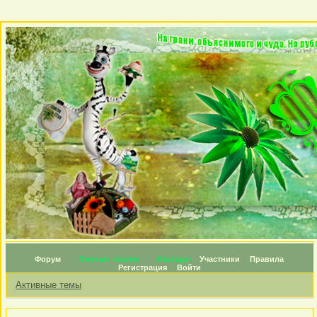
Форум
Личные топики
Награды
Участники
Правила
Регистрация
Войти
Активные темы