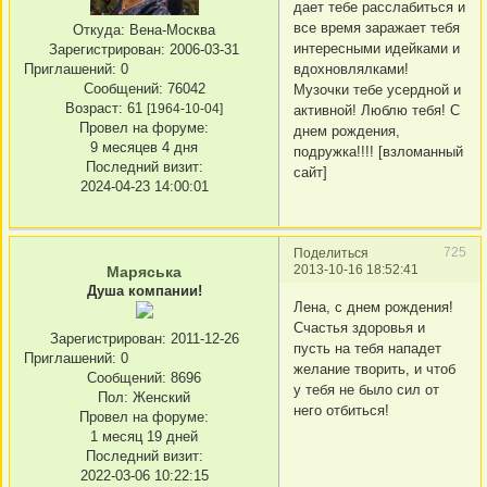
дает тебе расслабиться и
все время заражает тебя
Откуда:
Вена-Москва
интересными идейками и
Зарегистрирован
: 2006-03-31
Приглашений:
0
вдохновлялками!
Сообщений:
76042
Музочки тебе усердной и
Возраст:
61
[1964-10-04]
активной! Люблю тебя! С
Провел на форуме:
днем рождения,
9 месяцев 4 дня
подружка!!!! [взломанный
Последний визит:
сайт]
2024-04-23 14:00:01
725
Поделиться
2013-10-16 18:52:41
Маряська
Душа компании!
Лена, с днем рождения!
Счастья здоровья и
Зарегистрирован
: 2011-12-26
пусть на тебя нападет
Приглашений:
0
желание творить, и чтоб
Сообщений:
8696
у тебя не было сил от
Пол:
Женский
него отбиться!
Провел на форуме:
1 месяц 19 дней
Последний визит:
2022-03-06 10:22:15