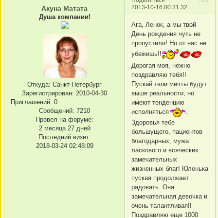
2013-10-16 00:31:32
Акуна Матата
Душа компании!
Ага, Ленок, а мы твой
День рождения чуть не
пропустили! Но от нас не
убежишь!!
Дорогая моя, нежно
поздравляю тебя!!
Пускай твои мечты будут
Откуда:
Санкт-Петербург
выше реальности, но
Зарегистрирован
: 2010-04-30
Приглашений:
0
имеют тенденцию
Сообщений:
7210
исполняться
.
Провел на форуме:
Здоровья тебе
2 месяца 27 дней
большущего, пациентов
Последний визит:
благодарных, мужа
2018-03-24 02:48:09
ласкового и всяческих
замечательных
жизненных благ! Юленька
пуская продолжает
радовать. Она
замечательная девочка и
очень талантливая!!
Поздравляю еще 1000