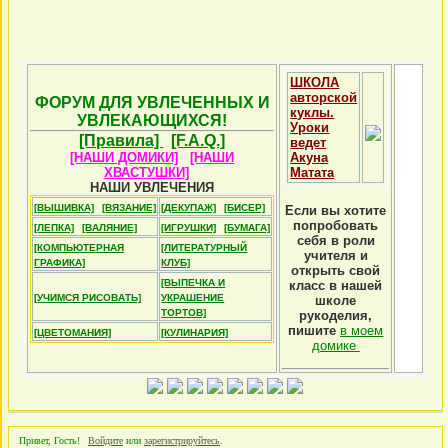
ШКОЛА
авторской
ФОРУМ ДЛЯ УВЛЕЧЕННЫХ И
куклы.
УВЛЕКАЮЩИХСЯ!
Уроки
[Правила]
[F.A.Q.]
ведет
[НАШИ ДОМИКИ]
[НАШИ
Акуна
ХВАСТУШКИ]
Матата
НАШИ УВЛЕЧЕНИЯ
[ВЫШИВКА]
[ВЯЗАНИЕ]
[ДЕКУПАЖ]
[БИСЕР]
Если вы хотите
попробовать
[ЛЕПКА]
[ВАЛЯНИЕ]
[ИГРУШКИ]
[БУМАГА]
себя в роли
[КОМПЬЮТЕРНАЯ
[ЛИТЕРАТУРНЫЙ
учителя и
ГРАФИКА]
КЛУБ]
открыть свой
[ВЫПЕЧКА И
класс в нашей
[УЧИМСЯ РИСОВАТЬ]
УКРАШЕНИЕ
школе
ТОРТОВ]
рукоделия,
пишите
в моем
[ЦВЕТОМАНИЯ]
[КУЛИНАРИЯ]
домике
Привет, Гость!
Войдите
или
зарегистрируйтесь
.