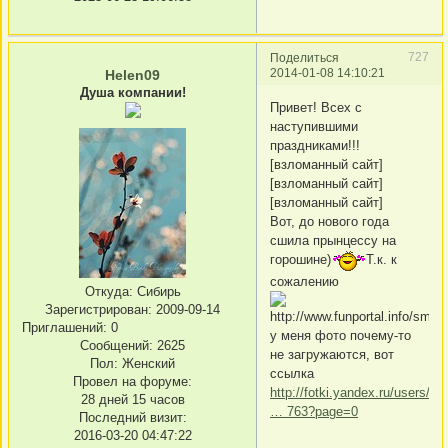
727
Поделиться
2014-01-08 14:10:21
Helen09
Душа компании!
Привет! Всех с
наступившими
праздниками!!!
[взломанный сайт]
[взломанный сайт]
[взломанный сайт]
Вот, до нового года
сшила прынцессу на
горошине)
Т.к. к
сожалению
Откуда:
Сибирь
Зарегистрирован
: 2009-09-14
Приглашений:
0
у меня фото почему-то
Сообщений:
2625
не загружаются, вот
Пол:
Женский
ссылка
Провел на форуме:
http://fotki.yandex.ru/users/el
28 дней 15 часов
… 763?page=0
Последний визит:
2016-03-20 04:47:22