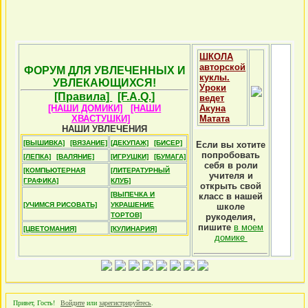
ШКОЛА
авторской
ФОРУМ ДЛЯ УВЛЕЧЕННЫХ И
куклы.
УВЛЕКАЮЩИХСЯ!
Уроки
[Правила]
[F.A.Q.]
ведет
[НАШИ ДОМИКИ]
[НАШИ
Акуна
ХВАСТУШКИ]
Матата
НАШИ УВЛЕЧЕНИЯ
[ВЫШИВКА]
[ВЯЗАНИЕ]
[ДЕКУПАЖ]
[БИСЕР]
Если вы хотите
попробовать
[ЛЕПКА]
[ВАЛЯНИЕ]
[ИГРУШКИ]
[БУМАГА]
себя в роли
[КОМПЬЮТЕРНАЯ
[ЛИТЕРАТУРНЫЙ
учителя и
ГРАФИКА]
КЛУБ]
открыть свой
[ВЫПЕЧКА И
класс в нашей
[УЧИМСЯ РИСОВАТЬ]
УКРАШЕНИЕ
школе
ТОРТОВ]
рукоделия,
пишите
в моем
[ЦВЕТОМАНИЯ]
[КУЛИНАРИЯ]
домике
Привет, Гость!
Войдите
или
зарегистрируйтесь
.