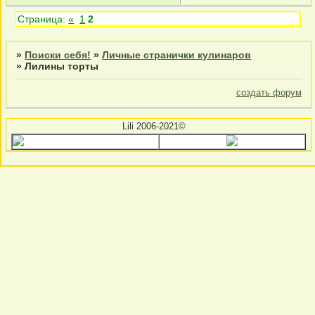
Страница:
«
1
2
»
Поиски себя!
»
Личные странички кулинаров
»
Лилины торты
создать форум
Lili 2006-2021©