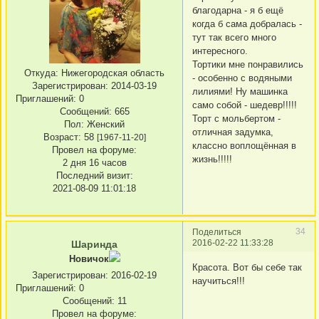
благодарна - я б ещё
когда б сама добралась -
тут так всего много
интересного.
Тортики мне понравились
Откуда:
Нижегородская область
- особенно с водяными
Зарегистрирован
: 2014-03-19
лилиями! Ну машинка
Приглашений:
0
само собой - шедевр!!!!!
Сообщений:
665
Торт с мольбертом -
Пол:
Женский
отличная задумка,
Возраст:
58
[1967-11-20]
классно воплощённая в
Провел на форуме:
жизнь!!!!!
2 дня 16 часов
Последний визит:
2021-08-09 11:01:18
34
Поделиться
2016-02-22 11:33:28
Шаринда
Новичок
Красота. Вот бы себе так
Зарегистрирован
: 2016-02-19
научиться!!!
Приглашений:
0
Сообщений:
11
Провел на форуме: