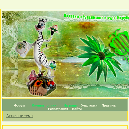
Форум
Личные топики
Награды
Участники
Правила
Регистрация
Войти
Активные темы