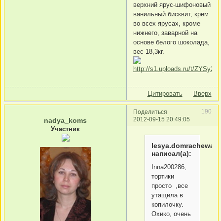
верхний ярус-шифоновый
ванильный бисквит, крем
во всех ярусах, кроме
нижнего, заварной на
основе белого шоколада,
вес 18,3кг.
Цитировать
Вверх
190
Поделиться
2012-09-15 20:49:05
nadya_koms
Участник
lesya.domrachewa
написал(а):
Inna200286,
тортики
просто ,все
утащила в
копилочку.
Охико, очень