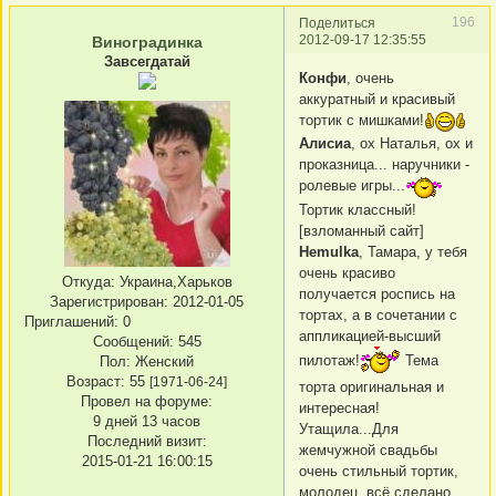
196
Поделиться
2012-09-17 12:35:55
Виноградинка
Завсегдатай
Конфи
, очень
аккуратный и красивый
тортик с мишками!
Алисиа
, ох Наталья, ох и
проказница... наручники -
ролевые игры...
Тортик классный!
[взломанный сайт]
Hemulka
, Тамара, у тебя
очень красиво
Откуда:
Украина,Харьков
получается роспись на
Зарегистрирован
: 2012-01-05
тортах, а в сочетании с
Приглашений:
0
аппликацией-высший
Сообщений:
545
пилотаж!
Тема
Пол:
Женский
Возраст:
55
[1971-06-24]
торта оригинальная и
Провел на форуме:
интересная!
9 дней 13 часов
Утащила...Для
Последний визит:
жемчужной свадьбы
2015-01-21 16:00:15
очень стильный тортик,
молодец, всё сделано