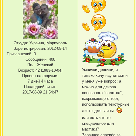
Откуда:
Украина, Мариуполь
Зарегистрирован
: 2012-09-14
Приглашений:
0
Сообщений:
408
Пол:
Женский
Умнички-девочки, я
Возраст:
42
[1983-10-04]
только хочу научиться и
Провел на форуме:
у меня уже вопрос: а
7 дней 4 часа
Последний визит:
можно для декора
2017-08-09 21:54:47
основоного "полотна",
накрывающего торт,
использовать текстурные
листы для глины
или есть что-то
специальное для
мастики?
Зараннее спасибо за