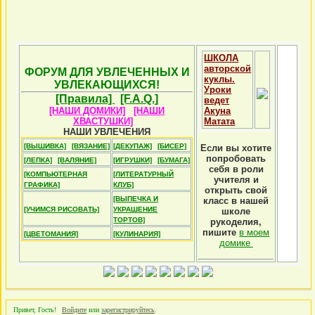
ШКОЛА
авторской
ФОРУМ ДЛЯ УВЛЕЧЕННЫХ И
куклы.
УВЛЕКАЮЩИХСЯ!
Уроки
[Правила]
[F.A.Q.]
ведет
[НАШИ ДОМИКИ]
[НАШИ
Акуна
ХВАСТУШКИ]
Матата
НАШИ УВЛЕЧЕНИЯ
[ВЫШИВКА]
[ВЯЗАНИЕ]
[ДЕКУПАЖ]
[БИСЕР]
Если вы хотите
попробовать
[ЛЕПКА]
[ВАЛЯНИЕ]
[ИГРУШКИ]
[БУМАГА]
себя в роли
[КОМПЬЮТЕРНАЯ
[ЛИТЕРАТУРНЫЙ
учителя и
ГРАФИКА]
КЛУБ]
открыть свой
[ВЫПЕЧКА И
класс в нашей
[УЧИМСЯ РИСОВАТЬ]
УКРАШЕНИЕ
школе
ТОРТОВ]
рукоделия,
пишите
в моем
[ЦВЕТОМАНИЯ]
[КУЛИНАРИЯ]
домике
Привет, Гость!
Войдите
или
зарегистрируйтесь
.