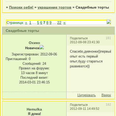
»
Поиски себя!
»
украшение тортов
»
Свадебные торты
Страница:
«
1
…
5
6
7
8
9
…
22
»
Свадебные торты
181
Поделиться
2012-09-08 23:41:30
Охико
Новичок
Спасибо,девчонки))первый
Зарегистрирован
: 2012-09-06
опыт есть первый
Приглашений:
0
опыт,буду стараться
Сообщений:
24
развиватся))
Провел на форуме:
13 часов 8 минут
Последний визит:
2014-03-01 23:46:15
Цитировать
Вверх
182
Поделиться
2012-09-11 14:49:52
Hemulka
Я дома!