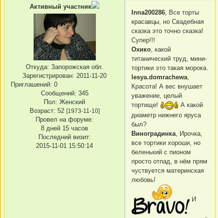
Активный участник
Inna200286
, Все торты
красавцы, но Свадебная
сказка это точно сказка!
Супер!!!
Охико
, какой
титанический труд, мини-
Откуда:
Запорожская обл.
тортики это такая морока.
Зарегистрирован
: 2011-11-20
lesya.domrachewa
,
Приглашений:
0
Красота! А вес внушает
Сообщений:
345
уважение, целый
Пол:
Женский
тортище!
А какой
Возраст:
52
[1973-11-10]
диаметр нижнего яруса
Провел на форуме:
был?
8 дней 15 часов
Виноградинка
, Ирочка,
Последний визит:
все тортики хороши, но
2015-11-01 15:50:14
беленький с пионом
просто отпад, в нём прям
чуствуется материнская
любовь!
И