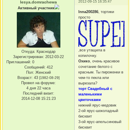
2012-09-15 16:35:47
lesya.domrachewa
Активный участник
Inna200286
, тортики
просто
,все утащила в
Откуда:
Краснодар
копилочку.
Зарегистрирован
: 2012-03-22
Охико
, очень красивое
Приглашений:
0
сочетание белого с
Сообщений:
412
красным. Ты пироженки в
Пол:
Женский
чем-то пекла или
Возраст:
43
[1982-08-29]
Провел на форуме:
вырезала?
4 дня 22 часа
торт Свадебный с
Последний визит:
маленькими
2014-12-08 15:21:23
цветочками
нижний ярус-медовик
2-ой ярус-шоколадный
бисквит
3-ой ярус-апельсиновый
бисквит