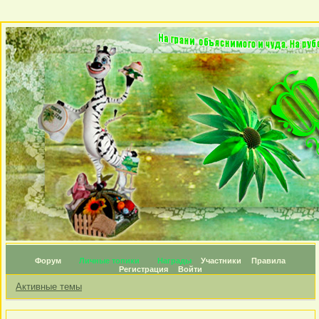
Форум
Личные топики
Награды
Участники
Правила
Регистрация
Войти
Активные темы