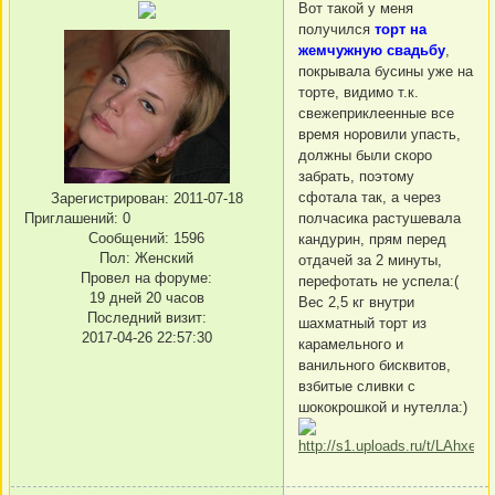
Вот такой у меня
получился
торт на
жемчужную свадьбу
,
покрывала бусины уже на
торте, видимо т.к.
свежеприклеенные все
время норовили упасть,
должны были скоро
забрать, поэтому
сфотала так, а через
Зарегистрирован
: 2011-07-18
полчасика растушевала
Приглашений:
0
Сообщений:
1596
кандурин, прям перед
Пол:
Женский
отдачей за 2 минуты,
Провел на форуме:
перефотать не успела:(
19 дней 20 часов
Вес 2,5 кг внутри
Последний визит:
шахматный торт из
2017-04-26 22:57:30
карамельного и
ванильного бисквитов,
взбитые сливки с
шококрошкой и нутелла:)