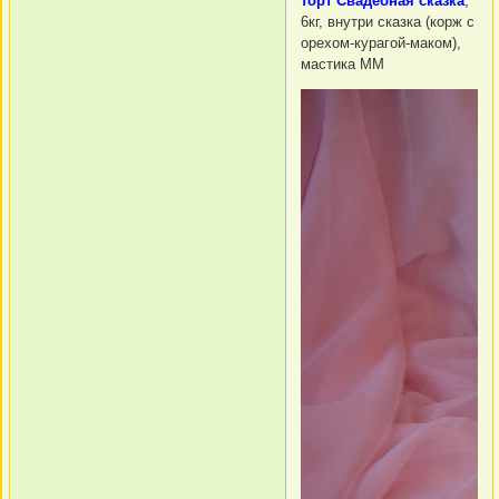
торт Свадебная сказка
,
6кг, внутри сказка (корж с
орехом-курагой-маком),
мастика ММ