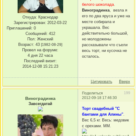
белого шоколада
.
Виноградинка
, везла я
его по два яруса и уже на
Откуда:
Краснодар
месте собирала и
Зарегистрирован
: 2012-03-22
украшала. Вес
Приглашений:
0
действительно большой,
Сообщений:
412
но молодожены
Пол:
Женский
Возраст:
43
рассказывали что съели
[1982-08-29]
Провел на форуме:
весь торт, ни кусочка не
4 дня 22 часа
осталось.
Последний визит:
2014-12-08 15:21:23
Цитировать
Вверх
199
Поделиться
2012-09-18 17:46:30
Виноградинка
Завсегдатай
Торт свадебный "С
бантами для Алины"
.
Вес 6,5 кг. Весь: медовик
с орехами. ММ.