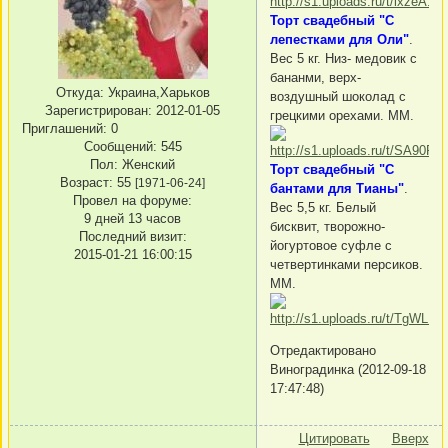
Торт свадебный "С
лепестками для Оли"
.
Вес 5 кг. Низ- медовик с
бананми, верх-
Откуда:
Украина,Харьков
воздушный шоколад с
Зарегистрирован
: 2012-01-05
грецкими орехами. ММ.
Приглашений:
0
Сообщений:
545
Пол:
Женский
Торт свадебный "С
Возраст:
55
[1971-06-24]
бантами для Тианы"
.
Провел на форуме:
Вес 5,5 кг. Белый
9 дней 13 часов
бисквит, творожно-
Последний визит:
йогуртовое суфле с
2015-01-21 16:00:15
четвертинками персиков.
ММ.
Отредактировано
Виноградинка (2012-09-18
17:47:48)
Цитировать
Вверх