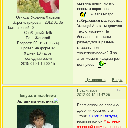
оригинальный, но его
весом я поражена...
.Ты так быстро
Откуда:
Украина,Харьков
набираешься мастерства.
Зарегистрирован
: 2012-01-05
Умница! А как ты довезла
Приглашений:
0
такую махину? Не
Сообщений:
545
боялась, что этажи
Пол:
Женский
разъедутся в разные
Возраст:
55
[1971-06-24]
стороны при
Провел на форуме:
транспортировке? Я за
9 дней 13 часов
этот момент каждый раз
Последний визит:
2015-01-21 16:00:15
волнуюсь...
Цитировать
Вверх
198
Поделиться
2012-09-18 14:47:28
lesya.domrachewa
Активный участник
Всем огромное спасибо.
Девочки крем есть в
темке
Крема и глазури
,
называется он
Масляно-
заварной крем на основе