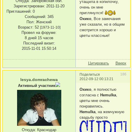
Откуда:
Запорожская обл.
утащила в копилочку,
Зарегистрирован
: 2011-11-20
очень он мне
Приглашений:
0
приглянулся!
Сообщений:
345
Охико
, Все замечания
Пол:
Женский
уже сказали, но в общем
Возраст:
52
[1973-11-10]
смотрится хорошо и
Провел на форуме:
цветы классные!
8 дней 15 часов
Последний визит:
2015-11-01 15:50:14
Цитировать
Вверх
186
Поделиться
2012-09-12 00:13:21
lesya.domrachewa
Активный участник
Охико
, я полностью
согласна с
Hemulka
,
цветы мне очень
понравились.
Hemulka
, на жемчужную
свадьбу просто
Откуда:
Краснодар