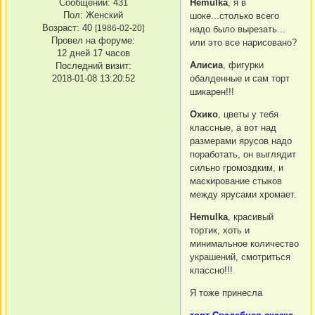
Сообщений:
431
Hemulka
, я в
Пол:
Женский
шоке...столько всего
Возраст:
40
[1986-02-20]
надо было вырезать...
Провел на форуме:
или это все нарисовано?
12 дней 17 часов
Алисиа
, фигурки
Последний визит:
2018-01-08 13:20:52
обалденные и сам торт
шикарен!!!
Охико
, цветы у тебя
классные, а вот над
размерами ярусов надо
поработать, он выглядит
сильно громоздким, и
маскирование стыков
между ярусами хромает.
Hemulka
, красивый
тортик, хоть и
минимальное количество
украшений, смотриться
классно!!!
Я тоже принесла