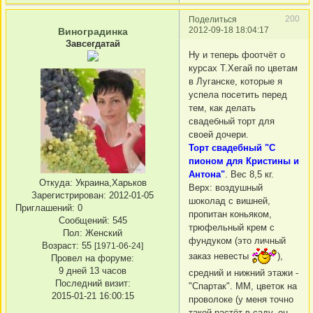
200
Поделиться
2012-09-18 18:04:17
Виноградинка
Завсегдатай
Ну и теперь фоотчёт о
курсах Т.Хегай по цветам
в Луганске, которые я
успела посетить перед
тем, как делать
свадебный торт для
своей дочери.
Торт свадебный "С
пионом для Кристины и
Антона"
. Вес 8,5 кг.
Откуда:
Украина,Харьков
Верх: воздушный
Зарегистрирован
: 2012-01-05
шоколад с вишней,
Приглашений:
0
пропитан коньяком,
Сообщений:
545
трюфельный крем с
Пол:
Женский
фундуком (это личный
Возраст:
55
[1971-06-24]
заказ невесты
),
Провел на форуме:
9 дней 13 часов
средний и нижний этажи -
Последний визит:
"Спартак". ММ, цветок на
2015-01-21 16:00:15
проволоке (у меня точно
такой растёт в саду, он