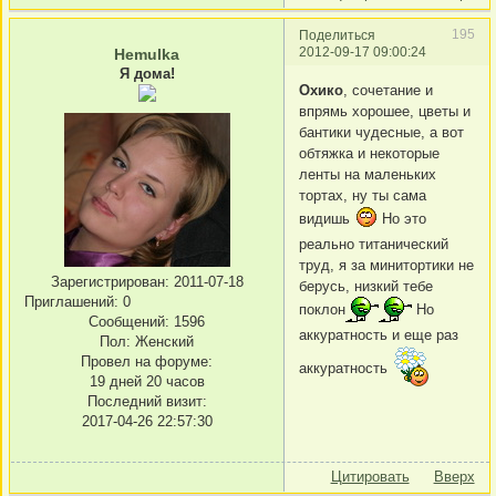
195
Поделиться
2012-09-17 09:00:24
Hemulka
Я дома!
Охико
, сочетание и
впрямь хорошее, цветы и
бантики чудесные, а вот
обтяжка и некоторые
ленты на маленьких
тортах, ну ты сама
видишь
Но это
реально титанический
труд, я за минитортики не
Зарегистрирован
: 2011-07-18
берусь, низкий тебе
Приглашений:
0
поклон
Но
Сообщений:
1596
аккуратность и еще раз
Пол:
Женский
Провел на форуме:
аккуратность
19 дней 20 часов
Последний визит:
2017-04-26 22:57:30
Цитировать
Вверх