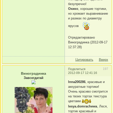
безупречно!
Охико
, хорошие тортики,
но хромает выравнивание
и размах по диаметру
ярусов
Отредактировано
Виноградинка (2012-09-17
12:37:28)
Цитировать
Вверх
197
Поделиться
2012-09-17 12:41:16
Виноградинка
Завсегдатай
Inna200286
, красивые и
аккуратные тортики!
Очень красиво смотрится
на твоих тортах текстура
цветами
lesya.domrachewa
, Леся,
тортик красивый и