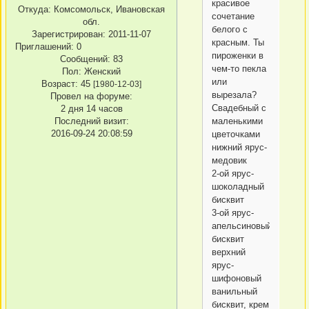
красивое
Откуда:
Комсомольск, Ивановская
сочетание
обл.
белого с
Зарегистрирован
: 2011-11-07
красным. Ты
Приглашений:
0
пироженки в
Сообщений:
83
чем-то пекла
Пол:
Женский
или
Возраст:
45
[1980-12-03]
вырезала?
Провел на форуме:
Свадебный с
2 дня 14 часов
Последний визит:
маленькими
2016-09-24 20:08:59
цветочками
нижний ярус-
медовик
2-ой ярус-
шоколадный
бисквит
3-ой ярус-
апельсиновый
бисквит
верхний
ярус-
шифоновый
ванильный
бисквит, крем