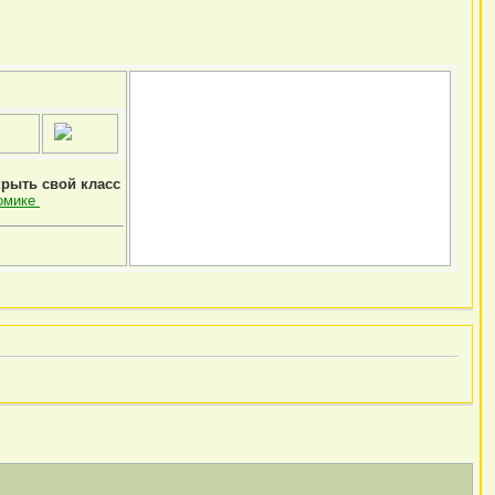
крыть свой класс
омике