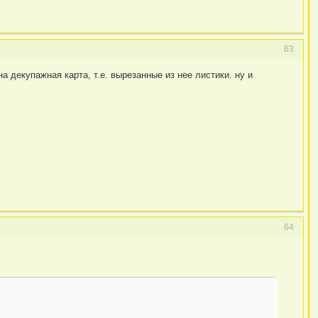
63
а декупажная карта, т.е. вырезанные из нее листики. ну и
64