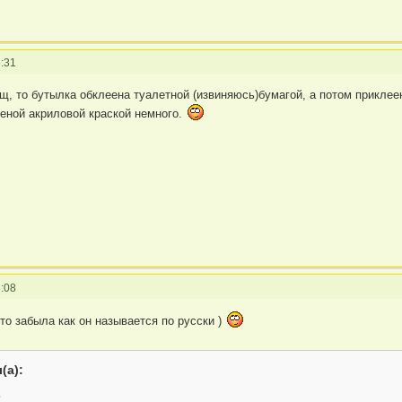
:31
щ, то бутылка обклеена туалетной (извиняюсь)бумагой, а потом приклеен
еной акриловой краской немного.
:08
то забыла как он называется по русски )
(а):
ь