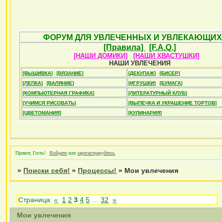
ФОРУМ ДЛЯ УВЛЕЧЕННЫХ И УВЛЕКАЮЩИХ
[Правила]
[F.A.Q.]
[НАШИ ДОМИКИ]
[НАШИ ХВАСТУШКИ]
НАШИ УВЛЕЧЕНИЯ
[ВЫШИВКА]
[ВЯЗАНИЕ]
[ДЕКУПАЖ]
[БИСЕР]
[ЛЕПКА]
[ВАЛЯНИЕ]
[ИГРУШКИ]
[БУМАГА]
[КОМПЬЮТЕРНАЯ ГРАФИКА]
[ЛИТЕРАТУРНЫЙ КЛУБ]
[УЧИМСЯ РИСОВАТЬ]
[ВЫПЕЧКА И УКРАШЕНИЕ ТОРТОВ]
[ЦВЕТОМАНИЯ]
[КУЛИНАРИЯ]
Привет, Гость!
Войдите
или
зарегистрируйтесь
.
»
Поиски себя!
»
Процессы!
»
Мои увлечения
Страница:
«
1
2
3
4
5
…
32
»
Мои увлечения