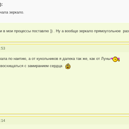
):
чала зеркало.
 в мои процессы поставлю )) . Ну а вообще зеркало прямоугольное ра
:53
елала по наитию, а от кукольников я далека так же, как от Луны
 восхищаться с замиранием сердца
:14