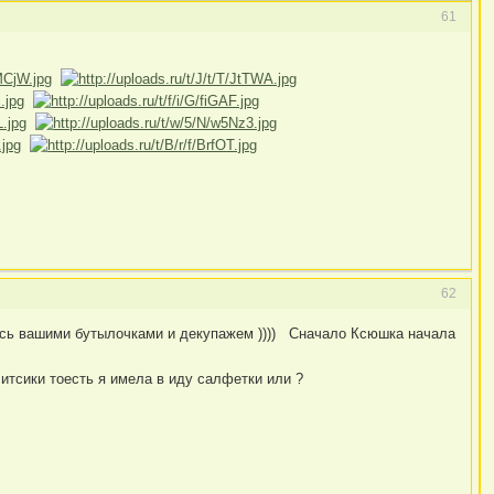
61
62
уюсь вашими бутылочками и декупажем )))) Сначало Ксюшка начала
итсики тоесть я имела в иду салфетки или ?