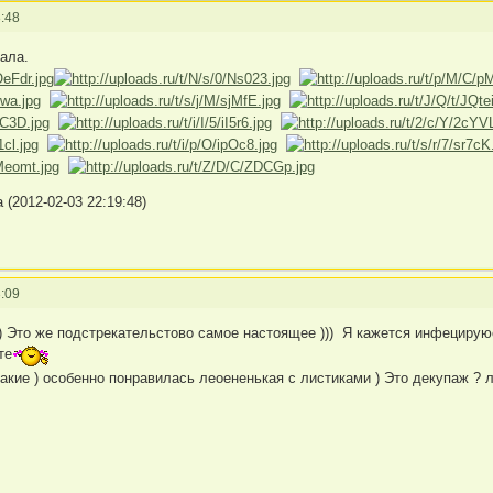
:48
ала.
(2012-02-03 22:19:48)
:09
))) Это же подстрекательстово самое настоящее ))) Я кажется инфецир
те
ие ) особенно понравилась леоененькая с листиками ) Это декупаж ? л