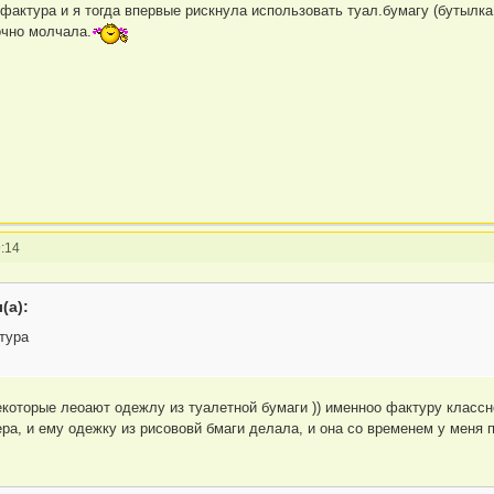
 фактура и я тогда впервые рискнула использовать туал.бумагу (бутылка
дочно молчала.
:14
(а):
тура
которые леоают одежлу из туалетной бумаги )) именноо фактуру классно 
ра, и ему одежку из рисововй бмаги делала, и она со временем у меня 