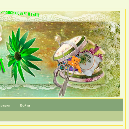
трация
Войти