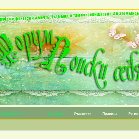
Личные топики
Награды
Участники
Правила
Регис