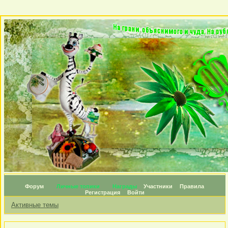
Форум
Личные топики
Награды
Участники
Правила
Регистрация
Войти
Активные темы