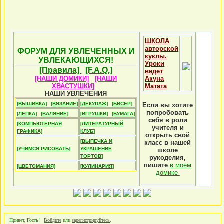
ШКОЛА
авторской
ФОРУМ ДЛЯ УВЛЕЧЕННЫХ И
куклы.
УВЛЕКАЮЩИХСЯ!
Уроки
[Правила]
[F.A.Q.]
ведет
[НАШИ ДОМИКИ]
[НАШИ
Акуна
ХВАСТУШКИ]
Матата
НАШИ УВЛЕЧЕНИЯ
[ВЫШИВКА]
[ВЯЗАНИЕ]
[ДЕКУПАЖ]
[БИСЕР]
Если вы хотите
попробовать
[ЛЕПКА]
[ВАЛЯНИЕ]
[ИГРУШКИ]
[БУМАГА]
себя в роли
[КОМПЬЮТЕРНАЯ
[ЛИТЕРАТУРНЫЙ
учителя и
ГРАФИКА]
КЛУБ]
открыть свой
[ВЫПЕЧКА И
класс в нашей
[УЧИМСЯ РИСОВАТЬ]
УКРАШЕНИЕ
школе
ТОРТОВ]
рукоделия,
пишите
в моем
[ЦВЕТОМАНИЯ]
[КУЛИНАРИЯ]
домике
Привет, Гость!
Войдите
или
зарегистрируйтесь
.