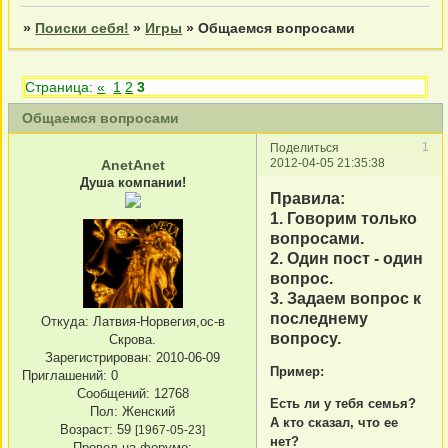
»
Поиски себя!
»
Игры
»
Общаемся вопросами
Страница:
«
1
2
3
Общаемся вопросами
1
Поделиться
2012-04-05 21:35:38
AnetAnet
Душа компании!
Правила:
1. Говорим только
вопросами.
2. Один пост - один
вопрос.
3. Задаем вопрос к
последнему
Откуда:
Латвия-Норвегия,ос-в
вопросу.
Скрова.
Зарегистрирован
: 2010-06-09
Пример:
Приглашений:
0
Сообщений:
12768
Есть ли у тебя семья?
Пол:
Женский
А кто сказал, что ее
Возраст:
59
[1967-05-23]
нет?
Провел на форуме: